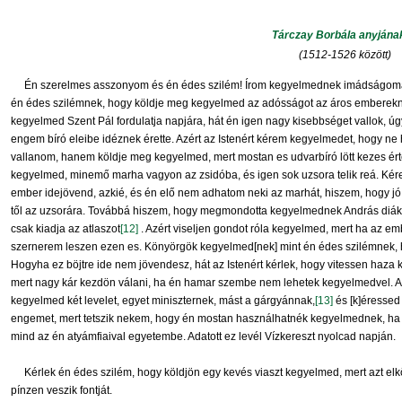
Tárczay Borbála anyjána
(1512-1526 között)
Én szerelmes asszonyom és én édes szilém! Írom kegyelmednek imádságoma
én édes szilémnek, hogy köldje meg kegyelmed az adósságot az áros emberekn
kegyelmed Szent Pál fordulatja napjára, hát én igen nagy kisebbséget vallok, ú
engem bíró eleibe idéznek érette. Azért az Istenért kérem kegyelmedet, hogy 
vallanom, hanem köldje meg kegyelmed, mert mostan es udvarbíró lött kezes ér
kegyelmed, minemő marha vagyon az zsidóba, és igen sok uzsora telik reá. Kér
ember idejövend, azkié, és én elő nem adhatom neki az marhát, hiszem, hogy jó 
től az uzsorára. Továbbá hiszem, hogy megmondotta kegyelmednek András diá
csak kiadja az atlaszot
[12]
. Azért viseljen gondot róla kegyelmed, mert ha az e
szernerem leszen ezen es. Könyörgök kegyelmed[nek] mint én édes szilémnek, 
Hogyha ez böjtre ide nem jövendesz, hát az Istenért kérlek, hogy vitessen ha
mert nagy kár kezdön válani, ha én hamar szembe nem lehetek kegyelmedvel. Az
kegyelmed két levelet, egyet miniszternek, mást a gárgyánnak,
[13]
és [k]éresse
engemet, mert tetszik nekem, hogy én mostan használhatnék kegyelmednek, ha
mind az én atyámfiaival egyetembe. Adatott ez levél Vízkereszt nyolcad napján.
Kérlek én édes szilém, hogy köldjön egy kevés viaszt kegyelmed, mert azt elkölt
pínzen veszik fontját.