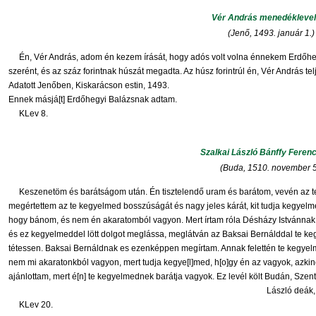
Vér András menedékleve
(Jenő, 1493. január 1.)
Én, Vér András, adom én kezem írását, hogy adós volt volna énnekem Erdőheg
szerént, és az száz forintnak húszát megadta. Az húsz forintrúl én, Vér András 
Adatott Jenőben, Kiskarácson estin, 1493.
Ennek másjá[t] Erdőhegyi Balázsnak adtam.
KLev 8.
Szalkai László Bánffy Feren
(Buda, 1510. november 5
Keszenetöm és barátságom után. Én tisztelendő uram és barátom, vevén az t
megértettem az te kegyelmed bosszúságát és nagy jeles kárát, kit tudja kegyel
hogy bánom, és nem én akaratomból vagyon. Mert írtam róla Désházy Istvánnak
és ez kegyelmeddel lött dolgot meglássa, meglátván az Baksai Bernálddal te k
tétessen. Baksai Bernáldnak es ezenképpen megírtam. Annak felettén te kegyel
nem mi akaratonkból vagyon, mert tudja kegye[l]med, h[o]gy én az vagyok, a
ajánlottam, mert é[n] te kegyelmednek barátja vagyok. Ez levél költ Budán, Szen
László deák,
KLev 20.