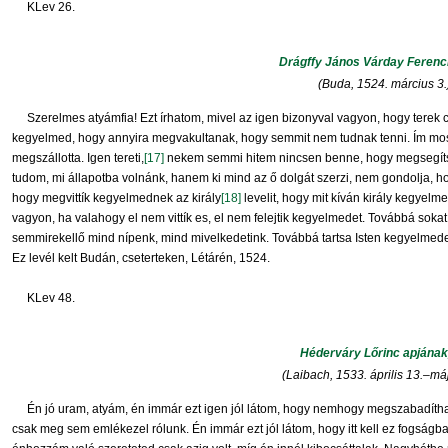
KLev 26.
Drágffy János Várday Feren
(Buda, 1524. március 3.
Szerelmes atyámfia! Ezt írhatom, mivel az igen bizonyval vagyon, hogy terek 
kegyelmed, hogy annyira megvakultanak, hogy semmit nem tudnak tenni. Ím mo
megszállotta. Igen tereti,
[17]
nekem semmi hitem nincsen benne, hogy megsegítsí
tudom, mi állapotba volnánk, hanem ki mind az ő dolgát szerzi, nem gondolja,
hogy megvittík kegyelmednek az király
[18]
levelit, hogy mit kíván király kegyelm
vagyon, ha valahogy el nem vittík es, el nem felejtik kegyelmedet. Továbbá sokat
semmirekellő mind nípenk, mind mivelkedetink. Továbbá tartsa Isten kegyelmed
Ez levél kelt Budán, cseterteken, Létárén, 1524.
KLev 48.
Héderváry Lőrinc apjának
(Laibach, 1533. április 13.–má
Én jó uram, atyám, én immár ezt igen jól látom, hogy nemhogy megszabadíthat
csak meg sem emlékezel rólunk. Én immár ezt jól látom, hogy itt kell ez fogság