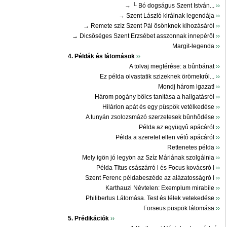
→ └ Bó dogságus Szent István...
››
→ Szent László királnak legendája
››
→ Remete szíz Szent Pál ôsönknek kihozásáról
››
→ Dicsôséges Szent Erzsébet asszonnak innepérôl
››
Margit-legenda
››
4. Példák és látomások
››
A tolvaj megtérése: a bûnbánat
››
Ez példa olvastatik szizeknek örömekrôl...
››
Mondj három igazat!
››
Három pogány bölcs tanítása a hallgatásról
››
Hilárion apát és egy püspök vetélkedése
››
A tunyán zsolozsmázó szerzetesek bûnhôdése
››
Példa az együgyû apácáról
››
Példa a szeretet ellen vétô apácáról
››
Rettenetes példa
››
Mely igön jó legyön az Szíz Máriának szolgálnia
››
Példa Titus császárró l és Focus kovácsró l
››
Szent Ferenc példabeszéde az alázatosságró l
››
Karthauzi Névtelen: Exemplum mirabile
››
Philibertus Látomása. Test és lélek vetekedése
››
Forseus püspök látomása
››
5. Prédikációk
››