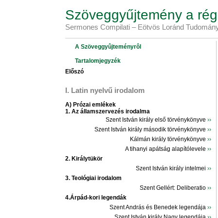
Szöveggyűjtemény a régi
Sermones Compilati – Eötvös Loránd Tudomány
A Szöveggyûjteményrôl
Tartalomjegyzék
Előszó
I. Latin nyelvű irodalom
A) Prózai emlékek
1. Az államszervezés irodalma
Szent István király első törvénykönyve
››
Szent István király második törvénykönyve
››
Kálmán király törvénykönyve
››
A tihanyi apátság alapítólevele
››
2. Királytükör
Szent István király intelmei
››
3. Teológiai irodalom
Szent Gellért: Deliberatio
››
4.Árpád-kori legendák
Szent András és Benedek legendája
››
Szent István király Nagy legendája
››