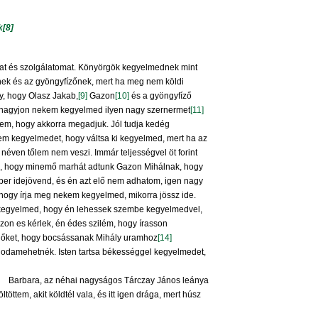
k
[8]
t és szolgálatomat. Könyörgök kegyelmednek mint
ek és az gyöngyfízőnek, mert ha meg nem köldi
gy, hogy Olasz Jakab,
[9]
Gazon
[10]
és a gyöngyfíző
ne hagyjon nekem kegyelmed ilyen nagy szernermet
[11]
tem, hogy akkorra megadjuk. Jól tudja kedég
em kegyelmedet, hogy váltsa ki kegyelmed, mert ha az
néven tőlem nem veszi. Immár teljességvel öt forint
k, hogy minemő marhát adtunk Gazon Mihálnak, hogy
mber idejövend, és én azt elő nem adhatom, igen nagy
hogy írja meg nekem kegyelmed, mikorra jössz ide.
za kegyelmed, hogy én lehessek szembe kegyelmedvel,
on es kérlek, én édes szilém, hogy írasson
d őket, hogy bocsássanak Mihály uramhoz
[14]
 odamehetnék. Isten tartsa békességgel kegyelmedet,
Barbara, az néhai nagyságos Tárczay János leánya
öttem, akit köldtél vala, és itt igen drága, mert húsz