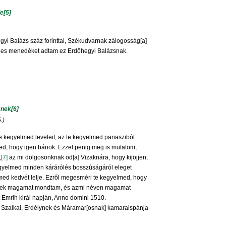
le
[5]
yi Balázs száz forinttal, Székudvarnak zálogosság[a]
teljes menedéket adtam ez Erdőhegyi Balázsnak.
cnek
[6]
.)
e kegyelmed leveleit, az te kegyelmed panasziból
med, hogy igen bánok. Ezzel penig meg is mutatom,
,
[7]
az mi dolgosonknak od[a] Vizaknára, hogy kijöjjen,
egyelmed minden kárárólés bosszúságáról eleget
med kedvét lelje. Ezről megesméri te kegyelmed, hogy
zkinek magamat mondtam, és azmi néven magamat
t Emrih királ napján, Anno domini 1510.
 Szalkai, Erdélynek és Máramar[osnak] kamaraispánja