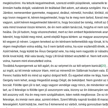
megköszönni. Ha tetszik kegyelmednek, szerezd erdéli püspöknek, valamelik te k
énreám hadta dolgát, valakinek én teáltalad őtet adom, azt akarja szolgálni. H
Jámbor, nemesember gyermeke, magyarul, deákul, németül, horvátul, törökül, ola
egy lovon megyen ki, kérem kegyelmedet, hogy ha te meg nem tartod, fizesd meg ne
vagyon, azért kérem kegyelmedet Istenért is, hogy bocsásd be ismég, miholt az 
vala mind lovaival össze kimenni, de én nem adám tanáccsá, hogyha el nem sz
heába. De jól tudom, hogy elszerezheted, mert ez ilen embert fejedelemnek arano
Istenért, hogy küldd meg mind, azmit elejitűl fogva kértem: az magyar asszonynak
kit vegyen jó néven. Legyen teneked az én kérésem kellemetöbb egy lónak, ki 
régen megholtam volna eddig, ha ő nem tartott volna, ha ezer esztendőt élnék,
Azért kérlek, hogy küldd be Ánus Gergelyt vele, ha még nem nagyobb úr náladnál
török lovat küldj. Irtál vala tavaly, hogy LIII lónál többet vesztettél el. Nem lett v
volna, hanem mint elvesztetted volna.
Továbbá Auspergernek az két agárt, és az selymet és az két selyem kanicát
[20]
,
az ingöt, az kit immár sokszor írtam, mint az mineműt én Sáfárnak hoztam vala.
Ferenc halála felől és mind az egész dolgod felől. És egyebet ebbe ne tégy, h
Gergely nem lehet, avagy Hegedűst avagy Dégit, de beküldjed. Nem gondol az 
bocsát. Fölötte igen jól is tart, vagy vagyon vendége vagy nincs, de mindenkor v
tart, az ő felesége is fölötte igen jó asszonyom vala, bizony az én édesanyám se
két asszony volt. Ha én meg nem szolgálhatom, Isten nekik megfizesse. De ez 
felesége, és immár nem akar, azmint értem, Szent Mihály napnál tovább itt maradn
feleségéért. Azért küldj be, mert ha ő kimenend ez várból, ismég gonoszban tar[