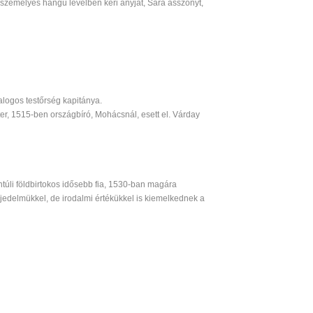
személyes hangú levélben kéri anyját, Sára asszonyt,
alogos testőrség kapitánya.
ter, 1515-ben országbíró, Mohácsnál, esett el. Várday
túli földbirtokos idősebb fia, 1530-ban magára
rjedelmükkel, de irodalmi értékükkel is kiemelkednek a