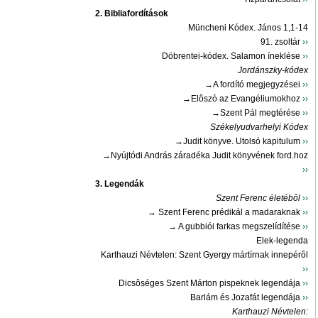
2. Bibliafordítások
Müncheni Kódex. János 1,1-14
91. zsoltár
››
Döbrentei-kódex. Salamon íneklése
››
Jordánszky-kódex
→A fordító megjegyzései
››
→Elôszó az Evangéliumokhoz
››
→Szent Pál megtérése
››
Székelyudvarhelyi Kódex
→Judit könyve. Utolsó kapitulum
››
→Nyújtódi András záradéka Judit könyvének ford.hoz
››
3. Legendák
Szent Ferenc életébôl
››
→ Szent Ferenc prédikál a madaraknak
››
→ A gubbiói farkas megszelídítése
››
Elek-legenda
Karthauzi Névtelen: Szent Gyergy mártírnak innepérôl
››
Dicsôséges Szent Márton pispeknek legendája
››
Barlám és Jozafát legendája
››
Karthauzi Névtelen: