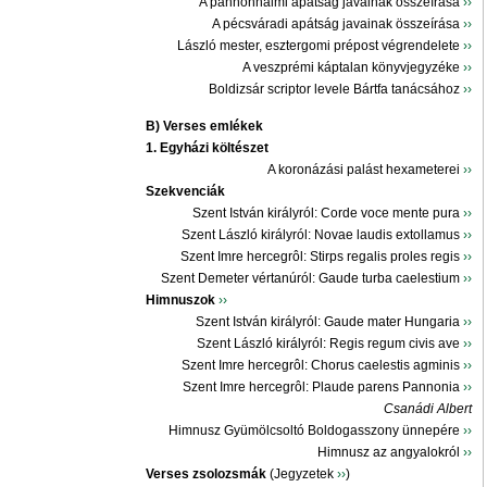
A pannonhalmi apátság javainak összeírása
››
A pécsváradi apátság javainak összeírása
››
László mester, esztergomi prépost végrendelete
››
A veszprémi káptalan könyvjegyzéke
››
Boldizsár scriptor levele Bártfa tanácsához
››
B) Verses emlékek
1. Egyházi költészet
A koronázási palást hexameterei
››
Szekvenciák
Szent István királyról: Corde voce mente pura
››
Szent László királyról: Novae laudis extollamus
››
Szent Imre hercegrôl: Stirps regalis proles regis
››
Szent Demeter vértanúról: Gaude turba caelestium
››
Himnuszok
››
Szent István királyról: Gaude mater Hungaria
››
Szent László királyról: Regis regum civis ave
››
Szent Imre hercegrôl: Chorus caelestis agminis
››
Szent Imre hercegrôl: Plaude parens Pannonia
››
Csanádi Albert
Himnusz Gyümölcsoltó Boldogasszony ünnepére
››
Himnusz az angyalokról
››
Verses zsolozsmák
(Jegyzetek
››
)