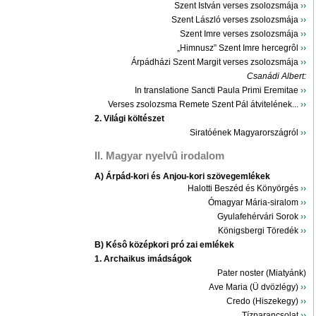
Szent István verses zsolozsmája
››
Szent László verses zsolozsmája
››
Szent Imre verses zsolozsmája
››
„Himnusz” Szent Imre hercegrôl
››
Árpádházi Szent Margit verses zsolozsmája
››
Csanádi Albert:
In translatione Sancti Paula Primi Eremitae
››
Verses zsolozsma Remete Szent Pál átvitelének...
››
2. Világi költészet
Siratóének Magyarországról
››
II. Magyar nyelvû irodalom
A) Árpád-kori és Anjou-kori szövegemlékek
Halotti Beszéd és Könyörgés
››
Ómagyar Mária-siralom
››
Gyulafehérvári Sorok
››
Königsbergi Töredék
››
B) Késô középkori pró zai emlékek
1. Archaikus imádságok
Pater noster (Miatyánk)
Ave Maria (Ü dvözlégy)
››
Credo (Hiszekegy)
››
Tízparancsolat
››