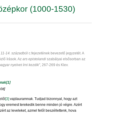
özépkor (1000-1530)
a 11-14. századból
c.fejezetének bevezető jegyzetét. A
özlő írások. Az
ars
epistolandi
szabályai elsősorban az
agyar nyelvet írni kezdik”
, 267-269 és Klev.
snak
[1]
tt]
elől
[3]
vajdauramnak. Tudjad bizonnyal, hogy azt
hogy eremest terekedik benne minden jó végre. Azért
zért az leveleket, azmel felől beszéllettenk, hova