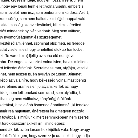
e múlék két esztendeje, hogy énhozzám senkit nem
a, hogy egy lónak ter[h]e lett volna viselni, embert is
em levelet nem írsz, sem embert nem küldesz. Azért,
kon csörög, sem nem hallod az mi éjjel-nappal való
szidalmasság szenvedésünket, kiket mi teéretted
i előtt mindenek nyilván vadnak. Meg sem váltasz,
nagy nyomorúságomat és szükségemet,
keztél rólam, éhhel, szomjhal ölsz meg, és féreggel
adat viselem, és hogy teheletted ülök az tömlöcbe.
ki. Te várod min[d]éltig az soha elő nem jövő
nba. De engem elvesztett volna Isten, ha azt míeltem
d lelkedet éröttünk. Szerelmes uram, aty[á]m, vesd ki
, nem leszen is, én nyilván jól tudom. Jóllehet,
elébb az vala híre, hogy békesség volna, mast penig
szerelmes uram és én jó atyám, kérlek az nagy
ideig nem lett teneked sem urad, sem atyádfia, ki
tha meg nem válthatsz, könyörögj éröttünk.
deákot, kit te előbb ösmerted énnálamnál, ki teneked
rt immár reá hajtottam, énérettem ím kimegyen hozzád.
ven továbbá is mitűlünk, mert semmiképpen nem szereti
t török császárnak kell írni, mind egész
mondták, kik az én társomhoz kijüttek vala. Négy avagy
kérlek fölötte igen, hogy szerezz jó urat neki, hogy tudja