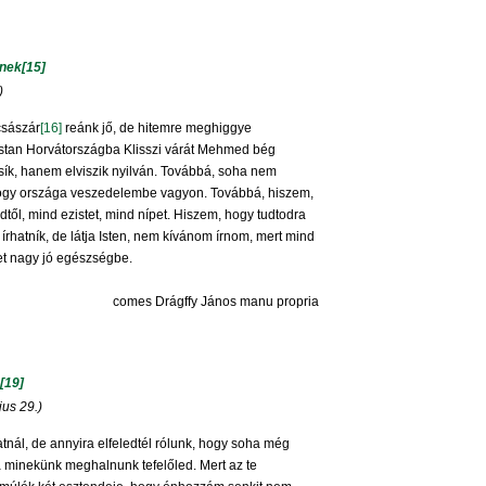
cnek
[15]
)
császár
[16]
reánk jő, de hitemre meghiggye
stan Horvátországba Klisszi várát Mehmed bég
k, hanem elviszik nyilván. Továbbá, soha nem
 hogy országa veszedelembe vagyon. Továbbá, hiszem,
edtől, mind ezistet, mind nípet. Hiszem, hogy tudtodra
 írhatník, de látja Isten, nem kívánom írnom, mert mind
et nagy jó egészségbe.
comes Drágffy János manu propria
[19]
jus 29.)
nál, de annyira elfeledtél rólunk, hogy soha még
ba minekünk meghalnunk tefelőled. Mert az te