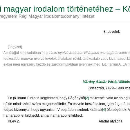
 magyar irodalom történetéhez – K
egyetem Régi Magyar Irodalomtudományi Intézet
8. Levelek
[Jegyzet]
A műfajjal kapcsolatban ld. a
Latin nyelvű irodalom Hivatalos és magánlevelek 
legkorábbi magyar nyelvű levelek általában rövid, tájékoztató vagy kívánságot k
ekkor még egyszerű kezdő és záróformulákban jelennek meg. Ld. Tarnai A.,
„A m
Várday Aladár Várdai Mikló
(Visegrád, 1479–1490 közö
Én jó uram! Tudja te kegyelmed, hogy Bégányitól
[2]
mit izentél vala az dolog f
nékie mind szórul szóra megbeszéllette. Én es vele beszéllettem, igen fogadá, 
tudjad bizonnyal, hogy ugyanitten Visegrádon szólonk királnak
[4]
őfelségének. A
hamarább fel kildhedd, annál hamarább felkildjed.
KLev 2. Aladár atyádfia