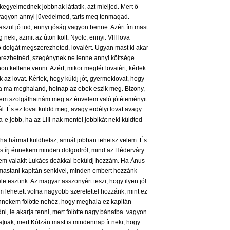
egyelmednek jobbnak láttatik, azt míeljed. Mert ő
a vagyon annyi jüvedelmed, tarts meg tenmagad.
szul jó tud, ennyi jóság vagyon benne. Azért ím mast
ki, azmit az úton költ. Nyolc, ennyi: VIII lova
ő dolgát megszerezheted, lovaiért. Ugyan mast ki akar
erezhetnéd, szegénynek ne lenne annyi költsége
n kellene venni. Azért, mikor megtér lovaiért, kérlek
 az lovat. Kérlek, hogy küldj jót, gyermeklovat, hogy
ha ma meghaland, holnap az ebek eszik meg. Bizony,
 sem szolgálhatnám meg az énvelem való jótéteményit.
. És ez lovat küldd meg, avagy erdélyi lovat avagy
olna-e jobb, ha az LIII-nak mentél jobbikát neki küldted
 ha hármat küldhetsz, annál jobban tehetsz velem. És
 És írj énnekem minden dolgodról, mind az Héderváry
anem valakit Lukács deákkal beküldj hozzám. Ha Ánus
mastani kapitán senkivel, minden embert hozzánk
ele eszünk. Az magyar asszonyért teszi, hogy ilyen jól
m lehetett volna nagyobb szeretettel hozzánk, mint ez
énnekem fölötte nehéz, hogy meghala ez kapitán
i, le akarja tenni, mert fölötte nagy bánatba. vagyon
ta]nak, mert Kótzán mast is mindennap ír neki, hogy