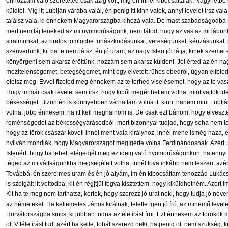
énhozzám való szereteted csak azig volt, míg én innél kibocsáttalak, Nagyhétb
küldtél. Míg itt Lublján várába valál, én penig itt kinn valék, annyi levelet írsz val
találsz vala, ki énnekem Magyarországba kihozá vala. De mast szabadságodba s
mert nem fáj teneked az mi nyomorúságunk, nem látod, hogy az vas az mi lábun
siralmunkat, az büdös tömlöcbe fohászkodásunkat, vereségünket, kénzásunkat, 
szenvedünk; kit ha te nem látsz, én jó uram, az nagy Isten jól látja, kinek szeme
könyörgeni sem akarsz éröttünk, hozzám sem akarsz küldeni. Jól érted az én 
mezítelenségemet, betegségemet, mint egy elvetett rühes ebedről, úgyan elfeled
etetsz meg. Evvel fizeted meg énnekem az te terhed viselésemet, hogy az te vas
Hogy immár csak levelet sem írsz, hogy kiből megérthettem volna, mint vajtok ide
békességet. Bizon én is könnyebben várhattam volna itt kinn, hanem mint Lubljá
volna, jobb énnekem, ha itt kell meghalnom is. De csak ezt bánom, hogy elveszte
reménségedet az békességvárásodból, mert bizonnyal tudjad, hogy soha nem lehet
hogy az török császár követi innél ment vala királyhoz, innél mene ismég haza, 
nyilván mondják, hogy Magyarországot megígérte volna Ferdinándosnak. Azért, 
Istenért, hogy ha lehet, elégedjél meg ez ideig való nyomorúságunkon; ha ennyi 
téged az mi váltságunkba megsegélett volna, innél tova inkább nem leszen, azér
Továbbá, én szerelmes uram és én jó atyám, ím én kibocsáttam tehozzád Lukács 
is szolgált itt voltodba, kit én rég[t]ül fogva kísztettem, hogy kiküldhetném. Azé
Kit ha te meg nem tarthatsz, kérlek, hogy szerezz jó urat neki, hogy tudja jó né
az németeket. Ha kellemetes János királnak, felette igen jó író, az minemű levele
Horvátországba sincs, ki jobban tudna azféle írást írni. Ezt énnekem az törökök 
öt, V féle írást tud, azért ha kelle, tohát szerezd neki, ha penig ott nem szükség, 