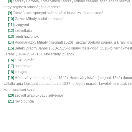
[8]
Tárczay Borbála, Tótselymesi Tárczay Mihály székely ispán apáca leánya, 
hogy segítsen adósságát elrendezni.
[9]
Olasz Jakab spanyol származású budai zsidó kereskedő.
[10]
Gazon Mihály budai kereskedő.
[11]
szégyent
[12]
szövetfajta
[13]
rendi házfőnök
[14]
Podmaniczky Mihály (meghalt 1526) Tárczay Borbála sógora, a királyi gy
[15]
Béteki Drágffy János 1510-1515-ig királyi főétekfogó, 1518-tól tárnokmes
Ferenc (1474-1524) 1513-tól erdélyi püspök.
[16]
I. Szulejmán.
[17]
ostromolja
[18]
II. Lajos.
[19]
Héderváry Lőrinc (meghalt 1549), Héderváry István (meghalt 1541) dunán
vállalta apja fogságát Laibachban, s 1537-ig fogoly maradt. Levelei nem csak te
kor misszilisei közül.
[20]
szövött gyapjú- vagy selyemöv
[21]
rövid bunda