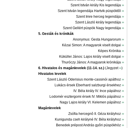
Szent István király Kis legendája
››
Szent István legendája Hartvik püspöktôl
››
Szent Imre herceg legendája
››
Szent László király legendája
››
Szent Gellért püspök Nagy legendája
››
5. Gesták és krónikák
Anonymus: Gesta Hungarorum
››
Kézai Simon: A magyarok viselt dolgai
››
Képes Krónika
››
Küküllei János: Lajos király viselt dolgai
››
Thuróczy János: A magyarok krónikája
››
6. Hivatalos és magánlevelek (11-14. sz.)
(Jegyzet
››
)
Hivatalos levelek
Szent László Oderisius monte-cassinói apáthoz
››
Lukács érsek Eberhard salzburgi érsekhez
››
IV. Béla király IV. Ince pápához
››
Lodomér esztergomi érsek IV. Miklós pápához
››
Nagy Lajos király VI. Kelemen pápához
››
Magánlevelek
Zsófia hercegnô II. Géza királyhoz
››
Kunigunda cseh királyné IV. Béla királyhoz
››
Benedek prépost András gyôri püspökhöz
››