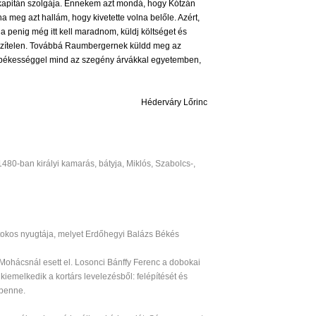
ni kapitán szolgája. Énnekem azt mondá, hogy Kótzán
a meg azt hallám, hogy kivetette volna belőle. Azért,
 Ha penig még itt kell maradnom, küldj költséget és
mezítelen. Továbbá Raumbergernek küldd meg az
n békességgel mind az szegény árvákkal egyetemben,
Héderváry Lőrinc
1480-ban királyi kamarás, bátyja, Miklós, Szabolcs-,
rtokos nyugtája, melyet Erdőhegyi Balázs Békés
 Mohácsnál esett el. Losonci Bánffy Ferenc a dobokai
emelkedik a kortárs levelezésből: felépítését és
 benne.