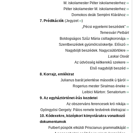
M. iskolamester Péter iskolamesterhez
››
Péter iskolamester M. iskolamesterhez
››
Domokos deák Semjéni Klárához
››
7. Prédikációk
(Jegyzet
››
)
„Pécsi egyetemi beszédek”
››
Temesvári Pelbárt
Boldogságos Szûz Mária csillagkoronája
››
Szentbeszédek gyümölcsöskertje. Elôszó
››
Nagyböjti beszédek. Nagycsütörtökre
››
Laskai Osvát
Az üdvösség kétkerekû szekere
››
Elsô nagyböjti beszéd
››
8. Korrajz, emlékirat
Julianus barát jelentése második ú tjáról
››
Rogerius mester Siralmas éneke
››
Leibici Márton: Senatorium
››
9. Az egyháztörténet-írás kezdetei
Az obszerváns ferencesek kró nikája
››
Gyöngyösi Gergely: Pálos remete testvérek életrajzai
››
10. Kódexekre, középkori könyvtárakra vonatkozó
dokumentumok
Fulbert püspök elküldi Priscianus grammatikáját
››