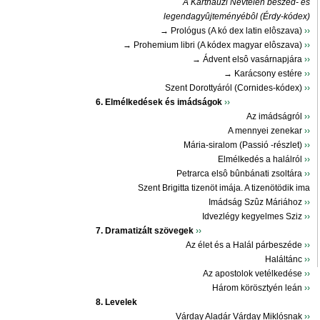
A Karthauzi Névtelen beszéd- és
legendagyûjteményébôl (Érdy-kódex)
→ Prológus (A kó dex latin elôszava)
››
→ Prohemium libri (A kódex magyar elôszava)
››
→ Ádvent elsô vasárnapjára
››
→ Karácsony estére
››
Szent Dorottyáról (Cornides-kódex)
››
6. Elmélkedések és imádságok
››
Az imádságról
››
A mennyei zenekar
››
Mária-siralom (Passió -részlet)
››
Elmélkedés a halálról
››
Petrarca elsô bûnbánati zsoltára
››
Szent Brigitta tizenöt imája. A tizenötödik ima
Imádság Szûz Máriához
››
Idvezlégy kegyelmes Sziz
››
7. Dramatizált szövegek
››
Az élet és a Halál párbeszéde
››
Haláltánc
››
Az apostolok vetélkedése
››
Három körösztyén leán
››
8. Levelek
Várday Aladár Várday Miklósnak
››