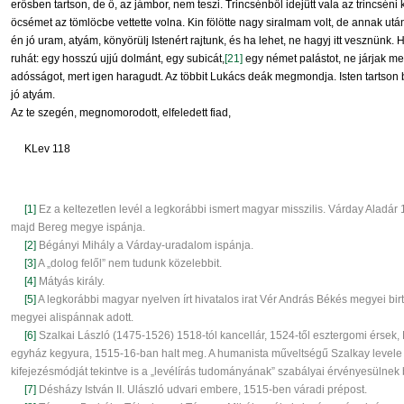
erősben tartson, de ő, az jámbor, nem teszi. Trincsénből idejütt vala az trincsé
öcsémet az tömlöcbe vettette volna. Kin fölötte nagy siralmam volt, de annak után
én jó uram, atyám, könyörülj Istenért rajtunk, és ha lehet, ne hagyj itt vesznünk.
ruhát: egy hosszú ujjú dolmánt, egy subicát,
[21]
egy német palástot, ne járjak 
adósságot, mert igen haragudt. Az többit Lukács deák megmondja. Isten tartso
jó atyám.
Az te szegén, megnomorodott, elfeledett fiad,
KLev 118
[1]
Ez a keltezetlen levél a legkorábbi ismert magyar misszilis. Várday Aladár 
majd Bereg megye ispánja.
[2]
Bégányi Mihály a Várday-uradalom ispánja.
[3]
A „dolog felől” nem tudunk közelebbit.
[4]
Mátyás király.
[5]
A legkorábbi magyar nyelven írt hivatalos irat Vér András Békés megyei bi
megyei alispánnak adott.
[6]
Szalkai László (1475-1526) 1518-tól kancellár, 1524-től esztergomi érsek,
egyház kegyura, 1515-16-ban halt meg. A humanista műveltségű Szalkay levele ki
kifejezésmódját tekintve is a „levélírás tudományának” szabályai érvényesülnek
[7]
Désházy István II. Ulászló udvari embere, 1515-ben váradi prépost.