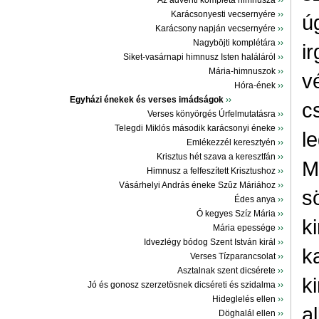
Az ádventi kompléta himnusza
››
Karácsonyesti vecsernyére
››
ú
Karácsony napján vecsernyére
››
Nagyböjti komplétára
››
i
Siket-vasárnapi himnusz Isten haláláról
››
Mária-himnuszok
››
v
Hóra-ének
››
Egyházi énekek és verses imádságok
››
c
Verses könyörgés Úrfelmutatásra
››
Telegdi Miklós második karácsonyi éneke
››
l
Emlékezzél keresztyén
››
Krisztus hét szava a keresztfán
››
M
Himnusz a felfeszített Krisztushoz
››
Vásárhelyi András éneke Szûz Máriához
››
s
Édes anya
››
Ó kegyes Szíz Mária
››
ki
Mária epessége
››
Idvezlégy bódog Szent István királ
››
k
Verses Tízparancsolat
››
Asztalnak szent dicsérete
››
k
Jó és gonosz szerzetösnek dicséreti és szidalma
››
Hideglelés ellen
››
a
Döghalál ellen
››