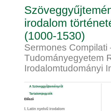
Szöveggyűjtemén
irodalom történe
(1000-1530)
Sermones Compilati 
Tudományegyetem R
Irodalomtudományi I
A Szöveggyûjteményrôl
Tartalomjegyzék
Előszó
I. Latin nyelvű irodalom