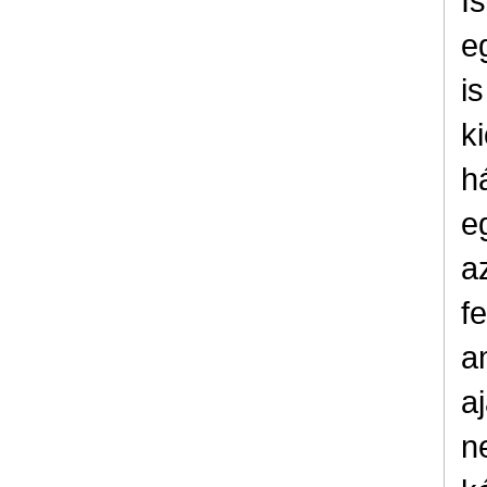
I
e
i
k
h
e
a
f
a
a
n