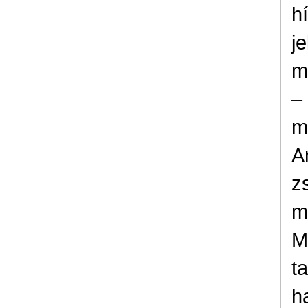
h
je
m
–
m
A
z
m
M
t
h