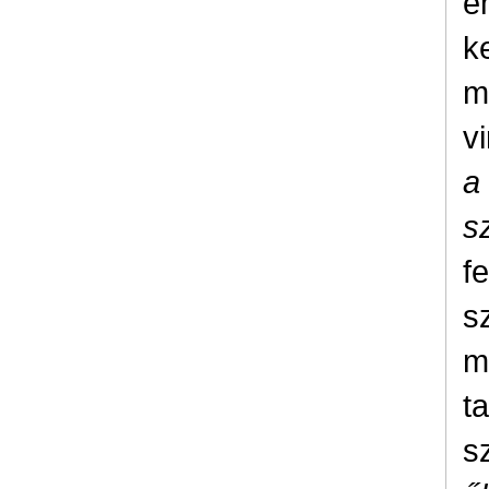
e
k
m
v
a
s
f
sz
m
t
s