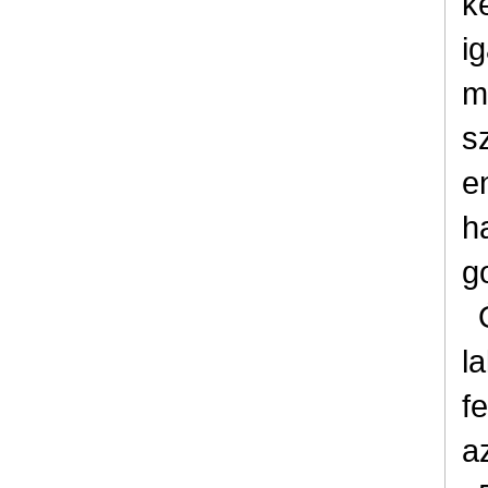
k
i
m
s
e
h
g
l
f
a