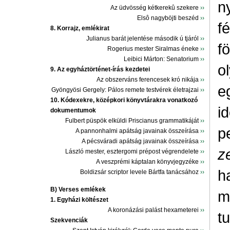
n
Az üdvösség kétkerekû szekere
››
Elsô nagyböjti beszéd
››
f
8. Korrajz, emlékirat
Julianus barát jelentése második ú tjáról
››
f
Rogerius mester Siralmas éneke
››
Leibici Márton: Senatorium
››
o
9. Az egyháztörténet-írás kezdetei
Az obszerváns ferencesek kró nikája
››
e
Gyöngyösi Gergely: Pálos remete testvérek életrajzai
››
10. Kódexekre, középkori könyvtárakra vonatkozó
i
dokumentumok
Fulbert püspök elküldi Priscianus grammatikáját
››
p
A pannonhalmi apátság javainak összeírása
››
A pécsváradi apátság javainak összeírása
››
z
László mester, esztergomi prépost végrendelete
››
A veszprémi káptalan könyvjegyzéke
››
h
Boldizsár scriptor levele Bártfa tanácsához
››
B) Verses emlékek
m
1. Egyházi költészet
A koronázási palást hexameterei
››
tu
Szekvenciák