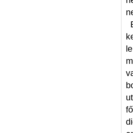
n
k
l
m
v
b
u
f
d