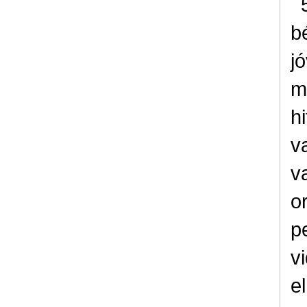
b
j
m
h
v
v
o
p
v
e