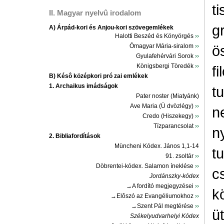
t
II. Magyar nyelvû irodalom
g
A) Árpád-kori és Anjou-kori szövegemlékek
Halotti Beszéd és Könyörgés
››
Ómagyar Mária-siralom
››
ö
Gyulafehérvári Sorok
››
Königsbergi Töredék
››
f
B) Késô középkori pró zai emlékek
1. Archaikus imádságok
t
Pater noster (Miatyánk)
Ave Maria (Ü dvözlégy)
››
n
Credo (Hiszekegy)
››
Tízparancsolat
››
n
2. Bibliafordítások
Müncheni Kódex. János 1,1-14
t
91. zsoltár
››
Döbrentei-kódex. Salamon íneklése
››
c
Jordánszky-kódex
→A fordító megjegyzései
››
k
→Elôszó az Evangéliumokhoz
››
→Szent Pál megtérése
››
üt
Székelyudvarhelyi Kódex