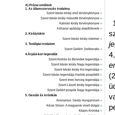
A) Prózai emlékek
1. Az államszervezés irodalma
Szent István király első törvénykönyve
››
Szent István király második törvénykönyve
››
Kálmán király törvénykönyve
››
A tihanyi apátság alapítólevele
››
s
2. Királytükör
Szent István király intelmei
››
j
3. Teológiai irodalom
Szent Gellért: Deliberatio
››
4
4.Árpád-kori legendák
Szent András és Benedek legendája
››
e
Szent István király Nagy legendája
››
Szent István király Kis legendája
››
(
Szent István legendája Hartvik püspöktôl
››
Szent Imre herceg legendája
››
ü
Szent László király legendája
››
Szent Gellért püspök Nagy legendája
››
va
5. Gesták és krónikák
Anonymus: Gesta Hungarorum
››
p
Kézai Simon: A magyarok viselt dolgai
››
Képes Krónika
››