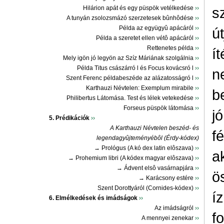
Hilárion apát és egy püspök vetélkedése
››
s
A tunyán zsolozsmázó szerzetesek bûnhôdése
››
Példa az együgyû apácáról
››
ú
Példa a szeretet ellen vétô apácáról
››
Rettenetes példa
››
ít
Mely igön jó legyön az Szíz Máriának szolgálnia
››
Példa Titus császárró l és Focus kovácsró l
››
n
Szent Ferenc példabeszéde az alázatosságró l
››
Karthauzi Névtelen: Exemplum mirabile
››
b
Philibertus Látomása. Test és lélek vetekedése
››
Forseus püspök látomása
››
j
5. Prédikációk
››
A Karthauzi Névtelen beszéd- és
f
legendagyûjteményébôl (Érdy-kódex)
→ Prológus (A kó dex latin elôszava)
››
a
→ Prohemium libri (A kódex magyar elôszava)
››
→ Ádvent elsô vasárnapjára
››
ö
→ Karácsony estére
››
Szent Dorottyáról (Cornides-kódex)
››
í
6. Elmélkedések és imádságok
››
Az imádságról
››
f
A mennyei zenekar
››