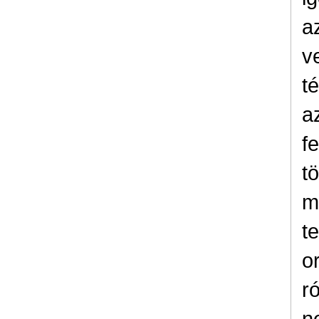
a
v
té
a
f
t
m
t
o
r
n