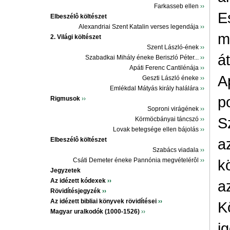
Farkasseb ellen
››
E
Elbeszélô költészet
Alexandriai Szent Katalin verses legendája
››
m
2. Világi költészet
Szent László-ének
››
á
Szabadkai Mihály éneke Beriszló Péter...
››
Apáti Ferenc Cantilénája
››
A
Geszti László éneke
››
Emlékdal Mátyás király halálára
››
p
Rigmusok
››
Soproni virágének
››
S
Körmöcbányai táncszó
››
Lovak betegsége ellen bájolás
››
a
Elbeszélô költészet
Szabács viadala
››
Csáti Demeter éneke Pannónia megvételérôl
››
k
Jegyzetek
Az idézett kódexek
››
a
Rövidítésjegyzék
››
Az idézett bibliai könyvek rövidítései
››
K
Magyar uralkodók (1000-1526)
››
i