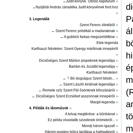
→Judit könyve. Utolsó kapitulum
››
d
→Nyújtódi András záradéka Judit könyvének ford.hoz
››
P
3. Legendák
Szent Ferenc életébôl
››
á
→ Szent Ferenc prédikál a madaraknak
››
→ A gubbiói farkas megszelídítése
››
b
Elek-legenda
Karthauzi Névtelen: Szent Gyergy mártírnak innepérôl
hi
››
Dicsôséges Szent Márton pispeknek legendája
››
é
Barlám és Jozafát legendája
››
Karthauzi Névtelen:
m
→ └ Bó dogságus Szent István...
››
→ Szent László királnak legendája
››
(
→ Remete szíz Szent Pál ôsönknek kihozásáról
››
→ Dicsôséges Szent Erzsébet asszonnak innepérôl
››
a
Margit-legenda
››
4. Példák és látomások
››
t
A tolvaj megtérése: a bûnbánat
››
Ez példa olvastatik szizeknek örömekrôl...
››
m
Mondj három igazat!
››
Három pogány bölcs tanítása a hallgatásról
››