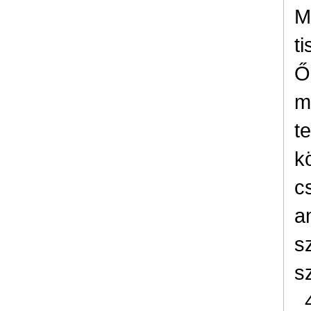
M
ti
Ő
m
t
k
c
a
s
s