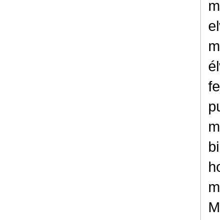
m
el
m
é
f
pu
m
bi
h
m
M