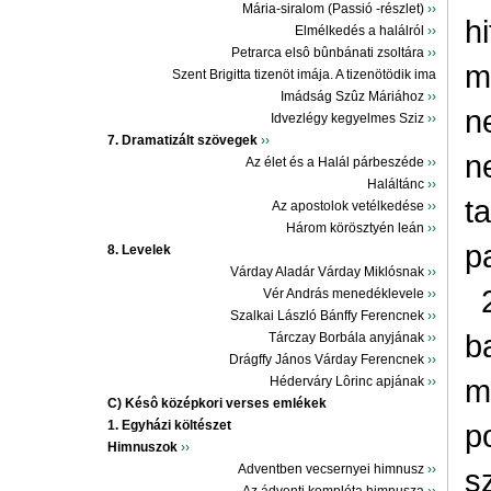
Mária-siralom (Passió -részlet)
››
h
Elmélkedés a halálról
››
Petrarca elsô bûnbánati zsoltára
››
m
Szent Brigitta tizenöt imája. A tizenötödik ima
Imádság Szûz Máriához
››
n
Idvezlégy kegyelmes Sziz
››
7. Dramatizált szövegek
››
n
Az élet és a Halál párbeszéde
››
Haláltánc
››
t
Az apostolok vetélkedése
››
Három körösztyén leán
››
p
8. Levelek
Várday Aladár Várday Miklósnak
››
Vér András menedéklevele
››
Szalkai László Bánffy Ferencnek
››
b
Tárczay Borbála anyjának
››
Drágffy János Várday Ferencnek
››
m
Héderváry Lôrinc apjának
››
C) Késô középkori verses emlékek
1. Egyházi költészet
p
Himnuszok
››
Adventben vecsernyei himnusz
››
s