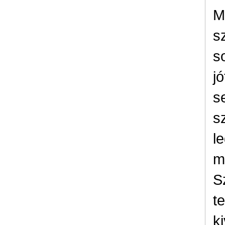
M
s
s
j
s
s
l
m
S
t
k