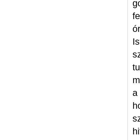
g
fe
ó
Is
s
tu
m
a
h
s
h