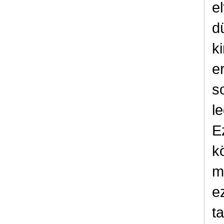
el
d
k
e
s
l
E
k
m
e
t