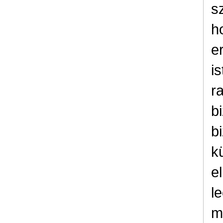
s
h
e
i
r
b
b
k
e
le
m