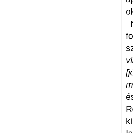
o
f
s
v
[j
m
é
R
k