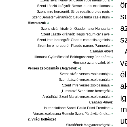
Szent István királyról: Corde voce mente pura
››
ö
Szent László királyról: Novae laudis extollamus
››
Szent Imre hercegrôl: Stirps regalis proles regis
››
s
Szent Demeter vértanúról: Gaude turba caelestium
››
Himnuszok
››
a
Szent István királyról: Gaude mater Hungaria
››
Szent László királyról: Regis regum civis ave
››
s
Szent Imre hercegrôl: Chorus caelestis agminis
››
Szent Imre hercegrôl: Plaude parens Pannonia
››
Csanádi Albert
Himnusz Gyümölcsoltó Boldogasszony ünnepére
››
v
Himnusz az angyalokról
››
Verses zsolozsmák
(Jegyzetek
››
)
é
Szent István verses zsolozsmája
››
Szent László verses zsolozsmája
››
a
Szent Imre verses zsolozsmája
››
„Himnusz” Szent Imre hercegrôl
››
i
Árpádházi Szent Margit verses zsolozsmája
››
Csanádi Albert:
m
In translatione Sancti Paula Primi Eremitae
››
Verses zsolozsma Remete Szent Pál átvitelének...
››
u
2. Világi költészet
Siratóének Magyarországról
››