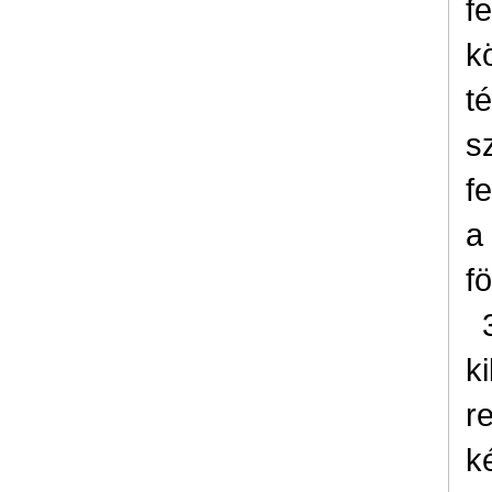
f
k
t
s
f
a
fö
k
r
k