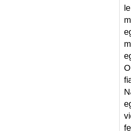
l
m
e
m
e
O
fi
N
e
v
f