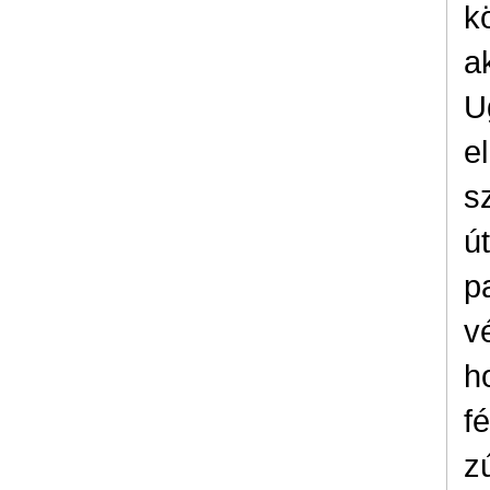
k
a
U
e
s
ú
p
v
h
f
z