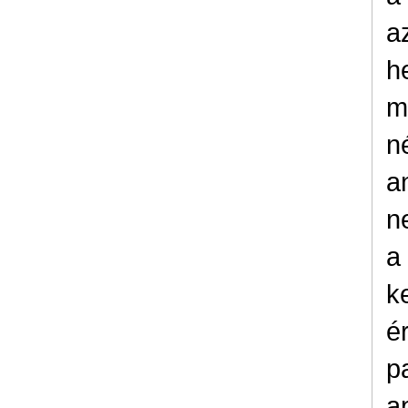
a
h
m
n
a
n
a
k
é
p
a