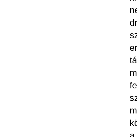
n
d
s
e
t
m
f
s
m
k
a