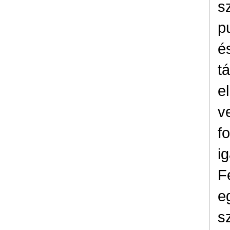
s
p
é
t
e
v
f
i
F
eg
s