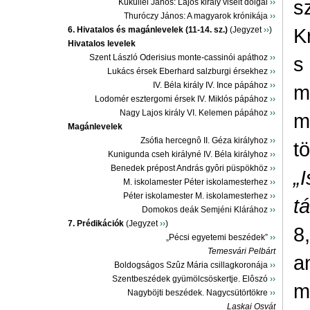
s
Küküllei János: Lajos király viselt dolgai
››
Thuróczy János: A magyarok krónikája
››
K
6. Hivatalos és magánlevelek (11-14. sz.)
(Jegyzet
››
)
Hivatalos levelek
Szent László Oderisius monte-cassinói apáthoz
››
s
Lukács érsek Eberhard salzburgi érsekhez
››
IV. Béla király IV. Ince pápához
››
m
Lodomér esztergomi érsek IV. Miklós pápához
››
Nagy Lajos király VI. Kelemen pápához
››
m
Magánlevelek
Zsófia hercegnô II. Géza királyhoz
››
t
Kunigunda cseh királyné IV. Béla királyhoz
››
Benedek prépost András gyôri püspökhöz
››
„
M. iskolamester Péter iskolamesterhez
››
Péter iskolamester M. iskolamesterhez
››
t
Domokos deák Semjéni Klárához
››
7. Prédikációk
(Jegyzet
››
)
8
„Pécsi egyetemi beszédek”
››
Temesvári Pelbárt
a
Boldogságos Szûz Mária csillagkoronája
››
Szentbeszédek gyümölcsöskertje. Elôszó
››
m
Nagyböjti beszédek. Nagycsütörtökre
››
Laskai Osvát