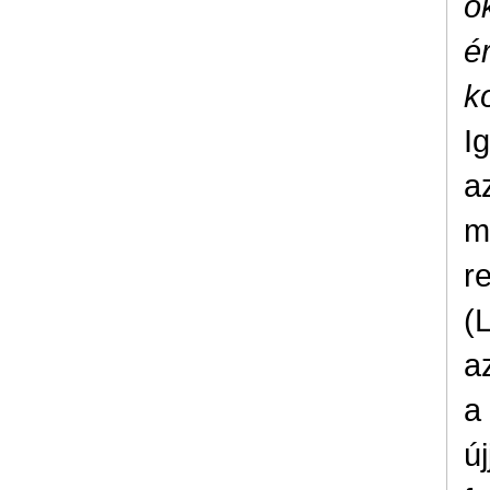
ő
é
k
I
a
m
r
(
a
a
ú