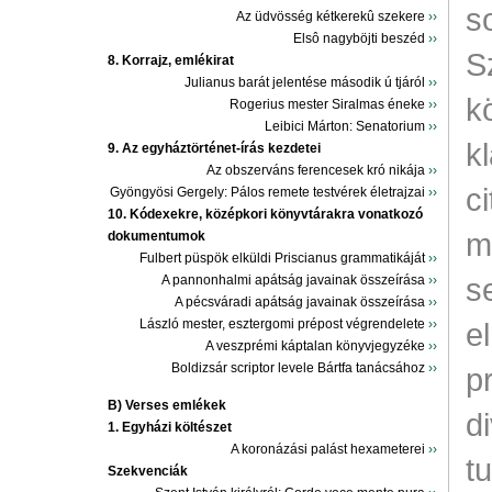
s
Az üdvösség kétkerekû szekere
››
Elsô nagyböjti beszéd
››
S
8. Korrajz, emlékirat
Julianus barát jelentése második ú tjáról
››
k
Rogerius mester Siralmas éneke
››
Leibici Márton: Senatorium
››
k
9. Az egyháztörténet-írás kezdetei
Az obszerváns ferencesek kró nikája
››
c
Gyöngyösi Gergely: Pálos remete testvérek életrajzai
››
10. Kódexekre, középkori könyvtárakra vonatkozó
m
dokumentumok
Fulbert püspök elküldi Priscianus grammatikáját
››
s
A pannonhalmi apátság javainak összeírása
››
A pécsváradi apátság javainak összeírása
››
László mester, esztergomi prépost végrendelete
››
e
A veszprémi káptalan könyvjegyzéke
››
Boldizsár scriptor levele Bártfa tanácsához
››
p
B) Verses emlékek
d
1. Egyházi költészet
A koronázási palást hexameterei
››
t
Szekvenciák