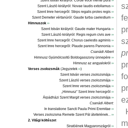
Szent István királyról: Corde voce mente pura
››
s
Szent László királyról: Novae laudis extollamus
››
Szent Imre hercegrôl: Stirps regalis proles regis
››
fe
Szent Demeter vértanúról: Gaude turba caelestium
››
Himnuszok
››
p
Szent István királyról: Gaude mater Hungaria
››
Szent László királyról: Regis regum civis ave
››
s
Szent Imre hercegrôl: Chorus caelestis agminis
››
Szent Imre hercegrôl: Plaude parens Pannonia
››
p
Csanádi Albert
Himnusz Gyümölcsoltó Boldogasszony ünnepére
››
p
Himnusz az angyalokról
››
Verses zsolozsmák
(Jegyzetek
››
)
f
Szent István verses zsolozsmája
››
Szent László verses zsolozsmája
››
p
Szent Imre verses zsolozsmája
››
„Himnusz” Szent Imre hercegrôl
››
e
Árpádházi Szent Margit verses zsolozsmája
››
Csanádi Albert:
In translatione Sancti Paula Primi Eremitae
››
Verses zsolozsma Remete Szent Pál átvitelének...
››
2. Világi költészet
m
Siratóének Magyarországról
››