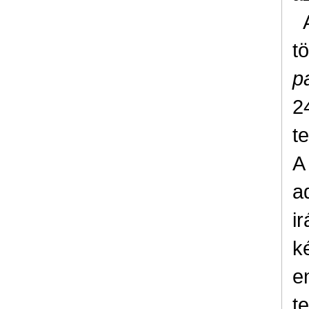
t
p
2
t
A
a
i
k
e
t