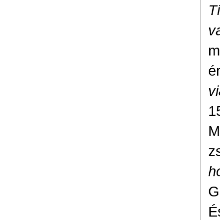
T
v
m
é
v
1
M
z
h
G
É