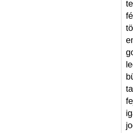
t
f
t
e
g
l
b
t
f
i
j