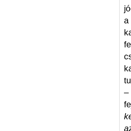
j
a
k
f
c
ka
t
–
f
k
a