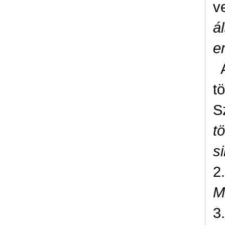
v
á
e
t
S
t
s
2
M
3