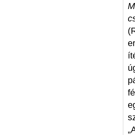
M
c
(
e
í
ú
p
f
e
s
„