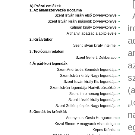
A) Prózai emlékek
1. Az államszervezés irodalma
Szent István király első törvénykönyve
››
Szent István király második törvénykönyve
››
i
Kálmán király törvénykönyve
››
A tihanyi apátság alapítólevele
››
a
2. Királytükör
Szent István király intelmei
››
a
3. Teológiai irodalom
Szent Gellért: Deliberatio
››
a
4.Árpád-kori legendák
Szent András és Benedek legendája
››
s
Szent István király Nagy legendája
››
Szent István király Kis legendája
››
(a
Szent István legendája Hartvik püspöktôl
››
Szent Imre herceg legendája
››
„
Szent László király legendája
››
Szent Gellért püspök Nagy legendája
››
5. Gesták és krónikák
n
Anonymus: Gesta Hungarorum
››
Kézai Simon: A magyarok viselt dolgai
››
eg
Képes Krónika
››