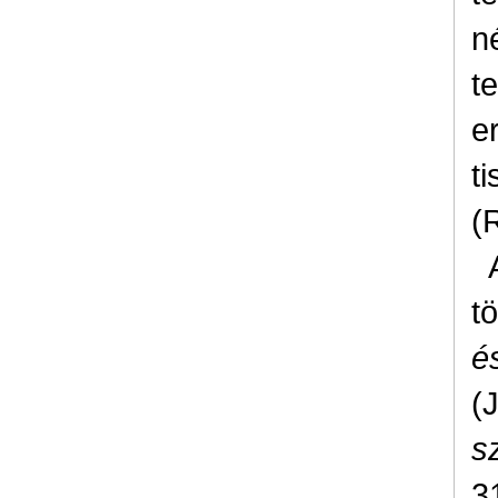
n
t
e
t
(
t
és
(
s
3