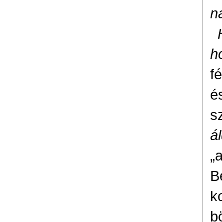
n
h
f
é
s
á
„
B
k
b