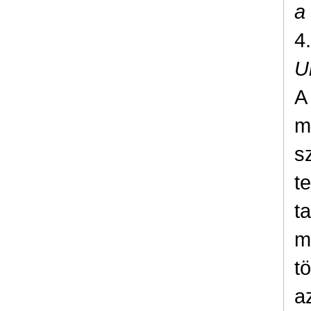
a
4
U
A
m
s
t
t
m
t
a