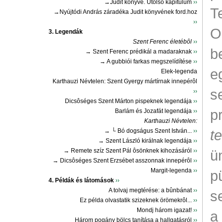
→Judit könyve. Utolsó kapitulum
››
T
→Nyújtódi András záradéka Judit könyvének ford.hoz
››
O
3. Legendák
Szent Ferenc életébôl
››
b
→ Szent Ferenc prédikál a madaraknak
››
→ A gubbiói farkas megszelídítése
››
e
Elek-legenda
Karthauzi Névtelen: Szent Gyergy mártírnak innepérôl
s
››
Dicsôséges Szent Márton pispeknek legendája
››
p
Barlám és Jozafát legendája
››
Karthauzi Névtelen:
t
→ └ Bó dogságus Szent István...
››
→ Szent László királnak legendája
››
→ Remete szíz Szent Pál ôsönknek kihozásáról
››
ü
→ Dicsôséges Szent Erzsébet asszonnak innepérôl
››
Margit-legenda
››
p
4. Példák és látomások
››
A tolvaj megtérése: a bûnbánat
››
s
Ez példa olvastatik szizeknek örömekrôl...
››
Mondj három igazat!
››
a
Három pogány bölcs tanítása a hallgatásról
››