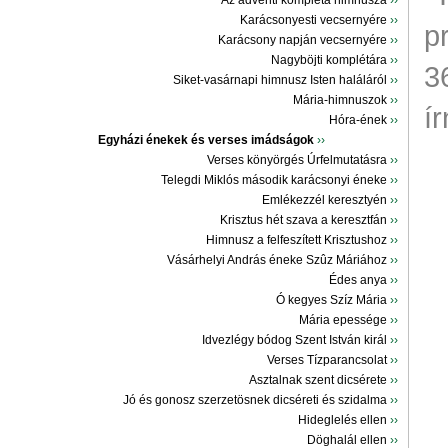
Az ádventi kompléta himnusza
››
Karácsonyesti vecsernyére
››
p
Karácsony napján vecsernyére
››
Nagyböjti komplétára
››
3
Siket-vasárnapi himnusz Isten haláláról
››
Mária-himnuszok
››
ír
Hóra-ének
››
Egyházi énekek és verses imádságok
››
Verses könyörgés Úrfelmutatásra
››
Telegdi Miklós második karácsonyi éneke
››
Emlékezzél keresztyén
››
Krisztus hét szava a keresztfán
››
Himnusz a felfeszített Krisztushoz
››
Vásárhelyi András éneke Szûz Máriához
››
Édes anya
››
Ó kegyes Szíz Mária
››
Mária epessége
››
Idvezlégy bódog Szent István királ
››
Verses Tízparancsolat
››
Asztalnak szent dicsérete
››
Jó és gonosz szerzetösnek dicséreti és szidalma
››
Hideglelés ellen
››
Döghalál ellen
››