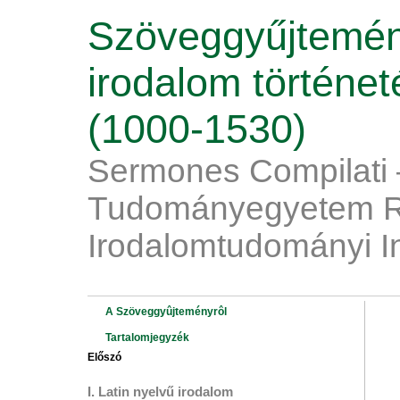
Szöveggyűjtemén
irodalom történe
(1000-1530)
Sermones Compilati 
Tudományegyetem R
Irodalomtudományi I
A Szöveggyûjteményrôl
Tartalomjegyzék
Előszó
I. Latin nyelvű irodalom