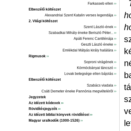
Farkasseb ellen
››
Elbeszélô költészet
h
Alexandriai Szent Katalin verses legendája
››
2. Világi költészet
h
Szent László-ének
››
Szabadkai Mihály éneke Beriszló Péter...
››
s
Apáti Ferenc Cantilénája
››
Geszti László éneke
››
k
Emlékdal Mátyás király halálára
››
Rigmusok
››
n
Soproni virágének
››
Körmöcbányai táncszó
››
b
Lovak betegsége ellen bájolás
››
Elbeszélô költészet
t
Szabács viadala
››
Csáti Demeter éneke Pannónia megvételérôl
››
s
Jegyzetek
Az idézett kódexek
››
v
Rövidítésjegyzék
››
Az idézett bibliai könyvek rövidítései
››
le
Magyar uralkodók (1000-1526)
››