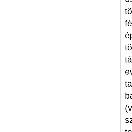
t
f
é
t
t
e
t
b
(
s
t