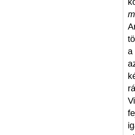
k
m
A
t
a
a
k
r
V
f
i