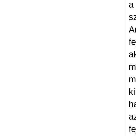
a
s
A
f
a
m
m
k
h
a
f