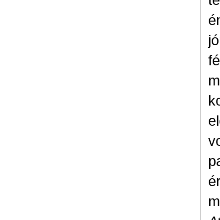
é
j
f
m
k
e
v
p
é
m