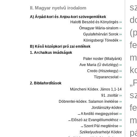
s
II. Magyar nyelvû irodalom
A) Árpád-kori és Anjou-kori szövegemlékek
d
Halotti Beszéd és Könyörgés
››
Ómagyar Mária-siralom
››
(
Gyulafehérvári Sorok
››
Königsbergi Töredék
››
f
B) Késô középkori pró zai emlékek
1. Archaikus imádságok
m
Pater noster (Miatyánk)
Ave Maria (Ü dvözlégy)
››
k
Credo (Hiszekegy)
››
Tízparancsolat
››
„
2. Bibliafordítások
Müncheni Kódex. János 1,1-14
s
91. zsoltár
››
Döbrentei-kódex. Salamon íneklése
››
f
Jordánszky-kódex
→A fordító megjegyzései
››
m
→Elôszó az Evangéliumokhoz
››
→Szent Pál megtérése
››
p
Székelyudvarhelyi Kódex