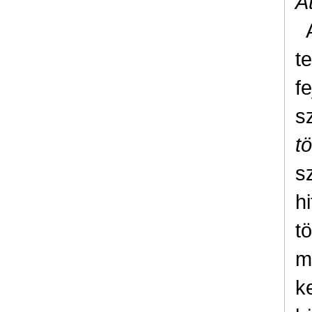
A
t
f
s
t
s
hi
t
m
k