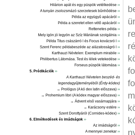
Hilárion apát és egy püspök vetélkedése
››
b
A tunyán zsolozsmázó szerzetesek bûnhôdése
››
Példa az együgyû apácáról
››
ü
Példa a szeretet ellen vétô apácáról
››
Rettenetes példa
››
r
Mely igön jó legyön az Szíz Máriának szolgálnia
››
Példa Titus császárró l és Focus kovácsró l
››
r
Szent Ferenc példabeszéde az alázatosságró l
››
Karthauzi Névtelen: Exemplum mirabile
››
k
Philibertus Látomása. Test és lélek vetekedése
››
Forseus püspök látomása
››
f
5. Prédikációk
››
A Karthauzi Névtelen beszéd- és
f
legendagyûjteményébôl (Érdy-kódex)
→ Prológus (A kó dex latin elôszava)
››
m
→ Prohemium libri (A kódex magyar elôszava)
››
→ Ádvent elsô vasárnapjára
››
k
→ Karácsony estére
››
Szent Dorottyáról (Cornides-kódex)
››
k
6. Elmélkedések és imádságok
››
Az imádságról
››
n
A mennyei zenekar
››