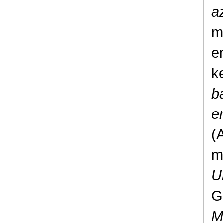
a
m
e
k
b
e
(
m
U
G
M