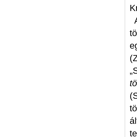
K
t
e
(
„
t
(
t
á
t