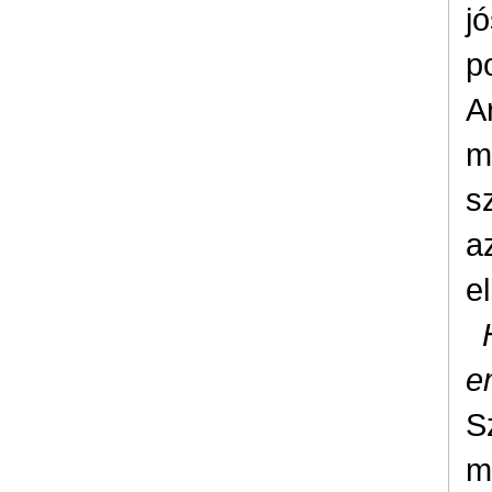
j
p
A
m
s
a
e
e
S
m