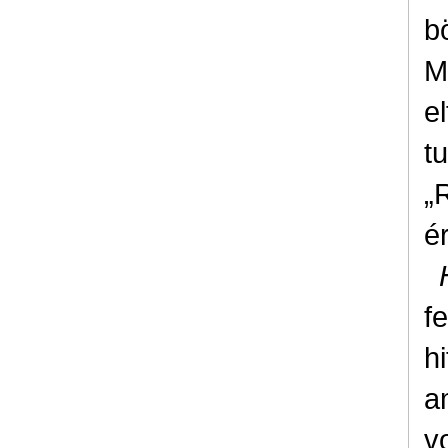
b
M
e
t
„
é
f
h
a
v