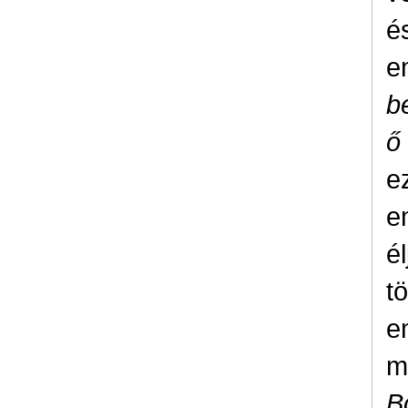
é
e
b
ő
e
e
é
t
e
m
B