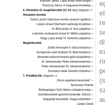
Küküllei János: Lajos király viselt dolgai
››
e
Thuróczy János: A magyarok krónikája
››
6. Hivatalos és magánlevelek (11-14. sz.)
(Jegyzet
››
)
e
Hivatalos levelek
Szent László Oderisius monte-cassinói apáthoz
››
r
Lukács érsek Eberhard salzburgi érsekhez
››
IV. Béla király IV. Ince pápához
››
s
Lodomér esztergomi érsek IV. Miklós pápához
››
Nagy Lajos király VI. Kelemen pápához
››
d
Magánlevelek
Zsófia hercegnô II. Géza királyhoz
››
e
Kunigunda cseh királyné IV. Béla királyhoz
››
Benedek prépost András gyôri püspökhöz
››
r
M. iskolamester Péter iskolamesterhez
››
Péter iskolamester M. iskolamesterhez
››
p
Domokos deák Semjéni Klárához
››
7. Prédikációk
(Jegyzet
››
)
(
„Pécsi egyetemi beszédek”
››
Temesvári Pelbárt
s
Boldogságos Szûz Mária csillagkoronája
››
Szentbeszédek gyümölcsöskertje. Elôszó
››
a
Nagyböjti beszédek. Nagycsütörtökre
››
Laskai Osvát