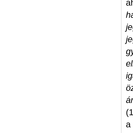
a
h
j
j
g
e
i
ö
á
(
a