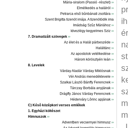
Mária-siralom (Passió -részlet)
››
p
Elmélkedés a halálról
››
Petrarca elsô bûnbánati zsoltára
››
i
Szent Brigitta tizenöt imája. A tizenötödik ima
Imádság Szûz Máriához
››
é
Idvezlégy kegyelmes Sziz
››
7. Dramatizált szövegek
››
n
Az élet és a Halál párbeszéde
››
Haláltánc
››
s
Az apostolok vetélkedése
››
Három körösztyén leán
››
8. Levelek
s
Várday Aladár Várday Miklósnak
››
Vér András menedéklevele
››
k
Szalkai László Bánffy Ferencnek
››
Tárczay Borbála anyjának
››
s
Drágffy János Várday Ferencnek
››
Héderváry Lôrinc apjának
››
m
C) Késô középkori verses emlékek
1. Egyházi költészet
m
Himnuszok
››
Adventben vecsernyei himnusz
››