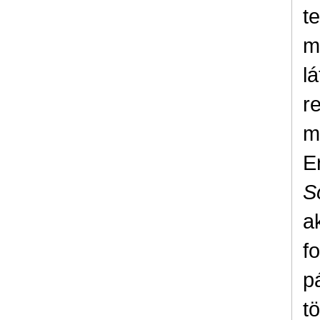
t
m
l
r
m
E
S
a
f
pá
t