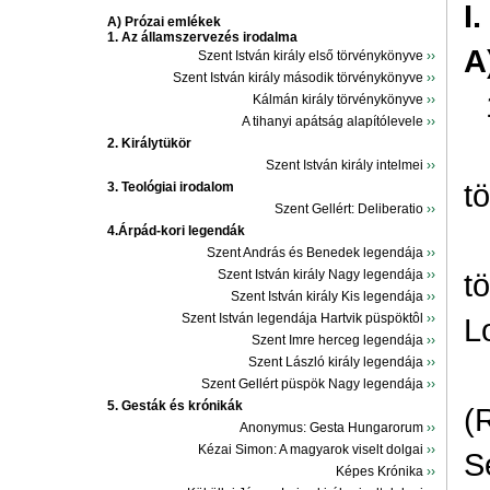
I
A) Prózai emlékek
1. Az államszervezés irodalma
A
Szent István király első törvénykönyve
››
Szent István király második törvénykönyve
››
Kálmán király törvénykönyve
››
A tihanyi apátság alapítólevele
››
2. Királytükör
Szent István király intelmei
››
t
3. Teológiai irodalom
Szent Gellért: Deliberatio
››
4.Árpád-kori legendák
Szent András és Benedek legendája
››
Szent István király Nagy legendája
››
t
Szent István király Kis legendája
››
Szent István legendája Hartvik püspöktôl
››
L
Szent Imre herceg legendája
››
Szent László király legendája
››
Szent Gellért püspök Nagy legendája
››
5. Gesták és krónikák
(
Anonymus: Gesta Hungarorum
››
Kézai Simon: A magyarok viselt dolgai
››
S
Képes Krónika
››