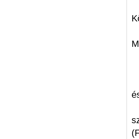
K
M
é
s
(