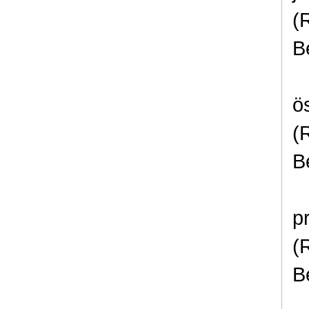
(
B
ö
(
B
p
(
B