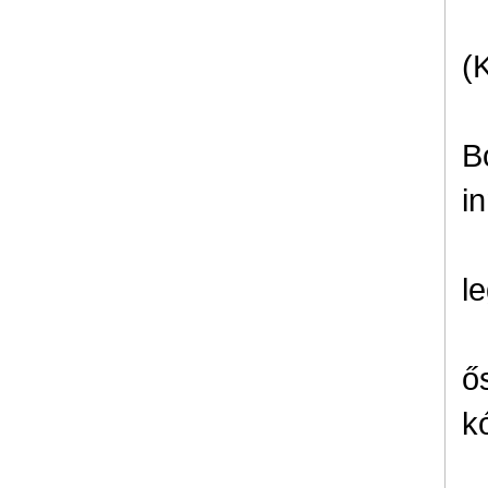
(
B
i
l
ő
k