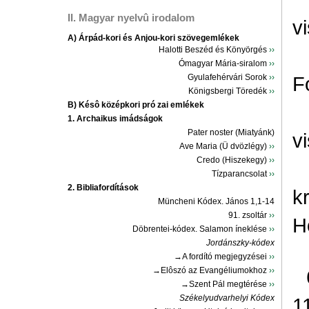
II. Magyar nyelvû irodalom
v
A) Árpád-kori és Anjou-kori szövegemlékek
Halotti Beszéd és Könyörgés
››
Ómagyar Mária-siralom
››
Gyulafehérvári Sorok
››
F
Königsbergi Töredék
››
B) Késô középkori pró zai emlékek
1. Archaikus imádságok
Pater noster (Miatyánk)
v
Ave Maria (Ü dvözlégy)
››
Credo (Hiszekegy)
››
Tízparancsolat
››
2. Bibliafordítások
k
Müncheni Kódex. János 1,1-14
91. zsoltár
››
H
Döbrentei-kódex. Salamon íneklése
››
Jordánszky-kódex
→A fordító megjegyzései
››
→Elôszó az Evangéliumokhoz
››
→Szent Pál megtérése
››
Székelyudvarhelyi Kódex
1