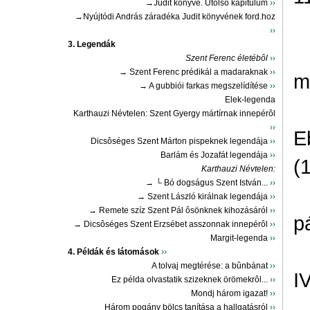
→Judit könyve. Utolsó kapitulum
››
→Nyújtódi András záradéka Judit könyvének ford.hoz
››
3. Legendák
Szent Ferenc életébôl
››
→ Szent Ferenc prédikál a madaraknak
››
m
→ A gubbiói farkas megszelídítése
››
Elek-legenda
Karthauzi Névtelen: Szent Gyergy mártírnak innepérôl
››
E
Dicsôséges Szent Márton pispeknek legendája
››
Barlám és Jozafát legendája
››
(
Karthauzi Névtelen:
→ └ Bó dogságus Szent István...
››
→ Szent László királnak legendája
››
→ Remete szíz Szent Pál ôsönknek kihozásáról
››
p
→ Dicsôséges Szent Erzsébet asszonnak innepérôl
››
Margit-legenda
››
4. Példák és látomások
››
A tolvaj megtérése: a bûnbánat
››
I
Ez példa olvastatik szizeknek örömekrôl...
››
Mondj három igazat!
››
Három pogány bölcs tanítása a hallgatásról
››