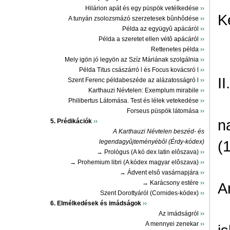
Hilárion apát és egy püspök vetélkedése
››
K
A tunyán zsolozsmázó szerzetesek bûnhôdése
››
Példa az együgyû apácáról
››
Példa a szeretet ellen vétô apácáról
››
Rettenetes példa
››
Mely igön jó legyön az Szíz Máriának szolgálnia
››
Példa Titus császárró l és Focus kovácsró l
››
I
Szent Ferenc példabeszéde az alázatosságró l
››
Karthauzi Névtelen: Exemplum mirabile
››
Philibertus Látomása. Test és lélek vetekedése
››
Forseus püspök látomása
››
n
5. Prédikációk
››
A Karthauzi Névtelen beszéd- és
(
legendagyûjteményébôl (Érdy-kódex)
→ Prológus (A kó dex latin elôszava)
››
→ Prohemium libri (A kódex magyar elôszava)
››
→ Ádvent elsô vasárnapjára
››
→ Karácsony estére
››
A
Szent Dorottyáról (Cornides-kódex)
››
6. Elmélkedések és imádságok
››
Az imádságról
››
A mennyei zenekar
››