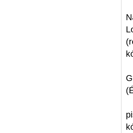
N
L
(
k
G
(
p
k