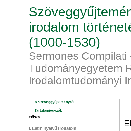
Szöveggyűjtemén
irodalom történe
(1000-1530)
Sermones Compilati 
Tudományegyetem R
Irodalomtudományi I
A Szöveggyûjteményrôl
Tartalomjegyzék
Előszó
E
I. Latin nyelvű irodalom