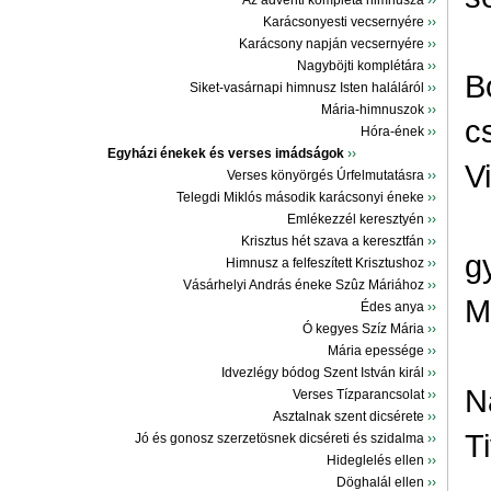
Az ádventi kompléta himnusza
››
Karácsonyesti vecsernyére
››
Karácsony napján vecsernyére
››
Nagyböjti komplétára
››
B
Siket-vasárnapi himnusz Isten haláláról
››
Mária-himnuszok
››
c
Hóra-ének
››
Egyházi énekek és verses imádságok
››
V
Verses könyörgés Úrfelmutatásra
››
Telegdi Miklós második karácsonyi éneke
››
Emlékezzél keresztyén
››
Krisztus hét szava a keresztfán
››
g
Himnusz a felfeszített Krisztushoz
››
Vásárhelyi András éneke Szûz Máriához
››
M
Édes anya
››
Ó kegyes Szíz Mária
››
Mária epessége
››
Idvezlégy bódog Szent István királ
››
N
Verses Tízparancsolat
››
Asztalnak szent dicsérete
››
T
Jó és gonosz szerzetösnek dicséreti és szidalma
››
Hideglelés ellen
››
Döghalál ellen
››