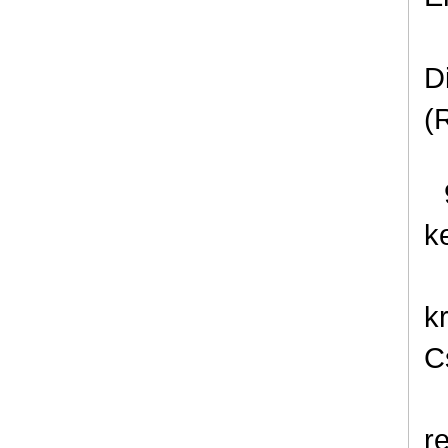
D
(
k
k
C
r