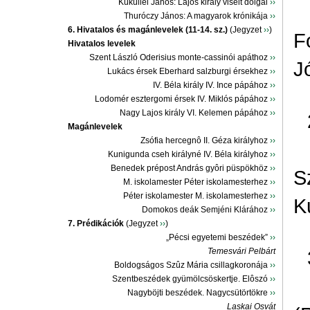
Küküllei János: Lajos király viselt dolgai
››
Thuróczy János: A magyarok krónikája
››
6. Hivatalos és magánlevelek (11-14. sz.)
(Jegyzet
››
)
F
Hivatalos levelek
Szent László Oderisius monte-cassinói apáthoz
››
J
Lukács érsek Eberhard salzburgi érsekhez
››
IV. Béla király IV. Ince pápához
››
Lodomér esztergomi érsek IV. Miklós pápához
››
Nagy Lajos király VI. Kelemen pápához
››
Magánlevelek
Zsófia hercegnô II. Géza királyhoz
››
Kunigunda cseh királyné IV. Béla királyhoz
››
Benedek prépost András gyôri püspökhöz
››
S
M. iskolamester Péter iskolamesterhez
››
Péter iskolamester M. iskolamesterhez
››
K
Domokos deák Semjéni Klárához
››
7. Prédikációk
(Jegyzet
››
)
„Pécsi egyetemi beszédek”
››
Temesvári Pelbárt
Boldogságos Szûz Mária csillagkoronája
››
Szentbeszédek gyümölcsöskertje. Elôszó
››
Nagyböjti beszédek. Nagycsütörtökre
››
Laskai Osvát