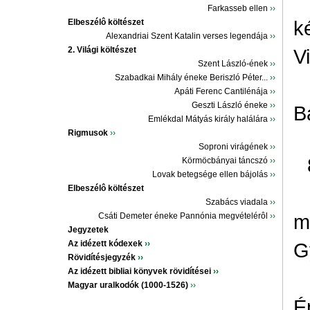
Farkasseb ellen
››
k
Elbeszélô költészet
Alexandriai Szent Katalin verses legendája
››
2. Világi költészet
V
Szent László-ének
››
Szabadkai Mihály éneke Beriszló Péter...
››
Apáti Ferenc Cantilénája
››
Geszti László éneke
››
Bá
Emlékdal Mátyás király halálára
››
Rigmusok
››
Soproni virágének
››
Körmöcbányai táncszó
››
Lovak betegsége ellen bájolás
››
Elbeszélô költészet
Szabács viadala
››
m
Csáti Demeter éneke Pannónia megvételérôl
››
Jegyzetek
Az idézett kódexek
››
G
Rövidítésjegyzék
››
Az idézett bibliai könyvek rövidítései
››
Magyar uralkodók (1000-1526)
››
É