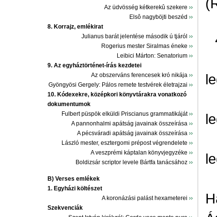
(
Az üdvösség kétkerekû szekere
››
Elsô nagyböjti beszéd
››
8. Korrajz, emlékirat
Julianus barát jelentése második ú tjáról
››
Rogerius mester Siralmas éneke
››
Leibici Márton: Senatorium
››
9. Az egyháztörténet-írás kezdetei
l
Az obszerváns ferencesek kró nikája
››
Gyöngyösi Gergely: Pálos remete testvérek életrajzai
››
10. Kódexekre, középkori könyvtárakra vonatkozó
dokumentumok
Fulbert püspök elküldi Priscianus grammatikáját
››
l
A pannonhalmi apátság javainak összeírása
››
A pécsváradi apátság javainak összeírása
››
László mester, esztergomi prépost végrendelete
››
A veszprémi káptalan könyvjegyzéke
››
l
Boldizsár scriptor levele Bártfa tanácsához
››
B) Verses emlékek
1. Egyházi költészet
H
A koronázási palást hexameterei
››
Szekvenciák