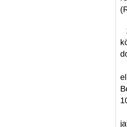
(
k
d
e
B
1
j