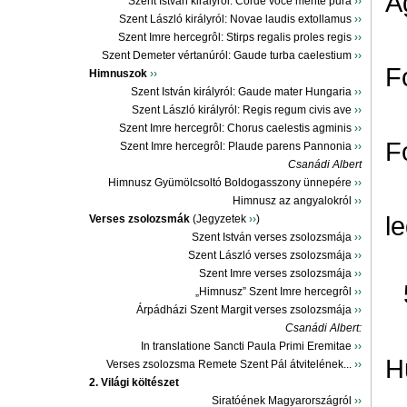
Á
Szent István királyról: Corde voce mente pura
››
Szent László királyról: Novae laudis extollamus
››
Szent Imre hercegrôl: Stirps regalis proles regis
››
Szent Demeter vértanúról: Gaude turba caelestium
››
F
Himnuszok
››
Szent István királyról: Gaude mater Hungaria
››
Szent László királyról: Regis regum civis ave
››
Szent Imre hercegrôl: Chorus caelestis agminis
››
F
Szent Imre hercegrôl: Plaude parens Pannonia
››
Csanádi Albert
Himnusz Gyümölcsoltó Boldogasszony ünnepére
››
Himnusz az angyalokról
››
l
Verses zsolozsmák
(Jegyzetek
››
)
Szent István verses zsolozsmája
››
Szent László verses zsolozsmája
››
Szent Imre verses zsolozsmája
››
„Himnusz” Szent Imre hercegrôl
››
Árpádházi Szent Margit verses zsolozsmája
››
Csanádi Albert:
In translatione Sancti Paula Primi Eremitae
››
H
Verses zsolozsma Remete Szent Pál átvitelének...
››
2. Világi költészet
Siratóének Magyarországról
››