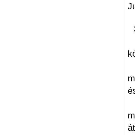
J
k
m
é
m
á