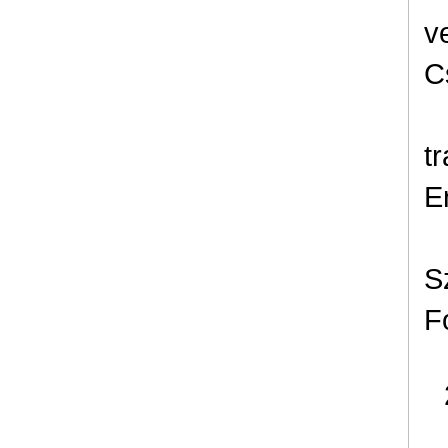
v
C
t
E
S
F