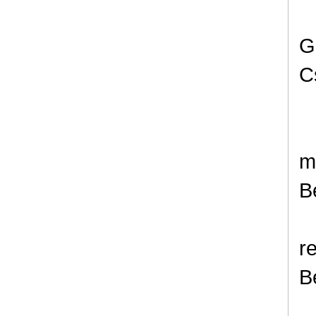
G
C
m
B
r
B