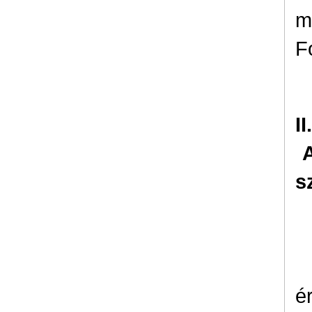
m
F
I
s
é