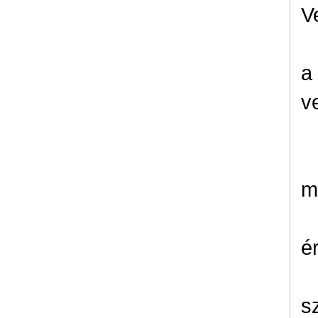
V
a
v
m
é
sz