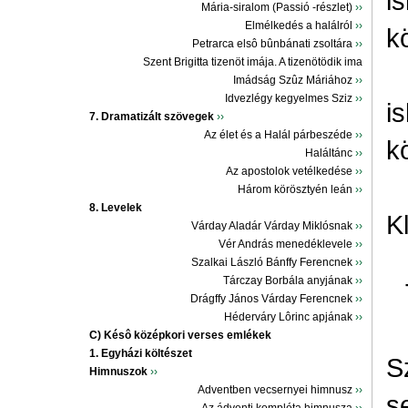
i
Mária-siralom (Passió -részlet)
››
Elmélkedés a halálról
››
k
Petrarca elsô bûnbánati zsoltára
››
Szent Brigitta tizenöt imája. A tizenötödik ima
Imádság Szûz Máriához
››
Idvezlégy kegyelmes Sziz
››
i
7. Dramatizált szövegek
››
Az élet és a Halál párbeszéde
››
k
Haláltánc
››
Az apostolok vetélkedése
››
Három körösztyén leán
››
8. Levelek
K
Várday Aladár Várday Miklósnak
››
Vér András menedéklevele
››
Szalkai László Bánffy Ferencnek
››
Tárczay Borbála anyjának
››
Drágffy János Várday Ferencnek
››
Héderváry Lôrinc apjának
››
C) Késô középkori verses emlékek
1. Egyházi költészet
S
Himnuszok
››
Adventben vecsernyei himnusz
››
s