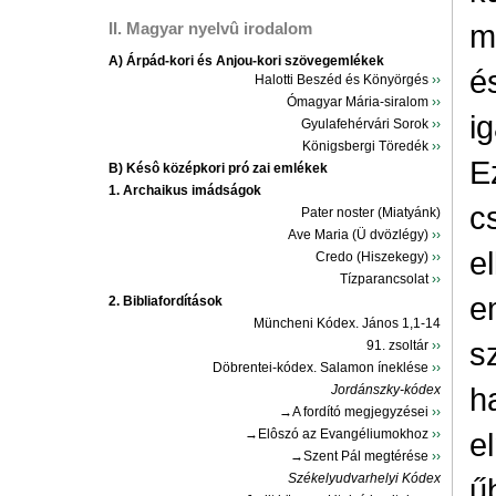
m
II. Magyar nyelvû irodalom
A) Árpád-kori és Anjou-kori szövegemlékek
é
Halotti Beszéd és Könyörgés
››
Ómagyar Mária-siralom
››
i
Gyulafehérvári Sorok
››
Königsbergi Töredék
››
E
B) Késô középkori pró zai emlékek
1. Archaikus imádságok
c
Pater noster (Miatyánk)
Ave Maria (Ü dvözlégy)
››
e
Credo (Hiszekegy)
››
Tízparancsolat
››
e
2. Bibliafordítások
Müncheni Kódex. János 1,1-14
s
91. zsoltár
››
Döbrentei-kódex. Salamon íneklése
››
h
Jordánszky-kódex
→A fordító megjegyzései
››
→Elôszó az Evangéliumokhoz
››
e
→Szent Pál megtérése
››
Székelyudvarhelyi Kódex
ű