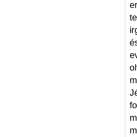
e
t
i
é
e
o
m
J
f
m
m