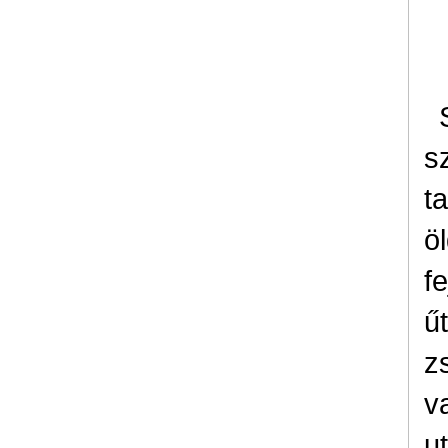
s
t
öl
f
ű
z
v
ut