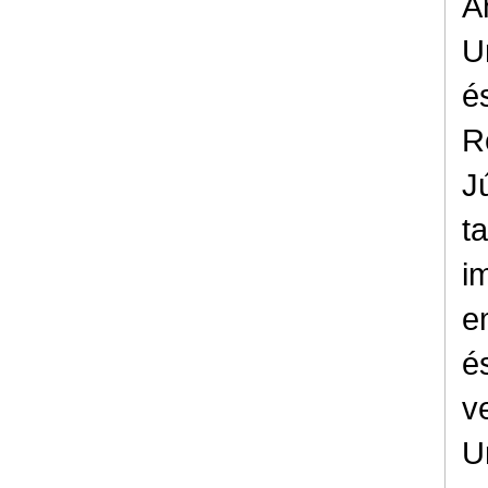
A
U
é
R
J
t
i
e
é
v
U