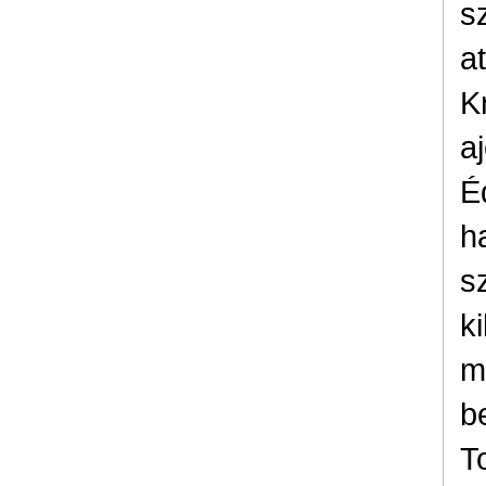
s
a
K
a
É
h
s
k
m
b
T