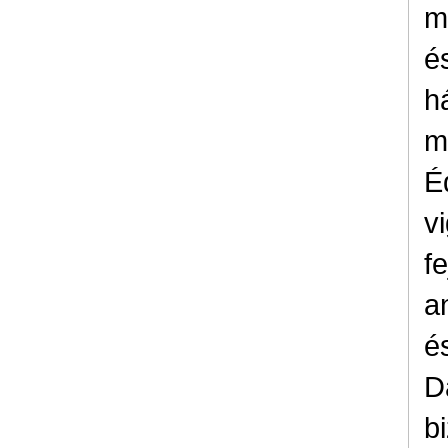
m
é
h
m
É
v
f
a
é
D
b