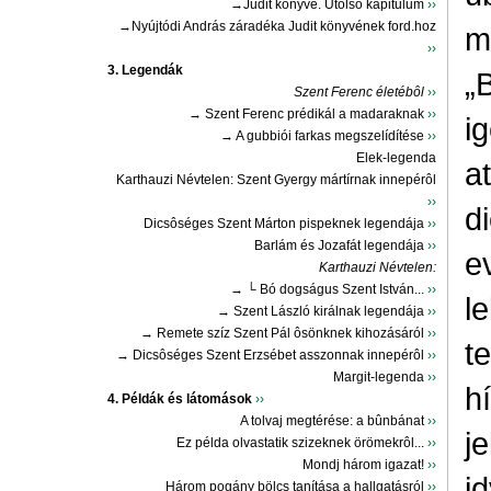
→Judit könyve. Utolsó kapitulum
››
→Nyújtódi András záradéka Judit könyvének ford.hoz
m
››
3. Legendák
„
Szent Ferenc életébôl
››
→ Szent Ferenc prédikál a madaraknak
››
ig
→ A gubbiói farkas megszelídítése
››
Elek-legenda
at
Karthauzi Névtelen: Szent Gyergy mártírnak innepérôl
››
d
Dicsôséges Szent Márton pispeknek legendája
››
Barlám és Jozafát legendája
››
e
Karthauzi Névtelen:
→ └ Bó dogságus Szent István...
››
l
→ Szent László királnak legendája
››
→ Remete szíz Szent Pál ôsönknek kihozásáról
››
t
→ Dicsôséges Szent Erzsébet asszonnak innepérôl
››
Margit-legenda
››
h
4. Példák és látomások
››
A tolvaj megtérése: a bûnbánat
››
j
Ez példa olvastatik szizeknek örömekrôl...
››
Mondj három igazat!
››
i
Három pogány bölcs tanítása a hallgatásról
››