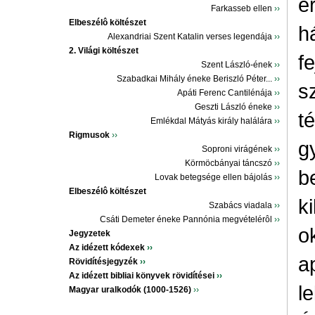
é
Farkasseb ellen
››
Elbeszélô költészet
h
Alexandriai Szent Katalin verses legendája
››
2. Világi költészet
f
Szent László-ének
››
Szabadkai Mihály éneke Beriszló Péter...
››
s
Apáti Ferenc Cantilénája
››
Geszti László éneke
››
t
Emlékdal Mátyás király halálára
››
Rigmusok
››
g
Soproni virágének
››
Körmöcbányai táncszó
››
b
Lovak betegsége ellen bájolás
››
Elbeszélô költészet
k
Szabács viadala
››
Csáti Demeter éneke Pannónia megvételérôl
››
o
Jegyzetek
Az idézett kódexek
››
ap
Rövidítésjegyzék
››
Az idézett bibliai könyvek rövidítései
››
l
Magyar uralkodók (1000-1526)
››