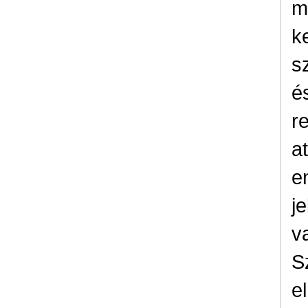
m
k
s
é
r
a
e
j
va
S
e