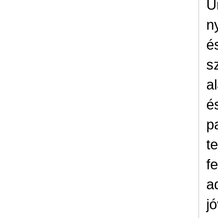
Ú
n
é
s
a
é
p
t
f
a
jó