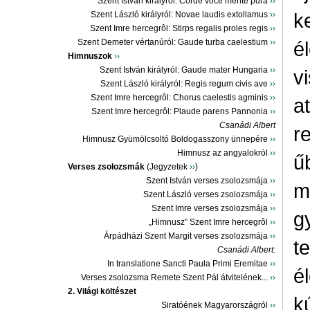
Szent István királyról: Corde voce mente pura
››
k
Szent László királyról: Novae laudis extollamus
››
Szent Imre hercegrôl: Stirps regalis proles regis
››
Szent Demeter vértanúról: Gaude turba caelestium
››
é
Himnuszok
››
Szent István királyról: Gaude mater Hungaria
››
v
Szent László királyról: Regis regum civis ave
››
Szent Imre hercegrôl: Chorus caelestis agminis
››
a
Szent Imre hercegrôl: Plaude parens Pannonia
››
Csanádi Albert
r
Himnusz Gyümölcsoltó Boldogasszony ünnepére
››
Himnusz az angyalokról
››
ű
Verses zsolozsmák
(Jegyzetek
››
)
Szent István verses zsolozsmája
››
m
Szent László verses zsolozsmája
››
Szent Imre verses zsolozsmája
››
g
„Himnusz” Szent Imre hercegrôl
››
Árpádházi Szent Margit verses zsolozsmája
››
t
Csanádi Albert:
In translatione Sancti Paula Primi Eremitae
››
é
Verses zsolozsma Remete Szent Pál átvitelének...
››
2. Világi költészet
k
Siratóének Magyarországról
››