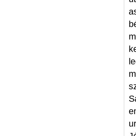
a
b
m
k
l
m
s
S
e
u
J