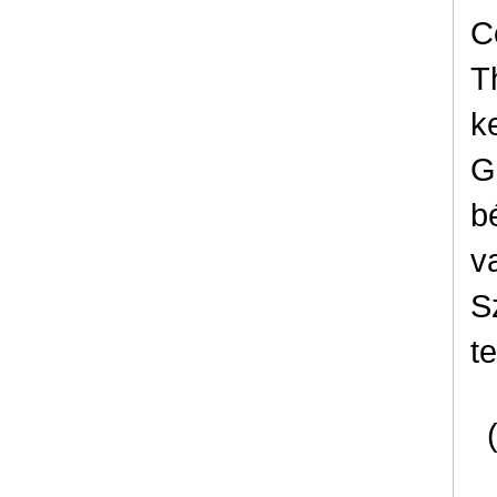
C
T
k
G
b
v
S
t