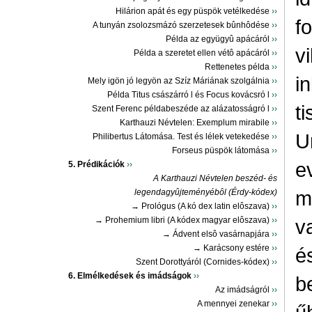
Hilárion apát és egy püspök vetélkedése
››
f
A tunyán zsolozsmázó szerzetesek bûnhôdése
››
Példa az együgyû apácáról
››
vi
Példa a szeretet ellen vétô apácáról
››
Rettenetes példa
››
i
Mely igön jó legyön az Szíz Máriának szolgálnia
››
Példa Titus császárró l és Focus kovácsró l
››
ti
Szent Ferenc példabeszéde az alázatosságró l
››
Karthauzi Névtelen: Exemplum mirabile
››
U
Philibertus Látomása. Test és lélek vetekedése
››
Forseus püspök látomása
››
e
5. Prédikációk
››
A Karthauzi Névtelen beszéd- és
m
legendagyûjteményébôl (Érdy-kódex)
→ Prológus (A kó dex latin elôszava)
››
→ Prohemium libri (A kódex magyar elôszava)
››
v
→ Ádvent elsô vasárnapjára
››
→ Karácsony estére
››
é
Szent Dorottyáról (Cornides-kódex)
››
6. Elmélkedések és imádságok
››
b
Az imádságról
››
A mennyei zenekar
››