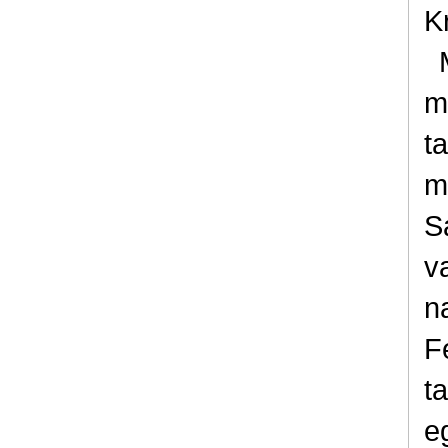
K
m
t
m
S
v
n
F
t
e