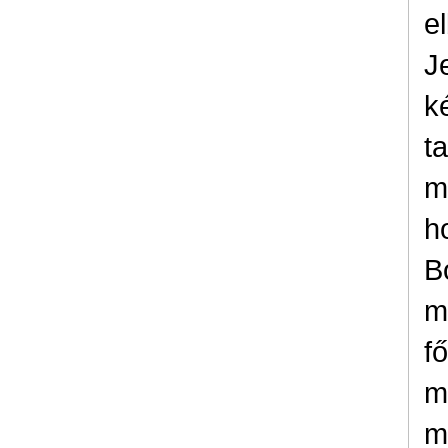
e
J
k
t
m
h
B
m
f
m
m