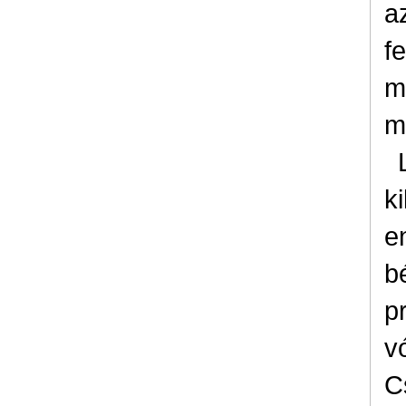
a
f
m
m
k
e
b
p
v
C