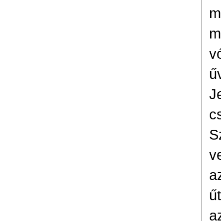
m
m
v
ű
J
c
S
v
a
ű
az