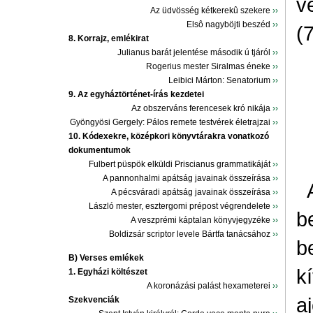
v
Az üdvösség kétkerekû szekere
››
Elsô nagyböjti beszéd
››
(
8. Korrajz, emlékirat
Julianus barát jelentése második ú tjáról
››
Rogerius mester Siralmas éneke
››
Leibici Márton: Senatorium
››
9. Az egyháztörténet-írás kezdetei
Az obszerváns ferencesek kró nikája
››
Gyöngyösi Gergely: Pálos remete testvérek életrajzai
››
10. Kódexekre, középkori könyvtárakra vonatkozó
dokumentumok
Fulbert püspök elküldi Priscianus grammatikáját
››
A pannonhalmi apátság javainak összeírása
››
A pécsváradi apátság javainak összeírása
››
László mester, esztergomi prépost végrendelete
››
b
A veszprémi káptalan könyvjegyzéke
››
Boldizsár scriptor levele Bártfa tanácsához
››
b
B) Verses emlékek
k
1. Egyházi költészet
A koronázási palást hexameterei
››
a
Szekvenciák