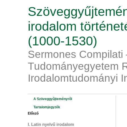
Szöveggyűjtemén
irodalom történe
(1000-1530)
Sermones Compilati 
Tudományegyetem R
Irodalomtudományi I
A Szöveggyûjteményrôl
Tartalomjegyzék
Előszó
I. Latin nyelvű irodalom