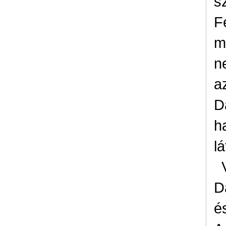
s
F
m
n
a
D
h
l
D
é