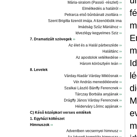
ű
Mária-siralom (Passió -részlet)
››
Elmélkedés a halálról
››
f
Petrarca elsô bûnbánati zsoltára
››
Szent Brigitta tizenöt imája. A tizenötödik ima
m
Imádság Szûz Máriához
››
Idvezlégy kegyelmes Sziz
››
E
7. Dramatizált szövegek
››
Az élet és a Halál párbeszéde
››
m
Haláltánc
››
Az apostolok vetélkedése
››
I
Három körösztyén leán
››
8. Levelek
l
Várday Aladár Várday Miklósnak
››
Vér András menedéklevele
››
d
Szalkai László Bánffy Ferencnek
››
Tárczay Borbála anyjának
››
M
Drágffy János Várday Ferencnek
››
Héderváry Lôrinc apjának
››
e
C) Késô középkori verses emlékek
1. Egyházi költészet
m
Himnuszok
››
Adventben vecsernyei himnusz
››