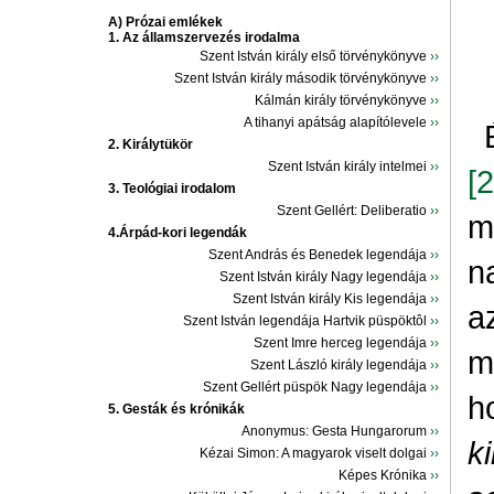
A) Prózai emlékek
1. Az államszervezés irodalma
Szent István király első törvénykönyve
››
Szent István király második törvénykönyve
››
Kálmán király törvénykönyve
››
A tihanyi apátság alapítólevele
››
2. Királytükör
Szent István király intelmei
››
[
3. Teológiai irodalom
Szent Gellért: Deliberatio
››
m
4.Árpád-kori legendák
Szent András és Benedek legendája
››
n
Szent István király Nagy legendája
››
Szent István király Kis legendája
››
a
Szent István legendája Hartvik püspöktôl
››
Szent Imre herceg legendája
››
m
Szent László király legendája
››
Szent Gellért püspök Nagy legendája
››
h
5. Gesták és krónikák
Anonymus: Gesta Hungarorum
››
k
Kézai Simon: A magyarok viselt dolgai
››
Képes Krónika
››