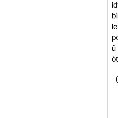
i
b
l
p
ű
ó