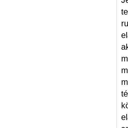
t
r
e
a
m
m
m
t
k
e