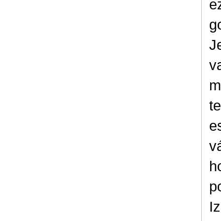
e
g
J
v
m
t
e
v
h
p
I