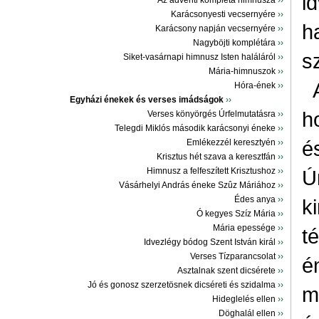
i
Az ádventi kompléta himnusza
››
Karácsonyesti vecsernyére
››
h
Karácsony napján vecsernyére
››
Nagyböjti komplétára
››
s
Siket-vasárnapi himnusz Isten haláláról
››
Mária-himnuszok
››
Hóra-ének
››
Egyházi énekek és verses imádságok
››
h
Verses könyörgés Úrfelmutatásra
››
Telegdi Miklós második karácsonyi éneke
››
é
Emlékezzél keresztyén
››
Krisztus hét szava a keresztfán
››
Himnusz a felfeszített Krisztushoz
››
Ú
Vásárhelyi András éneke Szûz Máriához
››
Édes anya
››
k
Ó kegyes Szíz Mária
››
Mária epessége
››
t
Idvezlégy bódog Szent István királ
››
Verses Tízparancsolat
››
é
Asztalnak szent dicsérete
››
Jó és gonosz szerzetösnek dicséreti és szidalma
››
m
Hideglelés ellen
››
Döghalál ellen
››