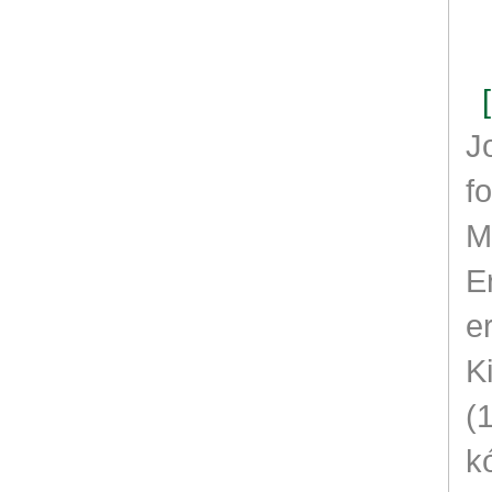
J
f
M
E
e
K
(
k