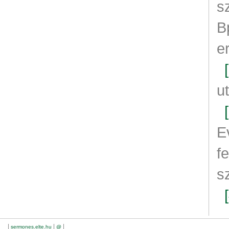
s
B
e
u
E
fe
s
|
|
|
sermones.elte.hu
@