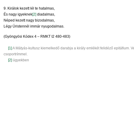
9. Királok kezett lél te hatalmas,
És nagy igyeknek
[2]
diadalmas,
Néped kezett nagy bizodalmas,
Légy Úristennél immár nyugodalmas.
(Gyöngyösi Kódex 4 – RMKT I2 480-483)
[1]
A Mátyás-kultusz kiemelkedő darabja a király emlékét felidéző epitáfium. V
csoportrímmel.
[2]
ügyekben