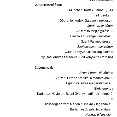
2. Bibliafordítások
Müncheni Kódex. János 1,1-14
91. zsoltár
››
Döbrentei-kódex. Salamon íneklése
››
Jordánszky-kódex
→A fordító megjegyzései
››
→Elôszó az Evangéliumokhoz
››
→Szent Pál megtérése
››
Székelyudvarhelyi Kódex
→Judit könyve. Utolsó kapitulum
››
→Nyújtódi András záradéka Judit könyvének ford.hoz
››
3. Legendák
Szent Ferenc életébôl
››
→ Szent Ferenc prédikál a madaraknak
››
→ A gubbiói farkas megszelídítése
››
Elek-legenda
Karthauzi Névtelen: Szent Gyergy mártírnak innepérôl
››
Dicsôséges Szent Márton pispeknek legendája
››
Barlám és Jozafát legendája
››
Karthauzi Névtelen: