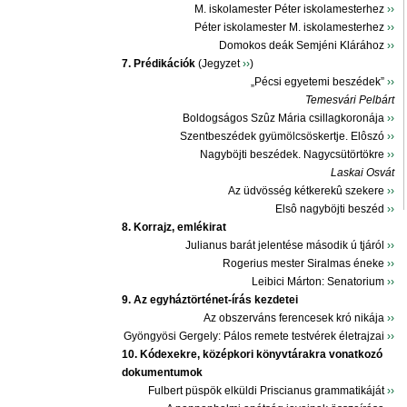
M. iskolamester Péter iskolamesterhez
››
Péter iskolamester M. iskolamesterhez
››
Domokos deák Semjéni Klárához
››
7. Prédikációk
(Jegyzet
››
)
„Pécsi egyetemi beszédek”
››
Temesvári Pelbárt
Boldogságos Szûz Mária csillagkoronája
››
Szentbeszédek gyümölcsöskertje. Elôszó
››
Nagyböjti beszédek. Nagycsütörtökre
››
Laskai Osvát
Az üdvösség kétkerekû szekere
››
Elsô nagyböjti beszéd
››
8. Korrajz, emlékirat
Julianus barát jelentése második ú tjáról
››
Rogerius mester Siralmas éneke
››
Leibici Márton: Senatorium
››
9. Az egyháztörténet-írás kezdetei
Az obszerváns ferencesek kró nikája
››
Gyöngyösi Gergely: Pálos remete testvérek életrajzai
››
10. Kódexekre, középkori könyvtárakra vonatkozó
dokumentumok
Fulbert püspök elküldi Priscianus grammatikáját
››