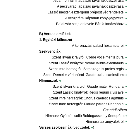
A pannonhalmi apátság javainak összeírása
››
A pécsváradi apátság javainak összeírása
››
László mester, esztergomi prépost végrendelete
››
A veszprémi káptalan könyvjegyzéke
››
Boldizsár scriptor levele Bártfa tanácsához
››
B) Verses emlékek
1. Egyházi költészet
A koronázási palást hexameterei
››
Szekvenciák
Szent István királyról: Corde voce mente pura
››
Szent László királyról: Novae laudis extollamus
››
Szent Imre hercegrôl: Stirps regalis proles regis
››
Szent Demeter vértanúról: Gaude turba caelestium
››
Himnuszok
››
Szent István királyról: Gaude mater Hungaria
››
Szent László királyról: Regis regum civis ave
››
Szent Imre hercegrôl: Chorus caelestis agminis
››
Szent Imre hercegrôl: Plaude parens Pannonia
››
Csanádi Albert
Himnusz Gyümölcsoltó Boldogasszony ünnepére
››
Himnusz az angyalokról
››
Verses zsolozsmák
(Jegyzetek
››
)