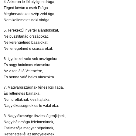
4. Akkoron te lél oly igen drága,
Téged kéván a cseh Prága
Meghervadozott szép zeld ága,
Nem kellemetes neki virága.
5. Terekektűl nyertél ajándokokat,
Ne pusztítanád országokat,
Ne kerengetnéd basájokat,
Ne fenegetnéd ű császárokat.
6. Igyekezel vala sok országokra,
És nagy hatalmas városokra,
Az vizen álló Velencére,
És benne való belcs olaszokra.
7. Magyarországnak fénes [csil]laga,
És rettenetes bajnaka,
Numuroltaknak kies hajlaka,
Nagy ékességnek es te valál oka.
8. Nagy ékessége tisztességen[k]nek,
Nagy bátorsága félelmenknek,
Ótalmazója magyar népeknek,
Rettenetes lél az lengyeleknek.