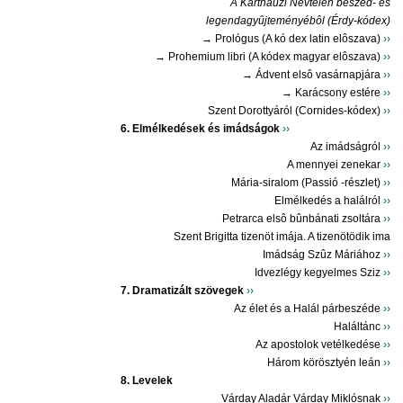
A Karthauzi Névtelen beszéd- és
legendagyûjteményébôl (Érdy-kódex)
→ Prológus (A kó dex latin elôszava)
››
→ Prohemium libri (A kódex magyar elôszava)
››
→ Ádvent elsô vasárnapjára
››
→ Karácsony estére
››
Szent Dorottyáról (Cornides-kódex)
››
6. Elmélkedések és imádságok
››
Az imádságról
››
A mennyei zenekar
››
Mária-siralom (Passió -részlet)
››
Elmélkedés a halálról
››
Petrarca elsô bûnbánati zsoltára
››
Szent Brigitta tizenöt imája. A tizenötödik ima
Imádság Szûz Máriához
››
Idvezlégy kegyelmes Sziz
››
7. Dramatizált szövegek
››
Az élet és a Halál párbeszéde
››
Haláltánc
››
Az apostolok vetélkedése
››
Három körösztyén leán
››
8. Levelek
Várday Aladár Várday Miklósnak
››