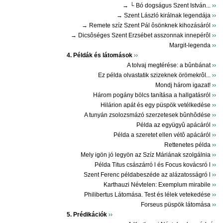
→ └ Bó dogságus Szent István...
››
→ Szent László királnak legendája
››
→ Remete szíz Szent Pál ôsönknek kihozásáról
››
→ Dicsôséges Szent Erzsébet asszonnak innepérôl
››
Margit-legenda
››
4. Példák és látomások
››
A tolvaj megtérése: a bûnbánat
››
Ez példa olvastatik szizeknek örömekrôl...
››
Mondj három igazat!
››
Három pogány bölcs tanítása a hallgatásról
››
Hilárion apát és egy püspök vetélkedése
››
A tunyán zsolozsmázó szerzetesek bûnhôdése
››
Példa az együgyû apácáról
››
Példa a szeretet ellen vétô apácáról
››
Rettenetes példa
››
Mely igön jó legyön az Szíz Máriának szolgálnia
››
Példa Titus császárró l és Focus kovácsró l
››
Szent Ferenc példabeszéde az alázatosságró l
››
Karthauzi Névtelen: Exemplum mirabile
››
Philibertus Látomása. Test és lélek vetekedése
››
Forseus püspök látomása
››
5. Prédikációk
››