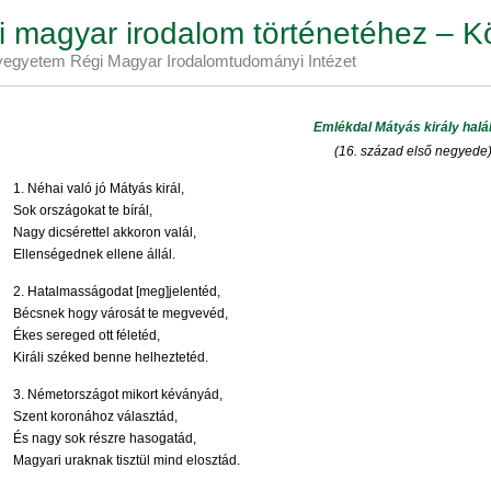
 magyar irodalom történetéhez – K
egyetem Régi Magyar Irodalomtudományi Intézet
Emlékdal Mátyás király halá
(16. század első negyede
1. Néhai való jó Mátyás királ,
Sok országokat te bírál,
Nagy dicsérettel akkoron valál,
Ellenségednek ellene állál.
2. Hatalmasságodat [meg]jelentéd,
Bécsnek hogy városát te megvevéd,
Ékes sereged ott féletéd,
Királi széked benne helheztetéd.
3. Németországot mikort kéványád,
Szent koronához választád,
És nagy sok részre hasogatád,
Magyari uraknak tisztül mind elosztád.