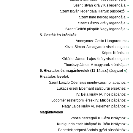
Szent István király Kis legendája
››
Szent István legendája Hartvik püspöktôl
››
Szent Imre herceg legendája
››
Szent László király legendája
››
Szent Gellért püspök Nagy legendája
››
5. Gesták és krónikák
Anonymus: Gesta Hungarorum
››
Kézai Simon: A magyarok viselt dolgai
››
Képes Krónika
››
Küküllei János: Lajos király viselt dolgai
››
Thuróczy János: A magyarok krónikája
››
6. Hivatalos és magánlevelek (11-14. sz.)
(Jegyzet
››
)
Hivatalos levelek
Szent László Oderisius monte-cassinói apáthoz
››
Lukács érsek Eberhard salzburgi érsekhez
››
IV. Béla király IV. Ince pápához
››
Lodomér esztergomi érsek IV. Miklós pápához
››
Nagy Lajos király VI. Kelemen pápához
››
Magánlevelek
Zsófia hercegnô II. Géza királyhoz
››
Kunigunda cseh királyné IV. Béla királyhoz
››
Benedek prépost András gyôri püspökhöz
››