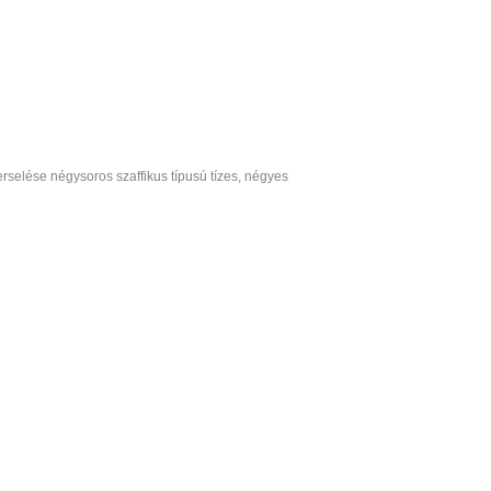
erselése négysoros szaffikus típusú tízes, négyes