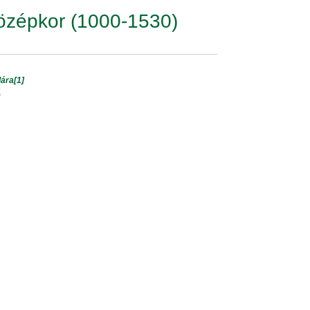
özépkor (1000-1530)
lára
[1]
)