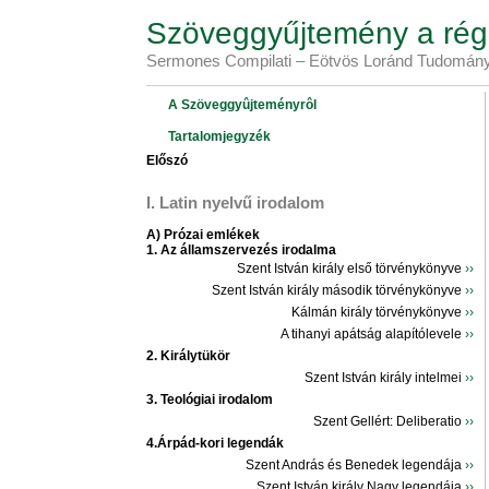
Szöveggyűjtemény a régi
Sermones Compilati – Eötvös Loránd Tudomány
A Szöveggyûjteményrôl
Tartalomjegyzék
Előszó
I. Latin nyelvű irodalom
A) Prózai emlékek
1. Az államszervezés irodalma
Szent István király első törvénykönyve
››
Szent István király második törvénykönyve
››
Kálmán király törvénykönyve
››
A tihanyi apátság alapítólevele
››
2. Királytükör
Szent István király intelmei
››
3. Teológiai irodalom
Szent Gellért: Deliberatio
››
4.Árpád-kori legendák
Szent András és Benedek legendája
››
Szent István király Nagy legendája
››