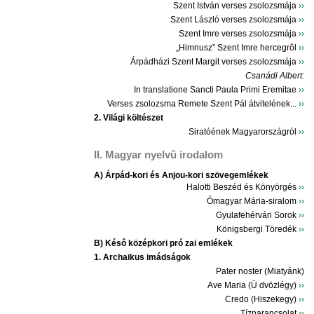
Szent István verses zsolozsmája
››
Szent László verses zsolozsmája
››
Szent Imre verses zsolozsmája
››
„Himnusz” Szent Imre hercegrôl
››
Árpádházi Szent Margit verses zsolozsmája
››
Csanádi Albert:
In translatione Sancti Paula Primi Eremitae
››
Verses zsolozsma Remete Szent Pál átvitelének...
››
2. Világi költészet
Siratóének Magyarországról
››
II. Magyar nyelvû irodalom
A) Árpád-kori és Anjou-kori szövegemlékek
Halotti Beszéd és Könyörgés
››
Ómagyar Mária-siralom
››
Gyulafehérvári Sorok
››
Königsbergi Töredék
››
B) Késô középkori pró zai emlékek
1. Archaikus imádságok
Pater noster (Miatyánk)
Ave Maria (Ü dvözlégy)
››
Credo (Hiszekegy)
››
Tízparancsolat
››