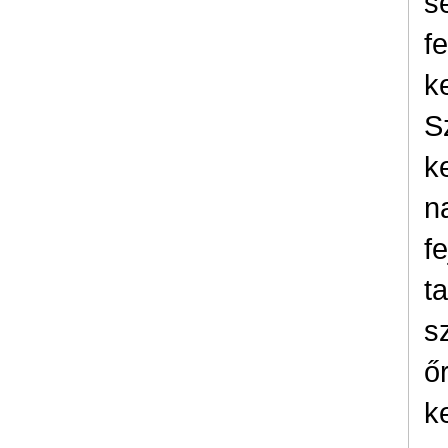
s
f
k
S
k
n
f
t
s
ő
k