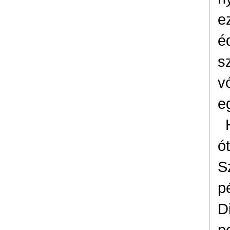
e
é
s
v
e
ó
S
p
D
p