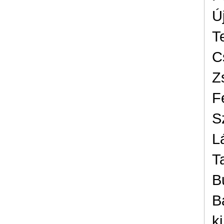
Ú
T
C
Z
F
S
L
T
B
B
k