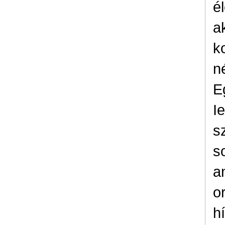
é
a
k
n
E
I
s
s
a
o
h