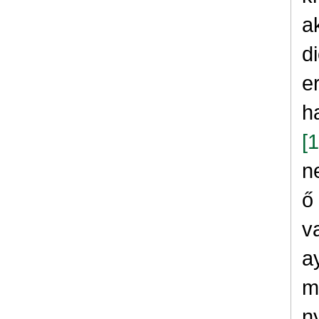
a
d
e
h
[
n
ő
v
a
m
n