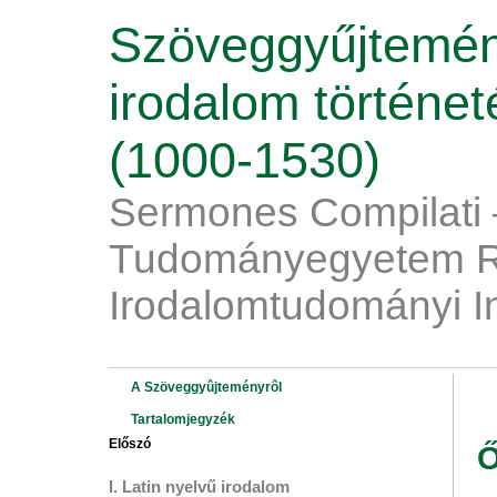
Szöveggyűjtemén
irodalom történe
(1000-1530)
Sermones Compilati 
Tudományegyetem R
Irodalomtudományi I
A Szöveggyûjteményrôl
Tartalomjegyzék
Előszó
I. Latin nyelvű irodalom