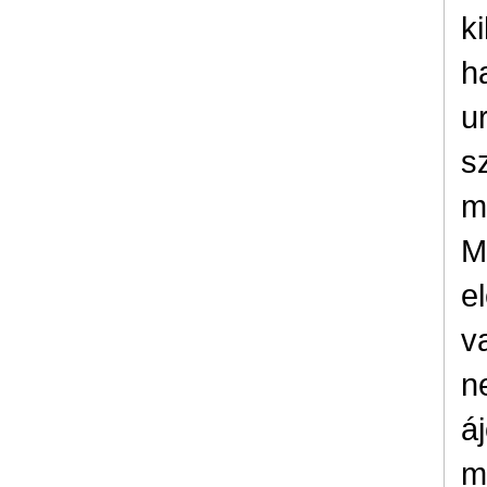
k
h
u
s
m
M
e
v
n
á
m