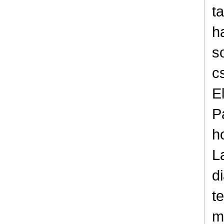
t
h
s
c
E
P
h
L
d
t
m