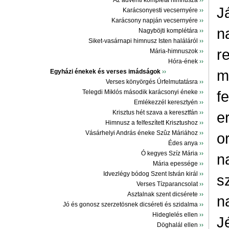
Az ádventi kompléta himnusza
››
J
Karácsonyesti vecsernyére
››
Karácsony napján vecsernyére
››
n
Nagyböjti komplétára
››
Siket-vasárnapi himnusz Isten haláláról
››
r
Mária-himnuszok
››
Hóra-ének
››
m
Egyházi énekek és verses imádságok
››
Verses könyörgés Úrfelmutatásra
››
f
Telegdi Miklós második karácsonyi éneke
››
Emlékezzél keresztyén
››
Krisztus hét szava a keresztfán
››
e
Himnusz a felfeszített Krisztushoz
››
Vásárhelyi András éneke Szûz Máriához
››
o
Édes anya
››
Ó kegyes Szíz Mária
››
n
Mária epessége
››
Idvezlégy bódog Szent István királ
››
s
Verses Tízparancsolat
››
Asztalnak szent dicsérete
››
n
Jó és gonosz szerzetösnek dicséreti és szidalma
››
Hideglelés ellen
››
J
Döghalál ellen
››