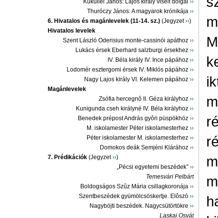
s
Küküllei János: Lajos király viselt dolgai
››
Thuróczy János: A magyarok krónikája
››
m
6. Hivatalos és magánlevelek (11-14. sz.)
(Jegyzet
››
)
Hivatalos levelek
M
Szent László Oderisius monte-cassinói apáthoz
››
Lukács érsek Eberhard salzburgi érsekhez
››
k
IV. Béla király IV. Ince pápához
››
Lodomér esztergomi érsek IV. Miklós pápához
››
i
Nagy Lajos király VI. Kelemen pápához
››
Magánlevelek
m
Zsófia hercegnô II. Géza királyhoz
››
Kunigunda cseh királyné IV. Béla királyhoz
››
r
Benedek prépost András gyôri püspökhöz
››
M. iskolamester Péter iskolamesterhez
››
r
Péter iskolamester M. iskolamesterhez
››
Domokos deák Semjéni Klárához
››
m
7. Prédikációk
(Jegyzet
››
)
„Pécsi egyetemi beszédek”
››
Temesvári Pelbárt
m
Boldogságos Szûz Mária csillagkoronája
››
Szentbeszédek gyümölcsöskertje. Elôszó
››
h
Nagyböjti beszédek. Nagycsütörtökre
››
Laskai Osvát