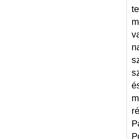
t
m
v
n
s
s
é
m
r
P
P