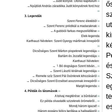
→Judit könyve. Utolsó kapitulum
››
ő
→Nyújtódi András záradéka Judit könyvének ford.hoz
››
s
3. Legendák
Szent Ferenc életébôl
››
u
→ Szent Ferenc prédikál a madaraknak
››
→ A gubbiói farkas megszelídítése
››
k
Elek-legenda
Karthauzi Névtelen: Szent Gyergy mártírnak innepérôl
k
››
Dicsôséges Szent Márton pispeknek legendája
››
P
Barlám és Jozafát legendája
››
Karthauzi Névtelen:
é
→ └ Bó dogságus Szent István...
››
→ Szent László királnak legendája
››
S
→ Remete szíz Szent Pál ôsönknek kihozásáról
››
→ Dicsôséges Szent Erzsébet asszonnak innepérôl
››
e
Margit-legenda
››
4. Példák és látomások
››
t
A tolvaj megtérése: a bûnbánat
››
Ez példa olvastatik szizeknek örömekrôl...
››
e
Mondj három igazat!
››
Három pogány bölcs tanítása a hallgatásról
››