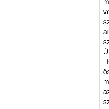
m
v
s
a
s
Ú
ő
m
a
s