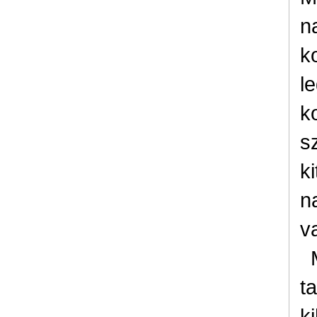
n
k
l
k
s
k
n
v
t
k