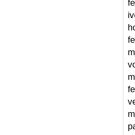
f
iv
h
f
m
v
m
f
v
m
p