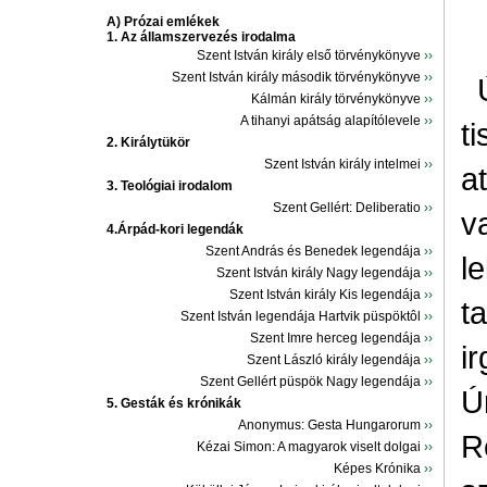
A) Prózai emlékek
1. Az államszervezés irodalma
Szent István király első törvénykönyve
››
Szent István király második törvénykönyve
››
Kálmán király törvénykönyve
››
A tihanyi apátság alapítólevele
››
t
2. Királytükör
Szent István király intelmei
››
a
3. Teológiai irodalom
Szent Gellért: Deliberatio
››
v
4.Árpád-kori legendák
Szent András és Benedek legendája
››
le
Szent István király Nagy legendája
››
Szent István király Kis legendája
››
t
Szent István legendája Hartvik püspöktôl
››
Szent Imre herceg legendája
››
i
Szent László király legendája
››
Szent Gellért püspök Nagy legendája
››
Ú
5. Gesták és krónikák
Anonymus: Gesta Hungarorum
››
R
Kézai Simon: A magyarok viselt dolgai
››
Képes Krónika
››