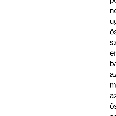
n
u
ő
s
e
b
a
m
a
ő