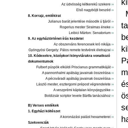
k
Az üdvösség kétkerekû szekere
››
Elsô nagyböjti beszéd
››
8. Korrajz, emlékirat
Julianus barát jelentése második ú tjáról
››
t
Rogerius mester Siralmas éneke
››
Leibici Márton: Senatorium
››
b
9. Az egyháztörténet-írás kezdetei
Az obszerváns ferencesek kró nikája
››
k
Gyöngyösi Gergely: Pálos remete testvérek életrajzai
››
10. Kódexekre, középkori könyvtárakra vonatkozó
P
dokumentumok
Fulbert püspök elküldi Priscianus grammatikáját
››
m
A pannonhalmi apátság javainak összeírása
››
A pécsváradi apátság javainak összeírása
››
é
László mester, esztergomi prépost végrendelete
››
A veszprémi káptalan könyvjegyzéke
››
ö
Boldizsár scriptor levele Bártfa tanácsához
››
s
B) Verses emlékek
1. Egyházi költészet
h
A koronázási palást hexameterei
››
Szekvenciák