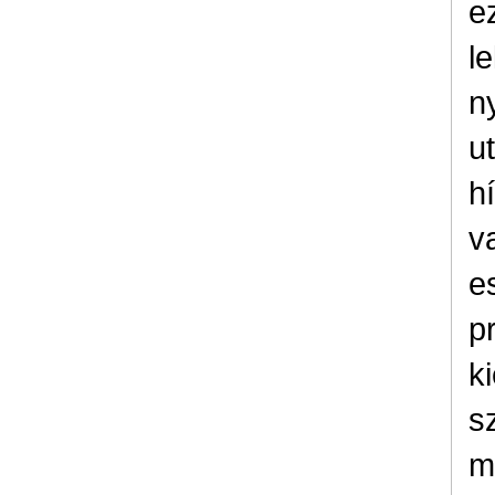
e
le
n
u
h
v
e
p
k
s
m