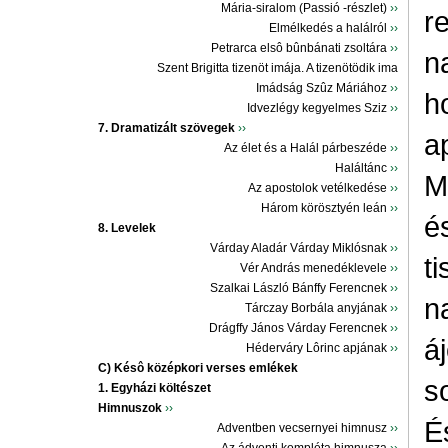
Mária-siralom (Passió -részlet)
››
r
Elmélkedés a halálról
››
Petrarca elsô bûnbánati zsoltára
››
n
Szent Brigitta tizenöt imája. A tizenötödik ima
Imádság Szûz Máriához
››
h
Idvezlégy kegyelmes Sziz
››
7. Dramatizált szövegek
››
a
Az élet és a Halál párbeszéde
››
Haláltánc
››
M
Az apostolok vetélkedése
››
Három körösztyén leán
››
é
8. Levelek
Várday Aladár Várday Miklósnak
››
t
Vér András menedéklevele
››
Szalkai László Bánffy Ferencnek
››
n
Tárczay Borbála anyjának
››
Drágffy János Várday Ferencnek
››
á
Héderváry Lôrinc apjának
››
C) Késô középkori verses emlékek
s
1. Egyházi költészet
Himnuszok
››
É
Adventben vecsernyei himnusz
››