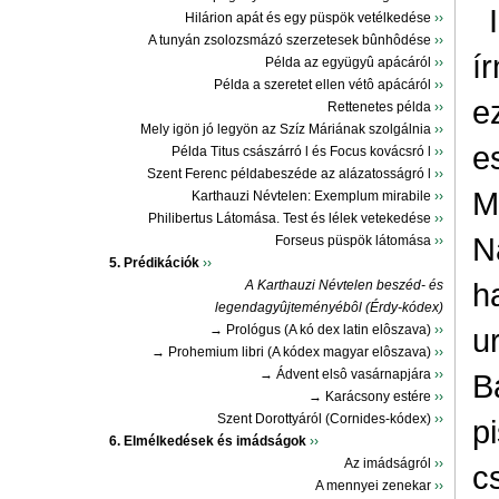
Hilárion apát és egy püspök vetélkedése
››
A tunyán zsolozsmázó szerzetesek bûnhôdése
››
í
Példa az együgyû apácáról
››
Példa a szeretet ellen vétô apácáról
››
e
Rettenetes példa
››
Mely igön jó legyön az Szíz Máriának szolgálnia
››
e
Példa Titus császárró l és Focus kovácsró l
››
Szent Ferenc példabeszéde az alázatosságró l
››
M
Karthauzi Névtelen: Exemplum mirabile
››
Philibertus Látomása. Test és lélek vetekedése
››
N
Forseus püspök látomása
››
5. Prédikációk
››
h
A Karthauzi Névtelen beszéd- és
legendagyûjteményébôl (Érdy-kódex)
→ Prológus (A kó dex latin elôszava)
››
u
→ Prohemium libri (A kódex magyar elôszava)
››
→ Ádvent elsô vasárnapjára
››
B
→ Karácsony estére
››
Szent Dorottyáról (Cornides-kódex)
››
p
6. Elmélkedések és imádságok
››
Az imádságról
››
c
A mennyei zenekar
››