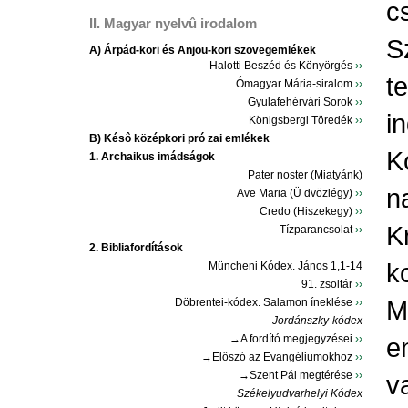
c
II. Magyar nyelvû irodalom
S
A) Árpád-kori és Anjou-kori szövegemlékek
Halotti Beszéd és Könyörgés
››
t
Ómagyar Mária-siralom
››
Gyulafehérvári Sorok
››
i
Königsbergi Töredék
››
B) Késô középkori pró zai emlékek
K
1. Archaikus imádságok
Pater noster (Miatyánk)
n
Ave Maria (Ü dvözlégy)
››
Credo (Hiszekegy)
››
K
Tízparancsolat
››
2. Bibliafordítások
k
Müncheni Kódex. János 1,1-14
91. zsoltár
››
M
Döbrentei-kódex. Salamon íneklése
››
Jordánszky-kódex
→A fordító megjegyzései
››
e
→Elôszó az Evangéliumokhoz
››
→Szent Pál megtérése
››
v
Székelyudvarhelyi Kódex