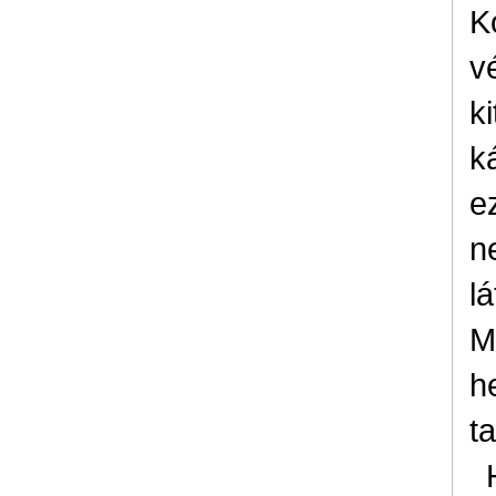
K
v
k
k
e
n
l
M
h
ta