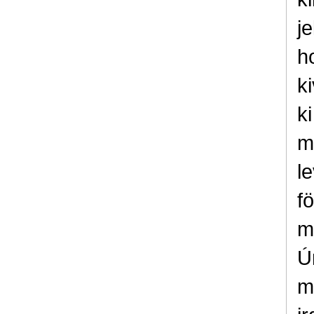
je
h
k
k
m
l
f
m
Ú
m