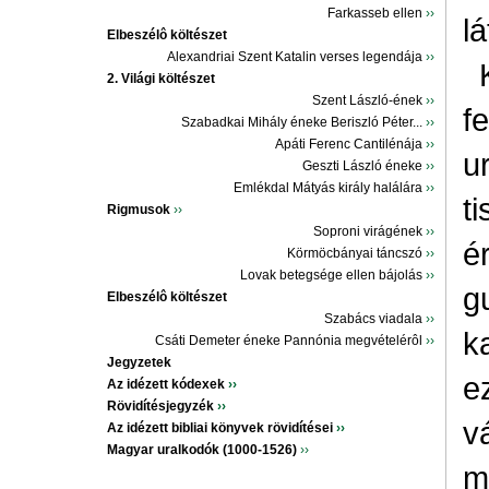
Farkasseb ellen
››
l
Elbeszélô költészet
Alexandriai Szent Katalin verses legendája
››
2. Világi költészet
Szent László-ének
››
f
Szabadkai Mihály éneke Beriszló Péter...
››
Apáti Ferenc Cantilénája
››
u
Geszti László éneke
››
Emlékdal Mátyás király halálára
››
t
Rigmusok
››
Soproni virágének
››
é
Körmöcbányai táncszó
››
Lovak betegsége ellen bájolás
››
g
Elbeszélô költészet
Szabács viadala
››
k
Csáti Demeter éneke Pannónia megvételérôl
››
Jegyzetek
e
Az idézett kódexek
››
Rövidítésjegyzék
››
vá
Az idézett bibliai könyvek rövidítései
››
Magyar uralkodók (1000-1526)
››
m