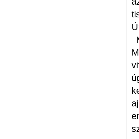
a
t
Ú
M
v
ú
k
a
e
s