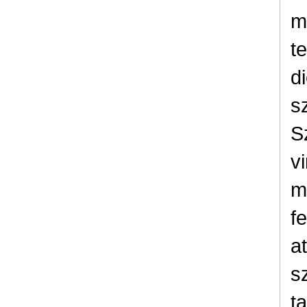
m
t
d
s
S
v
m
fe
a
s
t