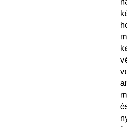
n
k
h
m
k
v
v
a
m
é
n