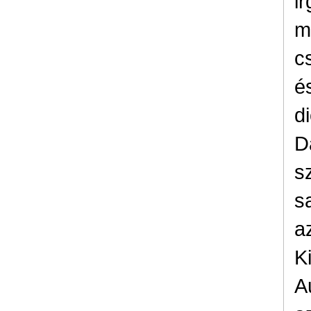
i
m
c
é
di
D
s
s
a
K
A