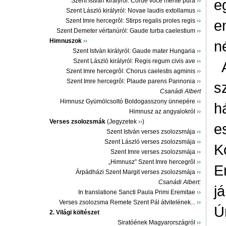
e
Szent István királyról: Corde voce mente pura
››
Szent László királyról: Novae laudis extollamus
››
Szent Imre hercegrôl: Stirps regalis proles regis
››
e
Szent Demeter vértanúról: Gaude turba caelestium
››
Himnuszok
››
né
Szent István királyról: Gaude mater Hungaria
››
Szent László királyról: Regis regum civis ave
››
Szent Imre hercegrôl: Chorus caelestis agminis
››
Szent Imre hercegrôl: Plaude parens Pannonia
››
s
Csanádi Albert
Himnusz Gyümölcsoltó Boldogasszony ünnepére
››
h
Himnusz az angyalokról
››
Verses zsolozsmák
(Jegyzetek
››
)
e
Szent István verses zsolozsmája
››
Szent László verses zsolozsmája
››
K
Szent Imre verses zsolozsmája
››
„Himnusz” Szent Imre hercegrôl
››
E
Árpádházi Szent Margit verses zsolozsmája
››
Csanádi Albert:
j
In translatione Sancti Paula Primi Eremitae
››
Verses zsolozsma Remete Szent Pál átvitelének...
››
Ú
2. Világi költészet
Siratóének Magyarországról
››