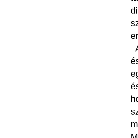
d
s
e
é
e
é
h
s
m
M