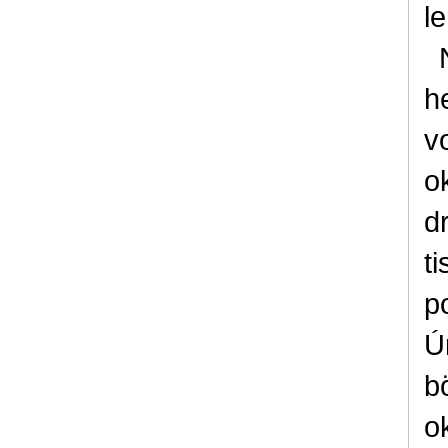
le
h
v
o
d
ti
p
Ú
b
o