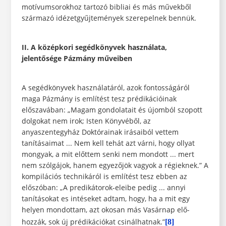
motívumsorokhoz tartozó bibliai és más művekből
származó idézetgyűjtemények szerepelnek bennük.
II. A középkori segédkönyvek használata,
jelentősége Pázmány műveiben
A segédkönyvek használatáról, azok fontosságáról
maga Pázmány is említést tesz prédikációinak
előszavában: „Magam gondolatait és újomból szopott
dolgokat nem irok; Isten Könyvéből, az
anyaszentegyház Doktórainak irásaiból vettem
tanításaimat ... Nem kell tehát azt várni, hogy ollyat
mongyak, a mit előttem senki nem mondott ... mert
nem szólgájok, hanem egyezőjök vagyok a régieknek.” A
kompilációs technikáról is említést tesz ebben az
előszóban: „A predikátorok-eleibe pedig ... annyi
tanításokat es intéseket adtam, hogy, ha a mit egy
helyen mondottam, azt okosan más Vasárnap elő-
hozzák, sok új prédikációkat csinálhatnak.”
[8]