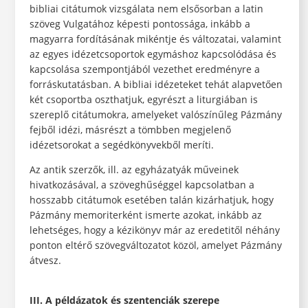
bibliai citátumok vizsgálata nem elsősorban a latin
szöveg Vulgatához képesti pontossága, inkább a
magyarra fordításának mikéntje és változatai, valamint
az egyes idézetcsoportok egymáshoz kapcsolódása és
kapcsolása szempontjából vezethet eredményre a
forráskutatásban. A bibliai idézeteket tehát alapvetően
két csoportba oszthatjuk, egyrészt a liturgiában is
szereplő citátumokra, amelyeket valószínűleg Pázmány
fejből idézi, másrészt a tömbben megjelenő
idézetsorokat a segédkönyvekből meríti.
Az antik szerzők, ill. az egyházatyák műveinek
hivatkozásával, a szöveghűséggel kapcsolatban a
hosszabb citátumok esetében talán kizárhatjuk, hogy
Pázmány memoriterként ismerte azokat, inkább az
lehetséges, hogy a kézikönyv már az eredetitől néhány
ponton eltérő szövegváltozatot közöl, amelyet Pázmány
átvesz.
III. A példázatok és szentenciák szerepe