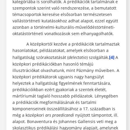
kategóriába is sorolhatók. A prédikációk tartalmának e
szempontok szerint való rendszerezése, a bemutatott
témacsoportok keresése elsősorban természetesen
vallástörténeti kutatásokhoz adhat alapot, ezzel együtt
azonban a történelmi-kulturális-művelődéstörténeti-
oktatástörténeti vonatkozások sem elhanyagolhatók.
A középkortól kezdve a prédikációk tartalmaztak
hasonlatokat, példázatokat, amelyek elsősorban a
hallgatóság szórakoztatását (
delectatio
) szolgálták.
A
[4]
középkori prédikációkban hasonló témájú
illusztrációkat olvashatunk, mint Pázmány műveiben. A
középkori prédikátorok ugyanis nagy hangsúlyt
helyeztek a hallgatóság figyelmének fenntartására,
prédikációikban ezért gyakoriak a szentek életét,
mártíriumát taglaló hosszabb példázatok. Lényegében
a prédikációk megformálásának és tartalmi
komponenseinek összeállításához a 17. században is
még a középkori
ars praedicandi
nyújtott támpontot, ill.
alapot. Bonaventura és Johannes Gallensis veti meg a
skolasztikus prédikálási hagyomány alapjait, amelynek