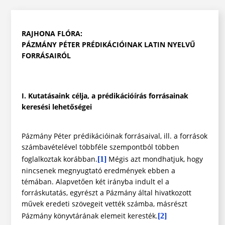
RAJHONA FLÓRA:
PÁZMÁNY PÉTER PRÉDIKÁCIÓINAK LATIN NYELVŰ
FORRÁSAIRÓL
I. Kutatásaink célja, a prédikációírás forrásainak
keresési lehetőségei
Pázmány Péter prédikációinak forrásaival, ill. a források
számbavételével többféle szempontból többen
foglalkoztak korábban.
Mégis azt mondhatjuk, hogy
[1]
nincsenek megnyugtató eredmények ebben a
témában. Alapvetően két irányba indult el a
forráskutatás, egyrészt a Pázmány által hivatkozott
művek eredeti szövegeit vették számba, másrészt
Pázmány könyvtárának elemeit keresték.
[2]