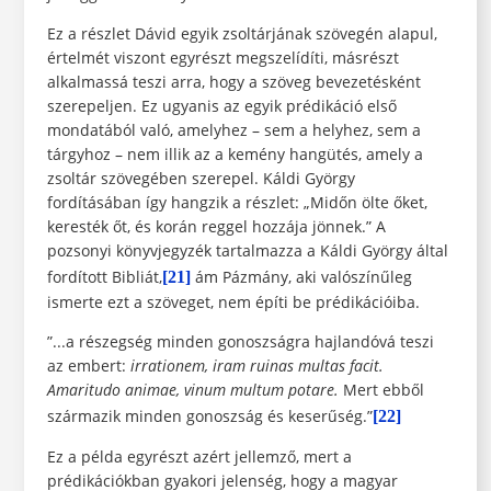
Ez a részlet Dávid egyik zsoltárjának szövegén alapul,
értelmét viszont egyrészt megszelídíti, másrészt
alkalmassá teszi arra, hogy a szöveg bevezetésként
szerepeljen. Ez ugyanis az egyik prédikáció első
mondatából való, amelyhez – sem a helyhez, sem a
tárgyhoz – nem illik az a kemény hangütés, amely a
zsoltár szövegében szerepel. Káldi György
fordításában így hangzik a részlet: „Midőn ölte őket,
keresték őt, és korán reggel hozzája jönnek.” A
pozsonyi könyvjegyzék tartalmazza a Káldi György által
fordított Bibliát,
ám Pázmány, aki valószínűleg
[21]
ismerte ezt a szöveget, nem építi be prédikációiba.
”...a részegség minden gonoszságra hajlandóvá teszi
az embert:
irrationem, iram ruinas multas facit.
Amaritudo animae, vinum multum potare.
Mert ebből
származik minden gonoszság és keserűség.”
[22]
Ez a példa egyrészt azért jellemző, mert a
prédikációkban gyakori jelenség, hogy a magyar