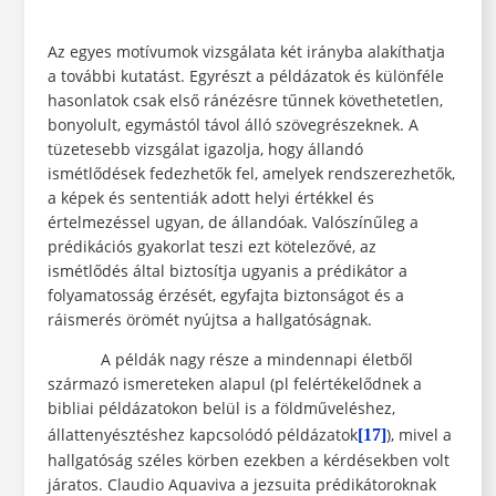
Az egyes motívumok vizsgálata két irányba alakíthatja
a további kutatást. Egyrészt a példázatok és különféle
hasonlatok csak első ránézésre tűnnek követhetetlen,
bonyolult, egymástól távol álló szövegrészeknek. A
tüzetesebb vizsgálat igazolja, hogy állandó
ismétlődések fedezhetők fel, amelyek rendszerezhetők,
a képek és sententiák adott helyi értékkel és
értelmezéssel ugyan, de állandóak. Valószínűleg a
prédikációs gyakorlat teszi ezt kötelezővé, az
ismétlődés által biztosítja ugyanis a prédikátor a
folyamatosság érzését, egyfajta biztonságot és a
ráismerés örömét nyújtsa a hallgatóságnak.
A példák nagy része a mindennapi életből
származó ismereteken alapul (pl felértékelődnek a
bibliai példázatokon belül is a földműveléshez,
állattenyésztéshez kapcsolódó példázatok
), mivel a
[17]
hallgatóság széles körben ezekben a kérdésekben volt
járatos. Claudio Aquaviva a jezsuita prédikátoroknak