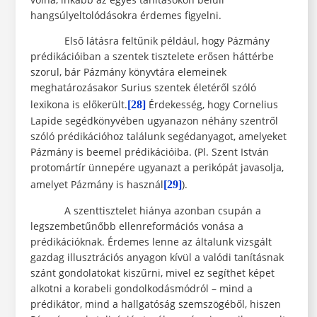
hangsúlyeltolódásokra érdemes figyelni.
Első látásra feltűnik például, hogy Pázmány
prédikációiban a szentek tisztelete erősen háttérbe
szorul, bár Pázmány könyvtára elemeinek
meghatározásakor Surius szentek életéről szóló
lexikona is előkerült.
Érdekesség, hogy Cornelius
[28]
Lapide segédkönyvében ugyanazon néhány szentről
szóló prédikációhoz találunk segédanyagot, amelyeket
Pázmány is beemel prédikációiba. (Pl. Szent István
protomártír ünnepére ugyanazt a perikópát javasolja,
amelyet Pázmány is használ
).
[29]
A szenttisztelet hiánya azonban csupán a
legszembetűnőbb ellenreformációs vonása a
prédikációknak. Érdemes lenne az általunk vizsgált
gazdag illusztrációs anyagon kívül a valódi tanításnak
szánt gondolatokat kiszűrni, mivel ez segíthet képet
alkotni a korabeli gondolkodásmódról – mind a
prédikátor, mind a hallgatóság szemszögéből, hiszen