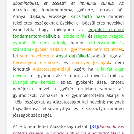
abominabiles, et scelesti, et immundi sumus;
Az
Alázatosság, fondamentoma, gyökere, forrása, sőt
Annya, dajkája, erőssége,
kincs-tartó háza
minden
tekélletes Jószágoknak. Ezekkel a´ böcsűlletes nevekkel
ismértetik; hogy, miképpen az
éppűlet el-omol
fondamentom-nélkül
; a´
zőldellő fák
és
szagos virágok,
gyümőlcsöt nem adnak
, hanem
el-hervadnak és
száradnak
gyökér-nélkül; a´ gyermekek nem születnek
,
fel
sem neveltetnek
Anyai dajkálkodás
-nélkül: úgy a´
Keresztyéni erkőlcsök
, és
mennyei Jószágok
, nem
lehetnek
Alázatosság-nélkül.
Azért, ha
a´ki fát akar
nevelni
, és gyümőlcsössé tenni, azt miveli a´mit az
Evangéliomi kertész
; az-az, gyökerét ássa, öntözi,
ganéjozza. mivel a gyökér erejében vannak a´
gyümőlcsök: Annak-is, a´ki gyümőlcsöztetni akarja a
´töb Jószágokat, az Alázatosságot kel nevelni; melynek
fogyatkozása, el-soványíttya és ki-száraztya minden
Jószágok szépségét.
A´ Hit, nem lehet Alázatosság-nélkül:
Quomodo vos
[31]
potestis credere, qui gloriam ab invicem accipitis?
Mert a