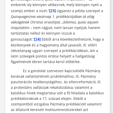
emberek oly könnyen vétkeznek, mely könnyen nyeli a
szomjú ember
a
vizet.”
Ugyanez a példa szerepel a
[23]
Quinquagesima vasárnap 1. prédikációjában
(
A világ
vakságának Christus orvoslója
): „
bibimus, quasi aquam
iniquitatem
– nem rágjuk, nem lassan nyeljük, hanem
tartóztatás nélkül és könnyen isszuk a
gonoszságot.”
Ebből arra következtethetünk, hogy a
[24]
kézikönyvek és a hagyomány által javasolt, ill. előírt
idézetanyag ugyan szerepel a prédikációkban, ám a
latin szövegek pontos értése helyett a hallgatóság
figyelmének ébren tartása kerül előtérbe.
Ez a gondolat szervesen kapcsolódik Pázmány
korának vallástörténeti problémáihoz, ill. Pázmány
pasztorációs tevékenységéhez. Az ellenreformáció, ill.
a protestáns vallásúak rekatolizálása, valamint a
katolikus hívek megtartása volt a fő feladata a katolikus
prédikátoroknak a 17. század elején. Ebből a
szempontból vizsgálva Pázmány prédikációit valamint
az általunk keresett motívumrendszereket azt