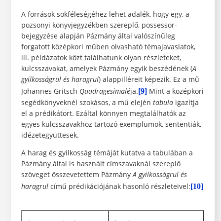
A források sokféleségéhez lehet adalék, hogy egy, a
pozsonyi könyvjegyzékben szereplő, possessor-
bejegyzése alapján Pázmány által valószínűleg
forgatott középkori műben olvasható témajavaslatok,
ill. példázatok közt találhatunk olyan részleteket,
kulcsszavakat, amelyek Pázmány egyik beszédének (
A
gyilkosságrul és haragrul
) alappilléreit képezik. Ez a mű
Johannes Gritsch
Quadragesimalé
ja.
Mint a középkori
[9]
segédkönyveknél szokásos, a mű elején
tabula
igazítja
el a prédikátort. Ezáltal könnyen megtalálhatók az
egyes kulcsszavakhoz tartozó exemplumok, sententiák,
idézetegyüttesek.
A harag és gyilkosság témáját kutatva a tabulában a
Pázmány által is használt címszavaknál szereplő
szöveget összevetettem Pázmány
A gyilkosságrul és
haragrul
című prédikációjának hasonló részleteivel:
[10]