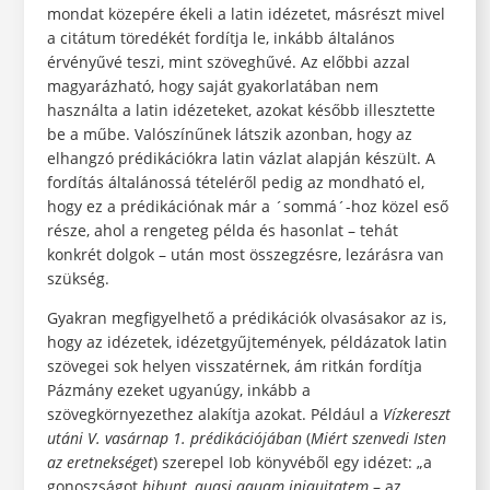
mondat közepére ékeli a latin idézetet, másrészt mivel
a citátum töredékét fordítja le, inkább általános
érvényűvé teszi, mint szöveghűvé. Az előbbi azzal
magyarázható, hogy saját gyakorlatában nem
használta a latin idézeteket, azokat később illesztette
be a műbe. Valószínűnek látszik azonban, hogy az
elhangzó prédikációkra latin vázlat alapján készült. A
fordítás általánossá tételéről pedig az mondható el,
hogy ez a prédikációnak már a ´sommá´-hoz közel eső
része, ahol a rengeteg példa és hasonlat – tehát
konkrét dolgok – után most összegzésre, lezárásra van
szükség.
Gyakran megfigyelhető a prédikációk olvasásakor az is,
hogy az idézetek, idézetgyűjtemények, példázatok latin
szövegei sok helyen visszatérnek, ám ritkán fordítja
Pázmány ezeket ugyanúgy, inkább a
szövegkörnyezethez alakítja azokat. Például a
Vízkereszt
utáni V. vasárnap 1. prédikációjában
(
Miért szenvedi Isten
az eretnekséget
) szerepel Iob könyvéből egy idézet: „a
gonoszságot
bibunt, quasi aquam
iniquitatem
– az