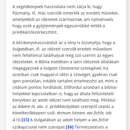
A segédkönyvek használata nem zárja ki, hogy
Pázmány, ill. más szerzők ismerték az eredeti műveket,
amelyekből az idézetek származnak, ám nyilvánvaló,
hogy ezek a gyűjtemények egyszerűbbé tették a
prédikációszerkesztést.
A kézikönyvhasználatot az a tény is bizonyítja, hogy a
Vulgatá
ban, ill. az idézett szerzők eredeti műveiben
nem feltétlenül találhatjuk meg szó szerint az egyes
idézeteket. A Biblia esetében a latin idézetek általában
megegyeznek a
Vulgata Clementina
szövegével, ha
azonban csak magyarul idézi a szöveget, gyakran csak
igen pontatlan, inkább tartalmi értelmezést ad, mint a
citátum pontos fordítását. Előfordul azonban a bibliai
helyekkel kapcsolatban is, hogy az általa feltüntetett
könyvben az adott idézet nem található meg. Például
az
Advent III. vas. 2. prédikációjában
szereplő utalás a
következőképpen szól:
domum luteam, vas fictile, Iob
4,10.
A Vulgatában az adott helyen a
vas fictile
[15]
szókapcsolat nem szerepel.
Természetesen a
[16]