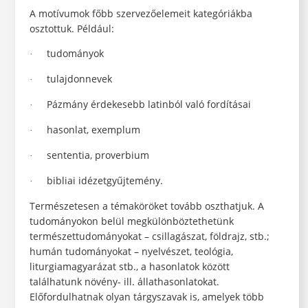
A motívumok főbb szervezőelemeit kategóriákba
osztottuk. Például:
tudományok
·
tulajdonnevek
·
Pázmány érdekesebb latinból való fordításai
·
hasonlat, exemplum
·
sententia, proverbium
·
bibliai idézetgyűjtemény.
·
Természetesen a témaköröket tovább oszthatjuk. A
tudományokon belül megkülönböztethetünk
természettudományokat – csillagászat, földrajz, stb.;
humán tudományokat – nyelvészet, teológia,
liturgiamagyarázat stb., a hasonlatok között
találhatunk növény- ill. állathasonlatokat.
Előfordulhatnak olyan tárgyszavak is, amelyek több