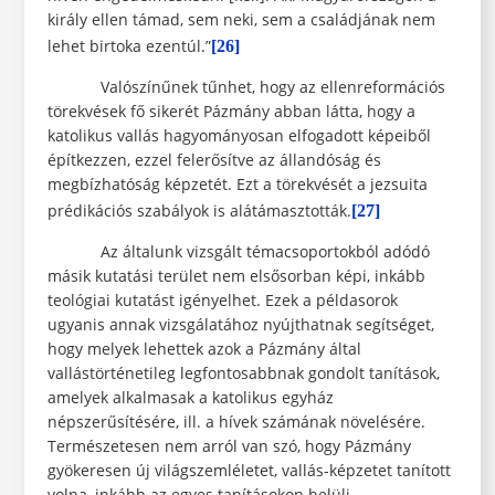
király ellen támad, sem neki, sem a családjának nem
lehet birtoka ezentúl.”
[26]
Valószínűnek tűnhet, hogy az ellenreformációs
törekvések fő sikerét Pázmány abban látta, hogy a
katolikus vallás hagyományosan elfogadott képeiből
építkezzen, ezzel felerősítve az állandóság és
megbízhatóság képzetét. Ezt a törekvését a jezsuita
prédikációs szabályok is alátámasztották.
[27]
Az általunk vizsgált témacsoportokból adódó
másik kutatási terület nem elsősorban képi, inkább
teológiai kutatást igényelhet. Ezek a példasorok
ugyanis annak vizsgálatához nyújthatnak segítséget,
hogy melyek lehettek azok a Pázmány által
vallástörténetileg legfontosabbnak gondolt tanítások,
amelyek alkalmasak a katolikus egyház
népszerűsítésére, ill. a hívek számának növelésére.
Természetesen nem arról van szó, hogy Pázmány
gyökeresen új világszemléletet, vallás-képzetet tanított
volna, inkább az egyes tanításokon belüli