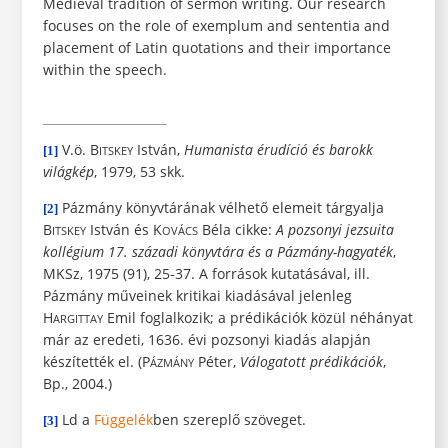
Medieval tradition of sermon writing. Our research
focuses on the role of exemplum and sententia and
placement of Latin quotations and their importance
within the speech.
V.ö. B
István,
Humanista érudíció és barokk
[1]
ITSKEY
világkép
, 1979, 53 skk.
Pázmány könyvtárának vélhető elemeit tárgyalja
[2]
B
István és K
Béla cikke:
A pozsonyi jezsuita
ITSKEY
OVÁCS
kollégium 17. századi könyvtára és a Pázmány-hagyaték
,
MKSz, 1975 (91), 25-37. A források kutatásával, ill.
Pázmány műveinek kritikai kiadásával jelenleg
H
Emil foglalkozik; a prédikációk közül néhányat
ARGITTAY
már az eredeti, 1636. évi pozsonyi kiadás alapján
készítették el. (P
Péter,
Válogatott prédikációk
,
ÁZMÁNY
Bp., 2004.)
Ld a
Függelék
ben szereplő szöveget.
[3]