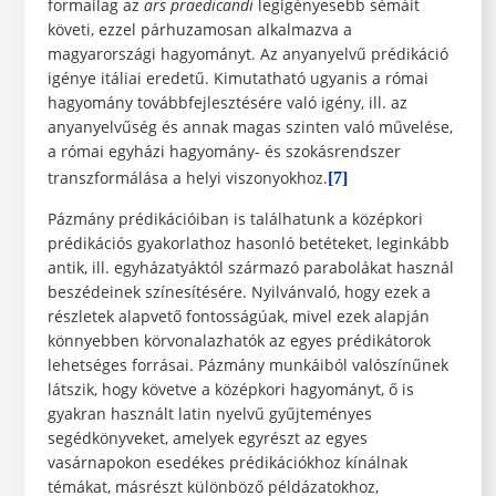
formailag az
ars praedicandi
legigényesebb sémáit
követi, ezzel párhuzamosan alkalmazva a
magyarországi hagyományt. Az anyanyelvű prédikáció
igénye itáliai eredetű. Kimutatható ugyanis a római
hagyomány továbbfejlesztésére való igény, ill. az
anyanyelvűség és annak magas szinten való művelése,
a római egyházi hagyomány- és szokásrendszer
transzformálása a helyi viszonyokhoz.
[7]
Pázmány prédikációiban is találhatunk a középkori
prédikációs gyakorlathoz hasonló betéteket, leginkább
antik, ill. egyházatyáktól származó parabolákat használ
beszédeinek színesítésére. Nyilvánvaló, hogy ezek a
részletek alapvető fontosságúak, mivel ezek alapján
könnyebben körvonalazhatók az egyes prédikátorok
lehetséges forrásai. Pázmány munkáiból valószínűnek
látszik, hogy követve a középkori hagyományt, ő is
gyakran használt latin nyelvű gyűjteményes
segédkönyveket, amelyek egyrészt az egyes
vasárnapokon esedékes prédikációkhoz kínálnak
témákat, másrészt különböző példázatokhoz,