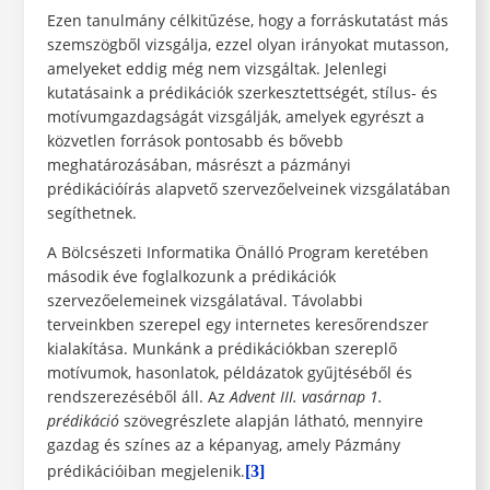
Ezen tanulmány célkitűzése, hogy a forráskutatást más
szemszögből vizsgálja, ezzel olyan irányokat mutasson,
amelyeket eddig még nem vizsgáltak. Jelenlegi
kutatásaink a prédikációk szerkesztettségét, stílus- és
motívumgazdagságát vizsgálják, amelyek egyrészt a
közvetlen források pontosabb és bővebb
meghatározásában, másrészt a pázmányi
prédikációírás alapvető szervezőelveinek vizsgálatában
segíthetnek.
A Bölcsészeti Informatika Önálló Program keretében
második éve foglalkozunk a prédikációk
szervezőelemeinek vizsgálatával. Távolabbi
terveinkben szerepel egy internetes keresőrendszer
kialakítása. Munkánk a prédikációkban szereplő
motívumok, hasonlatok, példázatok gyűjtéséből és
rendszerezéséből áll. Az
Advent III. vasárnap 1.
prédikáció
szövegrészlete alapján látható, mennyire
gazdag és színes az a képanyag, amely Pázmány
prédikációiban megjelenik.
[3]