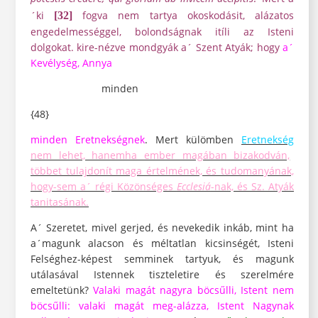
´ki
fogva nem tartya okoskodásit, alázatos
[32]
engedelmességgel, bolondságnak itíli az Isteni
dolgokat. kire-nézve mondgyák a´ Szent Atyák; hogy
a´
Kevélység, Annya
minden
{48}
minden Eretnekségnek
. Mert külömben
Eretnekség
nem lehet, hanemha ember magában bizakodván,
többet tulajdonít maga értelmének, és tudomanyának,
hogy-sem a´ régi Közönséges
Ecclesiá
-nak, és Sz. Atyák
tanitasának.
A´ Szeretet, mivel gerjed, és nevekedik inkáb, mint ha
a´magunk alacson és méltatlan kicsinségét, Isteni
Felséghez-képest semminek tartyuk, és magunk
utálasával Istennek tiszteletire és szerelmére
emeltetünk?
Valaki magát nagyra böcsűlli, Istent nem
böcsűlli:
valaki magát meg-alázza, Istent Nagynak