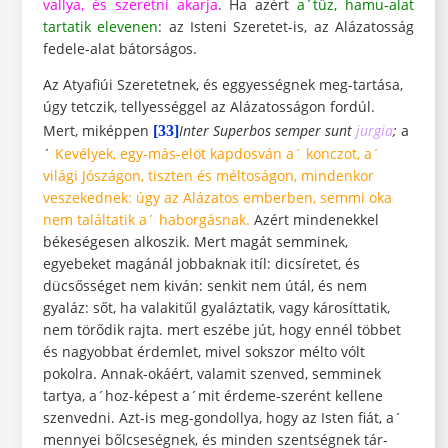
vallya, és szeretni akarja
. Ha azért
a´tűz, hamu-alat
tartatik elevenen
: az Isteni Szeretet-is, az Alázatosság
fedele-alat bátorságos.
Az Atyafiúi Szeretetnek, és eggyességnek meg-tartása,
úgy tetczik, tellyességgel az Alázatosságon fordúl.
Mert, miképpen
Inter Superbos semper sunt
jurgia
;
a
[33]
´
Kevélyek, egy-más-elöt kapdosván a´ konczot, a´
világi Jószágon, tiszten és méltoságon, mindenkor
veszekednek: úgy az Alázatos emberben, semmi oka
nem találtatik a´ haborgásnak.
Azért mindenekkel
békeségesen alkoszik. Mert magát semminek,
egyebeket magánál jobbaknak itíl: dicsíretet, és
dücsősséget nem kiván: senkit nem útál, és nem
gyaláz: sőt, ha valakitűl gyaláztatik, vagy károsíttatik,
nem törődik rajta. mert eszébe jút, hogy ennél többet
és nagyobbat érdemlet, mivel sokszor mélto vólt
pokolra. Annak-okáért, valamit szenved, semminek
tartya, a´hoz-képest a´mit érdeme-szerént kellene
szenvedni. Azt-is meg-gondollya, hogy az Isten fiát, a´
mennyei bőlcseségnek, és minden szentségnek tár-