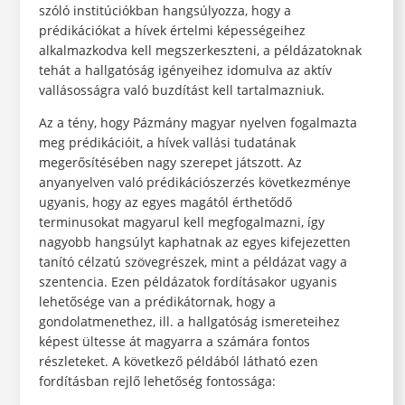
szóló institúciókban hangsúlyozza, hogy a
prédikációkat a hívek értelmi képességeihez
alkalmazkodva kell megszerkeszteni, a példázatoknak
tehát a hallgatóság igényeihez idomulva az aktív
vallásosságra való buzdítást kell tartalmazniuk.
Az a tény, hogy Pázmány magyar nyelven fogalmazta
meg prédikációit, a hívek vallási tudatának
megerősítésében nagy szerepet játszott. Az
anyanyelven való prédikációszerzés következménye
ugyanis, hogy az egyes magától érthetődő
terminusokat magyarul kell megfogalmazni, így
nagyobb hangsúlyt kaphatnak az egyes kifejezetten
tanító célzatú szövegrészek, mint a példázat vagy a
szentencia. Ezen példázatok fordításakor ugyanis
lehetősége van a prédikátornak, hogy a
gondolatmenethez, ill. a hallgatóság ismereteihez
képest ültesse át magyarra a számára fontos
részleteket. A következő példából látható ezen
fordításban rejlő lehetőség fontossága: