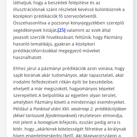
láthatjuk, hogy a beszédek felépítése és az
illusztrációsnak szánt részletek kevéssé különböznek a
középkori prédikációk fő szervezőelveitől.
Összehasonlítva a pozsonyi könyvjegyzékben szereplő
segédkönyvek listáját,
valamint az ezek által
[25]
javasolt szerzők hivatkozásait, feltűnik, hogy Pázmány
hasonló tematikájú, gyakran a középkori
prédikációforrásokkal megegyező műveket
használhatott.
Ehhez járul a pázmányi prédikációk azon vonása, hogy
saját korának akár tudományos, akár tapasztalati, akár
irodalmi felfedezéseit ritkán építi be beszédeibe,
ehelyett a már megszokott, hagyományos képeket
szerepelteti.A belpolitika az egyetlen olyan terület,
amelyben Pázmány követi a mindennapi eseményeket.
Például a
Pünkösd utáni XXII.
vasárnap 2. prédikációjában
(
Mivel tartozunk fejedelmünknek
) részletesen elmondja,
mit jelent a
homagium
kifejezés, ezután pedig arra is
kitér, hogy „akárkinek kötelességét félretéve a királynak
híven engedelmeskedni [kell]. Aki Magyarországon a