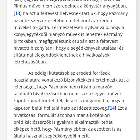
Plinius művei nem szerepelnek a könyvtár anyagában,
ha azt a feltevést helyesnek tartjuk, hogy Pázmány
[13]
az antik szerzők esetében feltétlenül az eredeti
műveket forgatta. Természetesen nyilvánvaló, hogy a
könyvjegyzékből hiányzó művek is lehettek Pázmány
birtokában, megfigyelésünk csupán azt a feltevést
hivatott bizonyítani, hogy a segédkönyvek utalásai és
citátumai elegendőek lehetnek a hivatkozások
létrehozásában.
Az eddigi kutatások az eredeti források
használatára vonatkozó bizonyítékként értelmezik azt a
jelenséget, hogy Pázmány nem ritkán a margón
található hivatkozásokban nemcsak az egyes művek
kaputszámát tünteti fel, de azt is megmondja, hogy a
kaputon belül hol található az idézett szöveg.
Ezt a
[14]
hivatkozási formulát azonban már a középkori
prédikációszerzők is gyakran alkalmazták, tehát
elképzelhető, hogy Pázmány ebben az esetben is az
általa használt segédkönyvből merít.