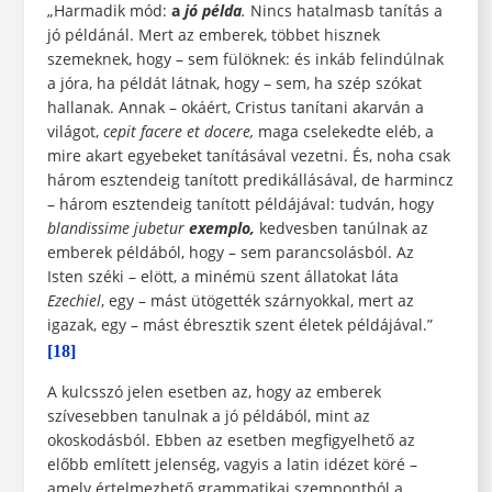
„Harmadik mód:
a
jó példa
.
Nincs hatalmasb tanítás a
jó példánál. Mert az emberek, többet hisznek
szemeknek, hogy – sem fülöknek: és inkáb felindúlnak
a jóra, ha példát látnak, hogy – sem, ha szép szókat
hallanak. Annak – okáért, Cristus tanítani akarván a
világot,
cepit facere et docere,
maga cselekedte eléb, a
mire akart egyebeket tanításával vezetni. És, noha csak
három esztendeig tanított predikállásával, de harmincz
– három esztendeig tanított példájával: tudván, hogy
blandissime jubetur
exemplo,
kedvesben tanúlnak az
emberek példából, hogy – sem parancsolásból. Az
Isten széki – elött, a minémü szent állatokat láta
Ezechiel
, egy – mást ütögették szárnyokkal, mert az
igazak, egy – mást ébresztik szent életek példájával.”
[18]
A kulcsszó jelen esetben az, hogy az emberek
szívesebben tanulnak a jó példából, mint az
okoskodásból. Ebben az esetben megfigyelhető az
előbb említett jelenség, vagyis a latin idézet köré –
amely értelmezhető grammatikai szempontból a