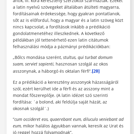
antik, ill. kora keresztény szerzőktől származtak. Ezeket
a latin nyelvű szövegeket általában átülteti magyarra,
fordításainak érdekessége, hogy gyakran pontatlanok,
sőt az is előfordul, hogy a magyar és a latin szöveg közt
nincs kapcsolat, a fordítások inkább a prédikáció
gondolatmenetéhez illeszkednek. A következő
példákban jól tettenérhető ezen latin citátumok
felhasználási módja a pázmányi prédikációkban:
„Bőlcs mondása szerént,
stultus, qui turbat domum
suam, serviet sapienti,
hasznosan szolgál az okos
asszonynak, a háborgó és oktalan férfi”.
[20]
Ez a prédikáció a keresztény asszonyok házasságáról
szól, ezért kerülhet ide a férfi és az asszony mint a
mondat főszereplője. (A latin idézet szó szerinti
fordítása: ´a bolond, aki feldúlja saját házát, az
okosnak szolgál´.)
”
cum occideret eos, quaerebant eum, diluculo veniebant ad
eum,
mikor halálos ágyukban vannak, keresik az Urat és
jó reggel hozzá folyamodnak”.