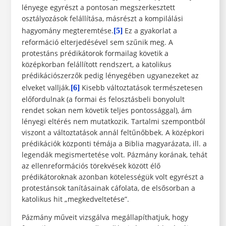
lényege egyrészt a pontosan megszerkesztett
osztályozások felállítása, másrészt a kompilálási
hagyomány megteremtése.
Ez a gyakorlat a
[5]
reformáció elterjedésével sem szűnik meg. A
protestáns prédikátorok formailag követik a
középkorban felállított rendszert, a katolikus
prédikációszerzők pedig lényegében ugyanezeket az
elveket vallják.
Kisebb változtatások természetesen
[6]
előfordulnak (a formai és felosztásbeli bonyolult
rendet sokan nem követik teljes pontossággal), ám
lényegi eltérés nem mutatkozik. Tartalmi szempontból
viszont a változtatások annál feltűnőbbek. A középkori
prédikációk központi témája a Biblia magyarázata, ill. a
legendák megismertetése volt. Pázmány korának, tehát
az ellenreformációs törekvések között élő
prédikátoroknak azonban kötelességük volt egyrészt a
protestánsok tanításainak cáfolata, de elsősorban a
katolikus hit „megkedveltetése”.
Pázmány műveit vizsgálva megállapíthatjuk, hogy