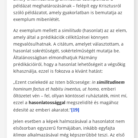
példázat meghatározásának – felépít egy Krisztusról
szóló példázatot, amely gyakorlatban is bemutatja az
exemplum mibenlétét.
Az exemplum mellett a
similitudo
(hasonlat) az az elem,
amely által a prédikációk célkitűzései könnyen
megvalósulhatnak. A citátum, amelyet választottam, a
hasonlat sokrétűségét, sokértelműségét mutatja be.
Általánosságban elmondhatjuk Pázmány
prédikációiról, hogy a hasonlat lehetőségeit a végsőkig
kihasználja, ezzel is fokozva a kívánt hatást:
„Ezent cselekedé az Isten bőlcsesége:
in
similitudinem
hominum factus et habitu inventus, ut homo,
emberi
őltözetet vén – fel, ollyan köntössel ruháztaték, mint mí,
ezzel a
hasonlatossággal
megszelidíté és magához
édesíté az emberi akaratot.”
[19]
Jelen esetben a képek halmozásával a hasonlatot nem
elsősorban egyszerű formájában, inkább egyfajta
klimax
alkalmazásával még képszerűbbé teszi. Az első