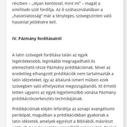
részben – „olyan köntössel, mint mí” – magát a
similitudo
szót fordítja. Az ő szóhasználatában a
„hasonlatosság” már a tényleges, szövegszinten való
hasonlat jelölésére kell.
IV. Pázmány fordításairól
A latin szövegek fordítása talán az egyik
legérdekesebb, leginkább megragadható és
elemezhető része Pázmány prédikációinak. Mivel az
eredetileg elhangzott prédikációk nem tartalmazták a
latin idézeteket, így az általunk ismert műben ezek
szövegben való elhelyezése megvizsgálandó. Itt érhető
tetten ugyanis az egyik legjellemzőbb vonása Pázmány
prédikációszerkesztés-technikájának.
Prédikációinak elején lefordítja az aznapi evangéliumi
perikópát, magukban a prédikációkban gyakoriak a
latin idézetek, amelyek egyrészt a Bibliából, másrészt