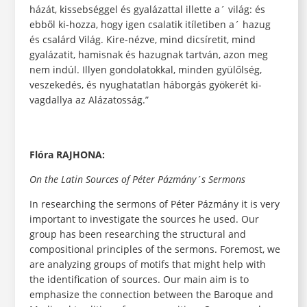
házát, kissebséggel és gyalázattal illette a´ világ: és
ebből ki-hozza, hogy igen csalatik itíletiben a´ hazug
és csalárd Világ. Kire-nézve, mind dicsíretit, mind
gyalázatit, hamisnak és hazugnak tartván, azon meg
nem indúl. Illyen gondolatokkal, minden gyülőlség,
veszekedés, és nyughatatlan háborgás gyökerét ki-
vagdallya az Alázatosság.”
Flóra RAJHONA:
On the Latin Sources of Péter Pázmány´s Sermons
In researching the sermons of Péter Pázmány it is very
important to investigate the sources he used. Our
group has been researching the structural and
compositional principles of the sermons. Foremost, we
are analyzing groups of motifs that might help with
the identification of sources. Our main aim is to
emphasize the connection between the Baroque and