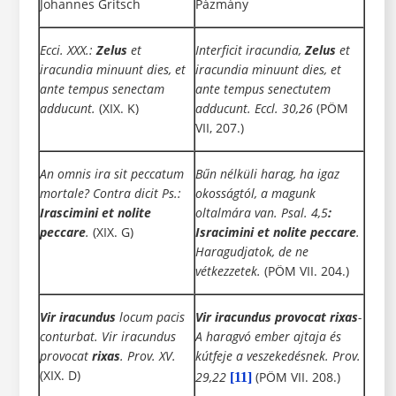
Johannes Gritsch
Pázmány
Ecci. XXX.:
Zelus
et
Interficit iracundia,
Zelus
et
iracundia minuunt dies, et
iracundia minuunt dies, et
ante tempus senectam
ante tempus senectutem
adducunt.
(XIX. K)
adducunt. Eccl. 30,26
(PÖM
VII, 207.)
An omnis ira sit peccatum
Bűn nélküli harag, ha igaz
mortale? Contra dicit Ps.:
okosságtól, a magunk
Irascimini et nolite
oltalmára van. Psal. 4,5
:
peccare
.
(XIX. G)
Isracimini
et nolite peccare
.
Haragudjatok, de ne
vétkezzetek.
(PÖM VII. 204.)
Vir iracundus
locum pacis
Vir iracundus provocat rixas
-
conturbat. Vir iracundus
A haragvó
ember ajtaja és
provocat
rixas
. Prov. XV.
kútfeje a veszekedésnek. Prov.
(XIX. D)
29,22
(PÖM VII. 208.)
[11]