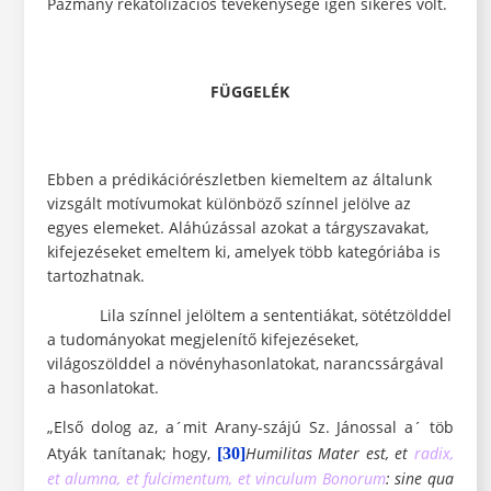
Pázmány rekatolizációs tevékenysége igen sikeres volt.
FÜGGELÉK
Ebben a prédikációrészletben kiemeltem az általunk
vizsgált motívumokat különböző színnel jelölve az
egyes elemeket. Aláhúzással azokat a tárgyszavakat,
kifejezéseket emeltem ki, amelyek több kategóriába is
tartozhatnak.
Lila színnel jelöltem a sententiákat, sötétzölddel
a tudományokat megjelenítő kifejezéseket,
világoszölddel a növényhasonlatokat, narancssárgával
a hasonlatokat.
„Első dolog az, a´mit Arany-szájú Sz. Jánossal a´ töb
Atyák tanítanak; hogy,
Humilitas Mater est, et
radix,
[30]
et alumna, et fulcimentum, et vinculum Bonorum
: sine qua