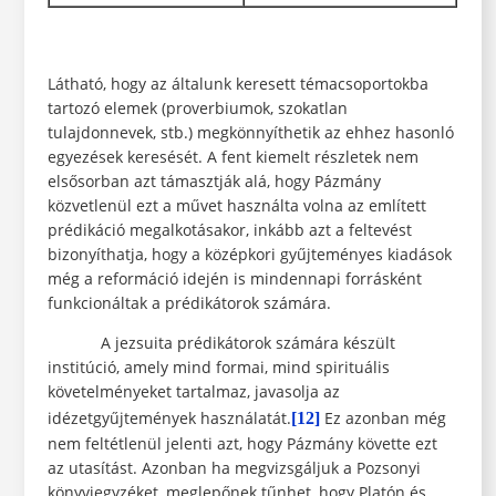
Látható, hogy az általunk keresett témacsoportokba
tartozó elemek (proverbiumok, szokatlan
tulajdonnevek, stb.) megkönnyíthetik az ehhez hasonló
egyezések keresését. A fent kiemelt részletek nem
elsősorban azt támasztják alá, hogy Pázmány
közvetlenül ezt a művet használta volna az említett
prédikáció megalkotásakor, inkább azt a feltevést
bizonyíthatja, hogy a középkori gyűjteményes kiadások
még a reformáció idején is mindennapi forrásként
funkcionáltak a prédikátorok számára.
A jezsuita prédikátorok számára készült
institúció, amely mind formai, mind spirituális
követelményeket tartalmaz, javasolja az
idézetgyűjtemények használatát.
Ez azonban még
[12]
nem feltétlenül jelenti azt, hogy Pázmány követte ezt
az utasítást. Azonban ha megvizsgáljuk a Pozsonyi
könyvjegyzéket, meglepőnek tűnhet, hogy Platón és