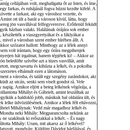
s amíg cellájában volt, meghallgatta őt az Isten, és íme,
egy farkas, és ruhájánál fogva húzni kezdte kifelé. A
követte a farkast, aki egy városhoz vezette, és
 Amint ott ült a barát a városon kívül, látta, hogy
sereg jön vasvillával felfegyverezve. Erőtlenül feküdt
egyik házban valaki. Halálának órájára sok ember
, készítették a viaszgyertyákat és a fáklyákat a
, mivel a városban szent ember hírében állt. A
akkor szózatot hallott: Minthogy az a lélek annyi
l sem volt irántam, hogy egy órára megpihenjek
nyerjen hát irgalmat, hanem tépjétek ki! – Akkor az
ön beledöfte szívébe azt a tüzes vasvillát, amit
rtott, megcsavarta és kihúzta a lelkét, és a pokolba
 szerzetes elbámult ezen a látomáson.
ent a városba, és talált egy szegény zarándokot, aki
küdt az utcán, senki sem viselt gondot rá. Vele
 napig. Amikor eljött a beteg lelkének végórája, a
illantotta Mihályt és Gábrielt, amint leszálltak az
egyikük a haldokló jobb, másikuk bal oldalára ült, és
k lelke üdvözülésének. Amikor a lélek félt eltávozni,
briel Mihálynak: Vedd már magadhoz lelkét és
Mondta neki Mihály: Megparancsolta nekünk az
y ne szakítsuk ki erőszakkal a lelkét. – És nagy
ltotta Mihály: Uram, mit akarsz az ő lelkével?
llatszott, mondván: Küldöm Dávidot hárfájával, és