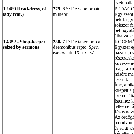
ezek hall
T2489 Head-dress, of
279.
6 S: De vano ornatu
PEDAGÓ
lady (var.)
muliebri.
Egy szent 
nekik egy
sokszor fe
bebugyolál
áthatva let
T4352 - Shop-keeper
280.
7 F: De tabernario a
KOCSMÁ
seized by sermons
daemonibus rapto.
Spec.
Egyszer e
exempl.
di. IX. ex. 37.
házába, é
részegesk
kövessenek
maga a ko
misére me
szerint.
Íme, amik
kilépett a
szeme látt
Istenhez k
lelkemet 
Jézus nevé
Az ördögök
mondván: 
és saját te
kérlelted 