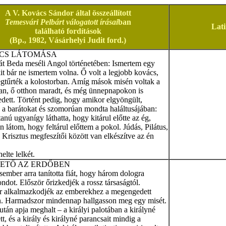
A V. Kovács Sándor által összeállított
Temesvári Pelbárt válogatott írásai
ban
Lat
található fordítások
(Bp., 1982, Vásárhelyi Judit ford.)
CS LÁTOMÁSA
dát Beda meséli Angol történetében: Ismertem egy
it bár ne ismertem volna. Ő volt a legjobb kovács,
egtűrték a kolostorban. Amíg mások misén voltak a
n, ő otthon maradt, és még ünnepnapokon is
dett. Történt pedig, hogy amikor elgyöngült,
 a barátokat és szomorúan mondta haláltusájában:
tanú ugyanígy láthatta, hogy kitárul előtte az ég,
 látom, hogy feltárul előttem a pokol. Júdás, Pilátus,
 Krisztus megfeszítői között van elkészítve az én
elte lelkét.
ETŐ AZ ERDŐBEN
mber arra tanította fiát, hogy három dologra
ondot. Először őrizkedjék a rossz társaságtól.
 alkalmazkodjék az emberekhez a megengedett
. Harmadszor mindennap hallgasson meg egy misét.
után apja meghalt – a királyi palotában a királyné
ett, és a király és királyné parancsait mindig a