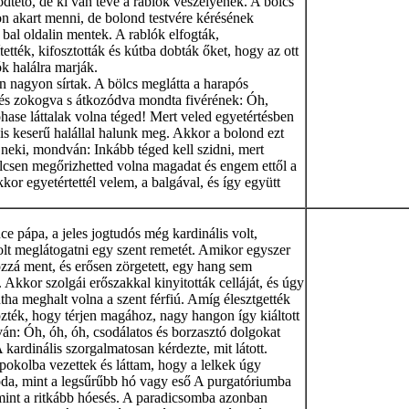
tető, de ki van téve a rablók veszélyének. A bölcs
on akart menni, de bolond testvére kérésének
bal oldalin mentek. A rablók elfogták,
ették, kifosztották és kútba dobták őket, hogy az ott
k halálra marják.
 nagyon sírtak. A bölcs meglátta a harapós
 és zokogva s átkozódva mondta fivérének: Óh,
hase láttalak volna téged! Mert veled egyetértésben
e is keserű halállal halunk meg. Akkor a bolond ezt
 neki, mondván: Inkább téged kell szidni, mert
lcsen megőrizhetted volna magadat és engem ettől a
akkor egyetértettél velem, a balgával, és így együtt
e pápa, a jeles jogtudós még kardinális volt,
lt meglátogatni egy szent remetét. Amikor egyszer
zzá ment, és erősen zörgetett, egy hang sem
t. Akkor szolgái erőszakkal kinyitották celláját, és úgy
ntha meghalt volna a szent férfiú. Amíg élesztgették
zték, hogy térjen magához, nagy hangon így kiáltott
án: Óh, óh, óh, csodálatos és borzasztó dolgokat
A kardinális szorgalmatosan kérdezte, mit látott.
 pokolba vezettek és láttam, hogy a lelkek úgy
oda, mint a legsűrűbb hó vagy eső A purgatóriumba
mint a ritkább hóesés. A paradicsomba azonban