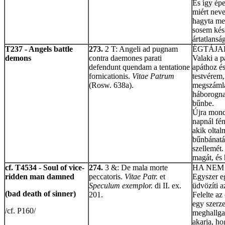
És így épe
miért neve
hagyta meg
sosem késl
ártatlansá
T237 - Angels battle
273.
2 T: Angeli ad pugnam
ÉGTÁJA
demons
contra daemones parati
Valaki a 
defendunt quendam a tentatione
apáthoz és
fornicationis.
Vitae Patrum
testvérem,
(Rosw. 638a).
megszámlá
háborognak
bűnbe.
Újra mondt
napnál fén
akik oltal
bűnbánatá
szellemét.
magát, és 
cf. T4534 - Soul of vice-
274.
3 &: De mala morte
HA NEM 
ridden man damned
peccatoris.
Vitae Patr.
et
Egyszer e
Speculum exemplor.
di II. ex.
üdvözíti a
(bad death of sinner)
201.
Felelte az
egy szerze
/cf. P160/
meghallgat
akarja, ho