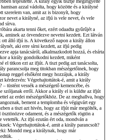
bben teljesítette. A király egyik tisztje megirigyelte
és hamisan azzal vádolta, hogy közötte és a királyné
tott szerelem van, amit az is bizonyít, hogy
or nevet a királyné, az ifjú is vele nevet, és vele
ad sírva.
róbára akarta tenni őket, ezért odaadta gyűrűjét a
k, aminek az örvendezve nevetni kezdett. Ezt látván
z ott álló ifjú is. A következő napon a király állon
rálynét, aki erre sírni kezdett, az ifjú pedig
ve apja tanácsáról, alkalmazkodott hozzá, és elsírta
kor a király gondolkodni kezdett, miként
é el titkon ezt az ifjút. A tiszt pedig azt tanácsolta,
rály parancsolja meg titokban mészégetőinek, hogy
ásnap reggel elsőként megy hozzájuk, a király
t kérdezvén: Végrehajtottátok-é, amit a király
? – tüstént vessék a mészégető kemencébe, és
e szóljanak erről. Akkor a király el is küldte az ifjút
nettel az erdei mészégetőkhöz. De az meghallva, hogy
rangoznak, bement a templomba és végigvárt egy
zben a tiszt azt hivén, hogy az ifjút már megölték, a
ől ösztönözve odament, és a mészégetők rögtön a
 vetették. Az ifjú ezután ért oda, mondván a
nek: Végrehajtottátok-é, amit a király parancsolt?
neki: Mondd meg a királynak, hogy már
edtük.