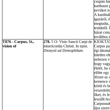
csupán hár
karthausi
nevüket is
A kardinál
igazáról, 
megtudta, 
testüktől.
házat csin
továbbra i
T876 - Carpus, St.,
278.
5 O: Visio Sancti Carpi de
KIOKTA
vision of
misericordia Christi. In epist.
Carpus pap
Dionysii ad Demophilum.
égi látomá
hitetlen el
nehezen vi
hogy vagy
életét, ha
előtte egy
Jézust az 
kemence me
körül és 
veszedelm
őket, és f
leszállt h
Carpusnak
újra szen