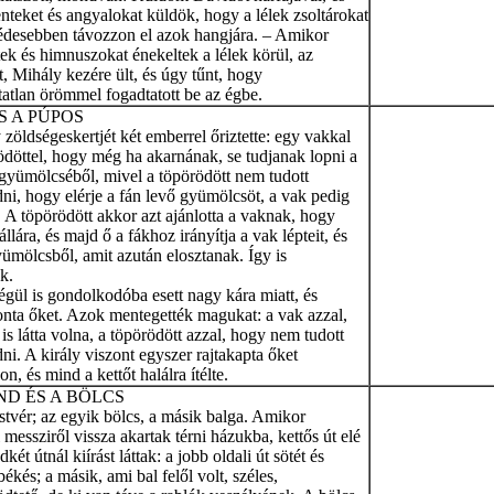
nteket és angyalokat küldök, hogy a lélek zsoltárokat
 édesebben távozzon el azok hangjára. – Amikor
k és himnuszokat énekeltek a lélek körül, az
, Mihály kezére ült, és úgy tűnt, hogy
atlan örömmel fogadtatott be az égbe.
S A PÚPOS
 zöldségeskertjét két emberrel őriztette: egy vakkal
ödöttel, hogy még ha akarnának, se tudjanak lopni a
 gyümölcséből, mivel a töpörödött nem tudott
ni, hogy elérje a fán levő gyümölcsöt, a vak pedig
. A töpörödött akkor azt ajánlotta a vaknak, hogy
állára, és majd ő a fákhoz irányítja a vak lépteit, és
yümölcsből, amit azután elosztanak. Így is
k.
égül is gondolkodóba esett nagy kára miatt, és
onta őket. Azok mentegették magukat: a vak azzal,
s látta volna, a töpörödött azzal, hogy nem tudott
ni. A király viszont egyszer rajtakapta őket
on, és mind a kettőt halálra ítélte.
ND ÉS A BÖLCS
estvér; az egyik bölcs, a másik balga. Amikor
 messziről vissza akartak térni házukba, kettős út elé
két útnál kiírást láttak: a jobb oldali út sötét és
békés; a másik, ami bal felől volt, széles,