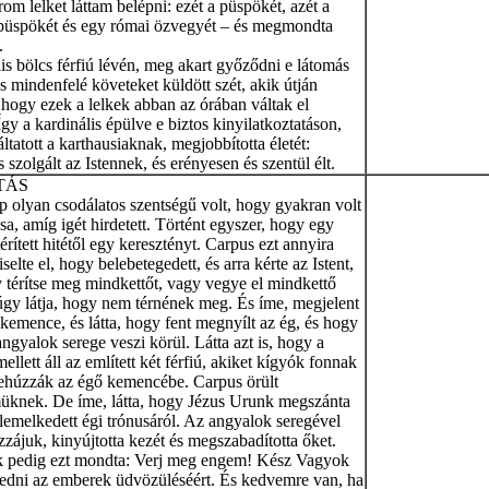
om lelket láttam belépni: ezét a püspökét, azét a
 püspökét és egy római özvegyét – és megmondta
.
is bölcs férfiú lévén, meg akart győződni e látomás
és mindenfelé követeket küldött szét, akik útján
hogy ezek a lelkek abban az órában váltak el
 Így a kardinális épülve e biztos kinyilatkoztatáson,
áltatott a karthausiaknak, megjobbította életét:
s szolgált az Istennek, és erényesen és szentül élt.
TÁS
 olyan csodálatos szentségű volt, hogy gyakran volt
sa, amíg igét hirdetett. Történt egyszer, hogy egy
térített hitétől egy keresztényt. Carpus ezt annyira
selte el, hogy belebetegedett, és arra kérte az Istent,
 térítse meg mindkettőt, vagy vegye el mindkettő
 úgy látja, hogy nem térnének meg. És íme, megjelent
 kemence, és látta, hogy fent megnyílt az ég, és hogy
angyalok serege veszi körül. Látta azt is, hogy a
llett áll az említett két férfiú, akiket kígyók fonnak
behúzzák az égő kemencébe. Carpus örült
üknek. De íme, látta, hogy Jézus Urunk megszánta
elemelkedett égi trónusáról. Az angyalok seregével
ozzájuk, kinyújtotta kezét és megszabadította őket.
 pedig ezt mondta: Verj meg engem! Kész Vagyok
vedni az emberek üdvözüléséért. És kedvemre van, ha