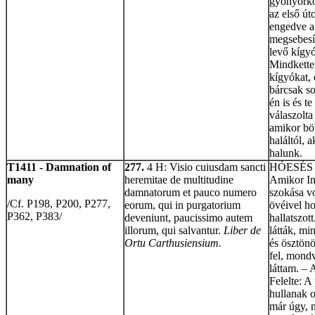
gyönyörköd
az első út
engedve a 
megsebesít
levő kígyó
Mindketten
kígyókat,
bárcsak so
én is és t
válaszolta
amikor bö
haláltól, 
halunk.
T1411 - Damnation of
277.
4 H: Visio cuiusdam sancti
HÓESÉS
many
heremitae de multitudine
Amikor Inc
damnatorum et pauco numero
szokása vo
/Cf. P198, P200, P277,
eorum, qui in purgatorium
övéivel ho
P362, P383/
deveniunt, paucissimo autem
hallatszot
illorum, qui salvantur.
Liber de
látták, mi
Ortu Carthusiensium.
és ösztönö
fel, mondv
láttam. – 
Felelte: A
hullanak 
már úgy, 