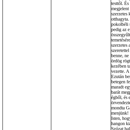
testtől. É
megjelent 
szerzetes 
otthagyta.
pokolbéli 
pedig az 
összegyűlt
temetésére
szerzetes 
szeretette
benne, ne 
ördög rögt
kezében ta
vezette. A
Ezután bem
betegen fe
maradt egy
barát megp
égből, és 
örvendezte
mondta Gá
menjünk! 
Isten, hog
hangon kiá
Szózat ha