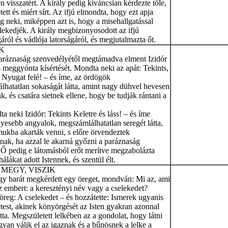
n visszatért. A király pedig kíváncsian kérdezte tőle,
tett és miért sírt. Az ifjú elmondta, hogy ezt apja
 neki, miképpen azt is, hogy a misehallgatással
ekedjék. A király megbizonyosodott az ifjú
gáról és vádlója latorságáról, és megjutalmazta őt.
K
paráznaság szenvedélyétől megtámadva elment Izidór
 meggyónta kísértését. Mondta neki az apát: Tekints,
 Nyugat felé! – és íme, az ördögök
lhatatlan sokaságát látta, amint nagy dühvel hevesen
, és csatára sietnek ellene, hogy be tudják rántani a
a neki Izidór: Tekints Keletre és láss! – és íme
yesebb angyalok, megszámlálhatatlan seregét látta,
mukba akarták venni, s előre örvendeztek
nak, ha azzal le akarná győzni a paráznaság
 Ő pedig e látomásból erőt merítve megzabolázta
hálákat adott Istennek, és szentül élt.
MEGY, VISZIK
gy barát megkérdett egy öreget, mondván: Mi az, ami
z embert: a keresztényi név vagy a cselekedet?
 öreg: A cselekedet – és hozzátette: Ismerek ugyanis
test, akinek könyörgését az Isten gyakran azonnal
ta. Megszületett lelkében az a gondolat, hogy látni
gyan válik el az igaznak és a bűnösnek a lelke a