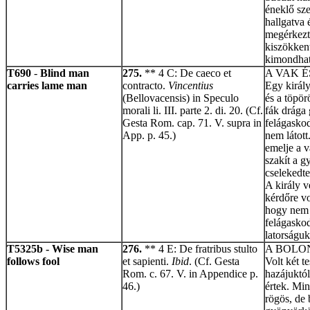
éneklő sze
hallgatva
megérkezte
kiszökkent
kimondhat
T690
-
Blind man
275.
** 4 C: De caeco et
A VAK É
carries lame man
contracto.
Vincentius
Egy király
(Bellovacensis) in Speculo
és a töpör
morali li. III. parte 2. di. 20. (Cf.
fák drága
Gesta Rom. cap. 71. V. supra in
felágaskod
App. p. 45.)
nem látott
emelje a v
szakít a g
cselekedte
A király v
kérdőre v
hogy nem i
felágaskod
latorságuk
T5325b - Wise man
276.
** 4 E: De fratribus stulto
A BOLO
follows fool
et sapienti.
Ibid
. (Cf. Gesta
Volt két t
Rom. c. 67. V. in Appendice p.
hazájuktól
46.)
értek. Mind
rögös, de 