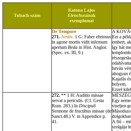
Katona Lajos
Tubach-szám
Elenchus
ának
exemplumai
De Tempore
A KOVÁ
271.
Aestiv.
1 G: Faber ebriosus
Ezt a pél
in agone mortis vidit infernum
embert, ak
apertum
Beda
in Hist. Anglor.
így hát m
(Spec. ex. III, 9.)
templomba
részegeske
odahívatta
István vér
ahogyan én
Kajafás és
helyem.
Ezzel kileh
272.
** 1 H: Auditio missae
MÉSZÉG
servat a periculis. (Cf. Gesta
Egy nemese
Rom. 283.) In
Discipuli
viseljen g
Sermone de fructibus missae (de
Másodszor
Sanct.48.) V. in Appendice p.
dolgokban
41.
A fiú – mi
szolgája l