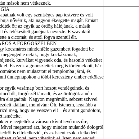
atán mások nem vétkeznek.
GIA
apátnak volt egy szentséges pap testvére és volt
 buja nővérük, aki nagyon ékesgette magát. Emiatt
ddték őt: az egyik az ördög hálójának, a másik
t és felékesített ganéjnak nevezte. E szavaktól
ette a cicomát, és attól fogva szentül élt.
ROS A FORGÓSZÉLBEN
gy kocsmáros mindenféle gazembert fogadott be
s megengedte nekik, hogy kockázzanak,
edjenek, kurvákat vigyenek oda, és hasonló vétkeket
 el. És ezek a gonosztettek meg is történtek ott, bár
csmáros nem mulasztott el templomba járni, és
nni ünnepnapokon a többi keresztény ember erkölcse
or egyik vasárnap bort hozott vendégeinek, és
 pincéből, forgószél támadt, és az ördögök a nép
ára elragadták. Nagyon megrémült, sebzett szívvel
ezdett kiáltani, mondván: Óh, Istenem, legalább a
őrizd meg, hogy ne vesszen el! – és amint gondolom,
t ismételte.
 erre leejtették a városon kívül levő mezőre,
Mivel megtetted azt, hogy minden mulandó dologról
stedről is elfeledkeztél, és az Istent csak a lelkedért
sebzett szívvel, nem vihetünk el. Isten nem engedi,