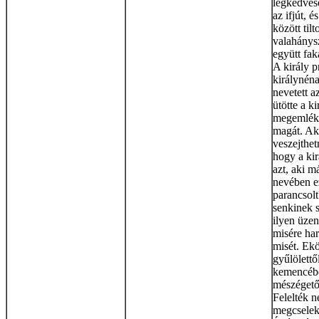
legkedvese
az ifjút, 
között til
valahánysz
együtt fak
A király p
királynéna
nevetett a
ütötte a ki
megemlékez
magát. Ak
veszejthetn
hogy a ki
azt, aki m
nevében ez
parancsolt
senkinek s
ilyen üze
misére ha
misét. Ekö
gyűlölett
kemencébe
mészégetők
Felelték 
megcselek