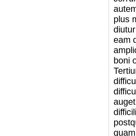
autem
plus m
diutu
eam qu
amplio
boni 
Tertiu
diffi
diffic
auget 
diffic
postqu
quam 