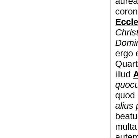
aurea
coron
Eccle
Chris
Domin
ergo 
Quart
illud
A
quocu
quod
alius
beatu
multa
autem