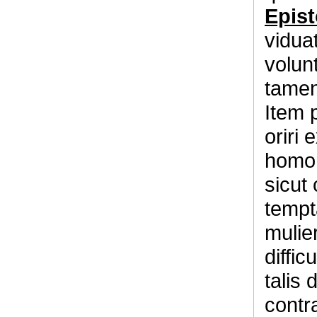
Epis
viduat
volun
tamen
Item p
oriri
homo 
sicut
tempt
mulie
diffi
talis
contr