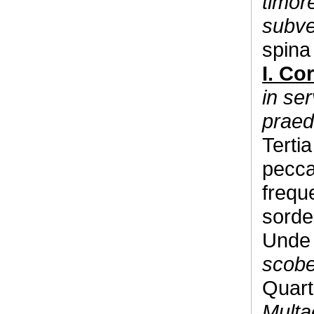
timor
subve
spina
I. Cor
in se
praed
Terti
pecca
frequ
sorde
Und
scob
Quart
Multa