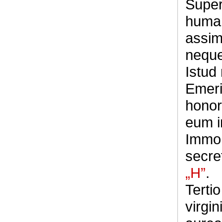
Super
human
assimi
neque
Istud
Emeri
honor
eum i
Immo 
secre
„H”
.
Tertio
virgi