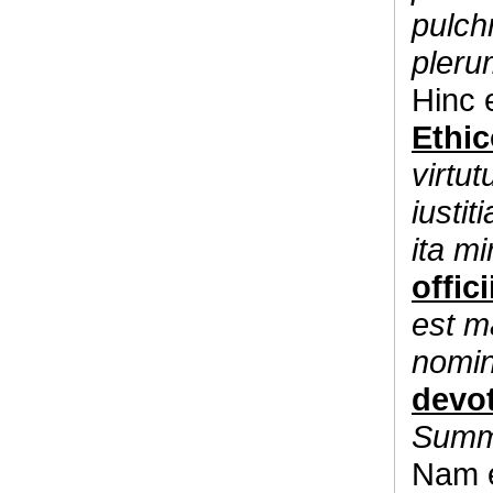
pulch
pleru
Hinc 
Ethi
virtu
iustit
ita mi
offici
est m
nomin
devo
Summu
Nam e