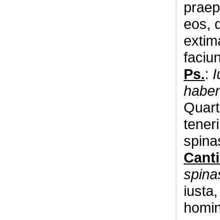
praep
eos, 
extima
faciu
Ps.
:
I
haben
Quart
teneri
spinas
Canti
spina
iusta
homin