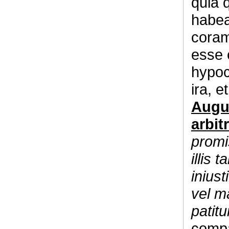
quia 
habeat
coram
esse 
hypoc
ira, e
Augus
arbit
promi
illis 
iniusti
vel ma
patitur
compa