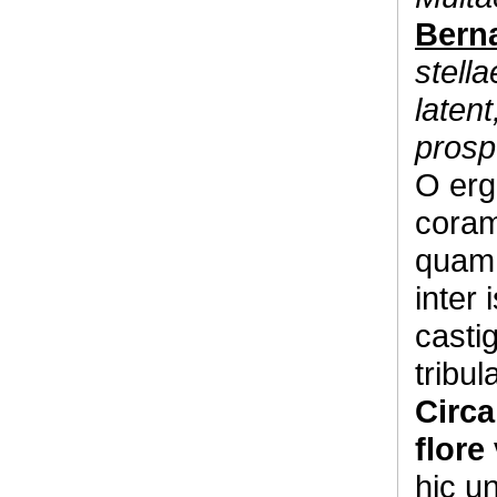
Bern
stella
latent
prospe
O ergo
coram
quam 
inter 
castig
tribul
Circa
flore
hic un