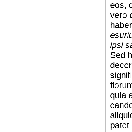
eos, 
vero 
haber
esuriu
ipsi 
Sed h
decor 
signi
floru
quia a
cando
aliqui
patet