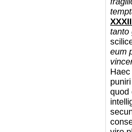
fragil
tempt
XXXII
tanto 
scili
eum pe
vince
Haec 
puniri
quod 
intell
secu
conse
viro 