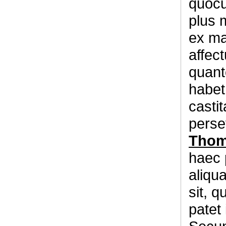
quocu
plus 
ex mai
affec
quant
habet
casti
perse
Thoma
haec 
aliqua
sit, 
patet