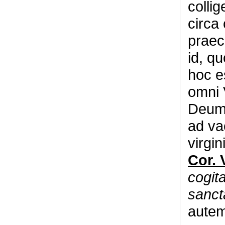
colli
circa
praec
id, qu
hoc e
omni 
Deum, 
ad va
virgin
Cor. V
cogita
sanct
autem