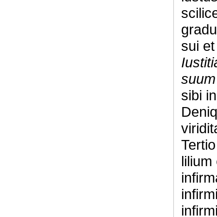
scilic
gradus
sui e
Iusti
suum 
sibi 
Deniq
viridi
Terti
lilium
infirm
infirm
infir