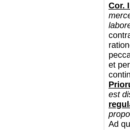
Cor. I
merc
labo
contr
ratio
pecca
et pe
conti
Prio
est
di
regu
propo
Ad qu