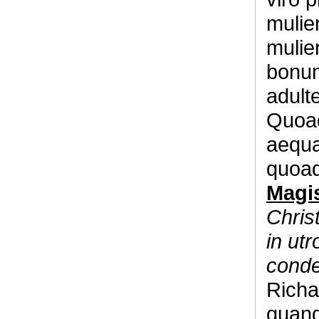
mulie
mulie
bonum
adulte
Quoad
aequa
quoad
Magis
Chris
in ut
cond
Richa
quand