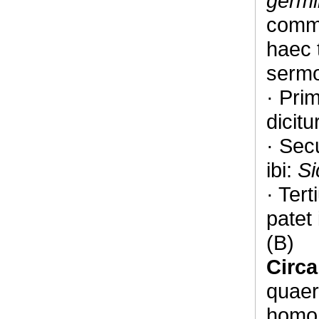
germi
comme
haec 
sermo
· Pri
dicitu
· Secu
ibi:
Si
· Ter
patet 
(B)
Circa
quaer
homo 