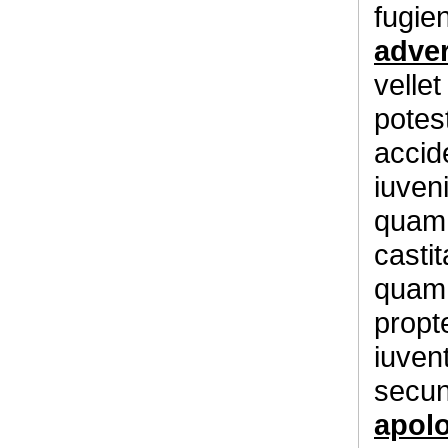
fugien
adver
velle
potest
accid
iuven
quam 
castit
quam 
propt
iuven
secu
apol