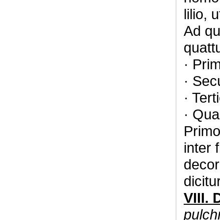
lilio,
Ad qu
quattu
· Pri
· Sec
· Ter
· Qua
Primo
inter 
decore
dicit
VIII. 
pulch