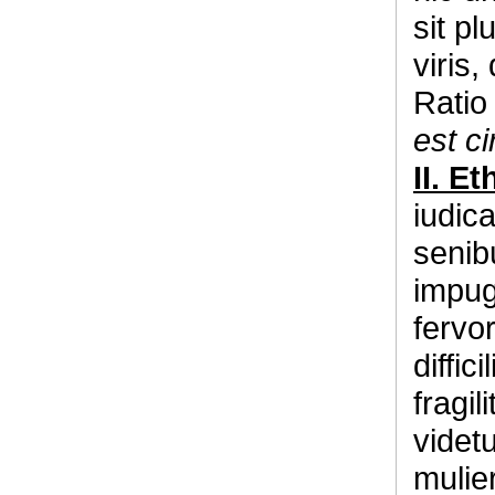
sit p
viris
Ratio 
est ci
II. E
iudica
senib
impug
fervo
diffic
fragi
videtu
mulie