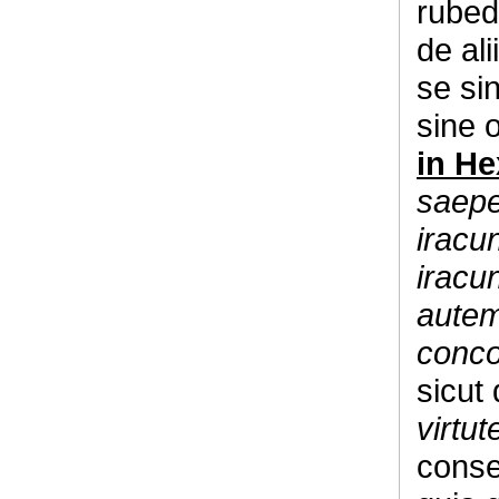
rubed
de ali
se sin
sine 
in H
saepe 
iracun
iracu
autem
conco
sicut 
virtu
conse