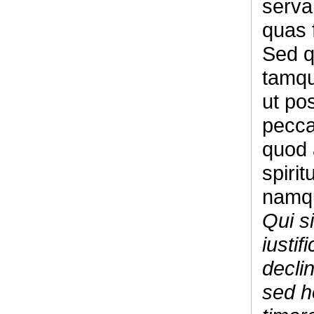
servar
quas f
Sed q
tamqu
ut po
pecca
quod 
spiri
namqu
Qui si
iustifi
declin
sed 