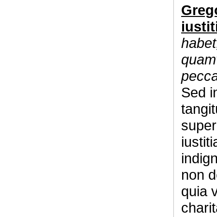
Grego
iustit
habet
quam
pecca
Sed in
tangit
superb
iustit
indig
non de
quia v
chari