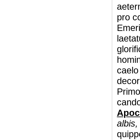
aeter
pro c
Emeri
laeta
glorif
homin
caelo
decor
Primo
candor
Apoc. 
albis
quippe