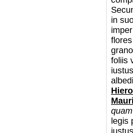
Secun
in su
imper
flore
grano
folii
iustu
albed
Hiero
Mauri
quam
legis
iustu