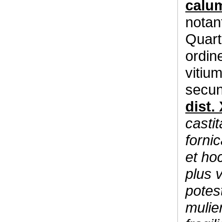
calu
notan
Quart
ordin
vitium
secu
dist. 
casti
forni
et ho
plus v
potes
mulie