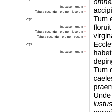
omnes
Index sermonum
››
accip
Tabula secundum ordinem locorum
››
Tum e
PQ2
florui
Index sermonum
››
Tabula secundum ordinem locorum
››
virgi
Tabula secundum ordinem vocum
››
Eccle
PQ3
habet
Index sermonum
››
depin
Tum d
caele
praemi
Unde 
iustu