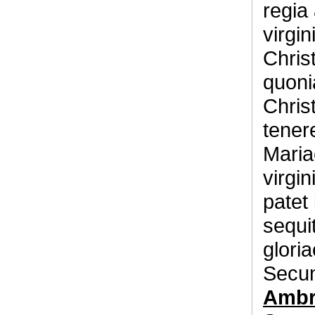
regia 
virgin
Chris
quoni
Christ
tener
Mariae
virgi
patet
sequi
glori
Secun
Ambro