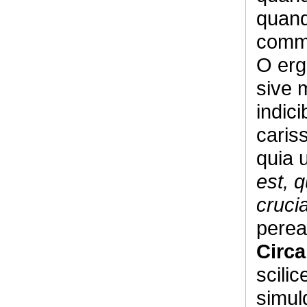
quand
comme
O erg
sive m
indici
caris
quia 
est, 
crucia
perea
Circa
scili
simul