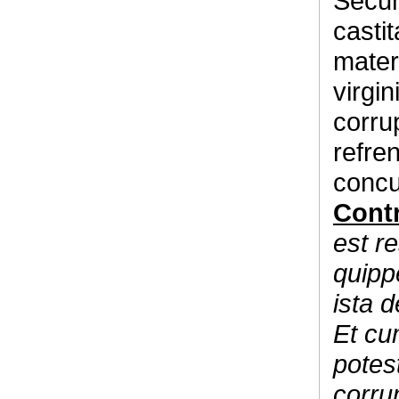
Secun
castit
materi
virgin
corru
refre
concu
Contr
est r
quipp
ista 
Et cu
potest
corru