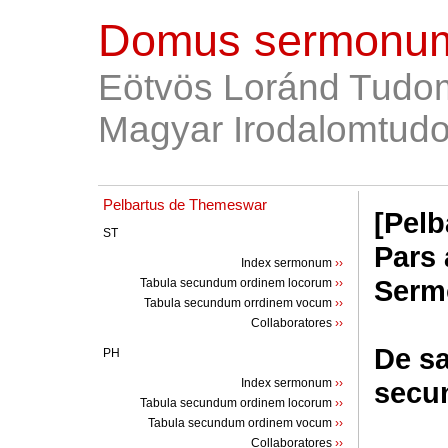
Domus sermonum
Eötvös Loránd Tudo
Magyar Irodalomtudo
Pelbartus de Themeswar
[Pelb
ST
Pars 
Index sermonum
››
Serm
Tabula secundum ordinem locorum
››
Tabula secundum orrdinem vocum
››
Collaboratores
››
De s
PH
Index sermonum
››
secu
Tabula secundum ordinem locorum
››
Tabula secundum ordinem vocum
››
Collaboratores
››