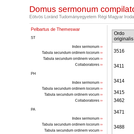
Domus sermonum compilat
Eötvös Loránd Tudományegyetem Régi Magyar Iroda
Pelbartus de Themeswar
Ordo
ST
originalis
Index sermonum
››
3516
Tabula secundum ordinem locorum
››
Tabula secundum orrdinem vocum
››
Collaboratores
››
3411
PH
3414
Index sermonum
››
Tabula secundum ordinem locorum
››
3415
Tabula secundum ordinem vocum
››
3462
Collaboratores
››
PA
3471
Index sermonum
››
Tabula secundum ordinem locorum
››
3488
Tabula secundum ordinem vocum
››