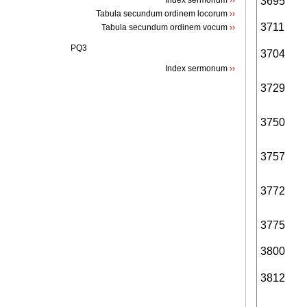
Index sermonum
››
3695
Tabula secundum ordinem locorum
››
3711
Tabula secundum ordinem vocum
››
PQ3
3704
Index sermonum
››
3729
3750
3757
3772
3775
3800
3812