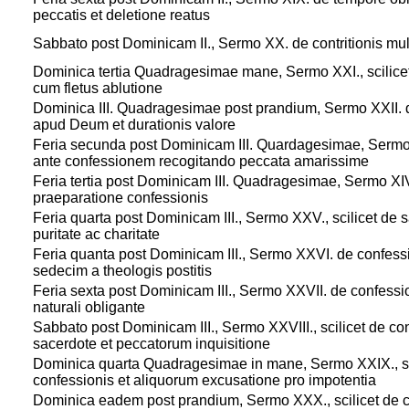
peccatis et deletione reatus
1
Sabbato post Dominicam II., Sermo XX. de contritionis multip
1
Dominica tertia Quadragesimae mane, Sermo XXI., scilicet 
cum fletus ablutione
1
Dominica III. Quadragesimae post prandium, Sermo XXII. 
apud Deum et durationis valore
1
Feria secunda post Dominicam III. Quardagesimae, Sermo 
ante confessionem recogitando peccata amarissime
1
Feria tertia post Dominicam III. Quadragesimae, Sermo XIV.
praeparatione confessionis
1
Feria quarta post Dominicam III., Sermo XXV., scilicet de s
puritate ac charitate
1
Feria quanta post Dominicam III., Sermo XXVI. de confess
sedecim a theologis postitis
1
Feria sexta post Dominicam III., Sermo XXVII. de confessi
naturali obligante
1
Sabbato post Dominicam III., Sermo XXVIII., scilicet de co
sacerdote et peccatorum inquisitione
1
Dominica quarta Quadragesimae in mane, Sermo XXIX., sci
confessionis et aliquorum excusatione pro impotentia
1
Dominica eadem post prandium, Sermo XXX., scilicet de c