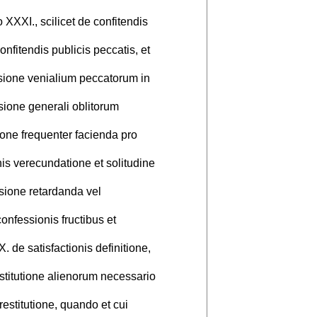
XXI., scilicet de confitendis
onfitendis publicis peccatis, et
sione venialium peccatorum in
ione generali oblitorum
one frequenter facienda pro
s verecundatione et solitudine
ione retardanda vel
nfessionis fructibus et
de satisfactionis definitione,
stitutione alienorum necessario
estitutione, quando et cui