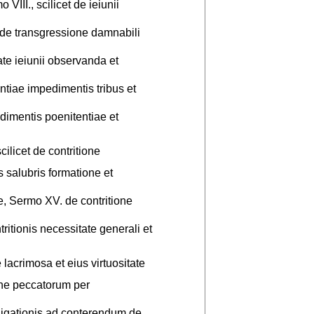
III., scilicet de ieiunii
 de transgressione damnabili
te ieiunii observanda et
tiae impedimentis tribus et
dimentis poenitentiae et
licet de contritione
 salubris formatione et
 Sermo XV. de contritione
itionis necessitate generali et
 lacrimosa et eius virtuositate
one peccatorum per
ligationis ad conterendum de