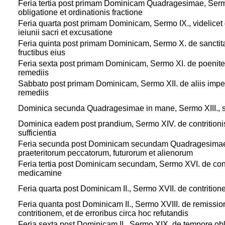
1
Feria tertia post primam Dominicam Quadragesimae, Sermo V
obligatione et ordinationis fractione
1
Feria quarta post primam Dominicam, Sermo IX., videlicet
ieiunii sacri et excusatione
1
Feria quinta post primam Dominicam, Sermo X. de sanctita
fructibus eius
1
Feria sexta post primam Dominicam, Sermo XI. de poeniten
remediis
1
Sabbato post primam Dominicam, Sermo XII. de aliis impe
remediis
1
Dominica secunda Quadragesimae in mane, Sermo XIII., sci
1
Dominica eadem post prandium, Sermo XIV. de contritionis
sufficientia
1
Feria secunda post Dominicam secundam Quadragesimae,
praeteritorum peccatorum, futurorum et alienorum
1
Feria tertia post Dominicam secundam, Sermo XVI. de contr
medicamine
1
Feria quarta post Dominicam II., Sermo XVII. de contritione
1
Feria quanta post Dominicam II., Sermo XVIII. de remissi
contritionem, et de erroribus circa hoc refutandis
1
Feria sexta post Dominicam II., Sermo XIX. de tempore ob