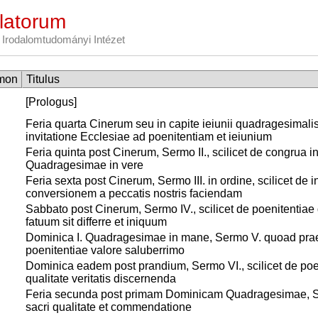
latorum
Irodalomtudományi Intézet
mon
Titulus
1
[Prologus]
1
Feria quarta Cinerum seu in capite ieiunii quadragesimalis,
invitatione Ecclesiae ad poenitentiam et ieiunium
1
Feria quinta post Cinerum, Sermo II., scilicet de congrua ins
Quadragesimae in vere
1
Feria sexta post Cinerum, Sermo III. in ordine, scilicet de i
conversionem a peccatis nostris faciendam
1
Sabbato post Cinerum, Sermo IV., scilicet de poenitentiae 
fatuum sit differre et iniquum
1
Dominica I. Quadragesimae in mane, Sermo V. quoad praec
poenitentiae valore saluberrimo
1
Dominica eadem post prandium, Sermo VI., scilicet de poen
qualitate veritatis discernenda
1
Feria secunda post primam Dominicam Quadragesimae, Serm
sacri qualitate et commendatione