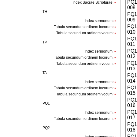
PQ
Index Sacrae Scripturae
››
008
TH
PQ
009
Index sermonum
››
PQ
Tabula secundum ordinem locorum
››
010
Tabula secundum ordinem vocum
››
PQ
TP
011
PQ
Index sermonum
››
012
Tabula secundum ordinem locorum
››
PQ
Tabula secundum ordinem vocum
››
013
TA
PQ
014
Index sermonum
››
PQ
Tabula secundum ordinem locorum
››
015
Tabula secundum ordinem vocum
››
PQ
PQ1
016
PQ
Index sermonum
››
017
Tabula secundum ordinem locorum
››
PQ
PQ2
018
PQ