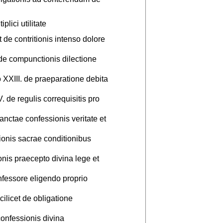
lici utilitate
de contritionis intenso dolore
de compunctionis dilectione
XXIII. de praeparatione debita
 de regulis correquisitis pro
anctae confessionis veritate et
ionis sacrae conditionibus
onis praecepto divina lege et
nfessore eligendo proprio
licet de obligatione
onfessionis divina