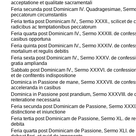
acceptatione et qualitate sacramentali
1
Feria secunda post Dominicam IV. Quadragesimae, Sermo X
peccatorum circumstantiis
1
Feria tertia post Dominicam IV., Sermo XXXII., scilicet de c
radicibus ac temptationibus peccatorum
1
Feria quarta post Dominicam IV., Sermo XXXIII. de confes
casibus opportuna
1
Feria quinta post Dominicam IV., Sermo XXXIV. de confess
mortalium et regulis debitis
1
Feria sexta post Dominicam IV., Sermo XXXV. de confessi
gratia amplianda
1
Sabbato post Dominicam IV., Sermo XXXVI. de confessioni
et de confitentis indispositione
1
Dominica in Passione de mane, Sermo XXXVII. de confess
acceleranda in casibus
1
Dominica in Passione post prandium, Sermo XXXVIII. de co
reiteratione necessaria
1
Feria secunda post Dominicam de Passione, Sermo XXXIX. 
distinctione et iniunctione
1
Feria tertia post Dominicam de Passione, Sermo XL. de re
debita
1
Feria quarta post Dominicam de Passione, Sermo XLI. de r