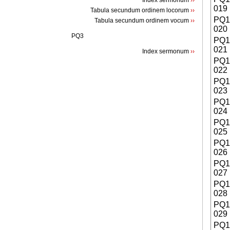
Index sermonum
››
019
Tabula secundum ordinem locorum
››
PQ
Tabula secundum ordinem vocum
››
020
PQ3
PQ
021
Index sermonum
››
PQ
022
PQ
023
PQ
024
PQ
025
PQ
026
PQ
027
PQ
028
PQ
029
PQ