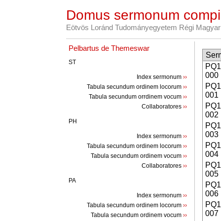
Domus sermonum compi
Eötvös Loránd Tudományegyetem Régi Magyar 
Pelbartus de Themeswar
Ser
ST
PQ
000
Index sermonum
››
PQ
Tabula secundum ordinem locorum
››
001
Tabula secundum orrdinem vocum
››
PQ
Collaboratores
››
002
PH
PQ
003
Index sermonum
››
PQ
Tabula secundum ordinem locorum
››
004
Tabula secundum ordinem vocum
››
PQ
Collaboratores
››
005
PA
PQ
006
Index sermonum
››
PQ
Tabula secundum ordinem locorum
››
007
Tabula secundum ordinem vocum
››