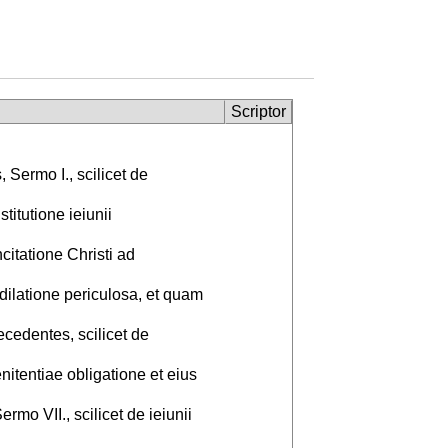
Scriptor
 Sermo I., scilicet de
titutione ieiunii
ncitatione Christi ad
dilatione periculosa, et quam
edentes, scilicet de
itentiae obligatione et eius
o VII., scilicet de ieiunii