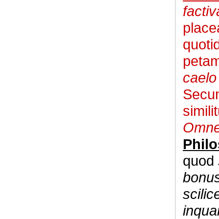
facti
place
quoti
peta
caelo
Secun
simil
Omne a
Philo
quod
bonus
scilic
inqua