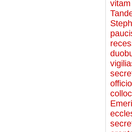
vitam
Tande
Steph
pauci
reces
duobu
vigil
secre
offici
colloc
Emeri
eccles
secre