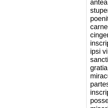
antea
stupen
poenit
carne
cinger
inscri
ipsi v
sancti
gratia
miracu
partes
inscri
posse