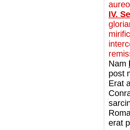
aure
IV. S
gloria
mirifi
inter
remis
Nam
post 
Erat 
Conr
sarci
Romam
erat 