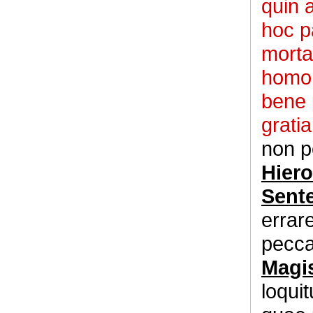
quin 
hoc pa
morta
homo 
bene 
gratia
non p
Hier
Sente
errar
pecca
Magis
loquit