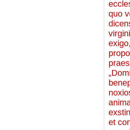
eccles
quo v
dicens
virgin
exigo
propo
praes
„Domi
benep
noxio
anima
exsti
et con