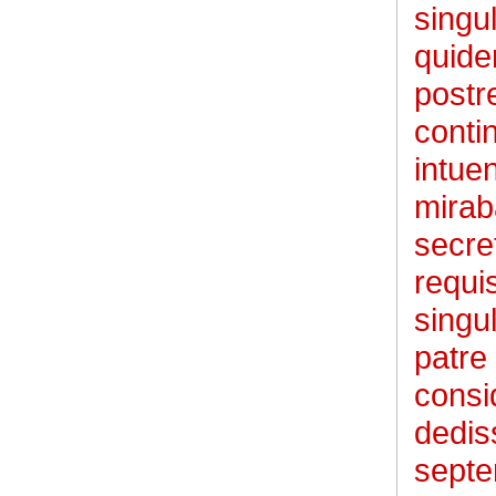
singul
quidem
postr
conti
intuen
mirab
secre
requis
singu
patre
consid
dedis
septe