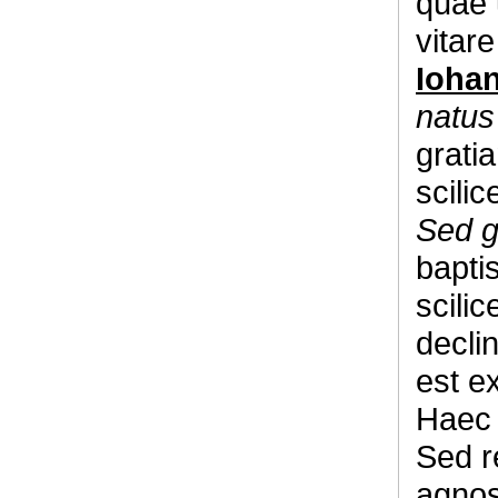
quae 
vitar
Iohan
natus
grati
scilic
Sed g
bapti
scilic
declin
est ex
Haec 
Sed r
agnos