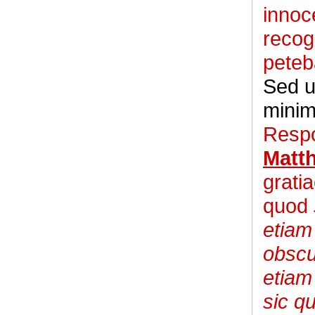
innoc
recog
peteb
Sed u
minim
Resp
Matt
grati
quod
etiam 
obscur
etiam
sic qu