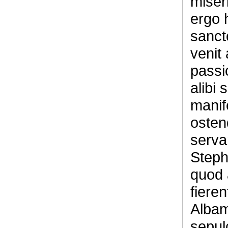
miser
ergo 
sanct
venit
passi
alibi
manif
osten
serva
Steph
quod 
fieren
Albam
sepul