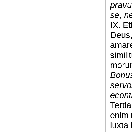
pravu
se, n
IX. E
Deus,
amare
simil
morum
Bonus
servo
econt
Terti
enim 
iuxta 