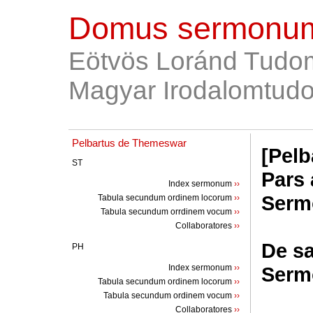
Domus sermonum
Eötvös Loránd Tudo
Magyar Irodalomtudo
Pelbartus de Themeswar
[Pelb
ST
Pars 
Index sermonum
››
Serm
Tabula secundum ordinem locorum
››
Tabula secundum orrdinem vocum
››
Collaboratores
››
De s
PH
Index sermonum
››
Serm
Tabula secundum ordinem locorum
››
Tabula secundum ordinem vocum
››
Collaboratores
››