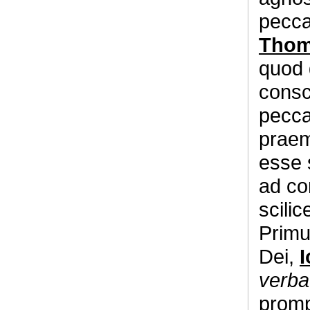
pecca
Thoma
quod
consc
peccat
praem
esse 
ad co
scilic
Primu
Dei,
I
verba
promp