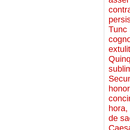
contra
persi
Tunc b
cogno
extul
Quinq
subli
Secun
honor
conc
hora,
de sa
Caesa