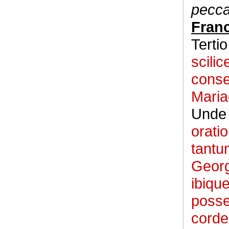
pecca
Fran
Terti
scili
consec
Maria
Und
orati
tantu
Georg
ibiqu
posse
corde