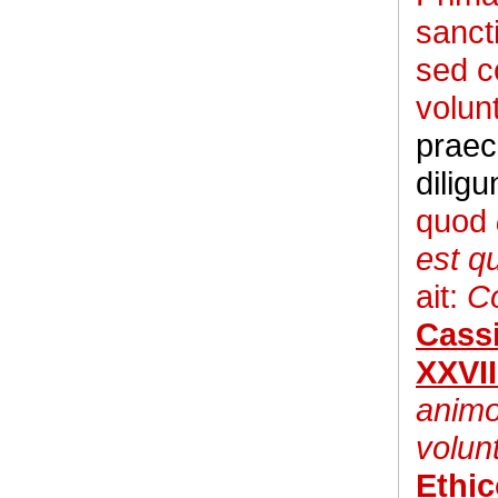
sanct
sed c
volun
praec
diligu
quod
est q
ait:
Co
Cass
XXVII
animo
volunt
Ethi