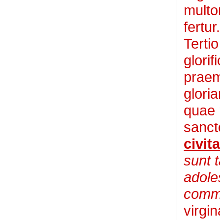
multo
fertur.
Terti
glori
praem
glori
quae 
sanc
civit
sunt t
adole
commi
virgi