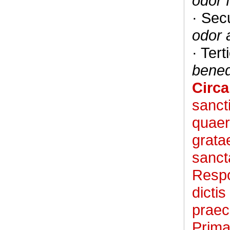
odor f
· Sec
odor a
· Tert
bened
Circ
sanct
quaer
grata
sanct
Respo
dicti
praec
Prima