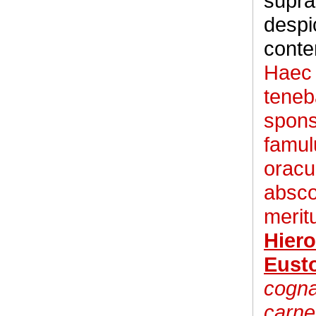
supra
despic
conte
Haec 
teneb
spons
famul
oracu
absco
merit
Hier
Eust
cognat
carne