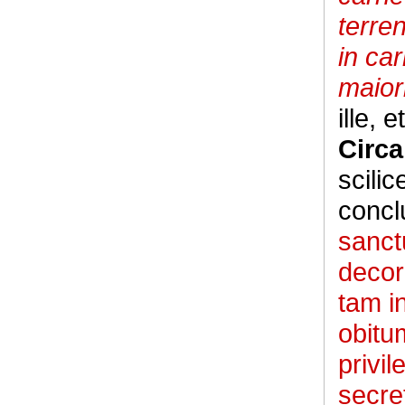
terre
in ca
maior
ille, 
Circa
scili
concl
sanc
decora
tam i
obitu
privi
secre