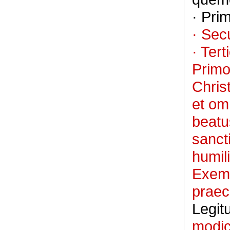
· Pri
· Sec
· Tert
Primo
Chris
et omn
beatu
sanct
humili
Exemp
praec
Legit
modic