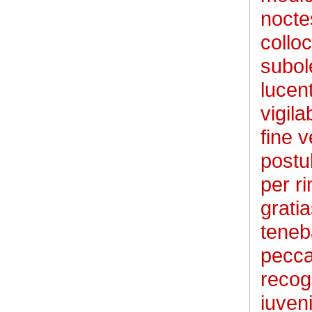
nocte
collo
subol
lucen
vigil
fine 
postu
per r
grati
teneb
pecca
recog
iuven