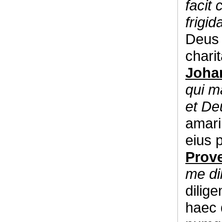
facit
frigi
Deus 
charit
Johan
qui m
et De
amari
eius 
Prove
me di
dilig
haec 