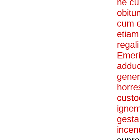
ne cu
obitu
cum e
etiam 
regal
Emeri
adduc
gener
horres
custo
ignem
gesta
incen