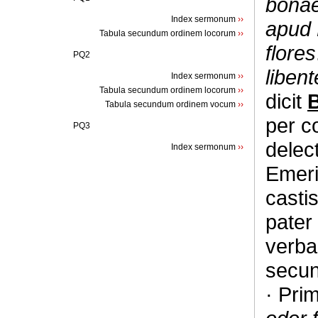
bonae
Index sermonum
››
apud
Tabula secundum ordinem locorum
››
flores
PQ2
libent
Index sermonum
››
Tabula secundum ordinem locorum
››
dicit
B
Tabula secundum ordinem vocum
››
per c
PQ3
delec
Index sermonum
››
Emeri
casti
pater
verba
secun
· Pri