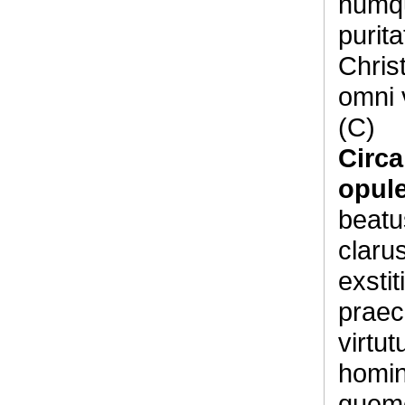
numqu
purit
Christ
omni 
(C)
Circ
opul
beatu
claru
exsti
praeci
virtu
homin
quem