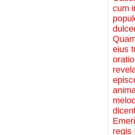
cum i
popul
dulce
Quam 
eius 
orati
revel
episc
anima
melod
dicen
Emeric
regis