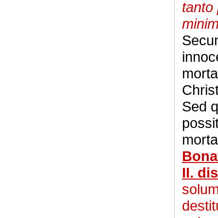
tanto
mini
Secun
innoc
morta
Chris
Sed q
possi
morta
Bona
II. di
solum
desti