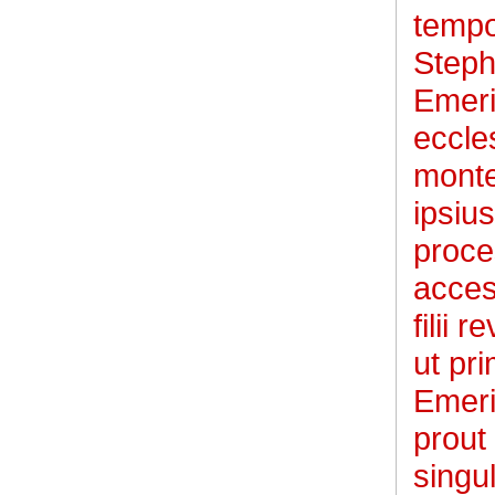
tempo
Steph
Emeri
eccle
monte
ipsiu
proce
acces
filii 
ut pr
Emeri
prout 
singu