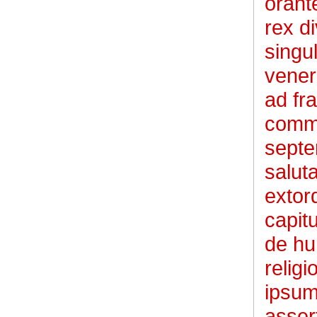
orant
rex d
singul
vener
ad fr
comme
septe
salut
extor
capit
de hum
relig
ipsum
asser