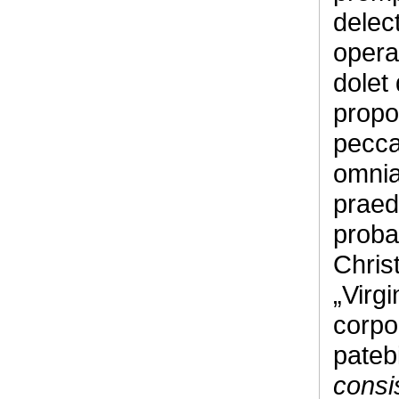
delect
opera
dolet
propo
pecca
omnia
praed
proba
Christ
„Virgi
corpo
pateb
consi