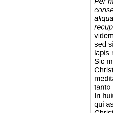
Per ha
conse
aliqu
recup
videm
sed s
lapis 
Sic me
Chris
medit
tanto
In hui
qui a
Christ