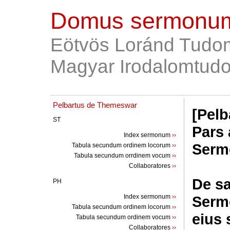
Domus sermonum
Eötvös Loránd Tudo
Magyar Irodalomtudo
Pelbartus de Themeswar
[Pelb
ST
Pars 
Index sermonum
››
Serm
Tabula secundum ordinem locorum
››
Tabula secundum orrdinem vocum
››
Collaboratores
››
De s
PH
Index sermonum
››
Sermo
Tabula secundum ordinem locorum
››
eius 
Tabula secundum ordinem vocum
››
Collaboratores
››