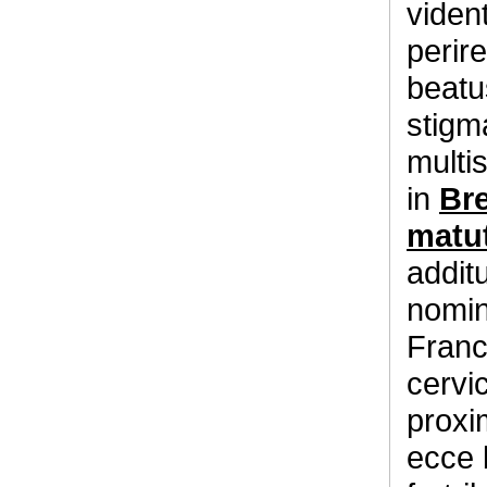
viden
perir
beatu
stigm
multis
in
Bre
matut
addit
nomin
Franc
cervi
proxi
ecce 