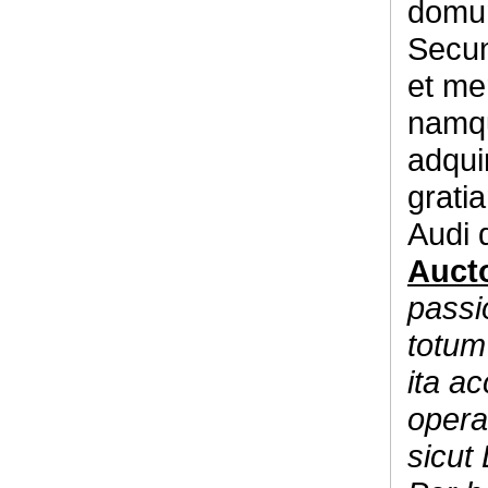
domu
Secun
et me
namqu
adqui
grati
Audi 
Aucto
passi
totum 
ita ac
opera
sicut