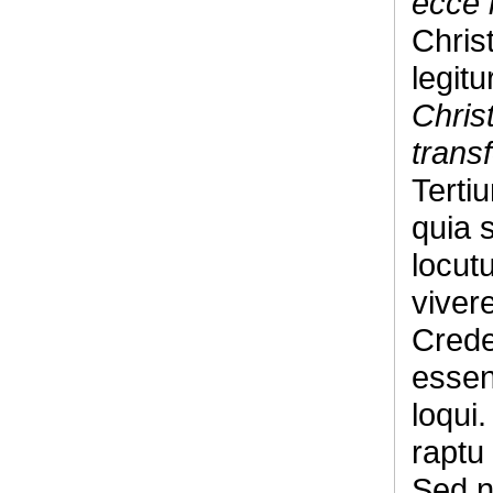
ecce 
Chris
legitu
Christ
trans
Terti
quia 
locut
vivere
Crede
essent
loqui.
raptu 
Sed n