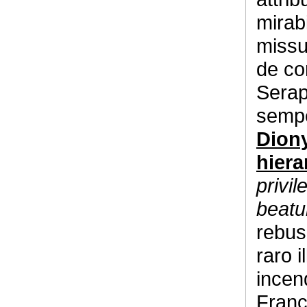
mirab
missu
de co
Serap
sempe
Diony
hiera
privil
beat
rebus
raro i
incen
Franc