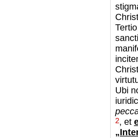
stigm
Chris
Terti
sancti
manif
incite
Chris
virtu
Ubi n
iuridi
pecca
2
, et
„Inte