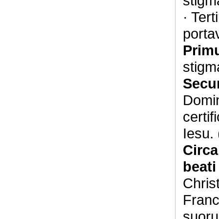
stigm
· Ter
portav
Prim
stigm
Sec
Domi
certi
Iesu. 
Circa
beati
Christ
Franc
suoru