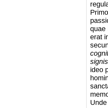
regul
Primo
passi
quae 
erat 
secu
cogni
signi
ideo p
homin
sanct
memor
Unde 