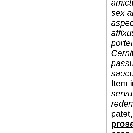
amict
sex a
aspec
affixu
porten
Cerni
passu
saecu
Item 
servu
redem
patet,
pros