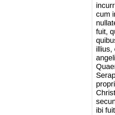
incurr
cum i
nulla
fuit, 
quibu
illius
angel
Quaer
Serap
propr
Chris
secu
ibi fu