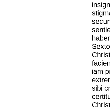
insig
stigm
secun
senti
haber
Sexto
Chris
facie
iam p
extre
sibi 
certit
Christ