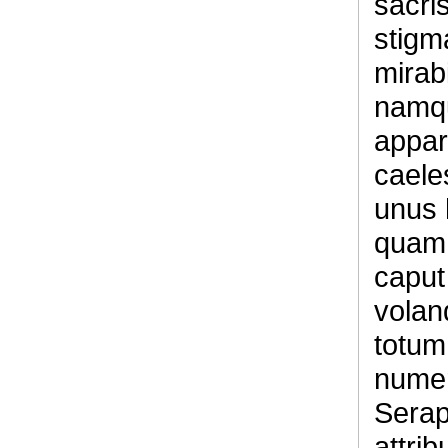
sacri
stigm
mirab
namqu
appar
caele
unus 
quam 
caput
volan
totum
numer
Serap
attrib