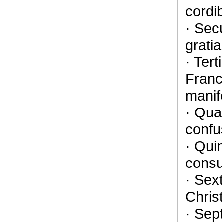
cordi
· Sec
grati
· Ter
Franci
manif
· Qua
conf
· Quin
cons
· Sex
Chris
· Sep