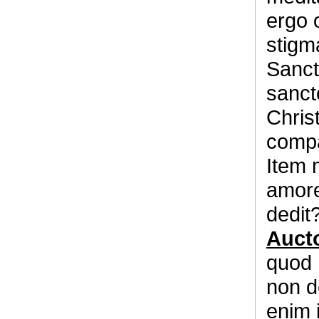
ergo 
stigm
Sanct
sancto
Christ
compa
Item 
amore
dedit
Auct
quod 
non de
enim 