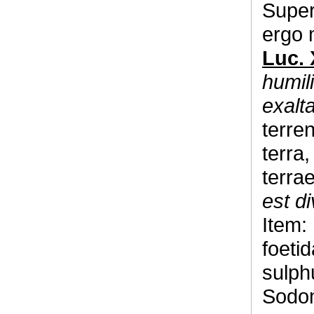
Super
ergo m
Luc. 
humili
exalta
terre
terra,
terrae
est di
Item:
foetid
sulphu
Sodom