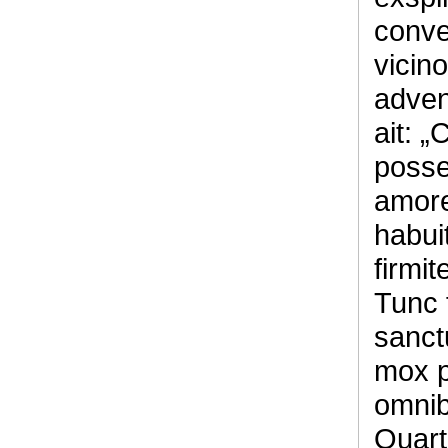
conve
vicin
adveni
ait: 
posse
amor
habui
firmit
Tunc 
sanct
mox p
omnib
Quart