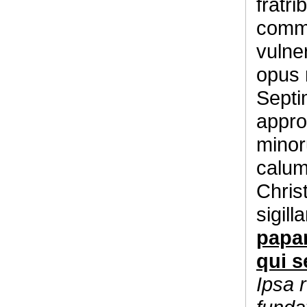
fratri
commu
vulne
opus 
Septi
appro
minor
calumn
Christ
sigill
papam
qui s
Ipsa 