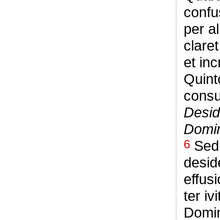
confu
per al
clare
et in
Quinto
cons
Desid
Domin
6
Sed 
desid
effus
ter iv
Domin