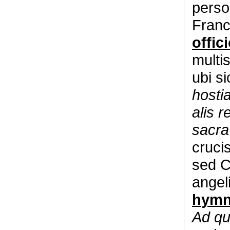
perso
Franc
offic
multi
ubi si
hostia
alis r
sacra
cruci
sed C
angeli
hym
Ad qu