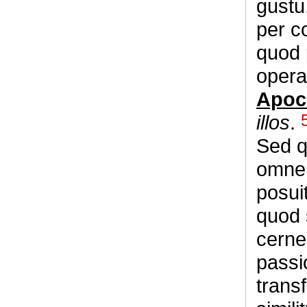
gustu,
per co
quod 
opera
Apoc.
illos
.
Sed q
omne 
posui
quod 
cerne
passi
trans