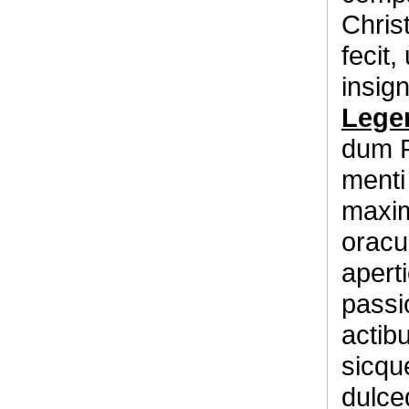
Chris
fecit
insig
Lege
dum F
menti
maxim
oracul
apert
passio
actib
sicqu
dulce