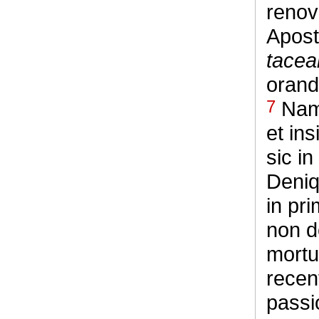
reno
Apost
tacea
oran
7
Nam 
et ins
sic in
Deniq
in pr
non d
mortu
recen
passi