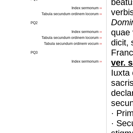
beatu
Index sermonum
››
verbi
Tabula secundum ordinem locorum
››
Domin
PQ2
quae 
Index sermonum
››
Tabula secundum ordinem locorum
››
dicit,
Tabula secundum ordinem vocum
››
Franc
PQ3
ver. s
Index sermonum
››
Iuxta
sacri
decla
secun
· Pri
· Sec