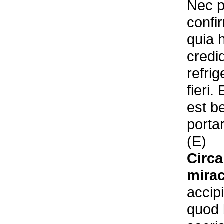
Nec p
confir
quia 
credi
refri
fieri.
est b
portar
(E)
Circa
mirac
accip
quod 