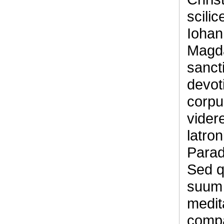
scilic
Iohan
Magd
sanct
devot
corpu
vider
latron
Parad
Sed q
suum 
medi
compa