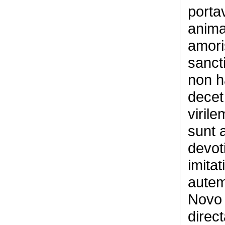
portav
anima
amori
sanct
non h
decet
viril
sunt 
devot
imitat
autem 
Novo 
direc