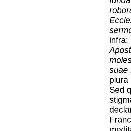
fundat
robor
Eccle
sermo
infra:
Apost
moles
suae 
plura
Sed q
stigma
decla
Franc
medit