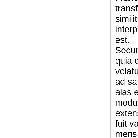
transf
simil
inter
est.
Secun
quia 
volat
ad sa
alas e
modum
exten
fuit v
mens 