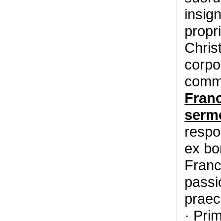
insig
propri
Chris
corpo
comm
Fran
serm
respo
ex bo
Franc
passi
praec
· Pri