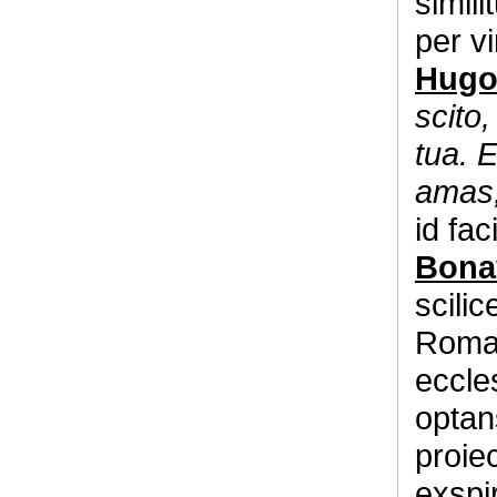
simil
per v
Hugo
scito
tua. 
amas,
id fa
Bona
scili
Romae
eccle
optan
proiec
exspi