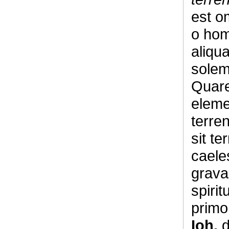
est o
o hom
aliqu
solem
Quare
eleme
terre
sit te
caele
gravar
spiri
primo
Ioh.
d