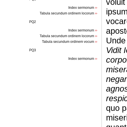
volui
Index sermonum
››
ipsum
Tabula secundum ordinem locorum
››
vocar
PQ2
apost
Index sermonum
››
Tabula secundum ordinem locorum
››
Und
Tabula secundum ordinem vocum
››
Vidit
PQ3
corpo
Index sermonum
››
miser
negan
agnos
respi
quo p
miser