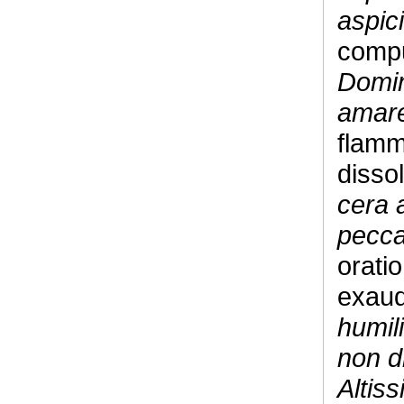
aspici
comp
Domin
amar
flamm
disso
cera a
pecca
oratio
exaud
humil
non d
Altis