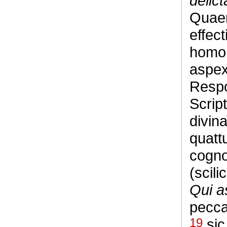
delict
Quaeri
effect
homo,
aspex
Resp
Scrip
divin
quatt
cogno
(scil
Qui a
pecca
19
sic