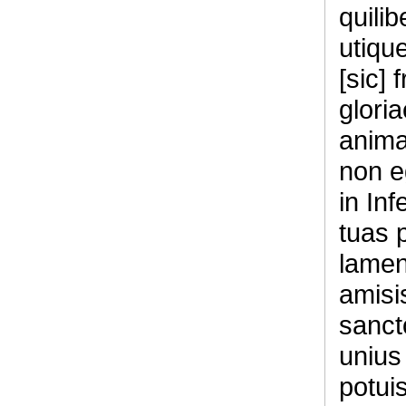
quilib
utique
[sic]
gloria
anima
non e
in In
tuas 
lamen
amisi
sanct
unius
potui