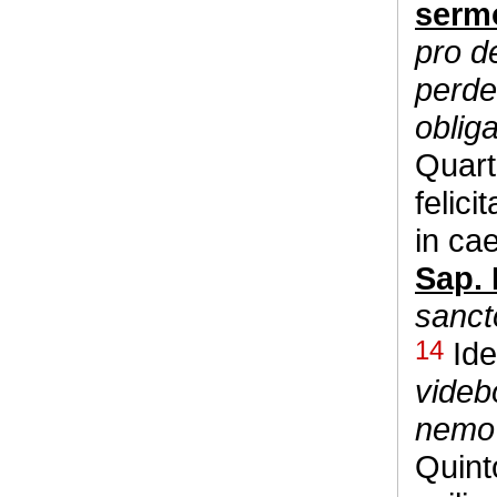
serm
pro d
perder
oblig
Quart
felic
in ca
Sap. 
sancto
14
Ide
videb
nemo 
Quint