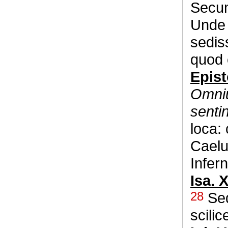
Secun
Unde 
sediss
quod 
Epist
Omniu
senti
loca: 
Caelu
Infer
Isa. X
28
Sed
scilic