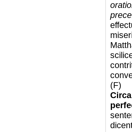
orati
prec
effec
miser
Matth
scilic
contri
conver
(F)
Circ
perf
sente
dicent