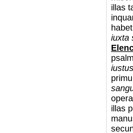
illas 
inqua
habe
iuxta
Elen
psal
iustu
prim
sangu
opera
illas
manus
secun