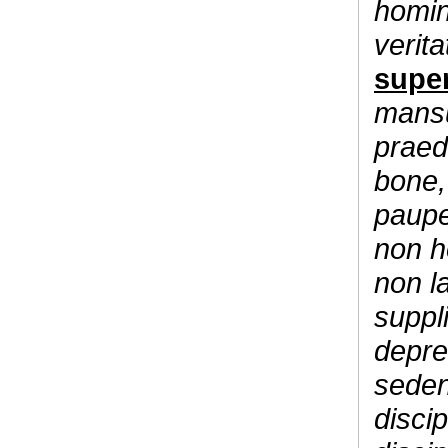
homin
verita
super
mansu
praed
bone,
paupe
non h
non l
suppl
depre
seden
disci