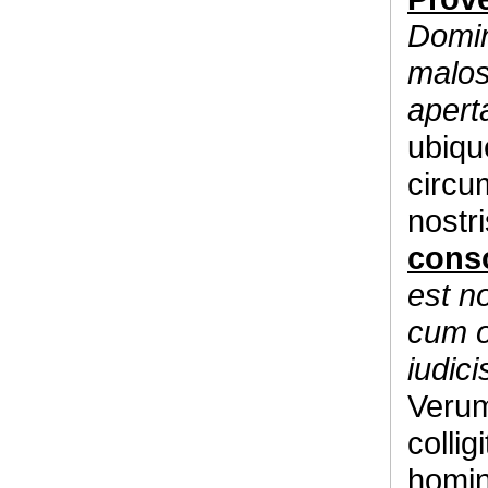
Domin
malo
apert
ubiqu
circum
nostr
conso
est no
cum o
iudici
Veru
collig
homin