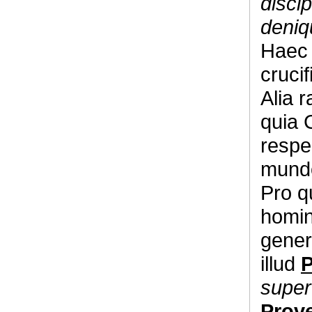
disci
deniq
Haec 
crucif
Alia r
quia 
respe
mundo
Pro q
homin
genera
illud
P
super
Prove