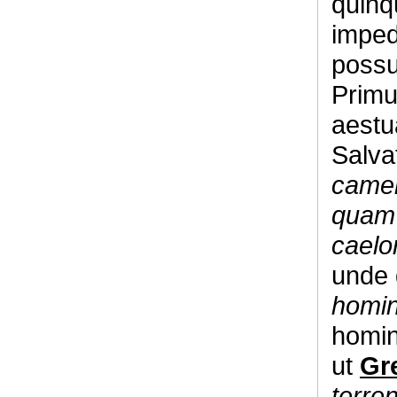
quinq
imped
possu
Primu
aestu
Salva
camel
quam 
cael
unde 
homi
homin
ut
Gr
terre