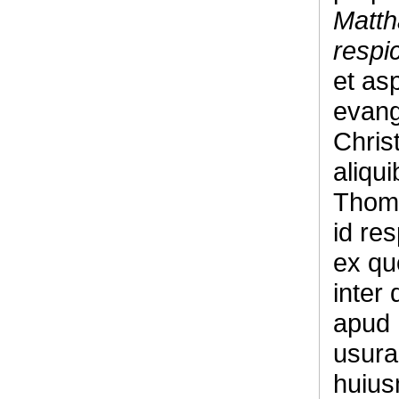
Matth
respi
et asp
evang
Christ
aliqu
Thoma
id re
ex quo
inter 
apud h
usura,
huiusm