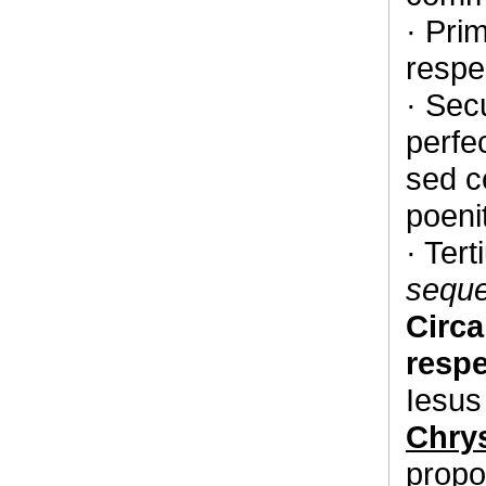
· Pri
respe
· Sec
perfec
sed c
poeni
· Tert
sequ
Circa
respe
Iesus
Chry
propo