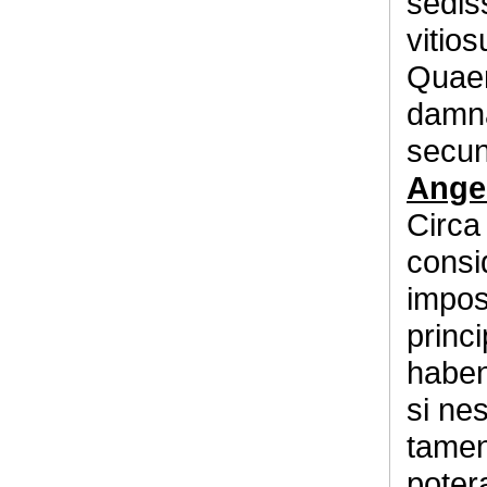
sedis
vitios
Quaer
damna
secu
Ange
Circa
consi
impos
princ
haben
si nes
tamen 
poter