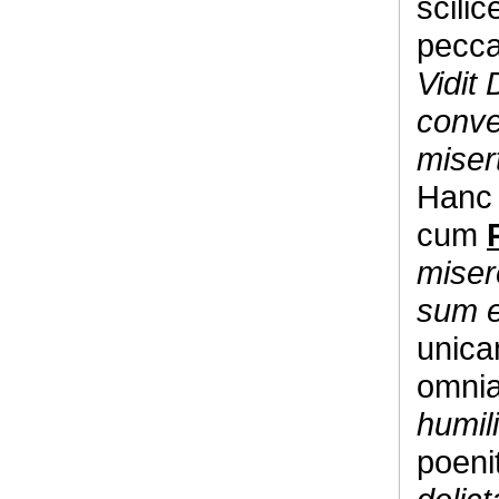
scili
pecca
Vidit
conve
miser
Hanc 
cum
miser
sum 
unica
omnia
humil
poeni