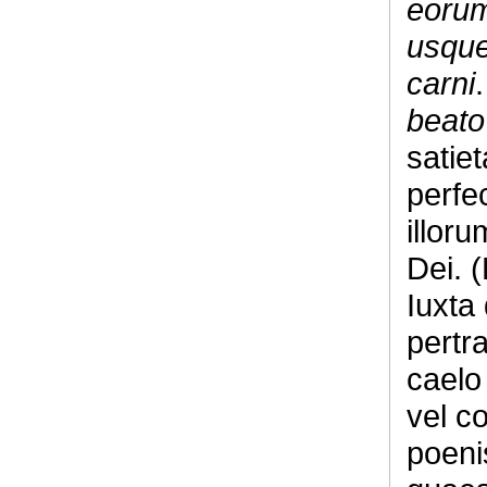
eorum
usque
carni
beato
satie
perfe
illoru
Dei. 
Iuxta
pertr
caelo
vel c
poeni