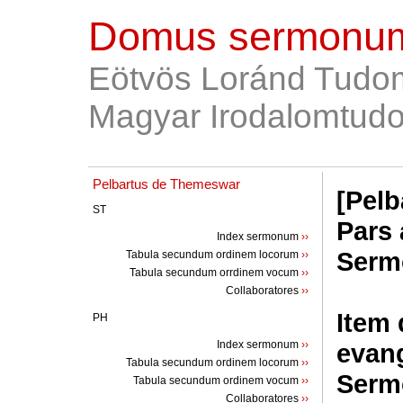
Domus sermonum
Eötvös Loránd Tudo
Magyar Irodalomtudo
Pelbartus de Themeswar
[Pelb
ST
Pars 
Index sermonum
››
Sermo
Tabula secundum ordinem locorum
››
Tabula secundum orrdinem vocum
››
Collaboratores
››
Item 
PH
Index sermonum
››
evang
Tabula secundum ordinem locorum
››
Serm
Tabula secundum ordinem vocum
››
Collaboratores
››