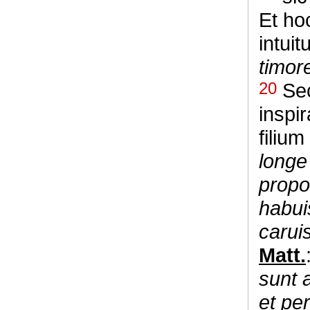
Et ho
intuit
timor
20
Sec
inspir
filiu
longe
propo
habui
carui
Matt.
sunt 
et pe