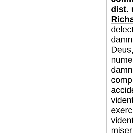
dist.
Rich
delec
damna
Deus,
numer
damna
compl
accid
vident
exerc
viden
miser