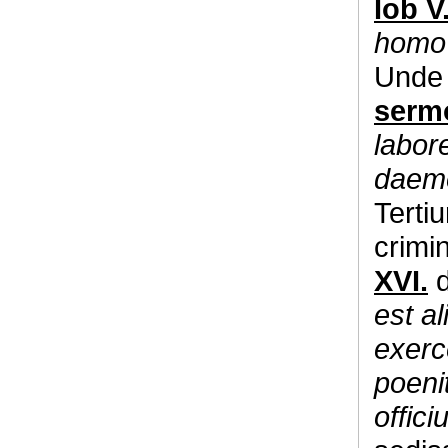
Iob V
homo 
Und
sermo
labor
daemo
Terti
crimi
XVI.
d
est al
exerc
poeni
offic