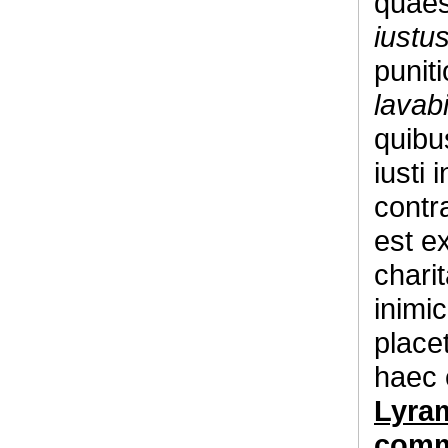
quaes
iustus
punit
lavab
quibu
iusti
contr
est e
chari
inimi
place
haec 
Lyram
commu