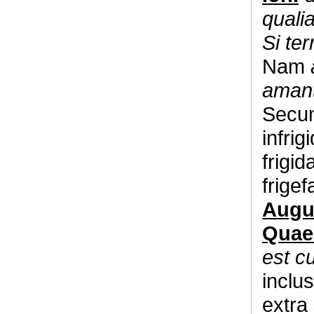
qualia
Si te
Nam
aman
Secun
infrig
frigid
frigef
Augus
Quae
est c
inclu
extra 