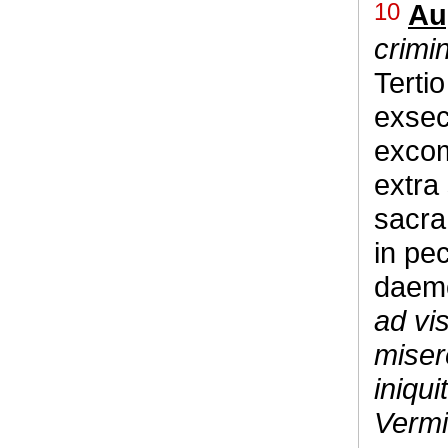
10
Au
crimi
Terti
exsecr
excom
extra
sacra
in pe
daem
ad vi
miser
iniqu
Vermi