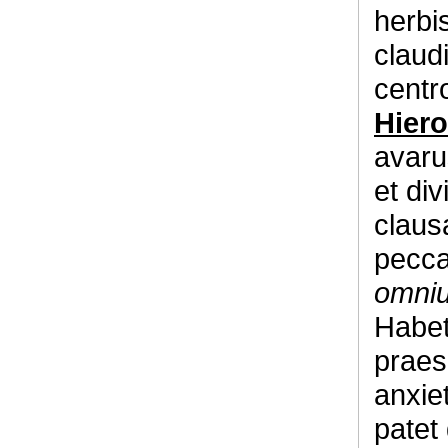
herbis
claud
centro
Hier
avaru
et div
claus
pecc
omniu
Habet
praes
anxiet
patet