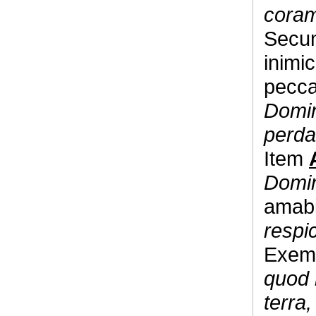
coram
Secun
inimic
pecca
Domin
perda
Item
Domin
amabi
respi
Exem
quod 
terra