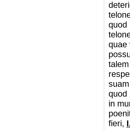
deteri
telone
quod 
telone
quae 
possu
talem 
respex
suam
quod 
in mu
poeni
fieri,
I