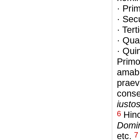
· Pri
· Sec
· Ter
· Qua
· Qui
Primo
amabil
praev
cons
iusto
6
Hin
Domin
etc.
7