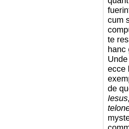
quant
fueri
cum se
compu
te res
hanc 
Unde 
ecce 
exemp
de qu
Iesus
telon
myste
comme