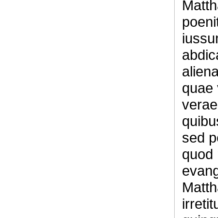
Matth
poeni
iussu
abdica
aliena
quae v
verae
quibu
sed p
quod 
evange
Matth
irreti