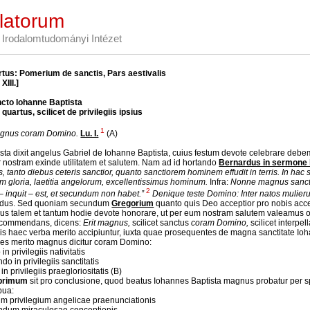
latorum
Irodalomtudományi Intézet
rtus: Pomerium de sanctis, Pars aestivalis
XIII.]
cto Iohanne Baptista
quartus, scilicet de privilegiis ipsius
1
agnus coram Domino.
Lu. I.
(A)
ista dixit angelus Gabriel de Iohanne Baptista, cuius festum devote celebrare de
r nostram exinde utilitatem et salutem. Nam ad id hortando
Bernardus in sermone 
s, tanto diebus ceteris sanctior, quanto sanctiorem hominem effudit in terris. In hac
um gloria, laetitia angelorum, excellentissimus hominum.
Infra:
Nonne magnus sanct
2
– inquit – est, et secundum non habet.”
Denique teste Domino: Inter natos mulieru
rdus. Sed quoniam secundum
Gregorium
quanto quis Deo acceptior pro nobis accedit
s talem et tantum hodie devote honorare, ut per eum nostram salutem valeamus ob
 commendans, dicens:
Erit magnus,
scilicet sanctus
coram Domino,
scilicet interpe
is haec verba merito accipiuntur, iuxta quae prosequentes de magna sanctitate I
es merito magnus dicitur coram Domino:
 in privilegiis nativitatis
do in privilegiis sanctitatis
o in privilegiis praegloriositatis (B)
 primum
sit pro conclusione, quod beatus Iohannes Baptista magnus probatur per spe
pua:
um privilegium angelicae praenunciationis