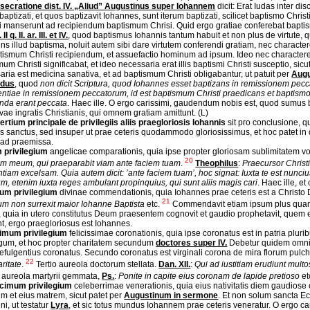
secratione dist. IV. „Aliud” Augustinus super Iohannem
dicit: Erat Iudas inter di
baptizati, et quos baptizavit Iohannes, sunt iterum baptizati, scilicet baptismo Chri
ti manserunt ad recipiendum baptismum Chrisi. Quid ergo gratiae conferebat bapt
 II q. II. ar. III. et IV.
, quod baptismus Iohannis tantum habuit et non plus de virtute, q
uens illud baptisma, noluit autem sibi dare virtutem conferendi gratiam, nec charac
tismum Christi recipiendum, et assuefactio hominum ad ipsum. Ideo nec character
um Christi significabat, et ideo necessaria erat illis baptismi Christi susceptio, s
aria est medicina sanativa, et ad baptismum Christi obligabantur, ut patuit per
Aug
rdus
, quod
non dicit Scriptura, quod Iohannes esset baptizans in remissionem pe
entiae in remissionem peccatorum, id est baptismum Christi praedicans et baptismo s
enda erant peccata
. Haec ille. O ergo carissimi, gaudendum nobis est, quod sumus 
vae ingratis Christianis, qui omnem gratiam amittunt. (L)
ertium principale de privilegiis aliis praegloriosis Iohannis
sit pro conclusione, q
 sanctus, sed insuper ut prae ceteris quodammodo gloriosissimus, et hoc patet in q
 ad praemissa.
 privilegium
angelicae comparationis, quia ipse propter gloriosam sublimitatem v
20
m meum, qui praeparabit viam ante faciem tuam
.
Theophilus
:
Praecursor Christi
tiam excelsam. Quia autem dicit: ’ante faciem tuam’, hoc signat: Iuxta te est nunci
um, etenim iuxta reges ambulant propinquius, qui sunt aliis magis cari
. Haec ille, et
um privilegium
divinae commendationis, quia Iohannes prae ceteris est a Chris
21
um non surrexit maior Iohanne Baptista
etc.
Commendavit etiam ipsum plus quam
o, quia in utero constitutus Deum praesentem cognovit et gaudio prophetavit, quem 
nt, ergo praegloriosus est Iohannes.
imum privilegium
felicissimae coronationis, quia ipse coronatus est in patria plur
 regum, et hoc propter charitatem secundum
doctores super IV.
Debetur quidem omnib
aefulgentius coronatus. Secundo coronatus est virginali corona de mira florum pulch
22
ritate
.
Tertio aureola doctorum stellata.
Dan. XII.
:
Qui ad iustitiam erudiunt multo
 aureola martyrii gemmata,
Ps.
:
Ponite in capite eius coronam de lapide pretioso
et
cimum privilegium
celeberrimae venerationis, quia eius nativitatis diem gaudiose c
um et eius matrem, sicut patet per
Augustinum in sermone
. Et non solum sancta Ec
i, ut testatur
Lyra
, et sic totus mundus Iohannem prae ceteris veneratur. O ergo ca