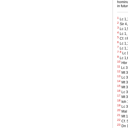
hominu
in futu
1
Lc 1,
2
Sir 4
3
Lc 1,
4
Lc 1,
5
Cf. I 
6
Lc 1,
7
Lc 1,
7
8
Lc 
9
Lc 1,
10
Hbr 
11
Lc 3
12
Mt 3
13
Lc 3
14
Mt 3
15
Mt 3
16
Lc 3
17
Mt 3,
18
Ioh 
19
Lc 3
20
Mal 
21
Mt 1
22
Cf. 
23
Dn 