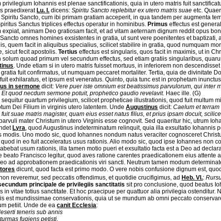
 privilegium Iohannis est plenae sanctificationis, quia in utero matris fuit sanctifica
s praedixerat
Lu. I.
dicens:
Spiritu Sancto replebitur ex utero matris suae
etc. Quaer
 Spiritu Sancto, cum ibi primam gratiam acceperit, in qua tandem per augmenta 
iritus Sanctus triplices effectus operatur in hominibus.
Primus
effectus est general
 expiat, animam Deo gratiosam facit, et ad vitam aeternam dignum reddit opus bonu
 Sancto omnes homines exsistentes in gratia, ut sunt vere poenitentes et baptizati, 
is, quem facit in aliquibus specialius, scilicet stabilire in gratia, quod numquam m
e, sicut fecit apostolis.
Tertius
effectus est singularis, quos facit in maximis, ut in 
on solum quoad primum vel secundum effectus, sed etiam gratiis singularibus, quarum
tinus
. Unde etiam si in utero matris fuisset mortuus, in inferiorem non descendis
 gratia fuit confirmatus, ut numquam peccaret mortaliter. Tertia, quia de divinitate Do
 fuit exhilaratus, et ipsum est veneratus. Quinto, quia tunc est in prophetam inunctus
us in sermone
dicit:
Vere puer iste omnium est beatissimus parvulorum, qui inter
t. Et quod necdum sermone potuit, prophetico gaudio revelavit.
Haec ille. (G)
sequitur quartum privilegium, scilicet propheticae illustrationis, quod fuit multum m
tum Dei Filium in virginis utero latentem. Unde
Augustinus
dicit:
Caelum et terram 
 fuit suae matris magister, quam eius esset natus filius, et prius ipsam docuit, scili
 parvuli mater Christum in utero Virginis esse cognovit. Sed quaeritur hic, utrum Io
ndet
Lyra
, quod Augustinus indeterminatum relinquit, quia illa exsultatio Iohannis
 modis. Uno modo sic, quod Iohannes nondum natus veraciter cognosceret Christ
, quod in eo fuit acceleratus usus rationis. Alio modo sic, quod ipse Iohannes non c
bebat usum rationis, illa tamen motio pueri et exsultatio facta est a Deo ad declarati
e beato Francisco legitur, quod aves ratione carentes praedicationem eius attente a
Deo ad approbationem praedicationis viri sancti. Neutrum tamen modum determinat
tores
dicunt, quod facta est primo modo. O vere nobis confusione dignum est, quod 
non reveremur, sed peccatis offendimus, et quotidie crucifigimus, ad
Heb. VI.
:
Rursu
secundum principale de privilegiis sanctitatis
sit pro conclusione, quod beatus Iohan
in vitae totius sanctitate. Et hoc praecipue per quattuor alia privilegia ostenditur
is est mundissimae conservationis, quia ut se mundum ab omni peccato conservaret,
um petiit. Unde de ea
canit Ecclesia
:
eserti teneris sub annis
turmas fugiens petisti,