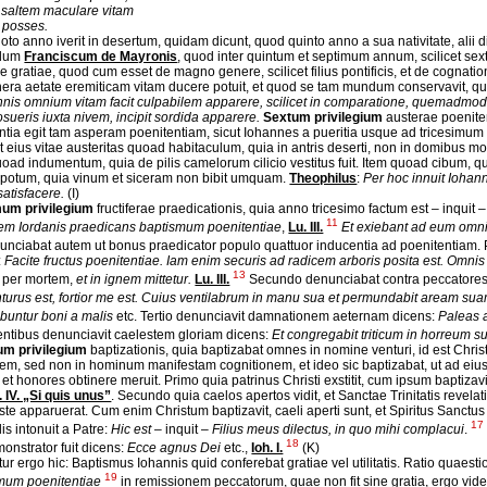
i saltem maculare vitam
 posses.
oto anno iverit in desertum, quidam dicunt, quod quinto anno a sua nativitate, alii
dum
Franciscum de Mayronis
, quod inter quintum et septimum annum, scilicet sexto
 gratiae, quod cum esset de magno genere, scilicet filius pontificis, et de cognati
nera aetate eremiticam vitam ducere potuit, et quod se tam mundum conservavit, q
nis omnium vitam facit culpabilem apparere, scilicet in comparatione, quemadmodum
sueris iuxta nivem, incipit sordida apparere.
Sextum privilegium
austerae poeniten
ntia egit tam asperam poenitentiam, sicut Iohannes a pueritia usque ad tricesimum
et eius vitae austeritas quoad habitaculum, quia in antris deserti, non in domibus m
uoad indumentum, quia de pilis camelorum
cilicio vestitus fuit. Item quoad cibum, 
potum, quia vinum et siceram non bibit umquam.
Theophilus
:
Per hoc innuit Iohan
satisfacere.
(I)
um privilegium
fructiferae praedicationis, quia anno tricesimo factum est – inqu
11
em Iordanis praedicans baptismum poenitentiae
,
Lu. III.
Et exiebant ad eum omni
nciabat autem ut bonus praedicator populo quattuor inducentia ad poenitentiam. 
:
Facite fructus poenitentiae. Iam enim securis ad radicem arboris posita est. Omni
13
et per mortem,
et in ignem mittetur.
Lu. III.
Secundo denunciabat contra peccatores d
turus est, fortior me est. Cuius ventilabrum in manu sua et permundabit aream su
buntur boni a malis
etc. Tertio denunciavit damnationem aeternam dicens:
Paleas a
entibus denunciavit caelestem gloriam dicens:
Et congregabit triticum in horreum 
m privilegium
baptizationis, quia baptizabat omnes in nomine venturi, id est Christ
nem, sed non in hominum manifestam cognitionem, et ideo sic baptizabat, ut ad eiu
 et honores obtinere meruit. Primo quia patrinus Christi exstitit, cum ipsum baptizavi
. IV. „Si quis unus”
. Secundo quia caelos apertos vidit, et Sanctae Trinitatis rev
ste apparuerat. Cum enim Christum baptizavit, caeli aperti sunt, et Spiritus Sanctu
17
is intonuit a Patre:
Hic est
– inquit –
Filius meus dilectus, in quo mihi complacui
.
18
monstrator fuit dicens:
Ecce agnus Dei
etc.,
Ioh. I.
(K)
ur ergo hic: Baptismus Iohannis quid conferebat gratiae vel utilitatis. Ratio quaesti
19
mum poenitentiae
in remissionem peccatorum, quae non fit sine gratia, ergo vide