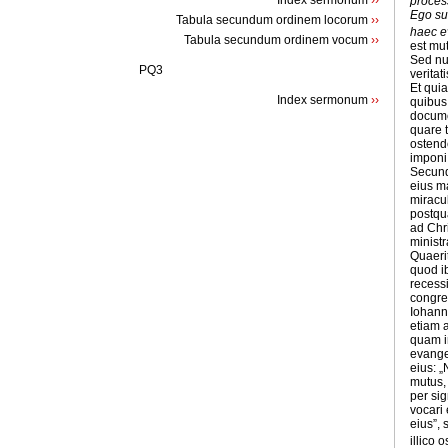
Index sermonum
››
process
Ego su
Tabula secundum ordinem locorum
››
haec ev
Tabula secundum ordinem vocum
››
est mu
Sed nu
PQ3
veritat
Et qui
Index sermonum
››
quibus 
docume
quare t
ostend
imponi
Secund
eius ma
miracu
postqu
ad Chr
ministr
Quaeri
quod ib
recess
congre
Iohanne
etiam 
quam in
evange
eius: „
mutus, 
per si
vocari
eius”, 
illico 