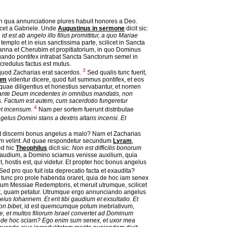
n qua annunciatione plures habuit honores a Deo.
icet a Gabriele. Unde
Augustinus in sermone
dicit sic:
id est ab angelo illo filius promittitur, a quo Mariae
 templo et in eius sanctissima parte, scilicet in Sancta
 manna et Cherubim et propitiatorium, in quo Dominus
quando pontifex intrabat Sancta Sanctorum semel in
credulus factus est mutus.
3
 quod Zacharias erat sacerdos.
Sed qualis tunc fuerit,
cum
videntur dicere, quod fuit summus pontifex, et eos
quae diligentius et honestius servabantur, et nomen
 ante Deum incedentes in omnibus mandatis, non
uis. Factum est autem, cum sacerdotio fungeretur
4
et incensum
.
Nam per sortem fuerunt distributae
angelus Domini stans a dextris altaris incensi. Et
ssit discerni bonus angelus a malo? Nam et Zacharias
m velint. Ad quae respondetur secundum
Lyram
,
Sed hic
Theophilus
dicit sic:
Non est difficilis bonorum
 gaudium, a Domino sciamus venisse auxilium, quia
 hostis est, qui videtur. Et propter hoc bonus angelus
Sed pro quo fuit ista deprecatio facta et exaudita?
tunc pro prole habenda oraret, quia de hoc iam senex
um Messiae Redemptoris, et meruit utrumque, scilicet
dat, quam petatur. Utrumque ergo annunciando angelus
 eius Iohannem. Et erit tibi gaudium et exsultatio. Et
on bibet
, id est quemcumque potum inebriativum,
ae, et multos filiorum Israel convertet ad Dominum
de hoc sciam? Ego enim sum senex, et uxor mea