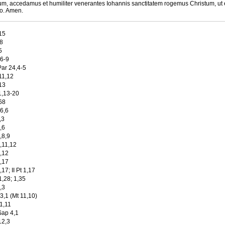
m, accedamus et humiliter venerantes Iohannis sanctitatem rogemus Christum, ut eiu
ro. Amen.
15
,8
5
 6-9
Par 24,4-5
11,12
13
1,13-20
68
6,6
,3
,6
,8,9
,11,12
,12
,17
17; II Pt 1,17
1,28; 1,35
,3
3,1 (Mt 11,10)
1,11
Sap 4,1
12,3