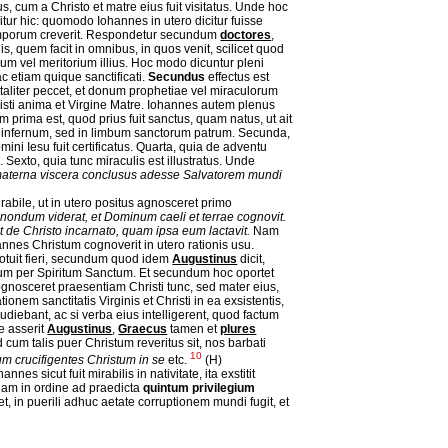
tus, cum a Christo et matre eius fuit visitatus. Unde hoc
itur hic: quomodo Iohannes in utero dicitur fuisse
temporum creverit. Respondetur secundum
doctores
,
is, quem facit in omnibus, in quos venit, scilicet quod
m vel meritorium illius. Hoc modo dicuntur pleni
ac etiam quique sanctificati.
Secundus
effectus est
ortaliter peccet, et donum prophetiae vel miraculorum
Christi anima et Virgine Matre. Iohannes autem plenus
 prima est, quod prius fuit sanctus, quam natus, ut ait
set infernum, sed in limbum sanctorum patrum. Secunda,
mini Iesu fuit certificatus. Quarta, quia de adventu
. Sexto, quia tunc miraculis est illustratus. Unde
 materna viscera conclusus adesse Salvatorem mundi
irabile, ut in utero positus agnosceret primo
nondum viderat, et Dominum caeli et terrae cognovit.
cet de Christo incarnato, quam ipsa eum lactavit.
Nam
hannes Christum cognoverit in utero rationis usu.
 potuit fieri, secundum quod idem
Augustinus
dicit,
um per Spiritum Sanctum. Et secundum hoc oportet
ognosceret praesentiam Christi tunc, sed mater eius,
onem sanctitatis Virginis et Christi in ea exsistentis,
udiebant, ac si verba eius intelligerent, quod factum
e asserit
Augustinus
,
Graecus
tamen et
plures
cum talis puer Christum reveritus sit, nos barbati
10
m crucifigentes Christum in se
etc.
(H)
nes sicut fuit mirabilis in nativitate, ita exstitit
. Nam in ordine ad praedicta
quintum privilegium
 in puerili adhuc aetate corruptionem mundi fugit, et