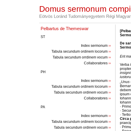
Domus sermonum compi
Eötvös Loránd Tudományegyetem Régi Magyar 
Pelbartus de Themeswar
[Pelba
Sermo 
ST
De san
Index sermonum
››
Sermo 
Tabula secundum ordinem locorum
››
Erit m
Tabula secundum orrdinem vocum
››
Collaboratores
››
Verba 
propte
PH
insigni
iustor
Index sermonum
››
„Unus 
Berna
Tabula secundum ordinem locorum
››
debemu
Tabula secundum ordinem vocum
››
ipsum
Collaboratores
››
Iohann
Iohann
· Primo
PA
· Secun
· Terti
Index sermonum
››
Circa
Tabula secundum ordinem locorum
››
praeci
· Prim
Tabula secundum ordinem vocum
››