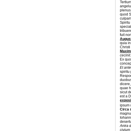
Tertium
angelu
plenus
quod Sp
culpam
Spiritu
special
tribuer
fuit n
Augus
quia in
Christi
Maxim
cecini
Ex quo 
concep
Et ante
spiritu
Respo
duobus
dicere
quae ha
sicut d
est a 
exposi
ipsum 
Circa 
magnus 
Iohann
desert
Antra d
civium 