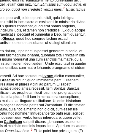
rguendo eius incredulitatem merito puniendam dixit:
geli, etiam cum mittuntur.
Et missus sum loqui ad te, et
8
 pro eo, quod non credidisti verbis meis
.
Et sic factus
quod peccavit, et ideo punitus fuit, quia tot signa
 sibi in loco sacro et exsistenti in ministerio divino.
Ex quibus constabat, quod erat bonus angelus,
angelum lucis, et tamen non credidit ei. Ex quo accipe
edicatis, peccant et punientur a Deo. Item quaeritur,
et
Glossa
, quod hoc congrue factum est ad
tis in deserto nascebatur, ut sic legi silentium
o datum, ut pater eius posset generare in senio, et
ium fuit magnum Iohanni, quoniam tota Trinitas in ista
us ipsum honoravit una cum sanctissima matre, quia
onis agnitionem dedit eidem. Unde exsultavit in gaudio
ribus mensibus cum matre Iohannis praegnante et eidem
recesserit. Ad hoc secundum
Lyram
dicitur communiter,
t
Graecus
dicunt, quod imminente partu Elisabeth
es aliae et plures vicini ad partum Elisabeth
bat, et ideo antea recessit. Item Spiritus Sanctus
icavit, ac prophetam fecit ipsum, et pro gratia eius
abilia plura fecit tam in miraculosa conceptione,
 mutitate ac linguae restitutione. Ut enim historiam
ognati nomine patris sui Zachariam. Et dixit mater
tum, quia hoc a marito non didicit, cum esset ille
cetur hoc nomine.” Innuebant ergo patri eius, scilicet
n possent eum verbo tenus interrogare, quem vellet
dum
Catholicon
scripsit dicens: „Iohannes est nomen
atris et matris in nominis impositione. Apertum est autem
9
nus
Deus Israel
etc.
Et sic patet hoc privilegium. (F)