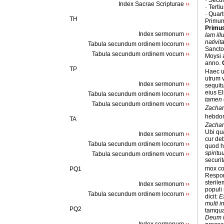
· Secu
Index Sacrae Scripturae
››
· Terti
· Quart
TH
Primum 
Primu
Index sermonum
››
Iam ill
nativi
Tabula secundum ordinem locorum
››
Sancto
Tabula secundum ordinem vocum
››
Moysi 
anno.
TP
Haec u
utrum 
Index sermonum
››
sequit
eius E
Tabula secundum ordinem locorum
››
tamen e
Tabula secundum ordinem vocum
››
Zachar
hebdom
TA
Zachari
Ubi qu
Index sermonum
››
cur de
Tabula secundum ordinem locorum
››
quod ho
spiritu
Tabula secundum ordinem vocum
››
securi
mox co
PQ1
Respo
steril
Index sermonum
››
populi
Tabula secundum ordinem locorum
››
dicit:
E
multi 
PQ2
tamqu
Deum 