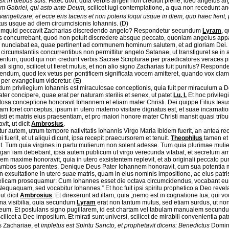
it in diebus suis.
Haec dixit, quia verbis angeli non credidit plene, ideo angelus a
m Gabriel, qui asto ante Deum,
scilicet iugi contemplatione, a qua non recedunt an
angelizare, et ecce eris tacens et non poteris loqui usque in diem, quo haec fient,
tus usque ad diem circumcisionis Iohannis. (D)
mquid peccavit Zacharias discredendo angelo? Respondetur secundum
Lyram
, 
is concurrebant, quod non potuit discredere absque peccato, quoniam angelus apparuit
a nunciabat ea, quae pertinent ad communem hominum salutem, et ad gloriam Dei. 
circumstantiis concurrentibus non permittitur angelo Satanae, ut transfiguret se in 
ntum, quod qui non credunt verbis Sacrae Scripturae per praedicatores veraces pra
ali signo, scilicet ut fieret mutus, et non alio signo Zacharias fuit punitus? Respond
endum, quod lex vetus per pontificem significata vocem amitteret, quando vox claman
 per evangelium videretur. (E)
um privilegium Iohannis est miraculosae conceptionis, quia fuit per miraculum a De
ter concipere, quae erat per naturam sterilis et senex, ut patet
Lu. I.
Et hoc privileg
losa conceptione honoravit Iohannem et etiam mater Christi. Dei quippe Filius Ies
am foret conceptus, ipsum in utero materno visitare dignatus est, et suae incarnati
isti et matris eius praesentiam, et pro maiori honore mater Christi mansit quasi t
avit, ut dicit
Ambrosius
.
tur autem, utrum tempore nativitatis Iohannis Virgo Maria ibidem fuerit, an antea 
i fuerit, et ut aliqui dicunt, ipsa recepit praecursorem et tenuit.
Theophilus
tamen e
it. Tum quia virgines in partu mulierum non solent adesse. Tum quia plurimae mulier
gari iam debebant, ipsa autem publicum ut virgo verecunda vitabat, et secretum ama
m maxime honoravit, quia in utero exsistentem replevit, et ab originali peccato purif
ambos suos parentes. Denique Deus Pater Iohannem honoravit, cum sua potentia mir
 exsultatione in utero suae matris, quam in eius nominis impositione, ac eius patris
licam prosequamur: Cum Iohannes esset die octava circumcidendus, vocabant eum c
Nequaquam, sed vocabitur Iohannes.” Et hoc fuit ipsi spiritu prophetico a Deo revela
ut dicit
Ambrosius
. Et direxerunt ad illam, quia „nemo est in cognatione tua, qui vo
gna visibilia, quia secundum
Lyram
erat non tantum mutus, sed etiam surdus, ut no
 eum. Et postulans signo pugillarem, id est chartam vel tabulam manualem secun
scilicet a Deo impositum. Et mirati sunt universi, scilicet de mirabili convenientia p
os Zachariae, et
impletus est Spiritu Sancto, et prophetavit dicens: Benedictus
Domi