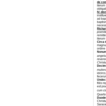
de con
iterum 
obliga
IV. dist.
instit
ad bap
baptism
necess
Richa
poenit
remitt
iterum 
Circa t
magnus
ordine
Nonum
angelu
reveren
Christ
Decim
mulier
idcirc
feceru
Undec
filiis
est pr
cum cla
Quarto
Duode
Christ
Saracen