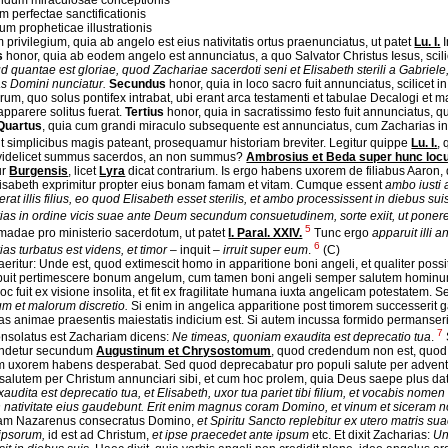
ndum miraculosae conceptionis
um perfectae sanctificationis
um propheticae illustrationis
privilegium, quia ab angelo est eius nativitatis ortus praenunciatus, ut patet
Lu. I.
I
s
honor, quia ab eodem angelo est annunciatus, a quo Salvator Christus Iesus, scil
ud quantae est gloriae, quod Zachariae sacerdoti seni et Elisabeth sterili a Gabriele, 
tas Domini nunciatur.
Secundus
honor, quia in loco sacro fuit annunciatus, scilicet in
rum, quo solus pontifex intrabat, ubi erant arca testamenti et tabulae Decalogi et
apparere solitus fuerat.
Tertius
honor, quia in sacratissimo festo fuit annunciatus, 
Quartus
, quia cum grandi miraculo subsequente est annunciatus, cum Zacharias in
t simplicibus magis pateant, prosequamur historiam breviter. Legitur quippe
Lu. I.
,
videlicet summus sacerdos, an non summus?
Ambrosius et Beda super hunc lo
ur
Burgensis
, licet
Lyra
dicat contrarium. Is ergo habens uxorem de filiabus Aaron, 
lisabeth exprimitur propter eius bonam famam et vitam. Cumque essent
ambo iusti
rat illis filius, eo quod Elisabeth esset sterilis, et ambo processissent in diebus s
ias in ordine vicis suae ante Deum secundum consuetudinem, sorte exiit, ut poner
5
adae pro ministerio sacerdotum, ut patet
I. Paral. XXIV.
Tunc ergo
apparuit illi 
6
as turbatus est videns, et timor
– inquit –
irruit super eum
.
(C)
aeritur: Unde est, quod extimescit homo in apparitione boni angeli, et qualiter po
buit pertimescere bonum angelum, cum tamen boni angeli semper salutem hominu
c fuit ex visione insolita, et fit ex fragilitate humana iuxta angelicam potestatem. 
um et malorum discretio.
Si enim in angelica apparitione post timorem successerit
tas animae praesentis maiestatis indicium est. Si autem incussa formido permanserit,
7
nsolatus est Zachariam dicens:
Ne timeas, quoniam exaudita est deprecatio tua
.
ndetur secundum
Augustinum et Chrysostomum
, quod credendum non est, quod 
em uxorem habens desperabat. Sed quod deprecabatur pro populi salute per advent
 salutem per Christum annunciari sibi, et cum hoc prolem, quia Deus saepe plus 
xaudita est deprecatio tua, et Elisabeth, uxor tua pariet tibi filium, et vocabis nomen
in nativitate eius gaudebunt. Erit enim magnus coram Domino, et vinum et siceram n
am Nazarenus consecratus Domino,
et Spiritu Sancto replebitur ex utero matris su
ipsorum,
id est ad Christum,
et ipse praecedet ante ipsum
etc. Et dixit Zacharias:
Un