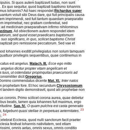
scipulos. Si quos autem baptizavit Iudas, non sunt
sti. Ex quo sequitur, quod baptizati baptismo Iohannis
ismus Iohannis? Ad haec respondet
Richardus super
uantum voluit sibi Deus dare, qui fuit principalis causa
terem imprimendi, sed fuit tantum quaedam praeparatio
em imprimebat, nec gratiam conferebat, sed
icut ad medicinam praeparativam infirmo nihilominus
ustinum
. Ad obiectionem autem respondet idem
ccatorum, sed quod esset praedicans baptismum
uo significans, in quo, scilicet baptismo Christi
baptizati pro remissione peccatorum. Sed vae et
uod Iohannes exstitit privilegiatus non solum tamquam
uattuor privilegiis sequentibus, quae continemus in
ocatus est angelus.
Malach. III.
:
Ecce ego mitto
 angelus dicitur propter vitam angelicam et
us tuus, ut ostendatur propinquitas praecursoris ad
 consimiliter dicit
Gregorius
.
to Domino commendatus dicente
Mat. XI.
:
Inter natos
 prophetam fore. Et hoc secundum
Chrysostomum
et tandem digito demonstravit, quod alii prophetae non
ibus coronis. Primo scilicet corona aurea, quae debetur
us beatis, tamen quia Iohannes fuit maximus, ergo
ritudine.
Sap. IV.
:
O quam pulchra est casta generatio
23
s, fulgebunt quasi stellae in perpetuas aeternitates
.
24
c.
elebrat Ecclesia, quod nulli sanctorum facit praeter
clesia festivat Iohannis nativitatem, sed etiam
rissimi, omnis aetas, omnis sexus, omnis conditio