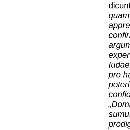
dicun
quam 
appre
confir
argum
exper
Iudae
pro h
poter
confi
„Domin
sumus
prodig