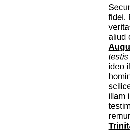
Secun
fidei
verit
aliud
Augu
testis
ideo 
homin
scilic
illam
testi
remun
Trinita