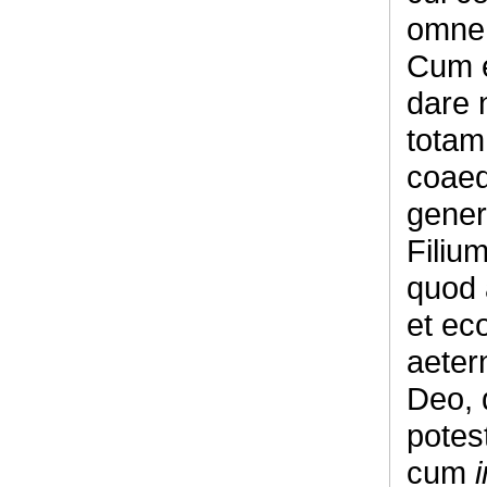
omne,
Cum e
dare n
totam 
coaeq
gener
Filiu
quod 
et ec
aeter
Deo, 
potest
cum