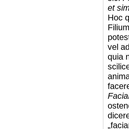
et si
Hoc q
Filiu
potes
vel a
quia 
scilic
anima
facer
Faci
osten
dicer
„faci