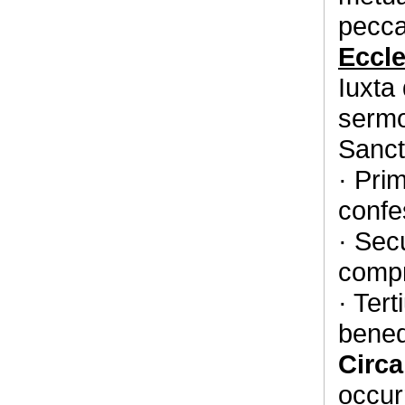
pecca
Eccle
Iuxta
serm
Sancti
· Pri
confe
· Sec
compr
· Tert
bened
Circ
occur