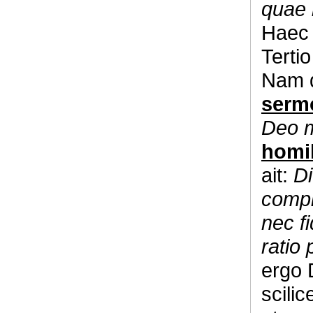
quae 
Haec 
Terti
Nam d
sermo
Deo m
homi
ait:
Di
compr
nec f
ratio
ergo 
scili