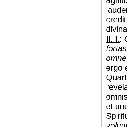
agnit
laude
credi
divin
li. I.
:
forta
omne,
ergo 
Quart
revel
omnis
et un
Spiri
volun