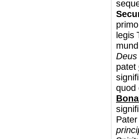
seque
Secu
primo
legis 
mundi,
Deus 
patet
signi
quod 
Bona
signif
Pater 
princi