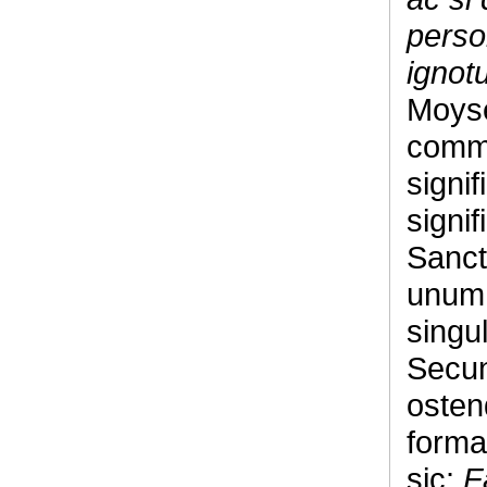
person
ignot
Moyses
comme
signi
signif
Sanct
unum 
singul
Secu
ostend
forma
sic:
F