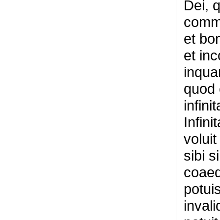
Dei, 
comme
et bon
et in
inquam
quod 
infini
Infini
volui
sibi 
coaeq
potui
inval