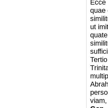
Ecce 
quae 
simili
ut im
quate
simili
suffic
Terti
Trini
multip
Abraha
perso
viam, 