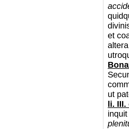
accid
quidqu
divin
et co
alter
utroq
Bonav
Secun
comme
ut pa
li. III
inqui
pleni