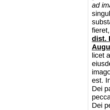
ad im
singul
subst
fieret
dist. I
Augus
licet
eiusd
imago 
est. 
Dei pa
pecca
Dei p