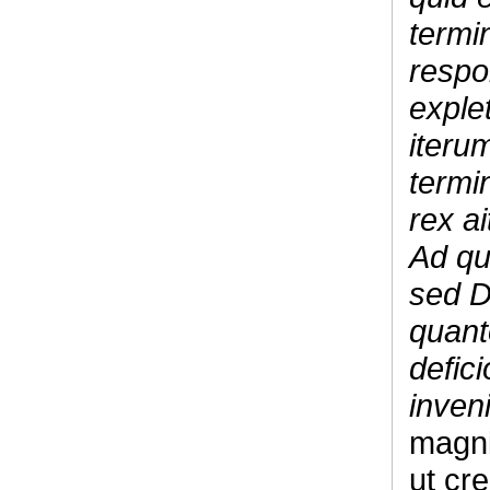
termi
respo
explet
iteru
termi
rex ai
Ad qu
sed D
quant
defic
inveni
magni
ut cr