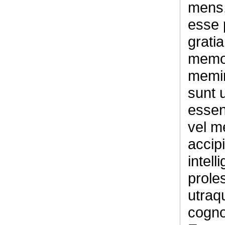
mens,
esse p
grati
memori
memini
sunt 
essen
vel m
accipi
intell
proles
utraq
cogno