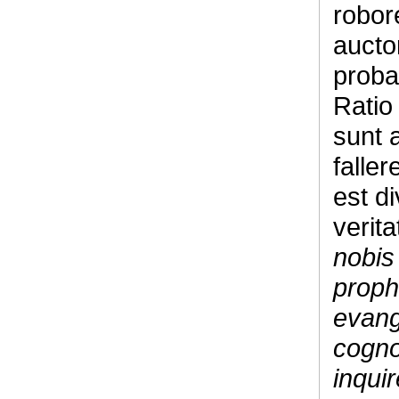
robor
aucto
probat
Ratio 
sunt 
faller
est di
verit
nobis
proph
evang
cogno
inqui