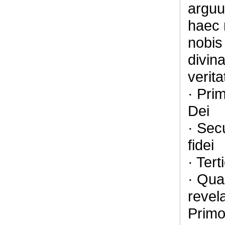
arguu
haec 
nobis
divin
verita
· Pri
Dei
· Sec
fidei
· Ter
· Qua
revel
Primo