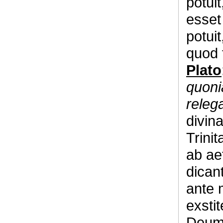
potui
esset
potuit
quod 
Plato
quoni
relega
divin
Trini
ab ae
dican
ante 
exstit
Deum 