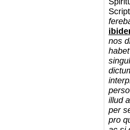
Spiri
Scrip
fereb
ibide
nos d
habet
singu
dictu
interp
perso
illud 
per se
pro q
ac si 