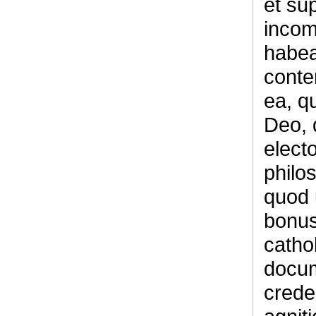
et su
incom
habea
conte
ea, q
Deo, 
elect
philo
quod 
bonus
catho
docum
crede