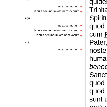
quide
Index sermonum
››
Trinit
Tabula secundum ordinem locorum
››
Spiri
PQ2
quod 
Index sermonum
››
Tabula secundum ordinem locorum
››
cum
Tabula secundum ordinem vocum
››
Pater
PQ3
noste
Index sermonum
››
human
bened
Sanct
quod 
quod 
sunt 