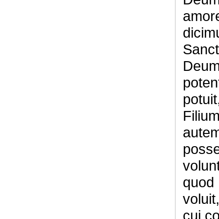
amore
dicim
Sanct
Deum e
potent
potuit
Filiu
autem 
posse
volun
quod 
voluit
cui c