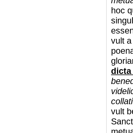
metua
hoc q
singul
essen
vult 
poena
glori
dicta
benedi
videl
collat
vult b
Sanct
metuat