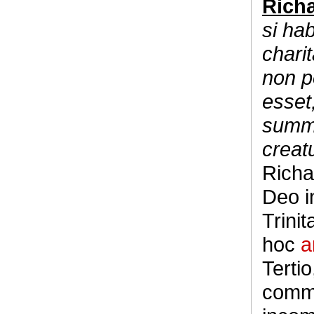
Rich
si ha
chari
non p
esset
summe
crea
Richa
Deo in
Trinit
hoc
a
Terti
comme