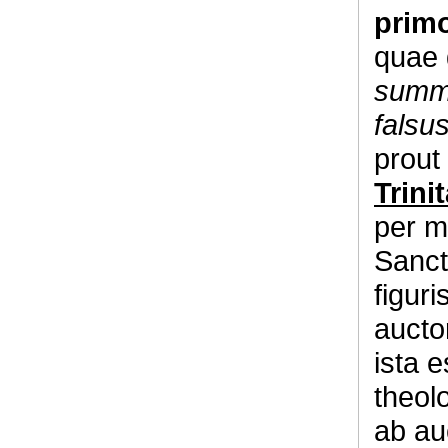
prim
quae 
summa
falsus
prout 
Trini
per m
Sancta
figur
aucto
ista e
theolo
ab auc