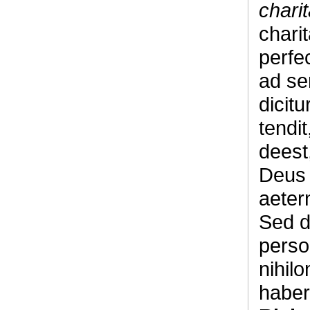
chari
charit
perfe
ad se
dicit
tendi
deest
Deus 
aeter
Sed d
person
nihil
haber