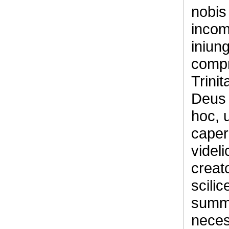
nobis
incom
iniung
compr
Trinit
Deus 
hoc, 
caper
videl
creat
scili
summe
neces