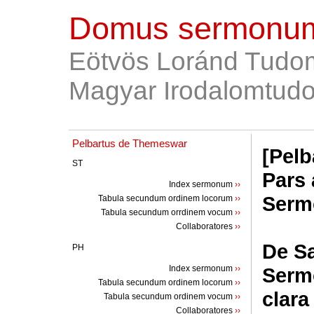
Domus sermonum
Eötvös Loránd Tudo
Magyar Irodalomtudo
Pelbartus de Themeswar
[Pelb
ST
Pars 
Index sermonum
››
Sermo
Tabula secundum ordinem locorum
››
Tabula secundum orrdinem vocum
››
Collaboratores
››
De Sa
PH
Index sermonum
››
Sermo
Tabula secundum ordinem locorum
››
clara
Tabula secundum ordinem vocum
››
Collaboratores
››