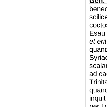
Gen. 
bened
scilic
cocto
Esau 
et erit
quand
Syria
scala
ad c
Trini
quan
inqui
per fi