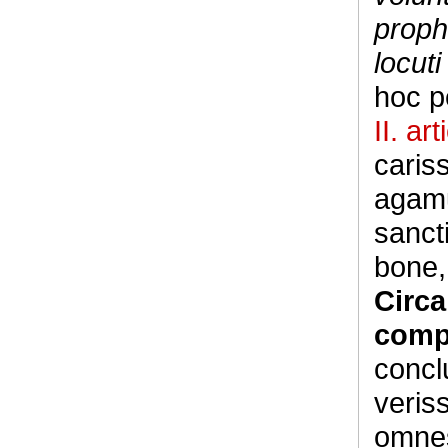
prophe
locut
hoc p
II. art
caris
agamu
sanct
bone, 
Circ
comp
concl
veris
omnes