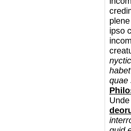
incom
credi
plene
ipso 
incom
creat
nycti
habet
quae 
Phil
Unde 
deor
inter
quid 