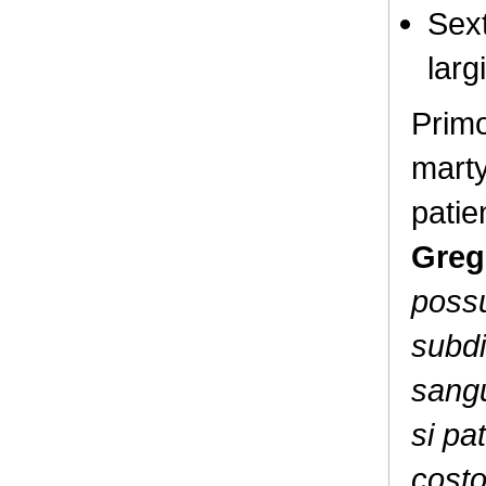
Sex
larg
Primo
marty
patie
Greg
possu
subdi
sang
si pa
cost