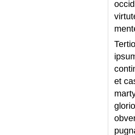
occidi
virtu
mente
Terti
ipsum
conti
et ca
marty
glori
obver
pugna