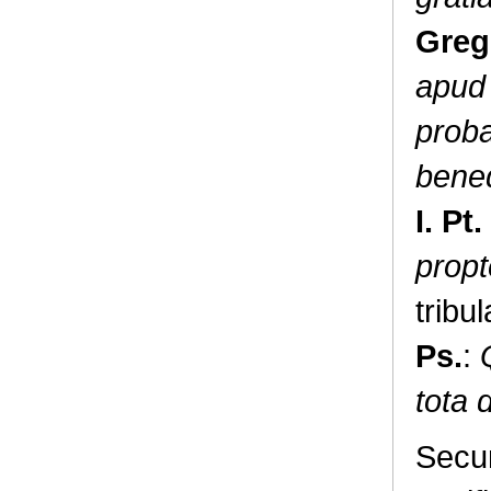
Greg
apud 
proba
bened
I. Pt. 
propt
tribu
Ps.
:
tota 
Secun