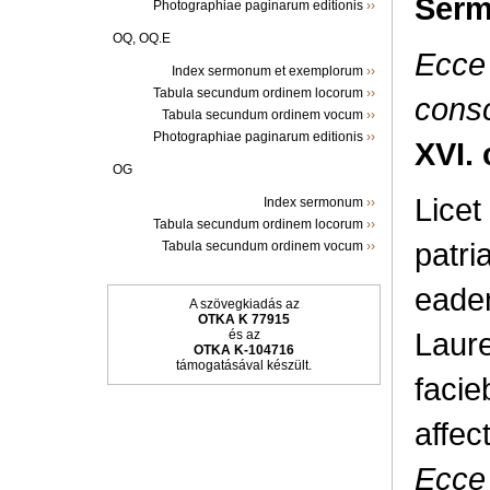
Serm
Photographiae paginarum editionis
››
OQ, OQ.E
Ecce 
Index sermonum et exemplorum
››
Tabula secundum ordinem locorum
››
consc
Tabula secundum ordinem vocum
››
Photographiae paginarum editionis
››
XVI. 
OG
Licet
Index sermonum
››
Tabula secundum ordinem locorum
››
patri
Tabula secundum ordinem vocum
››
eadem
A szövegkiadás az
OTKA K 77915
Laure
és az
OTKA K-104716
támogatásával készült.
facie
affec
Ecce 