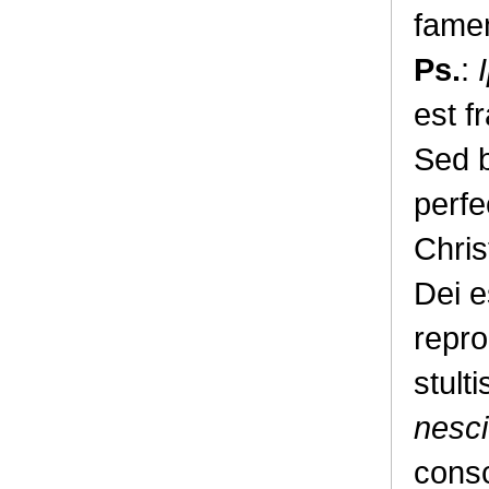
famem
Ps.
:
est f
Sed b
perfe
Chris
Dei e
repro
stult
nesci
consc