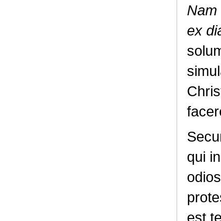
Nam 
ex di
solum
simul
Chris
facer
Secun
qui i
odios
prot
est t