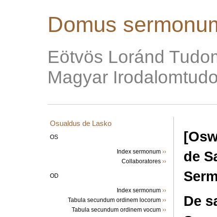
Domus sermonum
Eötvös Loránd Tudo
Magyar Irodalomtudo
Osualdus de Lasko
[Osw
OS
Index sermonum
››
de Sa
Collaboratores
››
Serm
OD
Index sermonum
››
De s
Tabula secundum ordinem locorum
››
Tabula secundum ordinem vocum
››