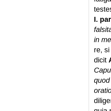
teste
I. p
falsi
in me
re, s
dicit
Caput
quod 
orati
dilig
quia 