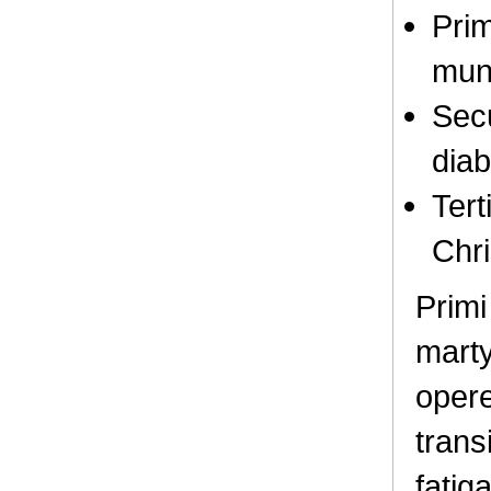
Prim
mund
Secu
diab
Tert
Chri
Primi
marty
opere
trans
fatiga