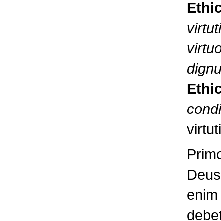
Ethi
virtu
virtu
dign
Ethi
cond
virtu
Primo
Deus 
enim 
debet