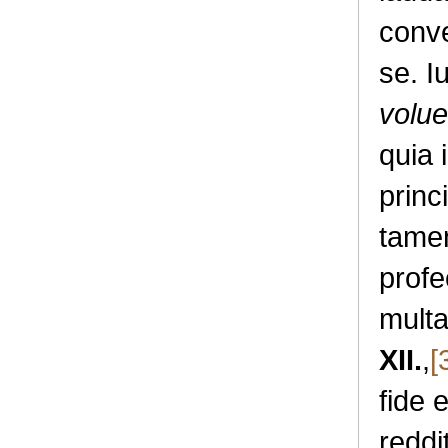
conve
se. I
volu
quia 
princ
tamen
profe
multa
XII.
,
[
fide 
reddi