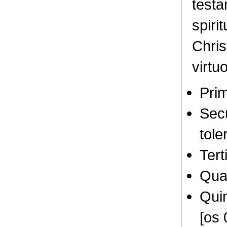
testa
spirit
Chris
virtu
Pri
Sec
tole
Tert
Qua
Quin
[os 