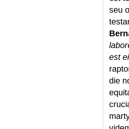
seu o
testa
Bern
labor
est e
rapto
die n
equit
cruci
marty
videm