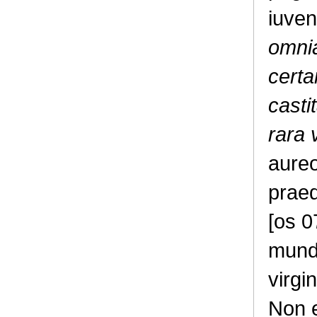
iuven
omni
certa
casti
rara 
aureo
praed
[os 0
mund
virgi
Non e