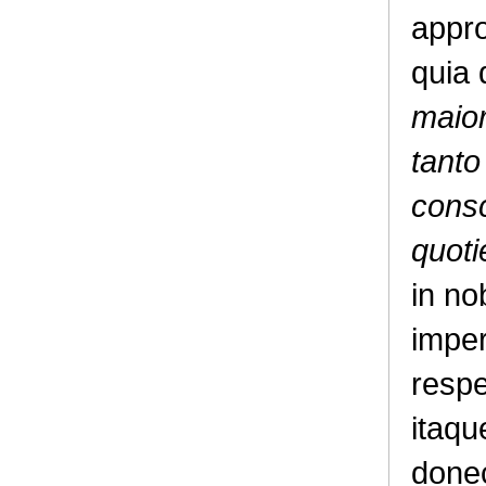
appr
quia 
maio
tanto
consc
quot
in no
imper
respe
itaqu
donec