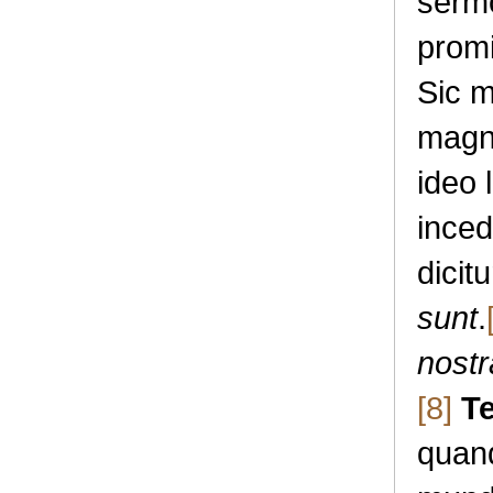
sermo
promi
Sic m
magn
ideo 
inced
dicit
sunt
.
nost
[8]
Te
quan