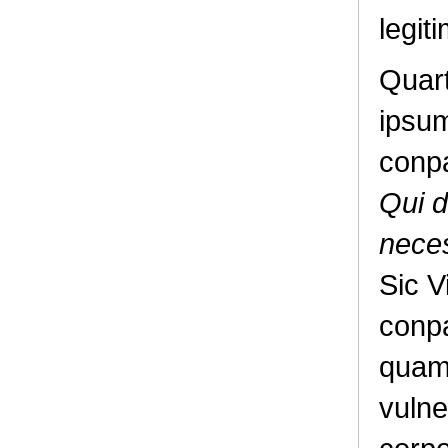
legit
Quart
ipsum
conp
Qui d
neces
Sic V
conp
quam 
vulne