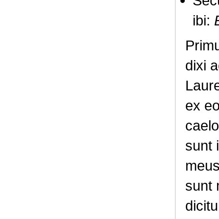
Secu
ibi:
Prim
dixi 
Laure
ex eo
caelo
sunt 
meus 
sunt 
dicitu