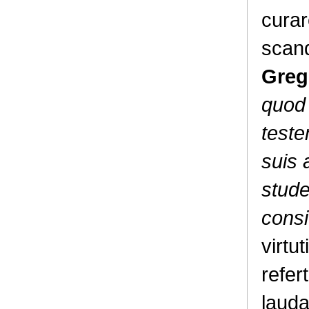
curar
scan
Greg
quod 
teste
suis 
stude
consi
virtu
refer
lauda