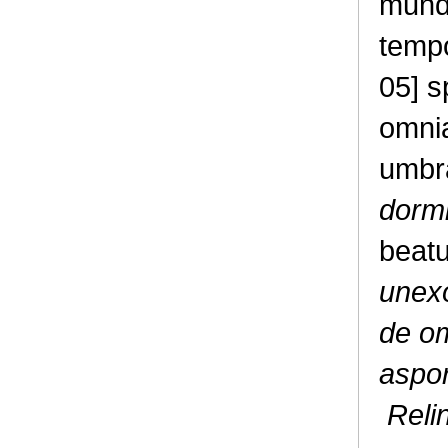
mund
tempo
05] s
omni
umb
dormi
beat
unexo
de om
aspor
Relin