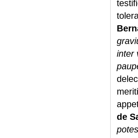
testi
toler
Bern
gravi
inter
paupe
delec
merit
appeti
de S
potes