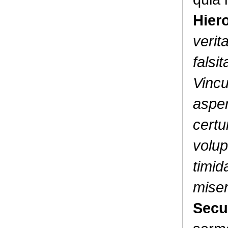
Hier
verita
falsi
Vincu
asper
certu
volup
timi
miser
Sec