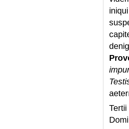
iniqu
suspe
capit
denig
Prove
impun
Testi
aeter
Tertii
Domin