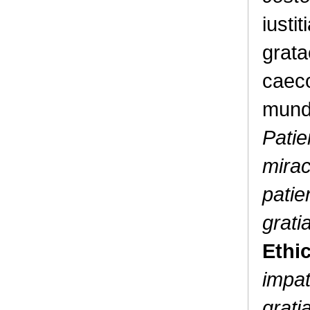
iusti
grata
caeco
mund
Patie
mirac
patie
grati
Ethi
impat
grat