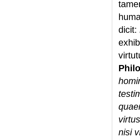
tamen
huma
dicit:
exhib
virtu
Phil
homin
testi
quaer
virtu
nisi 