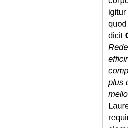
corpo
igitur
quod 
dicit
Rede
effic
compa
plus 
melio
Laure
requi