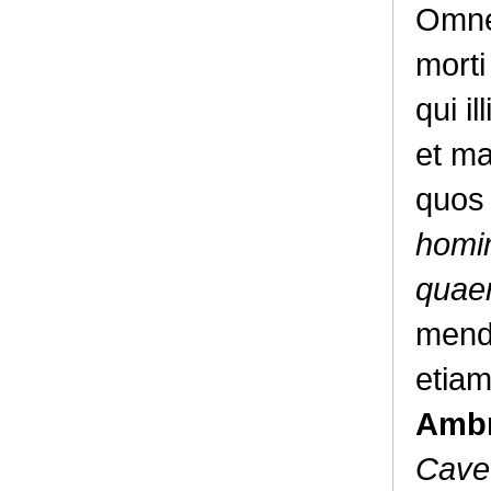
Omnes
morti
qui i
et ma
quos 
homin
quae
menda
etiam
Ambr
Cave