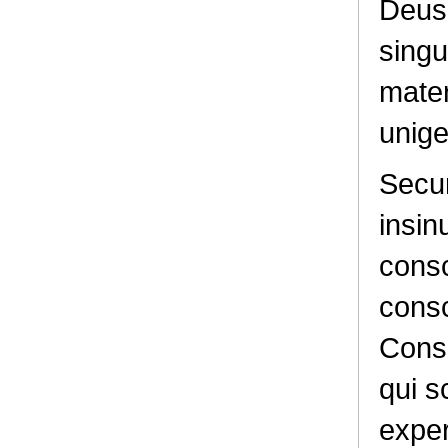
Deus,
singu
mate
unige
Secun
insin
consc
consc
Consc
qui s
exper