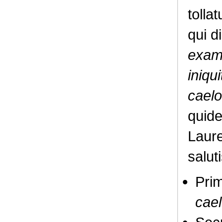
tolla
qui d
exami
iniqu
caelo
quide
Laure
salut
Prim
cael