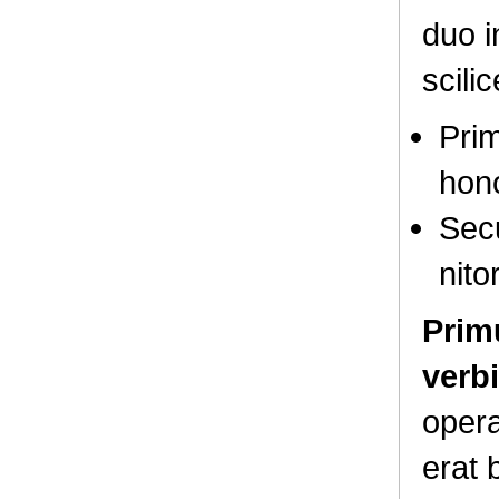
duo i
scili
Pri
hono
Sec
nitor
Pri
verb
opera
erat 