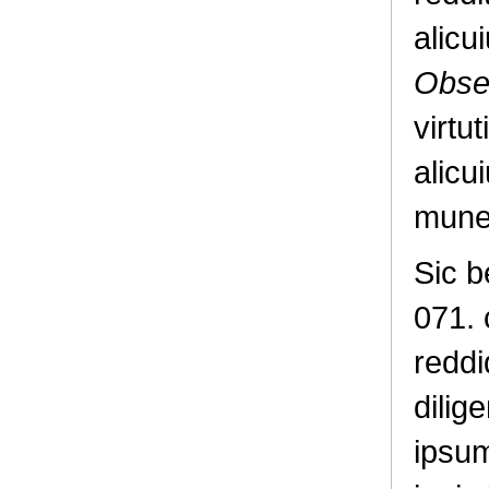
alicu
Obse
virtu
alicu
mune
Sic b
071. 
reddi
dilig
ipsum