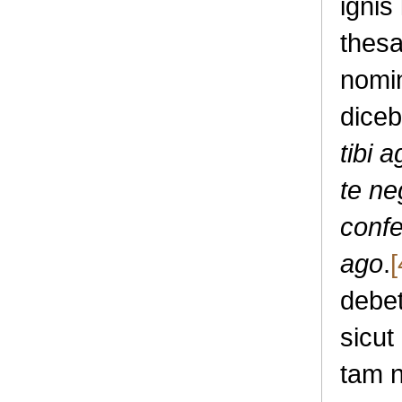
ignis
thesa
nomi
diceb
tibi 
te ne
confe
ago
.
[
debet
sicut
tam n