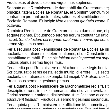
Fructuosus et devotus sermo vigesimus septimus.
Sabbato ante Reminiscere de damnabili ritu Graecorum ne
principalitatem Ecclesiae Romanae, et Spiritum Sanctum pr
contrarium probant auctoritates, rationes et similitudines et 
Ecclesia Romana. Et incipit:
Non est bona gloriatio vestra
.
octavus.
Dominica Reminiscere de Graecorum iusta damnatione, et pr
et quaestiones. Et quomodo errores eorum confutantur ration
incipit:
Simile factum est regnum caelorum homini, qui semi
sermo vigesimus nonus.
Feria secunda post Reminiscere de Romanae Ecclesiae pri
auctoritates, rationes et determinationes, et de Constantino
instabilitate mirabili. Et incipit:
Initium omnis peccati est sup
iudiciis plenus sermo trigesimus.
Feria tertia post Reminiscere de Machometicae legis bestia
Scriptura, ratio et res gesta, et de multiplici errore illius s
auctoritates, rationes et exempla. Et incipit:
Vidi aliam best
Fructuosus sermo trigesimus primus.
Feria quarta post Reminiscere de Machometicae legis falsit
descriptio erroris, immixtio humana, ratio et divina revelatio,
Christi ostenditur ratione, distinctione, fructificatione et com
adoraverit bestiam
. Fructuosus sermo trigesimus secundus.
Feria quinta post Reminiscere de afflictione Machometica 