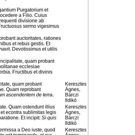
gantium Purgatorium et
ocedere a Filio. Cuius
frequenti divisione ab
 Fructuosus sermo vigesimus
obant auctoritates, rationes
ibus et rebus gestis. Et
navit
. Devotissimus et utilis
ncipalitate, quam probant
politanae ecclesiae
erbia
. Fructibus et divinis
litate, quam probant
Keresztes
ectae. Quam reprobant
Ágnes,
iam ascendentem de terra
.
Bárczi
Ildikó
ate. Quam ostendunt illius
Keresztes
 et econtra sublimitas legis
Ágnes,
paratione. Et incipit:
Si quis
Bárczi
Ildikó
permissa a Deo iuste, quod
Keresztes