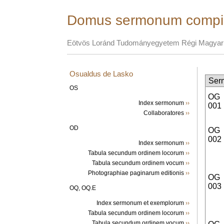
Domus sermonum compi
Eötvös Loránd Tudományegyetem Régi Magyar 
Osualdus de Lasko
Ser
OS
OG
Index sermonum
››
001
Collaboratores
››
OD
OG
002
Index sermonum
››
Tabula secundum ordinem locorum
››
Tabula secundum ordinem vocum
››
Photographiae paginarum editionis
››
OG
003
OQ, OQ.E
Index sermonum et exemplorum
››
Tabula secundum ordinem locorum
››
Tabula secundum ordinem vocum
››