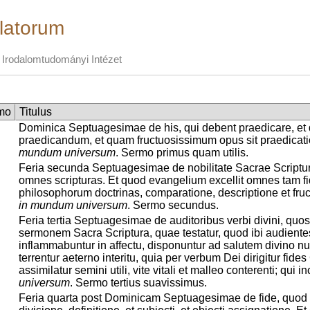
latorum
Irodalomtudományi Intézet
mo
Titulus
Dominica Septuagesimae de his, qui debent praedicare, et
praedicandum, et quam fructuosissimum opus sit praedicatio;
mundum universum
. Sermo primus quam utilis.
Feria secunda Septuagesimae de nobilitate Sacrae Scriptura
omnes scripturas. Et quod evangelium excellit omnes tam f
philosophorum doctrinas, comparatione, descriptione et fructi
in mundum universum
. Sermo secundus.
Feria tertia Septuagesimae de auditoribus verbi divini, qu
sermonem Sacra Scriptura, quae testatur, quod ibi audientes 
inflammabuntur in affectu, disponuntur ad salutem divino nu
terrentur aeterno interitu, quia per verbum Dei dirigitur fides
assimilatur semini utili, vite vitali et malleo conterenti; qui in
universum
. Sermo tertius suavissimus.
Feria quarta post Dominicam Septuagesimae de fide, quod si