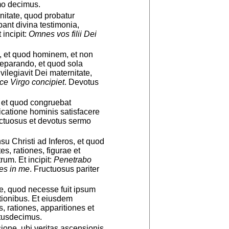
mo decimus.
initate, quod probatur
bant divina testimonia,
 incipit:
Omnes vos filii Dei
a, et quod hominem, et non
reparando, et quod sola
vilegiavit Dei maternitate,
ce Virgo concipiet
. Devotus
, et quod congruebat
icatione hominis satisfacere
uctuosus et devotus sermo
 Christi ad Inferos, et quod
es, rationes, figurae et
um. Et incipit:
Penetrabo
tes in me
. Fructuosus pariter
e, quod necesse fuit ipsum
ctionibus. Et eiusdem
s, rationes, apparitiones et
ntusdecimus.
ione, ubi veritas ascensionis