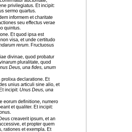
 confirmatur auctoritate,
e privilegiatus. Et incipit:
nus sermo quartus.
idem informem et charitate
 actiones seu effectus verae
o quintus.
one. Et quod ipsa est
non visa, et unde certitudo
andarum rerum
. Fructuosus
ae divinae, quod probatur
ivinarum pluralitate, quod
nus Deus, una fides, unum
prolixa declaratione. Et
es unius articuli sine alio, et
t incipit:
Unus Deus, una
e eorum definitione, numero
ant et qualiter. Et incipit:
nonus.
eus creaverit ipsum, et an
successive, et propter quem
, rationes et exempla. Et