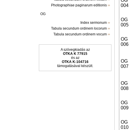
OG
004
Photographiae paginarum editionis
››
OG
OG
Index sermonum
››
005
Tabula secundum ordinem locorum
››
Tabula secundum ordinem vocum
››
OG
006
A szövegkiadás az
OTKA K 77915
és az
OG
OTKA K-104716
támogatásával készült.
007
OG
008
OG
009
OG
010