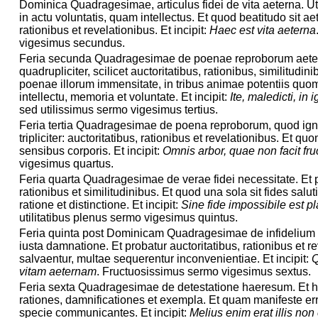
Dominica Quadragesimae, articulus fidei de vita aeterna. Utr
in actu voluntatis, quam intellectus. Et quod beatitudo sit ae
rationibus et revelationibus. Et incipit:
Haec est vita aeterna
vigesimus secundus.
Feria secunda Quadragesimae de poenae reproborum aetern
quadrupliciter, scilicet auctoritatibus, rationibus, similitudin
poenae illorum immensitate, in tribus animae potentiis quomo
intellectu, memoria et voluntate. Et incipit:
Ite, maledicti, i
sed utilissimus sermo vigesimus tertius.
Feria tertia Quadragesimae de poena reproborum, quod ignis 
tripliciter: auctoritatibus, rationibus et revelationibus. Et q
sensibus corporis. Et incipit:
Omnis arbor, quae non facit fr
vigesimus quartus.
Feria quarta Quadragesimae de verae fidei necessitate. Et p
rationibus et similitudinibus. Et quod una sola sit fides saluti
ratione et distinctione. Et incipit:
Sine fide impossibile est 
utilitatibus plenus sermo vigesimus quintus.
Feria quinta post Dominicam Quadragesimae de infidelium
iusta damnatione. Et probatur auctoritatibus, rationibus et re
salvaentur, multae sequerentur inconvenientiae. Et incipit:
Q
vitam aeternam
. Fructuosissimus sermo vigesimus sextus.
Feria sexta Quadragesimae de detestatione haeresum. Et ho
rationes, damnificationes et exempla. Et quam manifeste er
specie communicantes. Et incipit:
Melius enim erat illis non