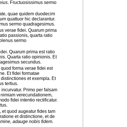
eius
. Fructuosissimus sermo
nitate, quae quidem duodecim
um quattuor hic declarantur.
simus sermo quadragesimus.
ibus verae fidei. Quarum prima
 ratio passionis, quarta ratio
s plenus sermo
idei. Quarum prima est ratio
nis. Quarta ratio opinionis. Et
ragesimus secundus.
, quod forma verae fidei est
ne. Et fidei formatae
 distinctiones et exempla. Et
s tertius.
 incurvatur. Primo per falsam
r nimiam verecundationem,
o fidei intentio rectificatur.
tus.
, et quod augeatur fides tam
atione et distinctione, et de
Domine, adauge nobis fidem
.