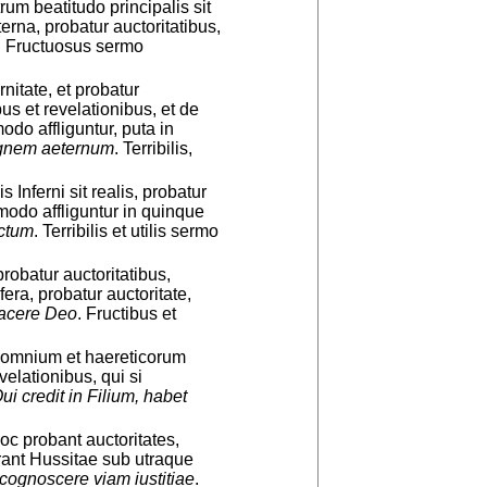
um beatitudo principalis sit
terna, probatur auctoritatibus,
. Fructuosus sermo
itate, et probatur
ibus et revelationibus, et de
do affliguntur, puta in
n ignem aeternum
. Terribilis,
Inferni sit realis, probatur
uomodo affliguntur in quinque
uctum
. Terribilis et utilis sermo
robatur auctoritatibus,
fera, probatur auctoritate,
placere Deo
. Fructibus et
 omnium et haereticorum
velationibus, qui si
ui credit in Filium, habet
c probant auctoritates,
rant Hussitae sub utraque
 cognoscere viam iustitiae
.