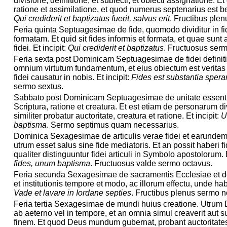
divisione, definitione, et subiecti, et obiecti assignatione. Et
ratione et assimilatione, et quod numerus septenarius est ben
Qui crediderit et baptizatus fuerit, salvus erit
. Fructibus ple
Feria quinta Septuagesimae de fide, quomodo dividitur in f
formatam. Et quid sit fides informis et formata, et quae sunt
fidei. Et incipit:
Qui crediderit et baptizatus
. Fructuosus serm
Feria sexta post Dominicam Septuagesimae de fidei definiti
omnium virtutum fundamentum, et eius obiectum est veritas 
fidei causatur in nobis. Et incipit:
Fides est substantia sper
sermo sextus.
Sabbato post Dominicam Septuagesimae de unitate essenti
Scriptura, ratione et creatura. Et est etiam de personarum d
similiter probatur auctoritate, creatura et ratione. Et incipit:
U
baptisma
. Sermo septimus quam necessarius.
Dominica Sexagesimae de articulis verae fidei et earundem 
utrum esset salus sine fide mediatoris. Et an possit haberi fid
qualiter distinguuntur fidei articuli in Symbolo apostolorum. E
fides, unum baptisma
. Fructuosus valde sermo octavus.
Feria secunda Sexagesimae de sacramentis Ecclesiae et d
et institutionis tempore et modo, ac illorum effectu, unde habe
Vade et lavare in Iordane septies
. Fructibus plenus sermo 
Feria tertia Sexagesimae de mundi huius creatione. Utrum D
ab aeterno vel in tempore, et an omnia simul creaverit aut 
finem. Et quod Deus mundum gubernat, probant auctoritates