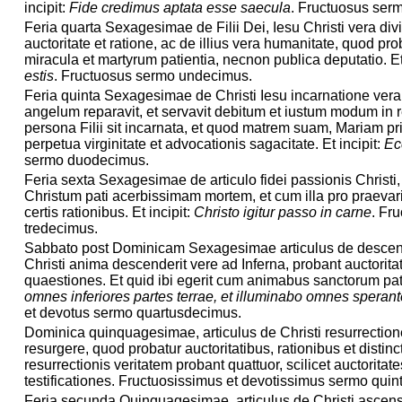
incipit:
Fide credimus aptata esse saecula
. Fructuosus ser
Feria quarta Sexagesimae de Filii Dei, Iesu Christi vera div
auctoritate et ratione, ac de illius vera humanitate, quod pro
miracula et martyrum patientia, necnon publica deputatio. Et
estis
. Fructuosus sermo undecimus.
Feria quinta Sexagesimae de Christi Iesu incarnatione ver
angelum reparavit, et servavit debitum et iustum modum in 
persona Filii sit incarnata, et quod matrem suam, Mariam pri
perpetua virginitate et advocationis sagacitate. Et incipit:
Ec
sermo duodecimus.
Feria sexta Sexagesimae de articulo fidei passionis Christi
Christum pati acerbissimam mortem, et cum illa pro praevar
certis rationibus. Et incipit:
Christo igitur passo in carne
. Fr
tredecimus.
Sabbato post Dominicam Sexagesimae articulus de descensu
Christi anima descenderit vere ad Inferna, probant auctoritat
quaestiones. Et quid ibi egerit cum animabus sanctorum patr
omnes inferiores partes terrae, et illuminabo omnes speran
et devotus sermo quartusdecimus.
Dominica quinquagesimae, articulus de Christi resurrection
resurgere, quod probatur auctoritatibus, rationibus et distin
resurrectionis veritatem probant quattuor, scilicet auctoritate
testificationes. Fructuosissimus et devotissimus sermo qui
Feria secunda Quinquagesimae, articulus de Christi ascens