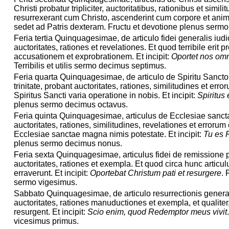
Christi probatur tripliciter, auctoritatibus, rationibus et simili
resurrexerant cum Christo, ascenderint cum corpore et ani
sedet ad Patris dexteram. Fructu et devotione plenus serm
Feria tertia Quinquagesimae, de articulo fidei generalis iudi
auctoritates, rationes et revelationes. Et quod terribile erit 
accusationem et exprobrationem. Et incipit:
Oportet nos omne
Terribilis et utilis sermo decimus septimus.
Feria quarta Quinquagesimae, de articulo de Spiritu Sancto,
trinitate, probant auctoritates, rationes, similitudines et err
Spiritus Sancti varia operatione in nobis. Et incipit:
Spiritus
plenus sermo decimus octavus.
Feria quinta Quinquagesimae, articulus de Ecclesiae sanct
auctoritates, rationes, similitudines, revelationes et errorum
Ecclesiae sanctae magna nimis potestate. Et incipit:
Tu es 
plenus sermo decimus nonus.
Feria sexta Quinquagesimae, articulus fidei de remissione
auctoritates, rationes et exempla. Et quod circa hunc articu
erraverunt. Et incipit:
Oportebat Christum pati et resurgere
. 
sermo vigesimus.
Sabbato Quinquagesimae, de articulo resurrectionis general
auctoritates, rationes manuductiones et exempla, et qualiter
resurgent. Et incipit:
Scio enim, quod Redemptor meus vivit
vicesimus primus.