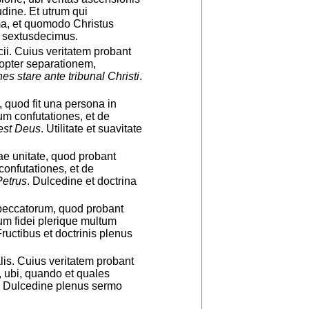
tudine. Et utrum qui
ma, et quomodo Christus
o sextusdecimus.
cii. Cuius veritatem probant
propter separationem,
s stare ante tribunal Christi
.
 quod fit una persona in
orum confutationes, et de
 est Deus
. Utilitate et suavitate
ae unitate, quod probant
 confutationes, et de
Petrus
. Dulcedine et doctrina
 peccatorum, quod probant
lum fidei plerique multum
Fructibus et doctrinis plenus
is. Cuius veritatem probant
, ubi, quando et quales
. Dulcedine plenus sermo