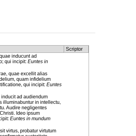
Scriptor
 quae inducunt ad
 qui incipit:
Euntes in
e, quae excellit alias
idelium, quam infidelium
ficatione, qui incipit:
Euntes
os inducit ad audiendum
illuminabuntur in intellectu,
tu. Audire negligentes
 Christi. Ideo ipsum
cipit:
Euntes in mundum
t virtus, probatur virtutum