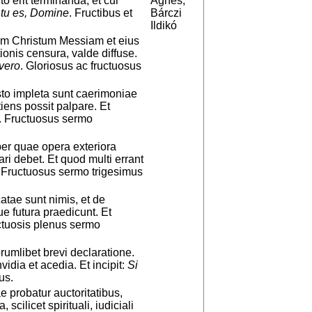
to erit terminanda, et cur
Ágnes,
 tu es, Domine
. Fructibus et
Bárczi
Ildikó
um Christum Messiam et eius
tionis censura, valde diffuse.
 vero
. Gloriosus ac fructuosus
to impleta sunt caerimoniae
iens possit palpare. Et
. Fructuosus sermo
 per quae opera exteriora
i debet. Et quod multi errant
. Fructuosus sermo trigesimus
atae sunt nimis, et de
 futura praedicunt. Et
ructuosis plenus sermo
orumlibet brevi declaratione.
vidia et acedia. Et incipit:
Si
us.
 probatur auctoritatibus,
scilicet spirituali, iudiciali