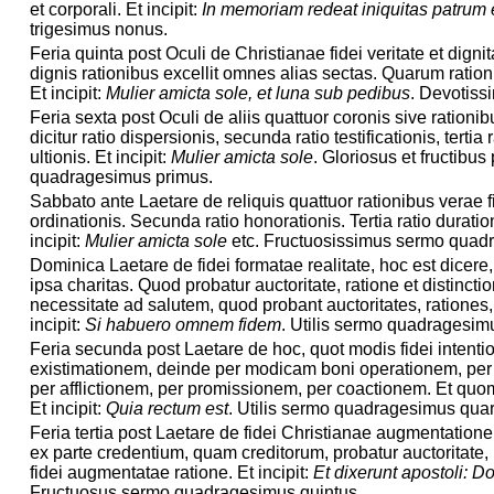
et corporali. Et incipit:
In memoriam redeat iniquitas patrum 
trigesimus nonus.
Feria quinta post Oculi de Christianae fidei veritate et dig
dignis rationibus excellit omnes alias sectas. Quarum ration
Et incipit:
Mulier amicta sole, et luna sub pedibus
. Devotis
Feria sexta post Oculi de aliis quattuor coronis sive ration
dicitur ratio dispersionis, secunda ratio testificationis, tertia
ultionis. Et incipit:
Mulier amicta sole
. Gloriosus et fructibu
quadragesimus primus.
Sabbato ante Laetare de reliquis quattuor rationibus verae f
ordinationis. Secunda ratio honorationis. Tertia ratio duratio
incipit:
Mulier amicta sole
etc. Fructuosissimus sermo quad
Dominica Laetare de fidei formatae realitate, hoc est dicere
ipsa charitas. Quod probatur auctoritate, ratione et distinctio
necessitate ad salutem, quod probant auctoritates, rationes,
incipit:
Si habuero omnem fidem
. Utilis sermo quadragesimu
Feria secunda post Laetare de hoc, quot modis fidei intentio
existimationem, deinde per modicam boni operationem, pe
per afflictionem, per promissionem, per coactionem. Et quomod
Et incipit:
Quia rectum est
. Utilis sermo quadragesimus quar
Feria tertia post Laetare de fidei Christianae augmentatione
ex parte credentium, quam creditorum, probatur auctoritate, r
fidei augmentatae ratione. Et incipit:
Et dixerunt apostoli: 
Fructuosus sermo quadragesimus quintus.