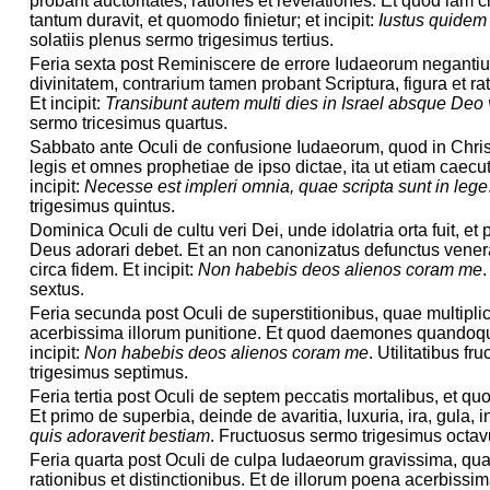
probant auctoritates, rationes et revelationes. Et quod iam ci
tantum duravit, et quomodo finietur; et incipit:
Iustus quidem
solatiis plenus sermo trigesimus tertius.
Feria sexta post Reminiscere de errore Iudaeorum neganti
divinitatem, contrarium tamen probant Scriptura, figura et ra
Et incipit:
Transibunt autem multi dies in Israel absque Deo
sermo tricesimus quartus.
Sabbato ante Oculi de confusione Iudaeorum, quod in Chris
legis et omnes prophetiae de ipso dictae, ita ut etiam caecut
incipit:
Necesse est impleri omnia, quae scripta sunt in lege
trigesimus quintus.
Dominica Oculi de cultu veri Dei, unde idolatria orta fuit, et
Deus adorari debet. Et an non canonizatus defunctus venerar
circa fidem. Et incipit:
Non habebis deos alienos coram me
sextus.
Feria secunda post Oculi de superstitionibus, quae multiplic
acerbissima illorum punitione. Et quod daemones quandoque
incipit:
Non habebis deos alienos coram me
. Utilitatibus f
trigesimus septimus.
Feria tertia post Oculi de septem peccatis mortalibus, et qu
Et primo de superbia, deinde de avaritia, luxuria, ira, gula, in
quis adoraverit bestiam
. Fructuosus sermo trigesimus octav
Feria quarta post Oculi de culpa Iudaeorum gravissima, quae
rationibus et distinctionibus. Et de illorum poena acerbissima, 