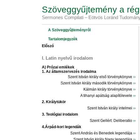
Szöveggyűjtemény a régi
Sermones Compilati – Eötvös Loránd Tudomány
A Szöveggyûjteményrôl
Tartalomjegyzék
Előszó
I. Latin nyelvű irodalom
A) Prózai emlékek
1. Az államszervezés irodalma
Szent István király első törvénykönyve
››
Szent István király második törvénykönyve
››
Kálmán király törvénykönyve
››
A tihanyi apátság alapítólevele
››
2. Királytükör
Szent István király intelmei
››
3. Teológiai irodalom
Szent Gellért: Deliberatio
››
4.Árpád-kori legendák
Szent András és Benedek legendája
››
Szent István király Nagy legendája
››