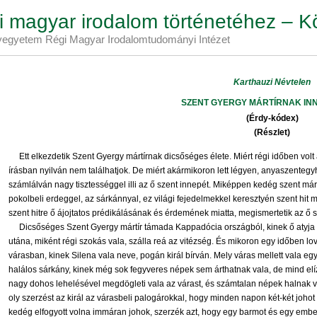
 magyar irodalom történetéhez – K
egyetem Régi Magyar Irodalomtudományi Intézet
Karthauzi Névtelen
SZENT GYERGY MÁRTÍRNAK IN
(Érdy-kódex)
(Részlet)
Ett elkezdetik Szent Gyergy mártírnak dicsőséges élete. Miért régi időben volt
írásban nyilván nem találhatjok. De miért akármikoron lett légyen, anyaszentegyh
számlálván nagy tisztességgel illi az ő szent innepét. Miképpen kedég szent má
pokolbeli erdeggel, az sárkánnyal, ez világi fejedelmekkel keresztyén szent hit 
szent hitre ő ájojtatos prédikálásának és érdemének miatta, megismertetik az ő s
Dicsőséges Szent Gyergy mártír támada Kappadócia országból, kinek ő atyja v
utána, miként régi szokás vala, szálla reá az vitézség. És mikoron egy időben 
várasban, kinek Silena vala neve, pogán királ bírván. Mely váras mellett vala eg
halálos sárkány, kinek még sok fegyveres népek sem árthatnak vala, de mind elíz
nagy dohos lehelésével megdögleti vala az várast, és számtalan népek halnak 
oly szerzést az királ az várasbeli palogárokkal, hogy minden napon két-két joho
kedég elfogyott volna immáran johok, szerzék azt, hogy egy barmot és egy ember