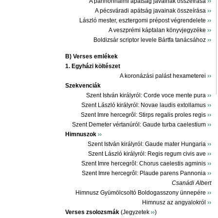
A pannonhalmi apátság javainak összeírása
››
A pécsváradi apátság javainak összeírása
››
László mester, esztergomi prépost végrendelete
››
A veszprémi káptalan könyvjegyzéke
››
Boldizsár scriptor levele Bártfa tanácsához
››
B) Verses emlékek
1. Egyházi költészet
A koronázási palást hexameterei
››
Szekvenciák
Szent István királyról: Corde voce mente pura
››
Szent László királyról: Novae laudis extollamus
››
Szent Imre hercegrôl: Stirps regalis proles regis
››
Szent Demeter vértanúról: Gaude turba caelestium
››
Himnuszok
››
Szent István királyról: Gaude mater Hungaria
››
Szent László királyról: Regis regum civis ave
››
Szent Imre hercegrôl: Chorus caelestis agminis
››
Szent Imre hercegrôl: Plaude parens Pannonia
››
Csanádi Albert
Himnusz Gyümölcsoltó Boldogasszony ünnepére
››
Himnusz az angyalokról
››
Verses zsolozsmák
(Jegyzetek
››
)