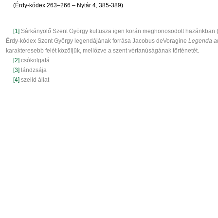
(Érdy-kódex 263–266 – Nytár 4, 385-389)
[1]
Sárkányölő Szent György kultusza igen korán meghonosodott hazánkban (
Érdy-kódex Szent György legendájának forrása Jacobus deVoragine
Legenda a
karakteresebb felét közöljük, mellőzve a szent vértanúságának történetét.
[2]
csókolgatá
[3]
lándzsája
[4]
szelíd állat