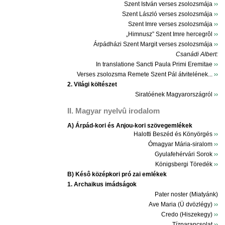
Szent István verses zsolozsmája
››
Szent László verses zsolozsmája
››
Szent Imre verses zsolozsmája
››
„Himnusz” Szent Imre hercegrôl
››
Árpádházi Szent Margit verses zsolozsmája
››
Csanádi Albert:
In translatione Sancti Paula Primi Eremitae
››
Verses zsolozsma Remete Szent Pál átvitelének...
››
2. Világi költészet
Siratóének Magyarországról
››
II. Magyar nyelvû irodalom
A) Árpád-kori és Anjou-kori szövegemlékek
Halotti Beszéd és Könyörgés
››
Ómagyar Mária-siralom
››
Gyulafehérvári Sorok
››
Königsbergi Töredék
››
B) Késô középkori pró zai emlékek
1. Archaikus imádságok
Pater noster (Miatyánk)
Ave Maria (Ü dvözlégy)
››
Credo (Hiszekegy)
››
Tízparancsolat
››