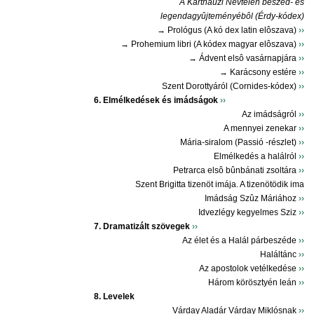
A Karthauzi Névtelen beszéd- és
legendagyûjteményébôl (Érdy-kódex)
→ Prológus (A kó dex latin elôszava)
››
→ Prohemium libri (A kódex magyar elôszava)
››
→ Ádvent elsô vasárnapjára
››
→ Karácsony estére
››
Szent Dorottyáról (Cornides-kódex)
››
6. Elmélkedések és imádságok
››
Az imádságról
››
A mennyei zenekar
››
Mária-siralom (Passió -részlet)
››
Elmélkedés a halálról
››
Petrarca elsô bûnbánati zsoltára
››
Szent Brigitta tizenöt imája. A tizenötödik ima
Imádság Szûz Máriához
››
Idvezlégy kegyelmes Sziz
››
7. Dramatizált szövegek
››
Az élet és a Halál párbeszéde
››
Haláltánc
››
Az apostolok vetélkedése
››
Három körösztyén leán
››
8. Levelek
Várday Aladár Várday Miklósnak
››