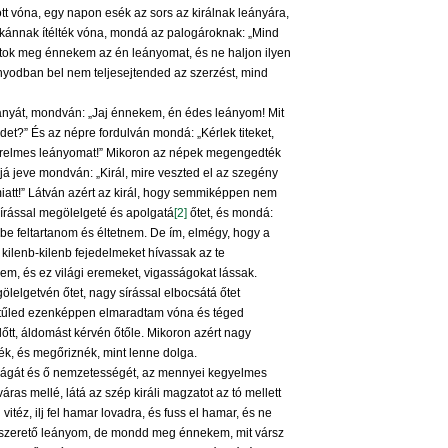
t vóna, egy napon esék az sors az királnak leányára,
sárkánnak ítélték vóna, mondá az palogároknak: „Mind
tok meg énnekem az én leányomat, és ne haljon ilyen
ányodban bel nem teljesejtended az szerzést, mind
s leányát, mondván: „Jaj énnekem, én édes leányom! Mit
et?” És az népre fordulván mondá: „Kérlek titeket,
erelmes leányomat!” Mikoron az népek megengedték
á jeve mondván: „Királ, mire veszted el az szegény
att!” Látván azért az királ, hogy semmiképpen nem
 sírással megölelgeté és apolgatá
[2]
őtet, és mondá:
be feltartanom és éltetnem. De ím, elmégy, hogy a
ilenb-kilenb fejedelmeket hívassak az te
em, és ez világi eremeket, vigasságokat lássak.
elgetvén őtet, nagy sírással elbocsátá őtet
etűled ezenképpen elmaradtam vóna és téged
előtt, áldomást kérvén őtőle. Mikoron azért nagy
rnék, és megőriznék, mint lenne dolga.
ifjúságát és ő nemzetességét, az mennyei kegyelmes
ras mellé, látá az szép királi magzatot az tó mellett
vitéz, ilj fel hamar lovadra, és fuss el hamar, és ne
, szerető leányom, de mondd meg énnekem, mit vársz