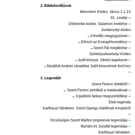
2. Bibliafordítások
Müncheni Kódex. János 1,1-14
91. zsoltár
››
Döbrentei-kódex. Salamon íneklése
››
Jordánszky-kódex
→A fordító megjegyzései
››
→Elôszó az Evangéliumokhoz
››
→Szent Pál megtérése
››
Székelyudvarhelyi Kódex
→Judit könyve. Utolsó kapitulum
››
→Nyújtódi András záradéka Judit könyvének ford.hoz
››
3. Legendák
Szent Ferenc életébôl
››
→ Szent Ferenc prédikál a madaraknak
››
→ A gubbiói farkas megszelídítése
››
Elek-legenda
Karthauzi Névtelen: Szent Gyergy mártírnak innepérôl
››
Dicsôséges Szent Márton pispeknek legendája
››
Barlám és Jozafát legendája
››
Karthauzi Névtelen: