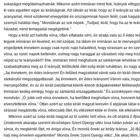
sokaságot megótalmazhatnák. Mikoron azért immáran mind fiok, leányok elfogyot
ki vala egyetlen egye az királságnak. Azt látván az királ, hogy az ő leányát az 
aranyamat, mind ezistemet elvegyétek és országomnak hason felét, csak hagyjá
szernyű halállal meg.” Mondának az sok népek: „Tudjad, királ, hogy ha az te le
házadat, mind temagadat megégetönk.”
Hogy a királ azt hallotta vóna, ottan elfakada sírni, és siratja vala az ő éde
tegyek immáran én teveled, és mit szóljak, ha látom én immáran az te menyegződ
engedjetek énnekem avagy csak nyolc napi haladékot, hogy sirassam az én sz
vóna, az nyolc napok beltelvén, esmeg nagy haraggal az várasbeli nép meg hozj
népet az te leányodért? Íme, immáran mind meghalunk az sárkánnak lehelése mi
szabadojthatná meg az ő leányát, felőtözteté őtet szép királi ruhákban, és nagy
„Jaj énnekem, én édes leányom! Én tetűled magzatokat várok vala én királi ölem
sárkánytúl megszaggattassál. Jaj énnekem, én édes leányom! Várom vala, hogy k
menyegződbe, és az én királi palotáimat kilenb-kilenb drágakevekkel felékesejts
Immáran kedég elmégy, hogy az sárkántúl elszaggattassál.” És azonképpen megöl
mondván: „Ó, jobb volt vóna énnekem, ha teelőtted megholtam vóna, honnem t
elvesztettelek vóna.” Ottan azért az szép királi magzat leesvén ő atyjának lábai 
sírással megáldotta vóna, elbocsátá őtet, és vitézeket kilde el ővele, kik elkésé
Mikoron azért az szép királi magzat az tó szélén leilt vóna, és ott siratná ő 
Úristennek akaratja szerént dicsőséges Szent Gyergy vitéz lova hátán jutván az vá
sírnia, és megkérdé őtet, mi dolga vóna. És mondá őneki az király leánya: „Jó ifjú 
halj meg énvelem egyetembe!” Monda őneki Szent Gyergy vitéz: „Ne akarj félni