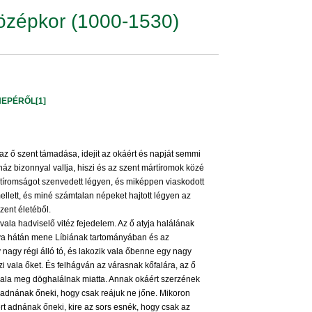
özépkor (1000-1530)
NEPÉRŐL
[1]
 az ő szent támadása, idejit az okáért és napját semmi
áz bizonnyal vallja, hiszi és az szent mártíromok közé
rtíromságot szenvedett légyen, és miképpen viaskodott
mellett, és miné számtalan népeket hajtott légyen az
zent életéből.
ala hadviselő vitéz fejedelem. Az ő atyja halálának
lova hátán mene Líbiának tartományában és az
y nagy régi álló tó, és lakozik vala őbenne egy nagy
i vala őket. És felhágván az várasnak kőfalára, az ő
vala meg döghalálnak miatta. Annak okáért szerzének
t adnának őneki, hogy csak reájuk ne jőne. Mikoron
t adnának őneki, kire az sors esnék, hogy csak az