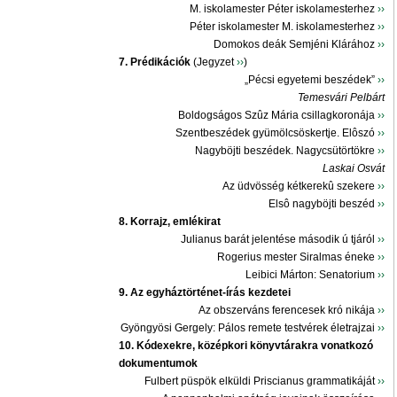
M. iskolamester Péter iskolamesterhez
››
Péter iskolamester M. iskolamesterhez
››
Domokos deák Semjéni Klárához
››
7. Prédikációk
(Jegyzet
››
)
„Pécsi egyetemi beszédek”
››
Temesvári Pelbárt
Boldogságos Szûz Mária csillagkoronája
››
Szentbeszédek gyümölcsöskertje. Elôszó
››
Nagyböjti beszédek. Nagycsütörtökre
››
Laskai Osvát
Az üdvösség kétkerekû szekere
››
Elsô nagyböjti beszéd
››
8. Korrajz, emlékirat
Julianus barát jelentése második ú tjáról
››
Rogerius mester Siralmas éneke
››
Leibici Márton: Senatorium
››
9. Az egyháztörténet-írás kezdetei
Az obszerváns ferencesek kró nikája
››
Gyöngyösi Gergely: Pálos remete testvérek életrajzai
››
10. Kódexekre, középkori könyvtárakra vonatkozó
dokumentumok
Fulbert püspök elküldi Priscianus grammatikáját
››