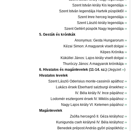
Szent István király Kis legendája
››
Szent István legendája Hartvik püspöktôl
››
Szent Imre herceg legendája
››
Szent László király legendája
››
Szent Gellért püspök Nagy legendája
››
5. Gesták és krónikák
Anonymus: Gesta Hungarorum
››
Kézai Simon: A magyarok viselt dolgai
››
Képes Krónika
››
Küküllei János: Lajos király viselt dolgai
››
Thuróczy János: A magyarok krónikája
››
6. Hivatalos és magánlevelek (11-14. sz.)
(Jegyzet
››
)
Hivatalos levelek
Szent László Oderisius monte-cassinói apáthoz
››
Lukács érsek Eberhard salzburgi érsekhez
››
IV. Béla király IV. Ince pápához
››
Lodomér esztergomi érsek IV. Miklós pápához
››
Nagy Lajos király VI. Kelemen pápához
››
Magánlevelek
Zsófia hercegnô II. Géza királyhoz
››
Kunigunda cseh királyné IV. Béla királyhoz
››
Benedek prépost András gyôri püspökhöz
››