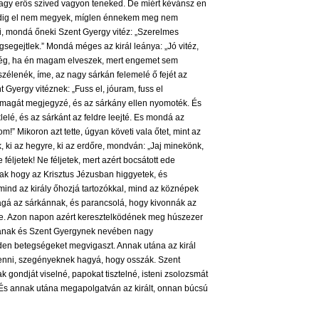
, nagy erős szíved vagyon teneked. De miért kévánsz en
ddig el nem megyek, míglen énnekem meg nem
i, mondá őneki Szent Gyergy vitéz: „Szerelmes
segejtlek.” Mondá méges az királ leánya: „Jó vitéz,
Elég, ha én magam elveszek, mert engemet sem
zélenék, íme, az nagy sárkán felemelé ő fejét az
t Gyergy vitéznek: „Fuss el, jóuram, fuss el
l magát megjegyzé, és az sárkány ellen nyomoték. És
lé, és az sárkánt az feldre leejté. Es mondá az
!” Mikoron azt tette, úgyan követi vala őtet, mint az
, ki az hegyre, ki az erdőre, mondván: „Jaj minekönk,
éljetek! Ne féljetek, mert azért bocsátott ede
ak hogy az Krisztus Jézusban higgyetek, és
mind az király őhozjá tartozókkal, mind az köznépek
ágá az sárkánnak, és parancsolá, hogy kivonnák az
re. Azon napon azért keresztelködének meg húszezer
áriának és Szent Gyergynek nevében nagy
inden betegségeket megvigaszt. Annak utána az királ
venni, szegényeknek hagyá, hogy osszák. Szent
k gondját viselné, papokat tisztelné, isteni zsolozsmát
s annak utána megapolgatván az királt, onnan búcsú