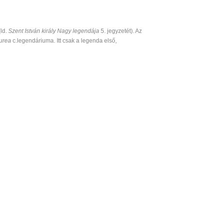
ld.
Szent
István király Nagy legendája
5. jegyzetét). Az
urea
c.legendáriuma. Itt csak a legenda első,