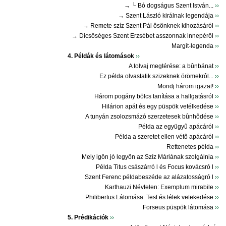
→ └ Bó dogságus Szent István...
››
→ Szent László királnak legendája
››
→ Remete szíz Szent Pál ôsönknek kihozásáról
››
→ Dicsôséges Szent Erzsébet asszonnak innepérôl
››
Margit-legenda
››
4. Példák és látomások
››
A tolvaj megtérése: a bûnbánat
››
Ez példa olvastatik szizeknek örömekrôl...
››
Mondj három igazat!
››
Három pogány bölcs tanítása a hallgatásról
››
Hilárion apát és egy püspök vetélkedése
››
A tunyán zsolozsmázó szerzetesek bûnhôdése
››
Példa az együgyû apácáról
››
Példa a szeretet ellen vétô apácáról
››
Rettenetes példa
››
Mely igön jó legyön az Szíz Máriának szolgálnia
››
Példa Titus császárró l és Focus kovácsró l
››
Szent Ferenc példabeszéde az alázatosságró l
››
Karthauzi Névtelen: Exemplum mirabile
››
Philibertus Látomása. Test és lélek vetekedése
››
Forseus püspök látomása
››
5. Prédikációk
››