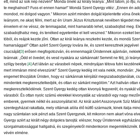
ett, mind az sok nép nézvén!” Monda őneki az király leánya: „Mint látom, jó ifjú
te meghalnod? Fuss el ennen hamar!” Mondá Szent Gyergy vitéz: „Ennen én a
mondod, mi dolgod vagyon.” Mikoron azért minden dolgát kijelentette vóna őnek
leányom, ne akarj félni, mert az én Uram Jézus Krisztusnak nevében tégedet meg
énvelem el ne véssz, de tenmagadat, mint hamarabb lehet, szabadojtsd meg. 
szabadojthatsz meg, és tenéked egyetembe el kell veszned.” Mikoron ezeket bes
tóból, és reájok kezde jőni. Ottan az királ leánya reszketni kezde, és mondá Szen
hamarsággal!” Ottan azért Szent Gyergy lovára ile, és szent keresztnek jegyéve
csucsáját
[3]
erősen megfogotozván, és ennenmagát Úristennek ajánlván, nekiekle
leánnak: „Ódd el övedet, és vesd nyakára az sárkánnak! Semmit ne félj, jó leányom
szilígy bestye.
[4]
Azt látván az várasbeli népek, mindnyájan tétova futni kezdének
mert immáran mind elveszünk!” Szent Gyergy kedég int vala nekik, mondván: „Ne f
engemet tihozjátok Úristen, hogy ez sárkánnak kénjátúl megszabadojtanálak, cs
mindentek megkeresztelkedjék, és ottan ez sárkánt megölöm.” Azt hallván ottan 
megkeresztelködének. Szent Gyergy kedég ottan kivonyá fegyverét, és nyakát v
várasból. És ottan nyolc számú ekrekkel kivonyaták az várasból egy nagy mező
emberek, gyermek nélkil és asszonyállat kil. Az királ azért Asszonyunk Szíz M
szentegyházat rakattata, mely oltárnak alóla élő kútfő származik, kinek italja m
nagy számtalan sok pénzt ada Szent Gyergynek, kit mikoron nem akart vóna el
Gyergy azért az királt négy dolgokra tanojtá: elészer, hogy Úristennek egyházána
szorgalmatossággal hallgatná, és szegényekről mindenkoron megemléköznék. É
vévén elméne.