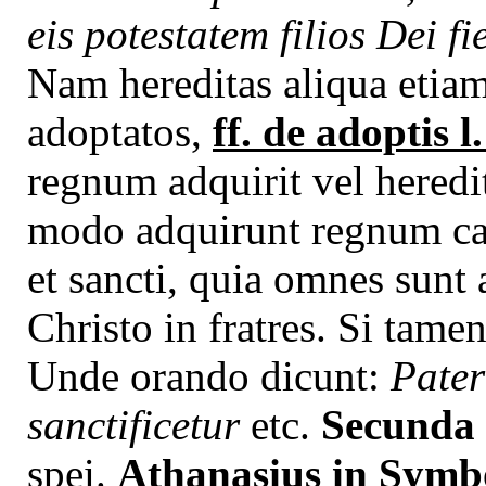
eis potestatem filios Dei fi
Nam hereditas aliqua etia
adoptatos,
ff. de adoptis l.
regnum adquirit vel heredi
modo adquirunt regnum cae
et sancti, quia omnes sunt a
Christo in fratres. Si tame
Unde orando dicunt:
Pater
sanctificetur
etc.
Secunda 
spei.
Athanasius in Symb