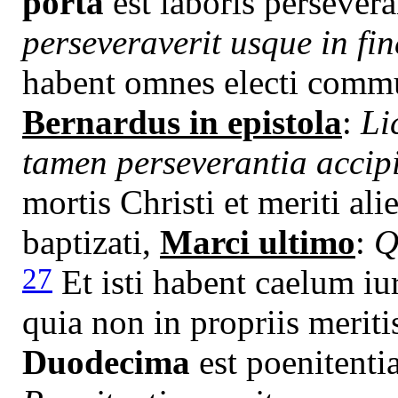
porta
est laboris persever
perseveraverit usque in fi
habent omnes electi commun
Bernardus in epistola
:
Li
tamen perseverantia accip
mortis Christi et meriti ali
baptizati,
Marci ultimo
:
Q
27
Et isti habent caelum iur
quia non in propriis meritis
Duodecima
est poenitentia