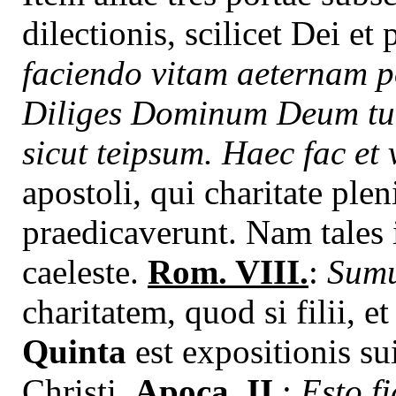
dilectionis, scilicet Dei et
faciendo vitam aeternam p
Diliges Dominum Deum tuu
sicut teipsum. Haec fac et 
apostoli, qui charitate pl
praedicaverunt. Nam tales 
caeleste.
Rom. VIII.
:
Sumus
charitatem, quod si filii, e
Quinta
est expositionis su
Christi,
Apoca. II.
:
Esto f