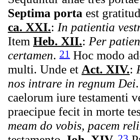
Septima porta
est gratitud
ca. XXI.
:
In patientia ves
Item
Heb. XII.
:
Per patie
21
certamen
.
Hoc modo adqu
multi. Unde et
Act. XIV.
:
nos intrare in regnum Dei
caelorum iure testamenti ve
praecipue fecit in morte t
meam do vobis, pacem rel
23
testamento,
Ioh. XIV.
Pr