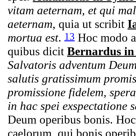
vitam aeternam, et qui ma
aeternam
, quia ut scribit
I
13
mortua est
.
Hoc modo adq
quibus dicit
Bernardus i
Salvatoris adventum Deum
salutis gratissimum promis
promissione fidelem, sper
in hac spei exspectatione s
Deum operibus bonis. Hoc
caelorum, qui bonis operib