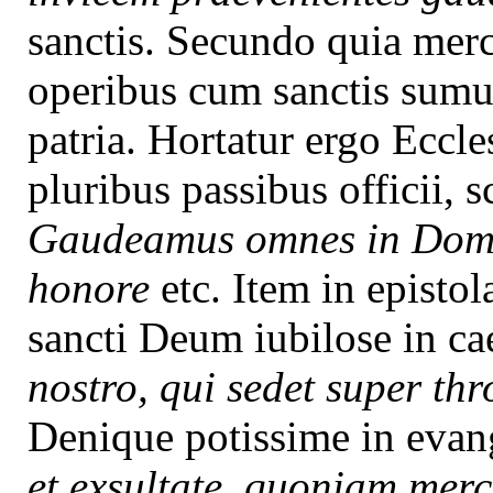
sanctis. Secundo quia mer
operibus cum sanctis sumus
patria. Hortatur ergo Ecc
pluribus passibus officii, s
Gaudeamus omnes in Domin
honore
etc. Item in episto
sancti Deum iubilose in ca
nostro, qui sedet super th
Denique potissime in evang
et exsultate, quoniam merce