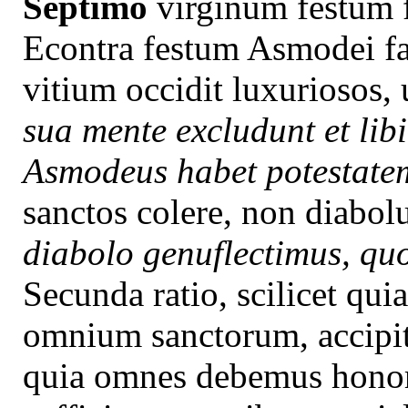
Septimo
virginum festum f
Econtra festum Asmodei fac
vitium occidit luxuriosos, 
sua mente excludunt et lib
Asmodeus habet potestate
sanctos colere, non diabo
diabolo genuflectimus, qu
Secunda ratio, scilicet qui
omnium sanctorum, accipit
quia omnes debemus honora