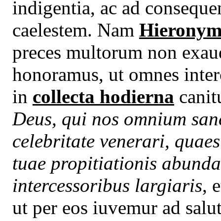
indigentia, ac ad consequ
caelestem. Nam
Hieronym
preces multorum non exaud
honoramus, ut omnes inter
in
collecta hodierna
canit
Deus, qui nos omnium sanc
celebritate venerari, quae
tuae propitiationis abunda
intercessoribus largiaris
, 
ut per eos iuvemur ad salu