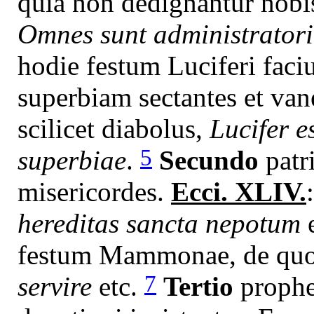
quia non dedignantur nobis
Omnes sunt administratorii
hodie festum Luciferi faciu
superbiam sectantes et van
scilicet diabolus,
Lucifer e
5
superbiae
.
Secundo
patr
misericordes.
Ecci. XLIV.
hereditas sancta nepotum
festum Mammonae, de qu
7
servire
etc.
Tertio
prophet