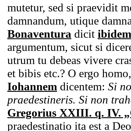
mutetur, sed si praevidit m
damnandum, utique damna
Bonaventura
dicit
ibide
argumentum, sicut si dicere
utrum tu debeas vivere cra
et bibis etc.? O ergo homo
Iohannem
dicentem:
Si no
praedestineris. Si non trah
Gregorius XXIII. q. IV. 
praedestinatio ita est a Deo