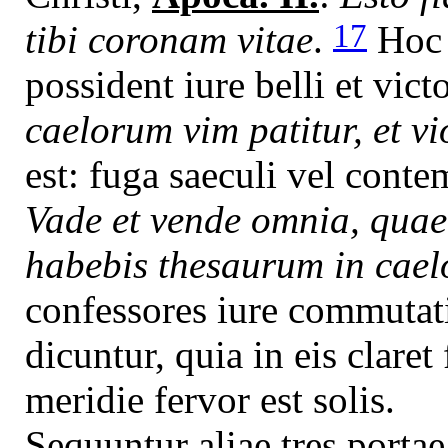
17
tibi coronam vitae
.
Hoc 
possident iure belli et vict
caelorum vim patitur, et vi
est: fuga saeculi vel cont
Vade et vende omnia, quae 
habebis thesaurum in cael
confessores iure commutatio
dicuntur, quia in eis claret
meridie fervor est solis.
Sequuntur aliae tres portae