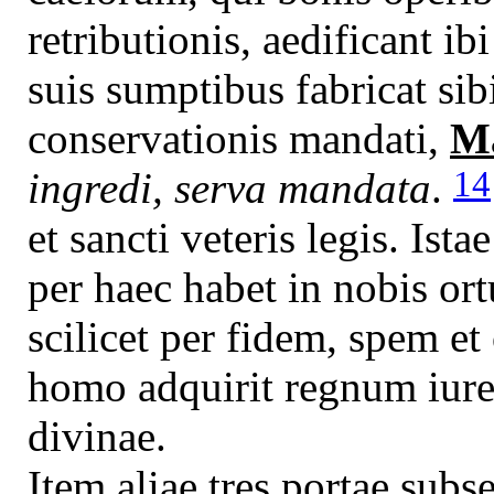
retributionis, aedificant ib
suis sumptibus fabricat si
conservationis mandati,
Ma
14
ingredi, serva mandata
.
et sancti veteris legis. Ista
per haec habet in nobis ort
scilicet per fidem, spem 
homo adquirit regnum iure
divinae.
Item aliae tres portae sub