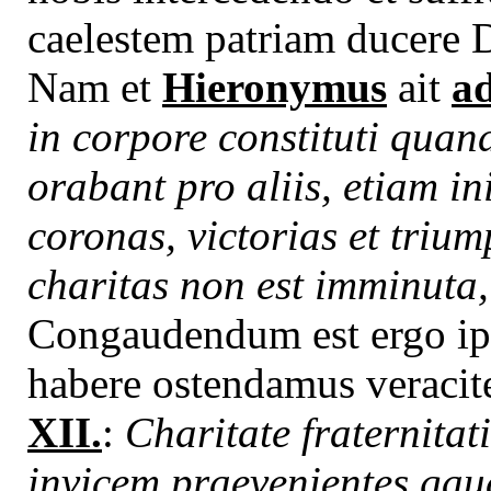
caelestem patriam ducere D
Nam et
Hieronymus
ait
ad
in corpore constituti quand
orabant pro aliis, etiam i
coronas, victorias et trium
charitas non est imminuta
Congaudendum est ergo ipsi
habere ostendamus veracit
XII.
:
Charitate fraternitat
invicem praevenientes ga