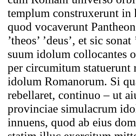
templum construxerunt in
quod vocaverunt Pantheon, 
’theos’ ’deus’, et sic sonat
suum idolum collocantes 
per circumitum statuerunt r
idolum Romanorum. Si qua
rebellaret, continuo – ut ai
provinciae simulacrum id
innuens, quod ab eius domi
statim illuc exercitum mi