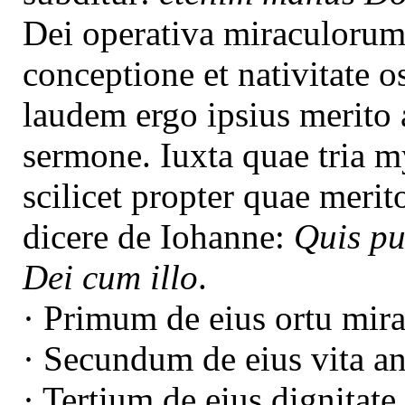
Dei operativa miraculorum 
conceptione et nativitate 
laudem ergo ipsius merito 
sermone. Iuxta quae tria my
scilicet propter quae mer
dicere de Iohanne:
Quis pu
Dei cum illo
.
· Primum de eius ortu mira
· Secundum de eius vita an
· Tertium de eius dignitate