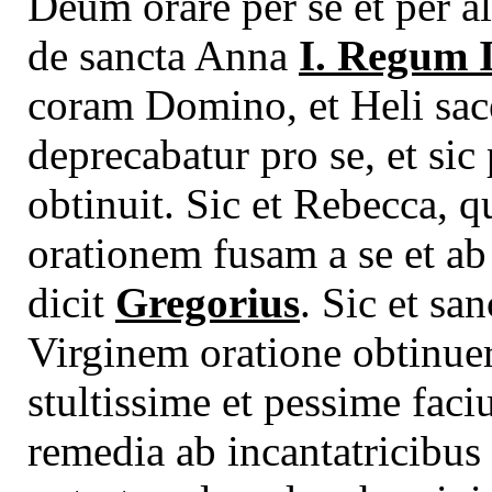
Deum orare per se et per al
de sancta Anna
I. Regum I
coram Domino, et Heli sa
deprecabatur pro se, et s
obtinuit. Sic et Rebecca, q
orationem fusam a se et ab 
dicit
Gregorius
. Sic et s
Virginem oratione obtinuer
stultissime et pessime faciu
remedia ab incantatricibus