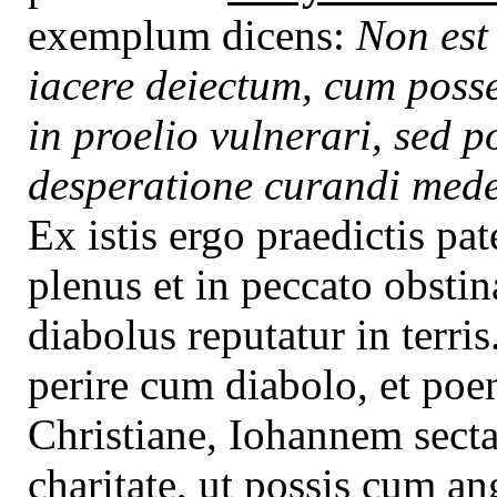
exemplum dicens:
Non est
iacere deiectum, cum posse
in proelio vulnerari, sed 
desperatione curandi mede
Ex istis ergo praedictis pa
plenus et in peccato obsti
diabolus reputatur in terri
perire cum diabolo, et po
Christiane, Iohannem sectar
charitate, ut possis cum an