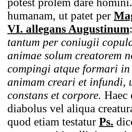
potest prolem dare homini
humanam, ut patet per
Mag
VI. allegans Augustinum
tantum per coniugii copul
animae solum creatorem no
compingi atque formari in
animam creari et infundi, 
constans et corpore.
Haec e
diabolus vel aliqua creatu
quod etiam testatur
Ps.
dic