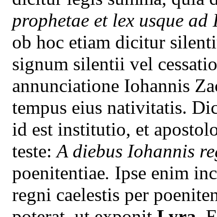
prophetae et lex usque ad
ob hoc etiam dicitur silen
signum silentii vel cessatio
annunciatione Iohannis Za
tempus eius nativitatis. Di
id est institutio, et apost
teste:
A diebus Iohannis r
poenitentiae
.
Ipse enim in
regni caelestis per poenit
poterat, ut exponit
Lyra
. 