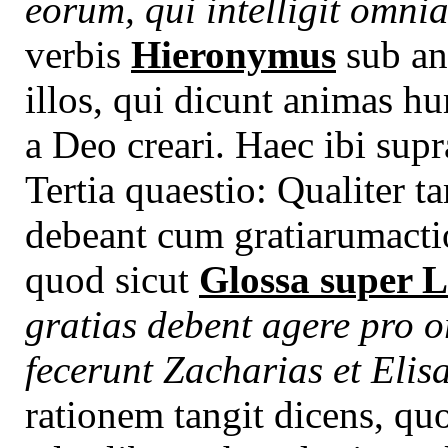
eorum, qui intelligit omn
verbis
Hieronymus
sub an
illos, qui dicunt animas h
a Deo creari. Haec ibi supr
Tertia quaestio: Qualiter t
debeant cum gratiarumacti
quod sicut
Glossa super L
gratias debent agere pro o
fecerunt Zacharias et Elis
rationem tangit dicens, qu