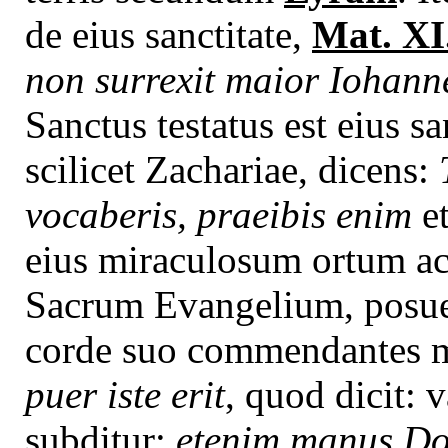
de eius sanctitate,
Mat. XI
non surrexit maior Iohann
Sanctus testatus est eius 
scilicet Zachariae, dicens:
vocaberis, praeibis enim
e
eius miraculosum ortum ac 
Sacrum Evangelium, posuer
corde suo commendantes m
puer iste erit
, quod dicit: 
subditur:
etenim manus Dom