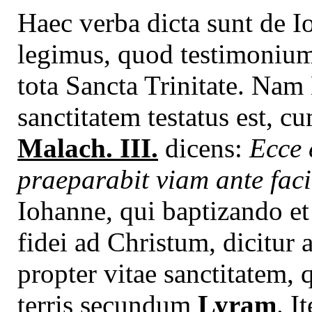
Haec verba dicta sunt de I
legimus, quod testimonium s
tota Sancta Trinitate. Na
sanctitatem testatus est, c
Malach. III.
dicens:
Ecce 
praeparabit viam ante fac
Iohanne, qui baptizando e
fidei ad Christum, dicitur
propter vitae sanctitatem, 
terris secundum
Lyram
. I