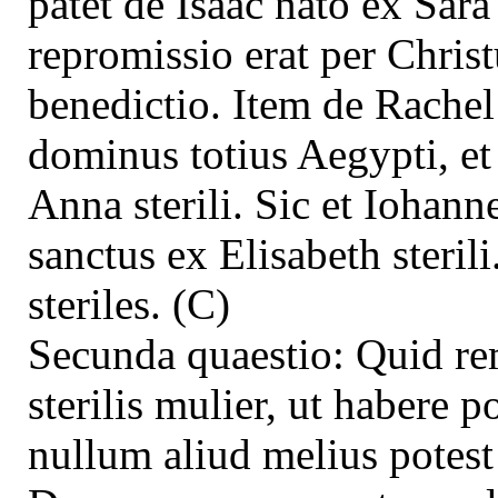
patet de Isaac nato ex Sar
repromissio erat per Chr
benedictio. Item de Rachel 
dominus totius Aegypti, et
Anna sterili. Sic et Iohann
sanctus ex Elisabeth sterili
steriles. (C)
Secunda quaestio: Quid rem
sterilis mulier, ut habere
nullum aliud melius potes