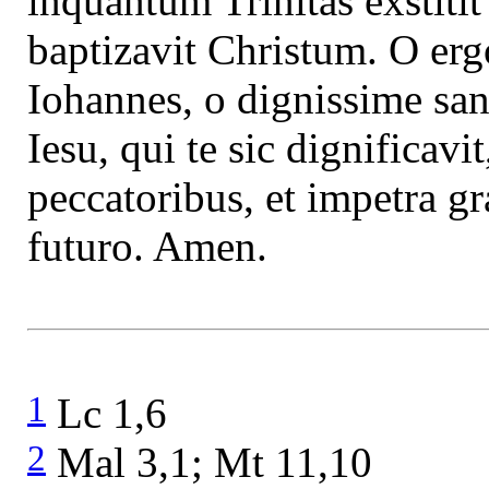
inquantum Trinitas exstiti
baptizavit Christum. O er
Iohannes, o dignissime s
Iesu, qui te sic dignificavi
peccatoribus, et impetra gr
futuro. Amen.
1
Lc 1,6
2
Mal 3,1; Mt 11,10