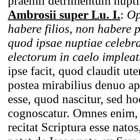
praemii detrimentum nupti
Ambrosii super Lu. I.
:
Op
habere filios, non habere
quod ipsae nuptiae celebra
electorum in caelo impleat
ipse facit, quod claudit ut
postea mirabilius denuo ape
esse, quod nascitur, sed h
cognoscatur. Omnes enim, 
recitat Scriptura esse natos