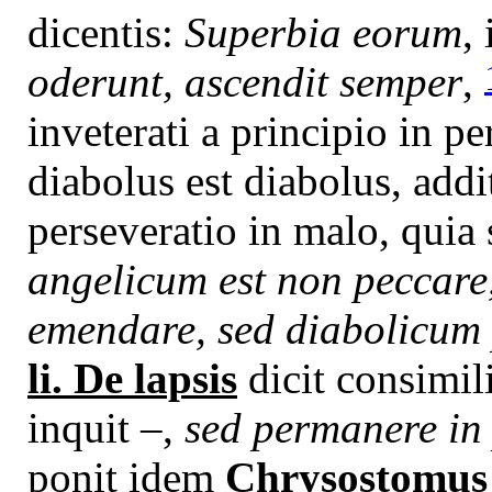
dicentis:
Superbia eorum
,
oderunt, ascendit semper
,
inveterati a principio in p
diabolus est diabolus, addit
perseveratio in malo, qui
angelicum est non peccar
emendare, sed diabolicum 
li. De lapsis
dicit consimil
inquit –,
sed permanere in 
ponit idem
Chrysostomus