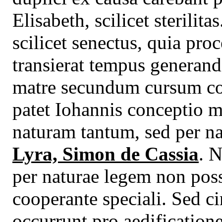
Elisabeth, scilicet sterilit
scilicet senectus, quia proc
transierat tempus generandi
matre secundum cursum c
patet Iohannis conceptio m
naturam tantum, sed per n
Lyra, Simon de Cassia
. N
per naturae legem non poss
cooperante speciali. Sed c
occurrunt pro aedificatione