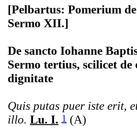
[Pelbartus: Pomerium de s
Sermo XII.]
De sancto Iohanne Bapti
Sermo tertius, scilicet de 
dignitate
Quis putas puer iste erit,
1
illo.
Lu. I.
(A)