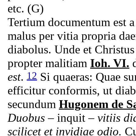
etc. (G)
Tertium documentum
est 
malus per vitia propria da
diabolus. Unde et Christu
propter malitiam
Ioh. VI.
d
12
est
.
Si quaeras: Quae sun
efficitur conformis, ut dia
secundum
Hugonem de Sa
Duobus
– inquit –
vitiis d
scilicet et invidiae odio.
Cu