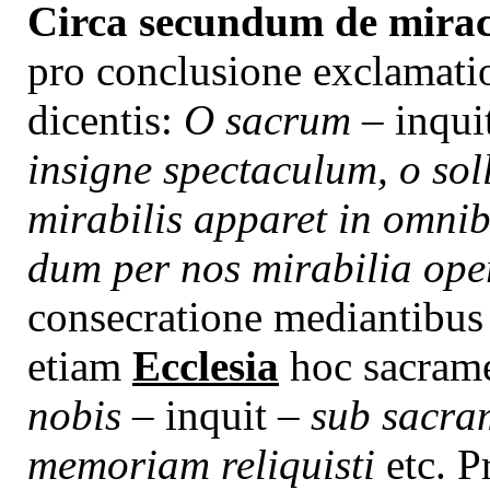
Circa secundum de mirac
pro conclusione exclamat
dicentis:
O sacrum
– inqui
insigne spectaculum, o so
mirabilis apparet in omnibu
dum per nos mirabilia ope
consecratione mediantibus
etiam
Ecclesia
hoc sacrame
nobis –
inquit
– sub sacram
memoriam reliquisti
etc. P