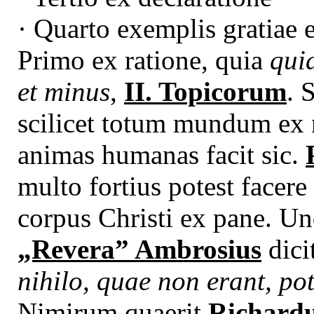
· Quarto exemplis gratiae e
Primo ex ratione, quia
qui
et minus
,
II. Topicorum
. 
scilicet totum mundum ex n
animas humanas facit sic.
multo fortius potest facere 
corpus Christi ex pane. U
„Revera” Ambrosius
dici
nihilo, quae non erant, pot
Nimirum quaerit
Richardus