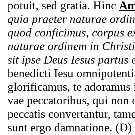
potuit, sed gratia. Hinc
Am
quia praeter naturae ordin
quod conficimus, corpus ex
naturae ordinem in Christ
sit ipse Deus Iesus partus 
benedicti Iesu omnipotentia
glorificamus, te adoramus 
vae peccatoribus, qui non 
peccatis convertantur, tam
sunt ergo damnatione. (D)