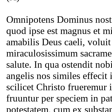
Omnipotens Dominus noster 
quod ipse est magnus et mi
amabilis Deus caeli, voluit
miraculosissimum sacramen
salute. In qua ostendit no
angelis nos similes effeci
scilicet Christo frueremur i
fruuntur per speciem in pa
potestatem, cum ex substan