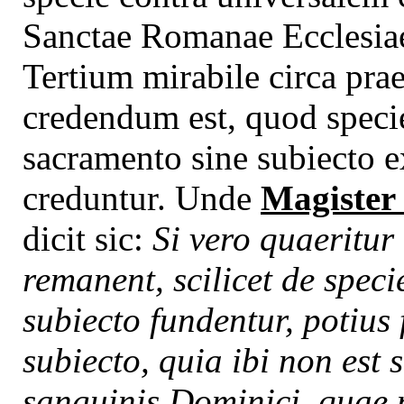
Sanctae Romanae Ecclesiae
Tertium mirabile circa pra
credendum est, quod specie
sacramento sine subiecto ex
creduntur. Unde
Magister i
dicit sic:
Si vero quaeritur
remanent, scilicet de speci
subiecto fundentur, potius 
subiecto, quia ibi non est s
sanguinis Dominici, quae no