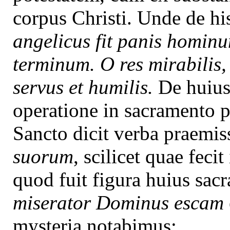
corpus Christi. Unde de h
angelicus fit panis hominu
terminum. O res mirabili
servus et humilis.
De huiusm
operatione in sacramento p
Sancto dicit verba praemis
suorum
, scilicet quae fecit
quod fuit figura huius sac
miserator Dominus escam
mysteria notabimus: