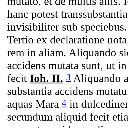
mutato, et de multis aliis. 
hanc potest transsubstantia
invisibiliter sub speciebus.
Tertio ex declaratione not
rem in aliam. Aliquando si
accidens mutata sunt, ut i
3
fecit
Ioh. II.
Aliquando a
substantia accidens mutatu
4
aquas Mara
in dulcedin
secundum aliquid fecit eti