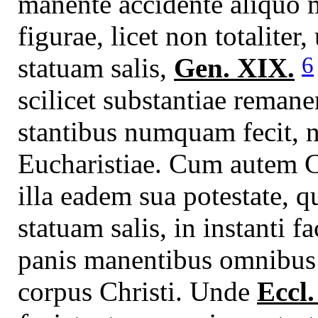
manente accidente aliquo m
figurae, licet non totaliter
6
statuam salis,
Gen. XIX.
scilicet substantiae remane
stantibus numquam fecit, n
Eucharistiae. Cum autem C
illa eadem sua potestate, q
statuam salis, in instanti f
panis manentibus omnibus 
corpus Christi. Unde
Eccl.