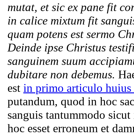
mutat, et sic ex pane fit c
in calice mixtum fit sangui
quam potens est sermo Chri
Deinde ipse Christus testi
sanguinem suum accipiamus,
dubitare non debemus.
Hae
est
in primo articulo huius
putandum, quod in hoc sacr
sanguis tantummodo sicut i
hoc esset erroneum et dam