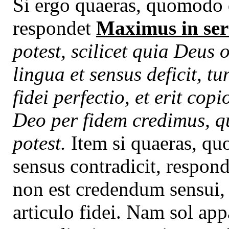
Si ergo quaeras, quomodo d
respondet
Maximus in se
potest, scilicet quia Deus 
lingua et sensus deficit, t
fidei perfectio, et erit co
Deo per fidem credimus, q
potest.
Item si quaeras, q
sensus contradicit, respond
non est credendum sensui, e
articulo fidei. Nam sol appa