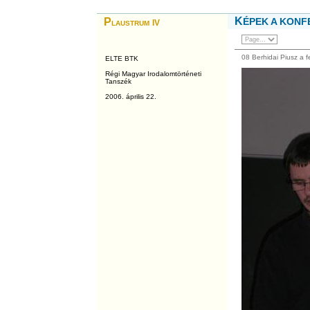
K
P
ÉPEK A KONF
laustrum
IV
08 Berhidai Piusz a 
ELTE BTK
Régi Magyar Irodalomtörténeti
Tanszék
2006. április 22.