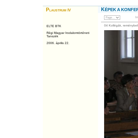
K
P
ÉPEK A KONFE
laustrum
IV
I
04 Kollégák, reménybel
ELTE BTK
Régi Magyar Irodalomtörténeti
Tanszék
2006. április 22.