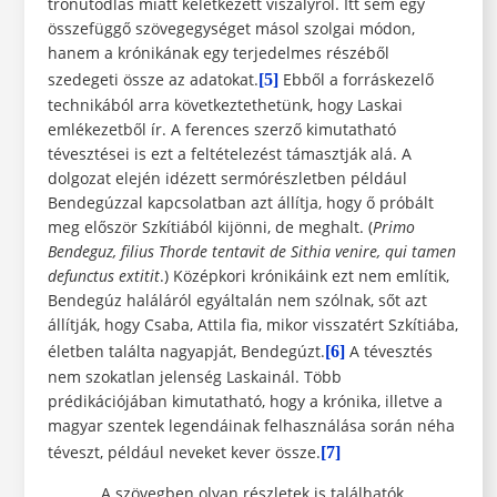
trónutódlás miatt keletkezett viszályról. Itt sem egy
összefüggő szövegegységet másol szolgai módon,
hanem a krónikának egy terjedelmes részéből
szedegeti össze az adatokat.
Ebből a forráskezelő
[5]
technikából arra következtethetünk, hogy Laskai
emlékezetből ír. A ferences szerző kimutatható
tévesztései is ezt a feltételezést támasztják alá. A
dolgozat elején idézett sermórészletben például
Bendegúzzal kapcsolatban azt állítja, hogy ő próbált
meg először Szkítiából kijönni, de meghalt. (
Primo
Bendeguz, filius Thorde tentavit de Sithia venire, qui tamen
defunctus
extitit
.) Középkori krónikáink ezt nem említik,
Bendegúz haláláról egyáltalán nem szólnak, sőt azt
állítják, hogy Csaba, Attila fia, mikor visszatért Szkítiába,
életben találta nagyapját, Bendegúzt.
A tévesztés
[6]
nem szokatlan jelenség Laskainál. Több
prédikációjában kimutatható, hogy a krónika, illetve a
magyar szentek legendáinak felhasználása során néha
téveszt, például neveket kever össze.
[7]
A szövegben olyan részletek is találhatók,