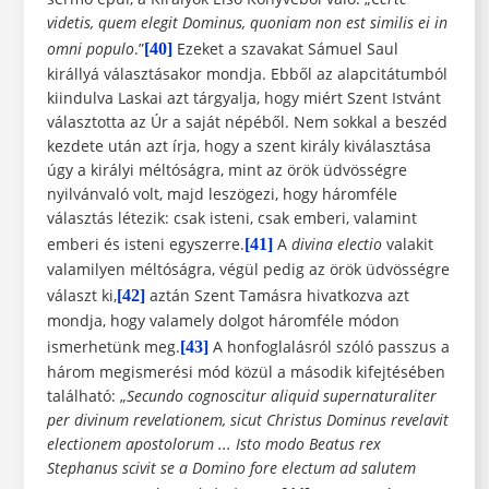
videtis, quem elegit
Dominus, quoniam non est similis ei in
omni populo
.”
Ezeket a szavakat Sámuel Saul
[40]
királlyá választásakor mondja. Ebből az alapcitátumból
kiindulva Laskai azt tárgyalja, hogy miért Szent Istvánt
választotta az Úr a saját népéből. Nem sokkal a beszéd
kezdete után azt írja, hogy a szent király kiválasztása
úgy a királyi méltóságra, mint az örök üdvösségre
nyilvánvaló volt, majd leszögezi, hogy háromféle
választás létezik: csak isteni, csak emberi, valamint
emberi és isteni egyszerre.
A
divina electio
valakit
[41]
valamilyen méltóságra, végül pedig az örök üdvösségre
választ ki,
aztán Szent Tamásra hivatkozva azt
[42]
mondja, hogy valamely dolgot háromféle módon
ismerhetünk meg.
A honfoglalásról szóló passzus a
[43]
három megismerési mód közül a második kifejtésében
található: „
Secundo cognoscitur aliquid supernaturaliter
per divinum revelationem, sicut Christus Dominus revelavit
electionem apostolorum ... Isto modo Beatus rex
Stephanus scivit se a Domino fore electum ad
salutem