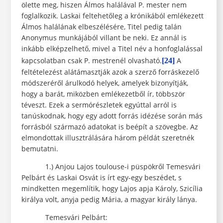
ölette meg, hiszen Álmos halálával P. mester nem
foglalkozik. Laskai feltehetőleg a krónikából emlékezett
Álmos halálának elbeszélésére, Titel pedig talán
Anonymus munkájából villant be neki. Ez annál is
inkább elképzelhető, mivel a Titel név a honfoglalással
kapcsolatban csak P. mestrenél olvasható.
A
[24]
feltételezést alátámasztják azok a szerző forráskezelő
módszeréről árulkodó helyek, amelyek bizonyítják,
hogy a barát, miközben emlékezetből ír, többször
téveszt. Ezek a sermórészletek egyúttal arról is
tanúskodnak, hogy egy adott forrás idézése során más
forrásból származó adatokat is beépít a szövegbe. Az
elmondottak illusztrálására három példát szeretnék
bemutatni.
1.) Anjou Lajos toulouse-i püspökről Temesvári
Pelbárt és Laskai Osvát is írt egy-egy beszédet, s
mindketten megemlítik, hogy Lajos apja Károly, Szicília
királya volt, anyja pedig Mária, a magyar király lánya.
Temesvári Pelbárt: