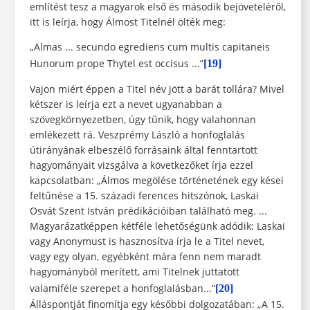
említést tesz a magyarok első és második bejöveteléről,
itt is leírja, hogy Álmost Titelnél ölték meg:
„Almas ... secundo egrediens cum multis capitaneis
Hunorum prope Thytel est occisus ...”
[19]
Vajon miért éppen a Titel név jött a barát tollára? Mivel
kétszer is leírja ezt a nevet ugyanabban a
szövegkörnyezetben, úgy tűnik, hogy valahonnan
emlékezett rá. Veszprémy László a honfoglalás
útirányának elbeszélő forrásaink által fenntartott
hagyományait vizsgálva a következőket írja ezzel
kapcsolatban: „Álmos megölése történetének egy kései
feltűnése a 15. századi ferences hitszónok, Laskai
Osvát Szent István prédikációiban található meg. ...
Magyarázatképpen kétféle lehetőségünk adódik: Laskai
vagy Anonymust is hasznosítva írja le a Titel nevet,
vagy egy olyan, egyébként mára fenn nem maradt
hagyományból merített, ami Titelnek juttatott
valamiféle szerepet a honfoglalásban...”
[20]
Álláspontját finomítja egy későbbi dolgozatában: „A 15.