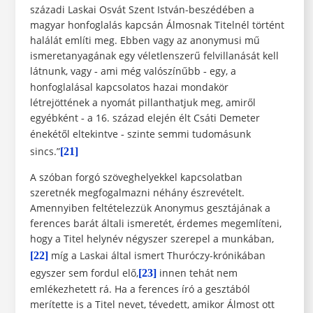
századi Laskai Osvát Szent István-beszédében a
magyar honfoglalás kapcsán Álmosnak Titelnél történt
halálát említi meg. Ebben vagy az anonymusi mű
ismeretanyagának egy véletlenszerű felvillanását kell
látnunk, vagy
ami még valószínűbb
egy, a
-
-
honfoglalásal kapcsolatos hazai mondakör
létrejöttének a nyomát pillanthatjuk meg, amiről
egyébként
a 16. század elején élt Csáti Demeter
-
énekétől eltekintve
szinte semmi tudomásunk
-
sincs.”
[21]
A szóban forgó szöveghelyekkel kapcsolatban
szeretnék megfogalmazni néhány észrevételt.
Amennyiben feltételezzük Anonymus gesztájának a
ferences barát általi ismeretét, érdemes megemlíteni,
hogy a Titel helynév négyszer szerepel a munkában,
míg a Laskai által ismert Thuróczy-krónikában
[22]
egyszer sem fordul elő,
innen tehát nem
[23]
emlékezhetett rá. Ha a ferences író a gesztából
merítette is a Titel nevet, tévedett, amikor Álmost ott