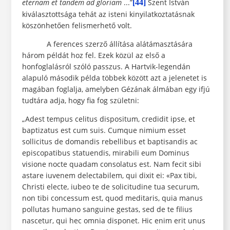
eternam et tandem ad gloriam
...”
Szent István
[44]
kiválasztottsága tehát az isteni kinyilatkoztatásnak
köszönhetően felismerhető volt.
A ferences szerző állítása alátámasztására
három példát hoz fel. Ezek közül az első a
honfoglalásról szóló passzus. A Hartvik-legendán
alapuló második példa többek között azt a jelenetet is
magában foglalja, amelyben Gézának álmában egy ifjú
tudtára adja, hogy fia fog születni:
„Adest tempus celitus dispositum, credidit ipse, et
baptizatus est cum suis. Cumque nimium esset
sollicitus de domandis rebellibus et baptisandis ac
episcopatibus statuendis, mirabili eum Dominus
visione nocte quadam consolatus est. Nam fecit sibi
astare iuvenem delectabilem, qui dixit ei: «Pax tibi,
Christi electe, iubeo te de solicitudine tua securum,
non tibi concessum est, quod meditaris, quia manus
pollutas humano sanguine gestas, sed de te filius
nascetur, qui hec omnia disponet. Hic enim erit unus