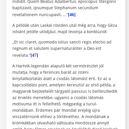
indidit. Quem Beatus Adalbertus, episcopus Stergonii
baptizavit, ipsumque Stephanum secundum
revelationem nuncupavit. ...”
[46]
A példák után Laskai röviden utal még arra, hogy Géza
Istvánt jelölte utódjául, majd levonja a konklúziót:
„Et sic claret, quomodo istius sancti regis electio ad
regnum et salutem supernaturaliter a Deo est
revelata.”
[47]
A Hartvik-legendán alapuló két sermórészlet jól
mutatja, hogy a ferences barát az isteni
kinyilatkoztatás alatt a csodás látomást érti. Ez az a
kapcsolódási pont, amelyen keresztül az első példa, a
magyarok bejövetelét tárgyaló passzus is beilleszkedik
az érvelés menetébe, ugyanis a csodás látomás
motívuma itt is fellelhető, mégpedig a turul-
mondában. Érdemes pár mondat erejéig újra
visszatérnünk ehhez a történethez. A mondának a
krónikákban olvasható változata mindössze annyit