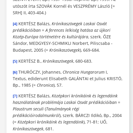
utószót írta
SZOVÁK
Kornél és
VESZPRÉMY
László [=
SRH] II, 403
404.)
-
KERTÉSZ
Balázs,
Krónikaszövegek Laskai Osvát
[4]
prédikációiban
=
A ferences lelkiség hatása az újkori
Közép-Európa történetére és kultúrájára
, szerk.
ŐZE
Sándor,
MEDGYESY-SCHMIKLI
Norbert, Piliscsaba
-
Budapest, 2005 (=
Krónikaszövegek
), 669
684.
-
KERTÉSZ
B.,
Krónikaszövegek
, 680
683.
[5]
-
THURÓCZY
, Johannes,
Chronica Hungarorum
I,
[6]
Textus, ediderunt Elisabeth
GALÁNTAI
et Julius
KRISTÓ
,
Bp., 1985 (=
Chronica
), 57.
KERTÉSZ
Balázs,
Középkori krónikáink és legendáink
[7]
használatának problémája Laskai Osvát
prédikációiban
=
Plaustrum seculi
(
Tanulmányok régi
prédikációirodalmunkról
), szerk.
BÁRCZI
Ildikó, Bp., 2004
(=
Középkori krónikáink és legendáink
), 71
81;
UŐ
,
-
Krónikaszövegek
, 681.