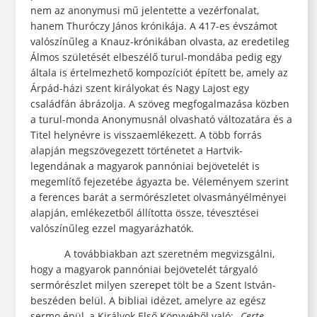
nem az anonymusi mű jelentette a vezérfonalat,
hanem Thuróczy János krónikája. A 417-es évszámot
valószínűleg a Knauz-krónikában olvasta, az eredetileg
Álmos születését elbeszélő turul-mondába pedig egy
általa is értelmezhető kompozíciót épített be, amely az
Árpád-házi szent királyokat és Nagy Lajost egy
családfán ábrázolja. A szöveg megfogalmazása közben
a turul-monda Anonymusnál olvasható változatára és a
Titel helynévre is visszaemlékezett. A több forrás
alapján megszövegezett történetet a Hartvik-
legendának a magyarok pannóniai bejövetelét is
megemlítő fejezetébe ágyazta be. Véleményem szerint
a ferences barát a sermórészletet olvasmányélményei
alapján, emlékezetből állította össze, tévesztései
valószínűleg ezzel magyarázhatók.
A továbbiakban azt szeretném megvizsgálni,
hogy a magyarok pannóniai bejövetelét tárgyaló
sermórészlet milyen szerepet tölt be a Szent István-
beszéden belül. A bibliai idézet, amelyre az egész
sermo épül, a Királyok Első Könyvéből való: „
Certe