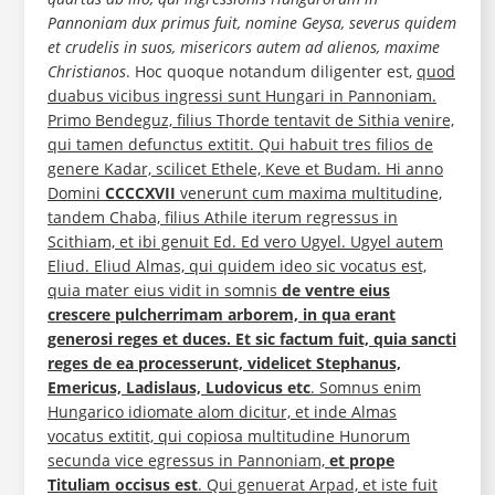
Pannoniam dux primus fuit, nomine Geysa, severus quidem
et crudelis in suos, misericors autem ad alienos, maxime
Christianos
. Hoc quoque notandum diligenter est,
quod
duabus vicibus ingressi sunt Hungari in Pannoniam.
Primo Bendeguz, filius Thorde tentavit de Sithia venire,
qui tamen defunctus extitit. Qui habuit tres filios de
genere Kadar, scilicet Ethele, Keve et Budam. Hi anno
Domini
CCCCXVII
venerunt cum maxima multitudine,
tandem Chaba, filius Athile iterum regressus in
Scithiam, et ibi genuit Ed. Ed vero Ugyel. Ugyel autem
Eliud. Eliud Almas, qui quidem ideo sic vocatus est,
quia mater eius vidit in somnis
de ventre eius
crescere pulcherrimam arborem, in qua erant
generosi reges et duces. Et sic factum fuit, quia
sancti
reges de ea processerunt, videlicet Stephanus,
Emericus, Ladislaus, Ludovicus
etc
. Somnus enim
Hungarico idiomate alom dicitur, et inde Almas
vocatus extitit, qui copiosa multitudine Hunorum
secunda vice egressus in Pannoniam,
et prope
Tituliam
occisus est
. Qui genuerat Arpad, et iste fuit