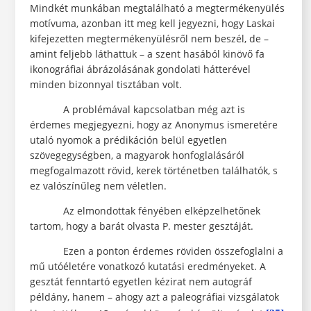
Mindkét munkában megtalálható a megtermékenyülés
motívuma, azonban itt meg kell jegyezni, hogy Laskai
kifejezetten megtermékenyülésről nem beszél, de –
amint feljebb láthattuk – a szent hasából kinövő fa
ikonográfiai ábrázolásának gondolati hátterével
minden bizonnyal tisztában volt.
A problémával kapcsolatban még azt is
érdemes megjegyezni, hogy az Anonymus ismeretére
utaló nyomok a prédikáción belül egyetlen
szövegegységben, a magyarok honfoglalásáról
megfogalmazott rövid, kerek történetben találhatók, s
ez valószínűleg nem véletlen.
Az elmondottak fényében elképzelhetőnek
tartom, hogy a barát olvasta P. mester gesztáját.
Ezen a ponton érdemes röviden összefoglalni a
mű utóéletére vonatkozó kutatási eredményeket. A
gesztát fenntartó egyetlen kézirat nem autográf
példány, hanem – ahogy azt a paleográfiai vizsgálatok