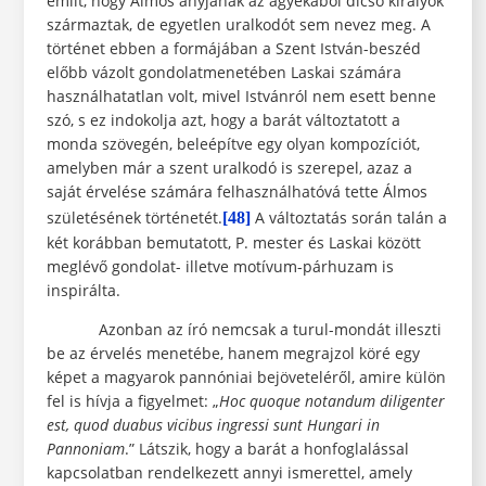
említ, hogy Álmos anyjának az ágyékából dicső királyok
származtak, de egyetlen uralkodót sem nevez meg. A
történet ebben a formájában a Szent István-beszéd
előbb vázolt gondolatmenetében Laskai számára
használhatatlan volt, mivel Istvánról nem esett benne
szó, s ez indokolja azt, hogy a barát változtatott a
monda szövegén, beleépítve egy olyan kompozíciót,
amelyben már a szent uralkodó is szerepel, azaz a
saját érvelése számára felhasználhatóvá tette Álmos
születésének történetét.
A változtatás során talán a
[48]
két korábban bemutatott, P. mester és Laskai között
meglévő gondolat- illetve motívum-párhuzam is
inspirálta.
Azonban az író nemcsak a turul-mondát illeszti
be az érvelés menetébe, hanem megrajzol köré egy
képet a magyarok pannóniai bejöveteléről, amire külön
fel is hívja a figyelmet: „
Hoc
quoque notandum diligenter
est, quod duabus vicibus ingressi sunt Hungari in
Pannoniam
.” Látszik, hogy a barát a honfoglalással
kapcsolatban rendelkezett annyi ismerettel, amely