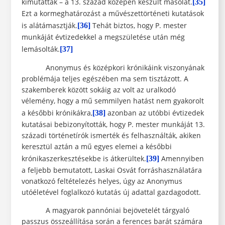
kimutatták – a 13. század közepén készült másolat.
[35]
Ezt a kormeghatározást a művészettörténeti kutatások
is alátámasztják.
Tehát biztos, hogy P. mester
[36]
munkáját évtizedekkel a megszületése után még
lemásolták.
[37]
Anonymus és középkori krónikáink viszonyának
problémája teljes egészében ma sem tisztázott. A
szakemberek között sokáig az volt az uralkodó
vélemény, hogy a mű semmilyen hatást nem gyakorolt
a későbbi krónikákra,
azonban az utóbbi évtizedek
[38]
kutatásai bebizonyították, hogy P. mester munkáját 13.
századi történetírók ismerték és felhasználták, akiken
keresztül aztán a mű egyes elemei a későbbi
krónikaszerkesztésekbe is átkerültek.
Amennyiben
[39]
a feljebb bemutatott, Laskai Osvát forráshasználatára
vonatkozó feltételezés helyes, úgy az Anonymus
utóéletével foglalkozó kutatás új adattal gazdagodott.
A magyarok pannóniai bejövetelét tárgyaló
passzus összeállítása során a ferences barát számára