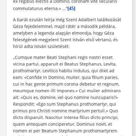
ex regibus electis a Domino, coronam vite secularis
commutaturus eterna.» ...”
[45]
A barát ezután leírja még Szent Adalbert találkozását
Géza fejedelemmel, majd rátér a második példára,
amelyben a legenda alapján elmondja, hogy Géza
feleségének megjelent Szent István első vértanú, és
hírül adta István születését:
„Cumque mater Beati Stephani regis nostri esset
vicina partui, apparuit ei Beatus Stephanus, Levita,
prothomartyr, Levitico habitu indutus, qui dixit ad
eam: «Confide in Domino, mulier, quia filium paries,
cui in hac gente primum corona debetur et regnum,
meumque nomen illi impones.» Cui mulier admirans
ait: «Quis es, domine, vel quo nomine nuncuparis?»
Respondit: «Ego sum Stephanus prothomartyr, qui
primus pro Christi nomine martyrium pertuli.» Quo
dicto disparuit. Nascitur interea filius dicto principi,
quem antequam conciperetur, Dominus novit, et
nomen ei per Beatum Stephanum prothomartyrem