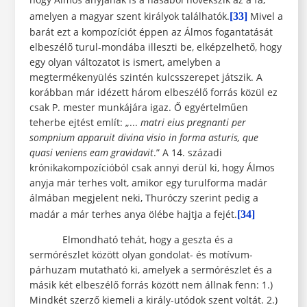
amelyen a magyar szent királyok találhatók.
Mivel a
[33]
barát ezt a kompozíciót éppen az Álmos fogantatását
elbeszélő turul-mondába illeszti be, elképzelhető, hogy
egy olyan változatot is ismert, amelyben a
megtermékenyülés szintén kulcsszerepet játszik. A
korábban már idézett három elbeszélő forrás közül ez
csak P. mester munkájára igaz. Ő egyértelműen
teherbe ejtést említ: „...
matri eius pregnanti per
sompnium apparuit divina visio in forma asturis, que
quasi veniens eam
gravidavit
.” A 14. századi
krónikakompozícióból csak annyi derül ki, hogy Álmos
anyja már terhes volt, amikor egy turulforma madár
álmában megjelent neki, Thuróczy szerint pedig a
madár a már terhes anya ölébe hajtja a fejét.
[34]
Elmondható tehát, hogy a geszta és a
sermórészlet között olyan gondolat- és motívum-
párhuzam mutatható ki, amelyek a sermórészlet és a
másik két elbeszélő forrás között nem állnak fenn: 1.)
Mindkét szerző kiemeli a király-utódok szent voltát. 2.)