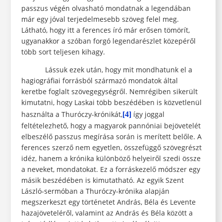
passzus végén olvasható mondatnak a legendában
már egy jóval terjedelmesebb szöveg felel meg.
Látható, hogy itt a ferences író már erősen tömörít,
ugyanakkor a szóban forgó legendarészlet közepéről
több sort teljesen kihagy.
Lássuk ezek után, hogy mit mondhatunk el a
hagiográfiai forrásból származó mondatok által
keretbe foglalt szövegegységről. Nemrégiben sikerült
kimutatni, hogy Laskai több beszédében is közvetlenül
használta a Thuróczy-krónikát,
így joggal
[4]
feltételezhető, hogy a magyarok pannóniai bejövetelét
elbeszélő passzus megírása során is merített belőle. A
ferences szerző nem egyetlen, összefüggő szövegrészt
idéz, hanem a krónika különböző helyeiről szedi össze
a neveket, mondatokat. Ez a forráskezelő módszer egy
másik beszédében is kimutatható. Az egyik Szent
László-sermóban a Thuróczy-krónika alapján
megszerkeszt egy történetet András, Béla és Levente
hazajöveteléről, valamint az András és Béla között a