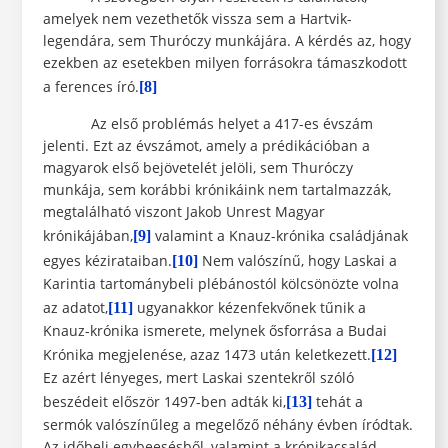
amelyek nem vezethetők vissza sem a Hartvik-
legendára, sem Thuróczy munkájára. A kérdés az, hogy
ezekben az esetekben milyen forrásokra támaszkodott
a ferences író.
[8]
Az első problémás helyet a 417-es évszám
jelenti. Ezt az évszámot, amely a prédikációban a
magyarok első bejövetelét jelöli, sem Thuróczy
munkája, sem korábbi krónikáink nem tartalmazzák,
megtalálható viszont Jakob Unrest Magyar
krónikájában,
valamint a Knauz-krónika családjának
[9]
egyes kézirataiban.
Nem valószínű, hogy Laskai a
[10]
Karintia tartománybeli plébánostól kölcsönözte volna
az adatot,
ugyanakkor kézenfekvőnek tűnik a
[11]
Knauz-krónika ismerete, melynek ősforrása a Budai
Krónika megjelenése, azaz 1473 után keletkezett.
[12]
Ez azért lényeges, mert Laskai szentekről szóló
beszédeit először 1497-ben adták ki,
tehát a
[13]
sermók valószínűleg a megelőző néhány évben íródtak.
Az időbeli egybeesésből, valamint a krónikacsalád