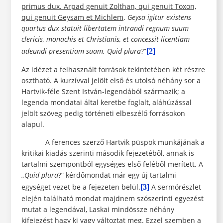
primus dux. Arpad genuit Zolthan, qui genuit Toxon,
qui genuit Geysam et Michlem
.
Geysa igitur existens
quartus dux statuit libertatem intrandi regnum suum
clericis, monachis et Christianis, et concessit licentiam
adeundi presentiam suam. Quid
plura
?”
[2]
Az idézet a felhasznált források tekintetében két részre
osztható. A kurzívval jelölt első és utolsó néhány sor a
Hartvik-féle Szent István-legendából származik; a
legenda mondatai által keretbe foglalt, aláhúzással
jelölt szöveg pedig történeti elbeszélő forrásokon
alapul.
A ferences szerző Hartvik püspök munkájának a
kritikai kiadás szerinti második fejezetéből, annak is
tartalmi szempontból egységes első feléből merített. A
„
Quid plura
?” kérdőmondat már egy új tartalmi
egységet vezet be a fejezeten belül.
A sermórészlet
[3]
elején található mondat majdnem szószerinti egyezést
mutat a legendával, Laskai mindössze néhány
kifejezést hagy ki vagy változtat meg. Ezzel szemben a