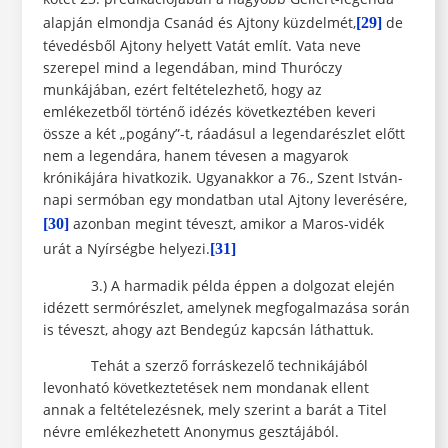
alapján elmondja Csanád és Ajtony küzdelmét,
de
[29]
tévedésből Ajtony helyett Vatát említ. Vata neve
szerepel mind a legendában, mind Thuróczy
munkájában, ezért feltételezhető, hogy az
emlékezetből történő idézés következtében keveri
össze a két „pogány”-t, ráadásul a legendarészlet előtt
nem a legendára, hanem tévesen a magyarok
krónikájára hivatkozik. Ugyanakkor a 76., Szent István-
napi sermóban egy mondatban utal Ajtony leverésére,
azonban megint téveszt, amikor a Maros-vidék
[30]
urát a Nyírségbe helyezi.
[31]
3.) A harmadik példa éppen a dolgozat elején
idézett sermórészlet, amelynek megfogalmazása során
is téveszt, ahogy azt Bendegúz kapcsán láthattuk.
Tehát a szerző forráskezelő technikájából
levonható következtetések nem mondanak ellent
annak a feltételezésnek, mely szerint a barát a Titel
névre emlékezhetett Anonymus gesztájából.