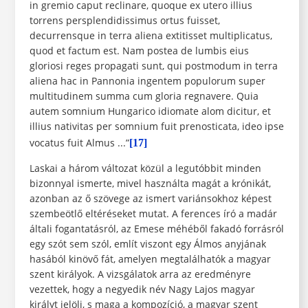
in gremio caput reclinare, quoque ex utero illius
torrens persplendidissimus ortus fuisset,
decurrensque in terra aliena extitisset multiplicatus,
quod et factum est. Nam postea de lumbis eius
gloriosi reges propagati sunt, qui postmodum in terra
aliena hac in Pannonia ingentem populorum super
multitudinem summa cum gloria regnavere. Quia
autem somnium Hungarico idiomate alom dicitur, et
illius nativitas per somnium fuit prenosticata, ideo ipse
vocatus fuit Almus ...”
[17]
Laskai a három változat közül a legutóbbit minden
bizonnyal ismerte, mivel használta magát a krónikát,
azonban az ő szövege az ismert variánsokhoz képest
szembeötlő eltéréseket mutat. A ferences író a madár
általi fogantatásról, az Emese méhéből fakadó forrásról
egy szót sem szól, említ viszont egy Álmos anyjának
hasából kinövő fát, amelyen megtalálhatók a magyar
szent királyok. A vizsgálatok arra az eredményre
vezettek, hogy a negyedik név Nagy Lajos magyar
királyt jelöli, s maga a kompozíció, a magyar szent