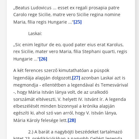
„Beatus Ludovicus ... esset ex regali prosapia patre
Carolo rege Sicilie, matre vero Sicilie regina nomine
Maria, filia regis Hungarie ...”
[25]
Laskai:
„Sic enim legitur de eo, quod pater eius erat Karolus,
rex Sicilie, mater vero Maria, filia Stephani quarti, regis
Hungarie ...”
[26]
A két ferences szerző kimutathatóan a püspök
legendája alapján dolgozott,
azonban Laskai azt is
[27]
megmondja
ellentétben a legendával és Temesvárival
-
, hogy Mária István lánya volt, de az uralkodó
-
sorszámát eltéveszti, V. helyett IV. Istvánt ír. A legenda
elbeszélését minden bizonnyal a krónika alapján
egészíti ki, ahol szó van arról, hogy V. István lánya,
Mária Károly felesége lett.
[28]
2.) A barát a nagyböjti beszédeket tartalmazó
kötet 23. prédikációjában a nagyobb Gellért-legenda