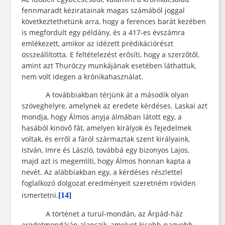
fennmaradt kéziratainak magas számából joggal
következtethetünk arra, hogy a ferences barát kezében
is megfordult egy példány, és a 417-es évszámra
emlékezett, amikor az idézett prédikációrészt
összeállította. E feltételezést erősíti, hogy a szerzőtől,
amint azt Thuróczy munkájának esetében láthattuk,
nem volt idegen a krónikahasználat.
A továbbiakban térjünk át a második olyan
szöveghelyre, amelynek az eredete kérdéses. Laskai azt
mondja, hogy Álmos anyja álmában látott egy, a
hasából kinövő fát, amelyen királyok és fejedelmek
voltak, és erről a fáról származtak szent királyaink,
István, Imre és László, továbbá egy bizonyos Lajos,
majd azt is megemlíti, hogy Álmos honnan kapta a
nevét. Az alábbiakban egy, a kérdéses részlettel
foglalkozó dolgozat eredményeit szeretném röviden
ismertetni.
[14]
A történet a turul-mondán, az Árpád-ház
eredetmondáján alapszik, amelyet kisebb-nagyobb