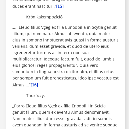
duces erant nascituri.”
[15]
Krónikakompozíció:
„... Eleud filius Vgeg ex filia Eunodbilia in Scytia genuit
filium, qui nominatur Almus ab eventu, quia mater
eius in sompno innotuerat avis quasi in forma austuris
veniens, dum esset gravida, et quod de utero eius
egrederetur torrens ac in terra non sua
multiplicaretur. Ideoque factum fuit, quod de lumbis
eius gloriosi reges propagarentur. Quia vero
sompnium in lingua nostra dicitur alm, et illius ortus
per sompnium fuit prenosticatus, ideo ipse vocatus est
Almus ...”
[16]
Thuróczy:
„Porro Eleud filius Vgek ex filia Enodbilii in Scicia
genuit filium, quem ex eventu Almus denominavit.
Nam mater illius dum esset gravida, vidit in somnis
avem quandam in forma austuris ad se venire suoque