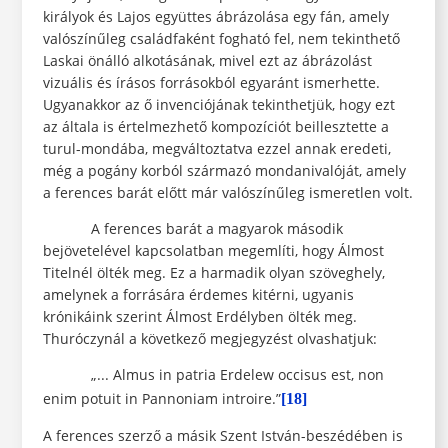
királyok és Lajos együttes ábrázolása egy fán, amely
valószínűleg családfaként fogható fel, nem tekinthető
Laskai önálló alkotásának, mivel ezt az ábrázolást
vizuális és írásos forrásokból egyaránt ismerhette.
Ugyanakkor az ő invenciójának tekinthetjük, hogy ezt
az általa is értelmezhető kompozíciót beillesztette a
turul-mondába, megváltoztatva ezzel annak eredeti,
még a pogány korból származó mondanivalóját, amely
a ferences barát előtt már valószínűleg ismeretlen volt.
A ferences barát a magyarok második
bejövetelével kapcsolatban megemlíti, hogy Álmost
Titelnél ölték meg. Ez a harmadik olyan szöveghely,
amelynek a forrására érdemes kitérni, ugyanis
krónikáink szerint Álmost Erdélyben ölték meg.
Thuróczynál a következő megjegyzést olvashatjuk:
„... Almus in patria Erdelew occisus est, non
enim potuit in Pannoniam introire.”
[18]
A ferences szerző a másik Szent István-beszédében is