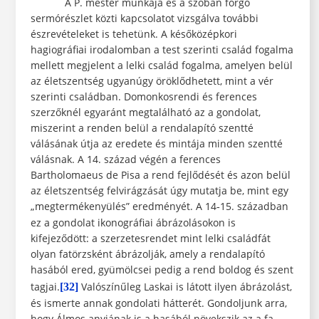
A P. mester munkája és a szóban forgó
sermórészlet közti kapcsolatot vizsgálva további
észrevételeket is tehetünk. A későközépkori
hagiográfiai irodalomban a test szerinti család fogalma
mellett megjelent a lelki család fogalma, amelyen belül
az életszentség ugyanúgy öröklődhetett, mint a vér
szerinti családban. Domonkosrendi és ferences
szerzőknél egyaránt megtalálható az a gondolat,
miszerint a renden belül a rendalapító szentté
válásának útja az eredete és mintája minden szentté
válásnak. A 14. század végén a ferences
Bartholomaeus de Pisa a rend fejlődését és azon belül
az életszentség felvirágzását úgy mutatja be, mint egy
„megtermékenyülés” eredményét. A 14
15. században
-
ez a gondolat ikonográfiai ábrázolásokon is
kifejeződött: a szerzetesrendet mint lelki családfát
olyan fatörzsként ábrázolják, amely a rendalapító
hasából ered, gyümölcsei pedig a rend boldog és szent
tagjai.
Valószínűleg Laskai is látott ilyen ábrázolást,
[32]
és ismerte annak gondolati hátterét. Gondoljunk arra,
hogy Álmos anyjának is a hasából növekszik az a fa,