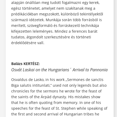
alapján önállóan meg tudott fogalmazni egy kerek,
egész történetet, amelyet nem szakítanak meg a
prédikációkban megszokott, különböző tekintélyektől
származó idézetek. Munkája során több forrásból is
merített, szövegformáló és forráskezelő technikája
kifejezetten leleményes. Mindez a ferences barát
tudatos, átgondolt szerkesztésére és történeti
érdeklődésére vall.
Balázs KERTÉSZ:
Osvát Laskai on the Hungarians´ Arrival to Pannonia
Osvaldus de Lasko, in his work „Sermones de sanctis
Biga salutis intitunlati,” used not only legends but also
chronicles for the sermons he wrote for the feast of
the saints of the Árpád dynasty. His mistakes show
that he is often quoting from memory. In one of his
speeches for the feast of St. Stephen while speaking of
the first and second arrival of Hungarian tribes he