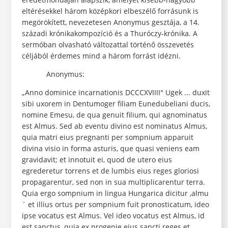
eltérésekkel három középkori elbeszélő forrásunk is
megörökített, nevezetesen Anonymus gesztája, a 14.
századi krónikakompozíció és a Thuróczy-krónika. A
sermóban olvasható változattal történő összevetés
céljából érdemes mind a három forrást idézni.
Anonymus:
„Anno dominice incarnationis DCCCXVIIII° Ugek ... duxit
sibi uxorem in Dentumoger filiam Eunedubeliani ducis,
nomine Emesu, de qua genuit filium, qui agnominatus
est Almus. Sed ab eventu divino est nominatus Almus,
quia matri eius pregnanti per sompnium apparuit
divina visio in forma asturis, que quasi veniens eam
gravidavit; et innotuit ei, quod de utero eius
egrederetur torrens et de lumbis eius reges gloriosi
propagarentur, sed non in sua multiplicarentur terra.
Quia ergo sompnium in lingua Hungarica dicitur ‚almu
´ et illius ortus per sompnium fuit pronosticatum, ideo
ipse vocatus est Almus. Vel ideo vocatus est Almus, id
est sanctus, quia ex progenie eius sancti reges et