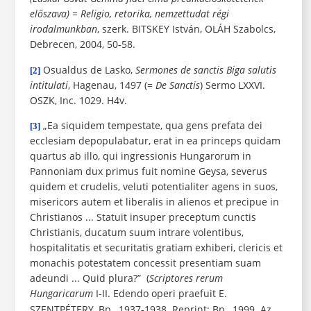
előszava)
=
Religio, retorika, nemzettudat
régi
irodalmunkban
, szerk.
BITSKEY
István,
OLÁH
Szabolcs,
Debrecen, 2004, 50
58.
-
Osualdus de Lasko,
Sermones de sanctis Biga salutis
[2]
intitulati
, Hagenau, 1497 (=
De
Sanctis
) Sermo LXXVI.
OSZK, Inc. 1029. H4v.
„Ea siquidem tempestate, qua gens prefata dei
[3]
ecclesiam depopulabatur, erat in ea princeps quidam
quartus ab illo, qui ingressionis Hungarorum in
Pannoniam dux primus fuit nomine Geysa, severus
quidem et crudelis, veluti potentialiter agens in suos,
misericors autem et liberalis in alienos et precipue in
Christianos ... Statuit insuper preceptum cunctis
Christianis, ducatum suum intrare volentibus,
hospitalitatis et securitatis gratiam exhiberi, clericis et
monachis potestatem concessit presentiam suam
adeundi ... Quid plura?” (
Scriptores rerum
Hungaricarum
I
II. Edendo operi praefuit E.
-
SZENTPÉTERY
, Bp., 1937
1938. Reprint: Bp., 1999. Az
-