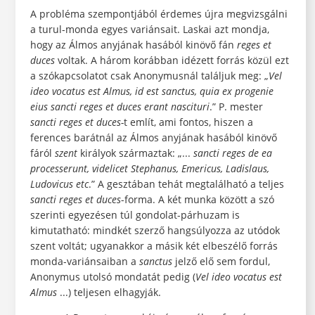
A probléma szempontjából érdemes újra megvizsgálni
a turul-monda egyes variánsait. Laskai azt mondja,
hogy az Álmos anyjának hasából kinövő fán
reges et
duces
voltak. A három korábban idézett forrás közül ezt
a szókapcsolatot csak Anonymusnál találjuk meg: „
Vel
ideo vocatus est Almus, id est sanctus, quia ex progenie
eius sancti reges et
duces erant nascituri
.” P. mester
sancti
reges et duces-
t említ, ami fontos, hiszen a
ferences barátnál az Álmos anyjának hasából kinövő
fáról
szent
királyok származtak: „...
sancti reges
de ea
processerunt, videlicet Stephanus, Emericus, Ladislaus,
Ludovicus etc
.” A gesztában tehát megtalálható a teljes
sancti reges et duces
-forma. A két munka között a szó
szerinti egyezésen túl gondolat-párhuzam is
kimutatható: mindkét szerző hangsúlyozza az utódok
szent voltát; ugyanakkor a másik két elbeszélő forrás
monda-variánsaiban a
sanctus
jelző elő sem fordul,
Anonymus utolsó mondatát pedig (
Vel ideo vocatus est
Almus
...) teljesen elhagyják.